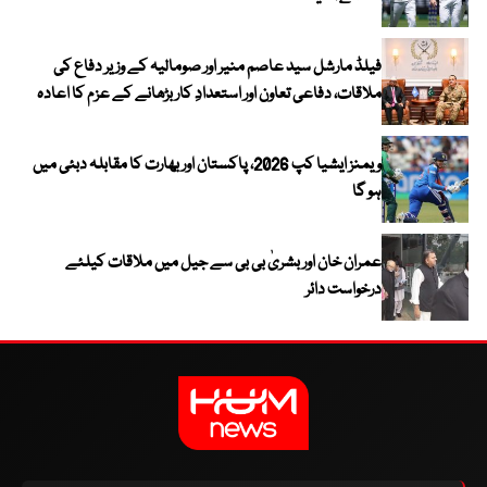
فیلڈ مارشل سید عاصم منیر اور صومالیہ کے وزیر دفاع کی
ملاقات، دفاعی تعاون اور استعدادِ کار بڑھانے کے عزم کا اعادہ
ویمنز ایشیا کپ 2026، پاکستان اور بھارت کا مقابلہ دبئی میں
ہو گا
عمران خان اور بشریٰ بی بی سے جیل میں ملاقات کیلئے
درخواست دائر