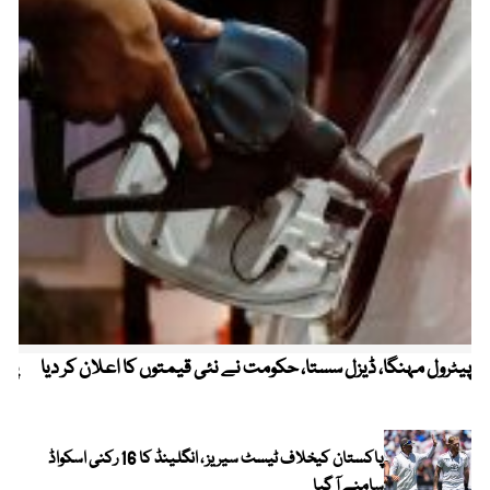
پیٹرول مہنگا، ڈیزل سستا، حکومت نے نئی قیمتوں کا اعلان کر دیا
پنج
پاکستان کیخلاف ٹیسٹ سیریز ، انگلینڈ کا 16 رکنی اسکواڈ
سامنے آ گیا