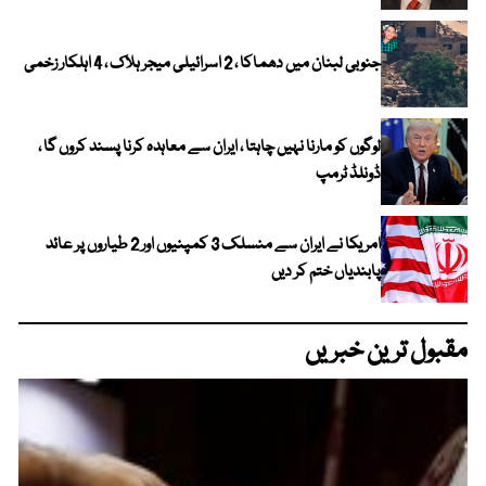
جنوبی لبنان میں دھماکا ، 2 اسرائیلی میجر ہلاک ، 4 اہلکار زخمی
لوگوں کو مارنا نہیں چاہتا ، ایران سے معاہدہ کرنا پسند کروں گا ،
ڈونلڈ ٹرمپ
امریکا نے ایران سے منسلک 3 کمپنیوں اور 2 طیاروں پر عائد
پابندیاں ختم کر دیں
مقبول ترین خبریں