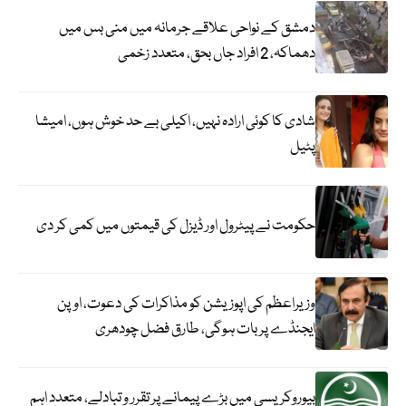
دمشق کے نواحی علاقے جرمانہ میں منی بس میں
دھماکہ، 2 افراد جاں بحق، متعدد زخمی
شادی کا کوئی ارادہ نہیں، اکیلی بے حد خوش ہوں، امیشا
پٹیل
حکومت نے پیٹرول اور ڈیزل کی قیمتوں میں کمی کر دی
وزیراعظم کی اپوزیشن کو مذاکرات کی دعوت، اوپن
ایجنڈے پر بات ہوگی، طارق فضل چودھری
بیوروکریسی میں بڑے پیمانے پر تقرر و تبادلے، متعدد اہم