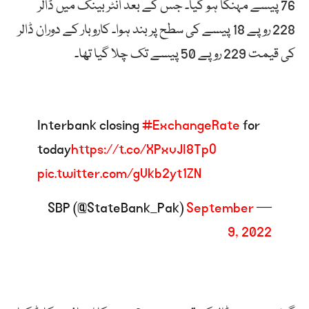
76 پیسے مہنگا ہو گیا۔ جس کے بعد انٹر بینک میں ڈالر
228 روپے 18 پیسے کی سطح پر بند ہوا۔ کاروبار کے دوران ڈالر
کی قیمت 229 روپے 50 پیسے تک چلا گیا تھا۔
Interbank closing
#ExchangeRate
for
today
https://t.co/XPxvJI8TpO
pic.twitter.com/gVkb2yt1ZN
September
— SBP (@StateBank_Pak)
9, 2022