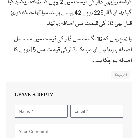
گزشتہ روز بھی ڈالر کی قیمت میں 2 روپے کا اضافہ ریکارڈ کیا
گیا تھا اور ڈالر 225 روپے 42 پیسے پر بند ہوا تھا جبکہ دو روز
قبل بھی ڈالر کی قیمت میں اضافہ رہا تھا۔
واضح رہے کہ 16 اگست سے ڈالر کی قیمت میں مسلسل
اضافہ ہو رہا ہے اور اب تک ڈالر کی قیمت میں 15 روپے کا
اضافہ ہو چکا ہے۔
ڈالر مہنگا
LEAVE A REPLY