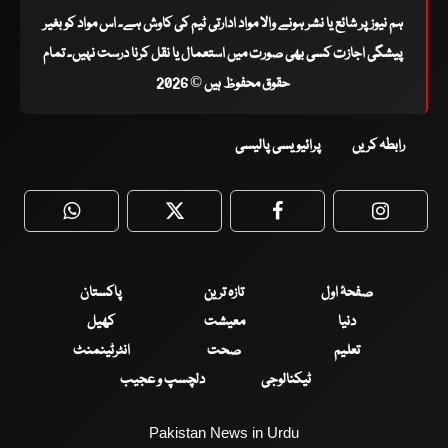
ہم نیوز پر شائع یا نشر ہونے والا مواد ادارتی ٹیم کی کاوش ہے۔ اس مواد کو بغیر
پیشگی اجازت کسی بھی صورت میں استعمال یا نقل کرنا درست نہیں۔ تمام
حقوق محفوظ ہیں © 2026
رابطہ کریں
پرائیویسی پالیسی
WhatsApp
Twitter
Facebook
Faceboo
صفحۂ اول
تازہ ترین
پاکستان
دنیا
معیشت
کھیل
تعلیم
صحت
انٹرٹینمنٹ
ٹیکنالوجی
دلچسپ و عجیب
Pakistan News in Urdu