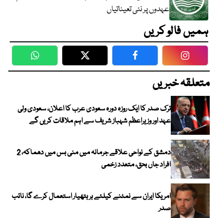
عہدوں پر نئی تعیناتیاں
ہمیں فالو کریں
WhatsApp
Twitter
Facebook
Faceboo
متعلقہ خبریں
ترک صدر کا ایک روزہ دورہ سعودی عرب کا اعلان، سعودی ولی
عہد اور وزیراعظم شہباز شریف سے اہم ملاقات کریں گے
دمشق کے نواحی علاقے جرمانہ میں منی بس میں دھماکہ، 2
افراد جاں بحق، متعدد زخمی
امریکا ایران سے نمٹنے کیلئے ہر ہتھیار استعمال کرے گا، نائب
صدر