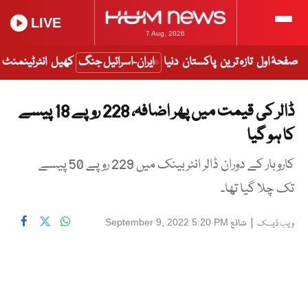
LIVE
7 Aug, 2026
صفحۂ اول
تازہ ترین
پاکستان
دنیا
ایران-اسرائیل جنگ
کھیل
انٹرٹینمنٹ
ڈالر کی قیمت میں پھر اضافہ، 228 روپے 18 پیسے
کا ہو گیا
کاروبار کے دوران ڈالر انٹربینک میں 229 روپے 50 پیسے
تک چلا گیا تھا۔
|
شائع
September 9, 2022 5:20 PM
ویب ڈیسک