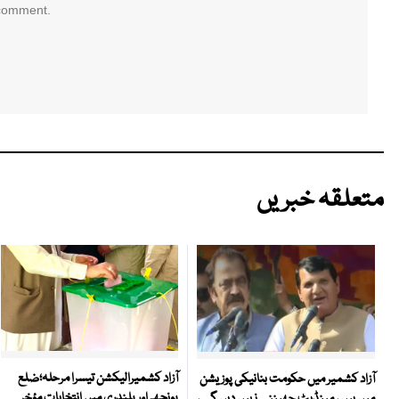
 comment.
متعلقہ خبریں
آزاد کشمیرالیکشن تیسرا مرحلہ؛ضلع
آزاد کشمیر میں حکومت بنانیکی پوزیشن
پونچھ اور پلندری میں انتخابات مؤخر
میں ہیں ، مینڈیٹ چھیننے نہیں دیں گے ،