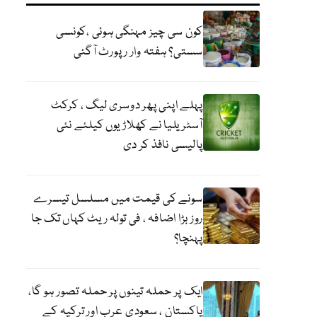
کون سی چیز مہنگی ہوئی ،کونسی
سستی؟ ہفتہ وار رپورٹ آگئی
پہلے اپنی پھر دوسری لیگ ، کرکٹ
آسٹریلیا نے کھلاڑیوں کیلئے نئی
پالیسی نافذ کر دی
سونے کی قیمت میں مسلسل تیسرے
روز بڑا اضافہ ، فی تولہ ریٹ کہاں تک جا
پہنچا؟
ایک پر حملہ تینوں پر حملہ تصور ہو گا،
پاکستان ، سعودی عرب اور ترکیہ کے