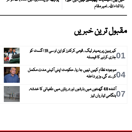
رانا ثناء اللہ ، امیر مقام
مقبول ترین خبریں
کیریبین پریمیئر لیگ ، قومی کرکٹرز کو این او سی 19 اگست کو
01
جاری کرنے کا فیصلہ
موجودہ نظام کہیں نہیں جا رہا، حکومت اپنی آئینی مدت مکمل
04
کرے گی، وزیر داخلہ
آئندہ 48 گھنٹوں میں بارشوں اور دریاؤں میں طغیانی کا خدشہ،
07
ہنگامی تیاریاں تیز