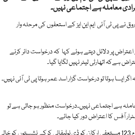
فرادی معاملہ ہے اجتماعی نہیں۔
 نے پی ٹی آئی ایم این ایز کے استعفوں کی مرحلہ وار
اعتراض پر دلائل دیتے ہوئے کہا کہ درخواست دائر کرنے
اض ہےکہ اتھارٹی لیٹر نہیں لگایا گیا۔
ایسا ہوتا تو درخواست گزار اسد عمر ہوتا پی ٹی آئی نہیں۔
معاملہ ہے اجتماعی نہیں۔درخواست منظور ہو جاتی ہے تو
رار آفس کا اعتراض دور کیا جائے۔
وکیل فیصل چودھری نے عدالت سے استدعا کی کہ تمام 123 مستعفی ارکان کو ڈی نوٹیفائی کرکے نشستوں کو خالی