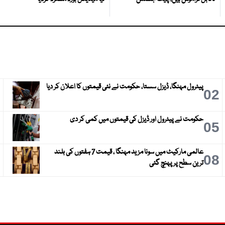
پیٹرول مہنگا، ڈیزل سستا، حکومت نے نئی قیمتوں کا اعلان کر دیا
3
02
حکومت نے پیٹرول اور ڈیزل کی قیمتوں میں کمی کر دی
6
05
عالمی مارکیٹ میں سونا مزید مہنگا ، قیمت 7 ہفتوں کی بلند
9
08
ترین سطح پر پہنچ گئی