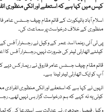
کیس میں کہا ہے کہ استعفے اور انکی منظوری ان
اسلام آباد ہائیکورٹ کے قائم مقام چیف جسٹس عامر فاروق
منظوری کے خلاف درخواست پر سماعت کی۔
پی ٹی آئی رہنما اسد عمر کے وکیل نے رجسٹرار آفس کے 
کیلئے اتھارٹی لیٹر کی ضرورت نہیں۔رجسٹرار آفس کا اعتر
قائم مقام چیف جسٹس عامر فاروق نے ریمارکس دیے کہ اگر 
آپ کو ایک اتھارٹی لیٹر لینا ہے۔
انہوں نے کہا ہے کہ استعفے اور انکی منظوری انفرادی 
کوئی یہ نہ کہے کہ ہم درخواست گزار ہی نہیں تھے۔ رجسٹ