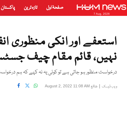
صفحۂ اول
تازہ ترین
پاکستان
7 Aug, 2026
استعفے اور انکی منظوری ان
نہیں، قائم مقام چیف جسٹس 
درخواست منظور ہو جاتی ہے تو کوئی یہ نہ کہے کہ ہم درخواست
|
شائع
August 2, 2022 11:08 AM
ویب ڈیسک