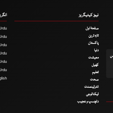
نیوز کیٹیگریز
انگر
صفحۂ اول
Urdu
تازہ ترین
Urdu
پاکستان
Urdu
دنیا
Urdu
اس
معیشت
Urdu
کھیل
Urdu
تعلیم
lish
صحت
انٹرٹینمنٹ
ٹیکنالوجی
دلچسپ و عجیب