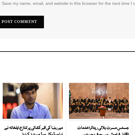
Save my name, email, and website in this browser for the next time I
جسٹس مسرت ہلالی ریٹائر؛خدمات
میر رضا کی قبر کشائی پر تنازع،اہلخانہ نے
ناقابل فراموش ہیں،چیف جسٹس
نیا میڈیکل بورڈ مسترد کردیا