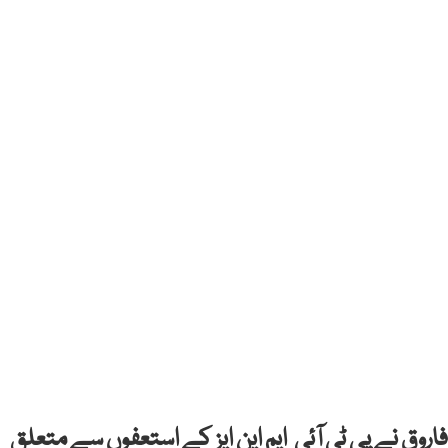
روق نے پی ٹی آئی ایم این ایز کے استعفوں سے متعلق