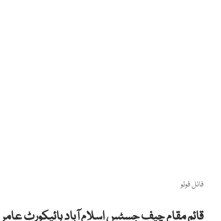
فائل فوٹو
قائم مقام چیف جسٹس اسلام آباد ہائیکورٹ عامر فا