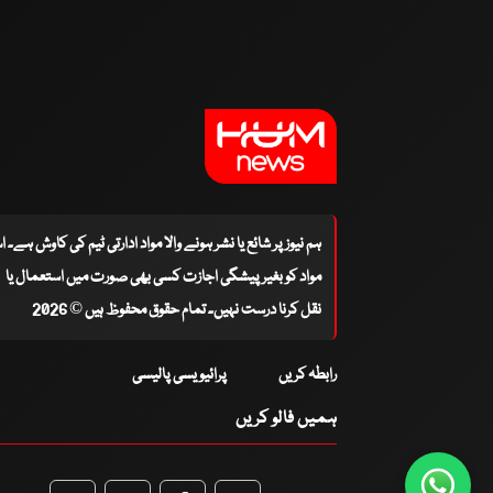
ہم نیوز پر شائع یا نشر ہونے والا مواد ادارتی ٹیم کی کاوش ہے۔ 
مواد کو بغیر پیشگی اجازت کسی بھی صورت میں استعمال یا
نقل کرنا درست نہیں۔ تمام حقوق محفوظ ہیں © 2026
رابطہ کریں
پرائیویسی پالیسی
ہمیں فالو کریں