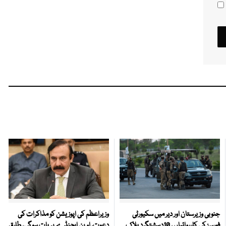
جنوبی وزیرستان اور دیر میں سکیورٹی
وزیراعظم کی اپوزیشن کو مذاکرات کی
فورسز کی کارروائیاں ، 10دہشتگرد ہلاک
دعوت، اوپن ایجنڈے پر بات ہوگی، طارق