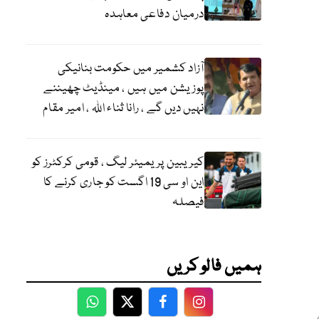
درمیان دفاعی معاہدہ
آزاد کشمیر میں حکومت بنانیکی
پوزیشن میں ہیں ، مینڈیٹ چھیننے
نہیں دیں گے ، رانا ثناء اللہ ، امیر مقام
کیریبین پریمیئر لیگ ، قومی کرکٹرز کو
این او سی 19 اگست کو جاری کرنے کا
فیصلہ
ہمیں فالو کریں
WhatsApp
Twitter
Facebook
Facebook