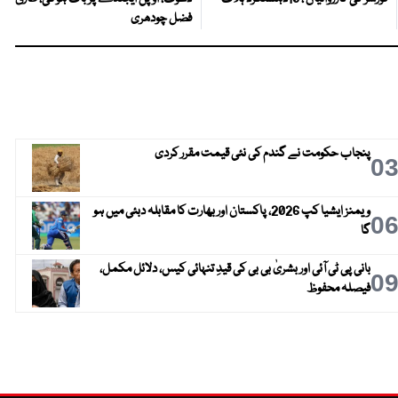
فضل چودھری
پنجاب حکومت نے گندم کی نئی قیمت مقرر کردی
0
ویمنز ایشیا کپ 2026، پاکستان اور بھارت کا مقابلہ دبئی میں ہو
0
گا
بانی پی ٹی آئی اور بشریٰ بی بی کی قیدِ تنہائی کیس، دلائل مکمل،
0
فیصلہ محفوظ