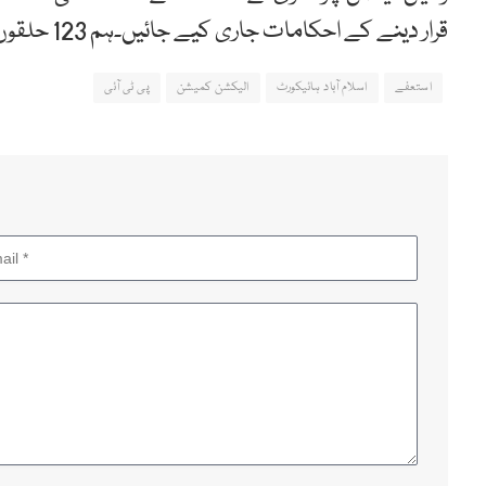
قرار دینے کے احکامات جاری کیے جائیں۔ہم 123 حلقوں پر الیکشن چاہتے ہیں گیارہ پر نہیں۔
استعفے
اسلام آباد ہائیکورٹ
الیکشن کمیشن
پی ٹی آئی