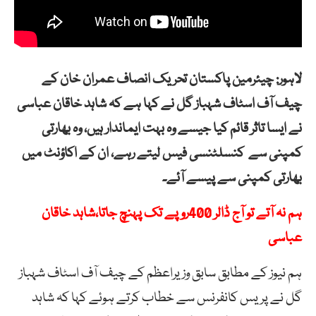
لاہور: چیئرمین پاکستان تحریک انصاف عمران خان کے
چیف آف اسٹاف شہباز گل نے کہا ہے کہ شاہد خاقان عباسی
نے ایسا تاثر قائم کیا جیسے وہ بہت ایماندار ہیں، وہ بھارتی
کمپنی سے کنسلٹنسی فیس لیتے رہے، ان کے اکاؤنٹ میں
بھارتی کمپنی سے پیسے آئے۔
ہم نہ آتے تو آج ڈالر 400روپے تک پہنچ جاتا،شاہد خاقان
عباسی
ہم نیوز کے مطابق سابق وزیراعظم کے چیف آف اسٹاف شہباز
گل نے پریس کانفرنس سے خطاب کرتے ہوئے کہا کہ شاہد