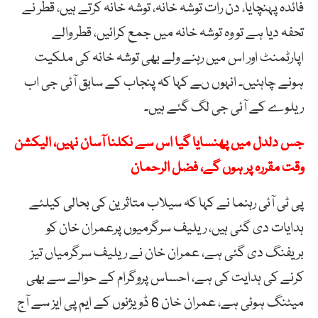
فائدہ پہنچایا، دن رات توشہ خانہ، توشہ خانہ کرتے ہیں، قطر نے
تحفہ دیا ہے تو وہ توشہ خانہ میں جمع کرائیں، قطر والے
اپارٹمنٹ اور اس میں رہنے ولے بھی توشہ خانہ کی ملکیت
ہونے چاہئیں۔ انہوں ںے کہا کہ پنجاب کے سابق آئی جی اب
ریلوے کے آئی جی لگ گئے ہیں۔
جس دلدل میں پھنسایا گیا اس سے نکلنا آسان نہیں، الیکشن
وقت مقررہ پر ہوں گے، فضل الرحمان
پی ٹی آئی رہنما نے کہا کہ سیلاب متاثرین کی بحالی کیلئے
ہدایات دی گئی ہیں، ریلیف سرگرمیوں پرعمران خان کو
بریفنگ دی گئی ہے، عمران خان نے ریلیف سرگرمیاں تیز
کرنے کی ہدایت کی ہے، احساس پروگرام کے حوالے سے بھی
میٹنگ ہوئی ہے، عمران خان 6 ڈویژنوں کے ایم پی ایز سے آج