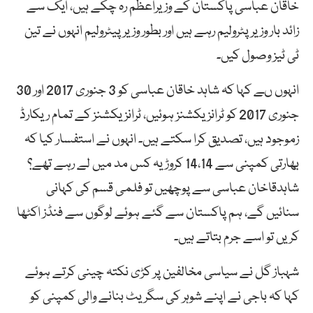
خاقان عباسی پاکستان کے وزیراعظم رہ چکے ہیں، ایک سے
زائد بار وزیرپٹرولیم رہے ہیں اور بطور وزیر پیٹرولیم انہوں نے تین
ٹی ٹیز وصول کیں۔
انہوں ںے کہا کہ شاہد خاقان عباسی کو 3 جنوری 2017 اور 30
جنوری 2017 کو ٹرانزیکشنز ہوئیں، ٹرانزیکشنز کے تمام ریکارڈ
زموجود ہیں، تصدیق کرا سکتے ہیں۔ انہوں نے استفسار کیا کہ
بھارتی کمپنی سے 14،14 کروڑ یہ کس مد میں لے رہے تھے؟
شاہدقاخان عباسی سے پوچھیں تو فلمی قسم کی کہانی
سنائیں گے، ہم پاکستان سے گئے ہوئے لوگوں سے فنڈز اکٹھا
کریں تو اسے جرم بتاتے ہیں۔
شہباز گل نے سیاسی مخالفین پر کڑی نکتہ چینی کرتے ہوئے
کہا کہ باجی نے اپنے شوہر کی سگریٹ بنانے والی کمپنی کو