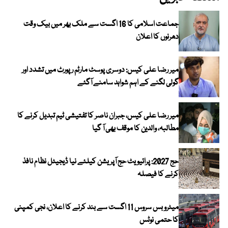
جماعت اسلامی کا 16 اگست سے ملک بھر میں بیک وقت
دھرنوں کا اعلان
میر رضا علی کیس: دوسری پوسٹ مارٹم رپورٹ میں تشدد اور
گولی لگنے کے اہم شواہد سامنے آگئے
میر رضا علی کیس، جبران ناصر کا تفتیشی ٹیم تبدیل کرنے کا
مطالبہ، والدین کا موقف بھی آ گیا
حج 2027: پرائیویٹ حج آپریشن کیلئے نیا ڈیجیٹل نظام نافذ
کرنے کا فیصلہ
میٹرو بس سروس 11 اگست سے بند کرنے کا اعلان، نجی کمپنی
کا حتمی نوٹس