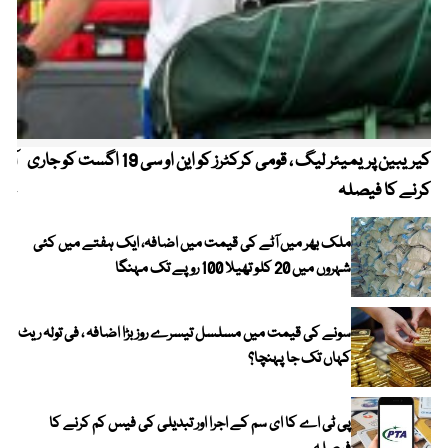
کیریبین پریمیئر لیگ ، قومی کرکٹرز کو این او سی 19 اگست کو جاری
آز
کرنے کا فیصلہ
چھی
ملک بھر میں آٹے کی قیمت میں اضافہ، ایک ہفتے میں کئی
شہروں میں 20 کلو تھیلا 100 روپے تک مہنگا
سونے کی قیمت میں مسلسل تیسرے روز بڑا اضافہ ، فی تولہ ریٹ
کہاں تک جا پہنچا؟
پی ٹی اے کا ای سم کے اجرا اور تبدیلی کی فیس کم کرنے کا