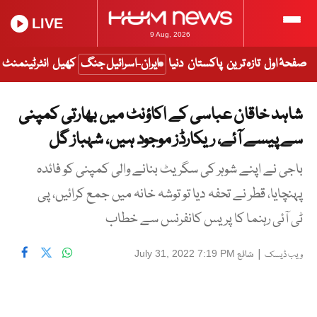
LIVE
9 Aug, 2026
صفحۂ اول
تازہ ترین
پاکستان
دنیا
ایران-اسرائیل جنگ
کھیل
انٹرٹینمنٹ
شاہد خاقان عباسی کے اکاؤنٹ میں بھارتی کمپنی
سے پیسے آئے، ریکارڈز موجود ہیں، شہباز گل
باجی نے اپنے شوہر کی سگریٹ بنانے والی کمپنی کو فائدہ
پہنچایا، قطر نے تحفہ دیا تو توشہ خانہ میں جمع کرائیں، پی
ٹی آئی رہنما کا پریس کانفرنس سے خطاب
|
شائع
July 31, 2022 7:19 PM
ویب ڈیسک