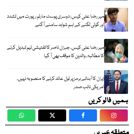
میر رضا علی کیس: دوسری پوسٹ مارٹم رپورٹ میں تشدد
اور گولی لگنے کے اہم شواہد سامنے آگئے
میر رضا علی کیس، جبران ناصر کا تفتیشی ٹیم تبدیل کرنے
کا مطالبہ، والدین کا موقف بھی آ گیا
ایران کا آبنائے ہرمز پر ٹول عائد کرنے کا منصوبہ نہیں،
امریکی نائب صدر
ہمیں فالو کریں
WhatsApp
Twitter
Facebook
Faceboo
متعلقہ خبریں