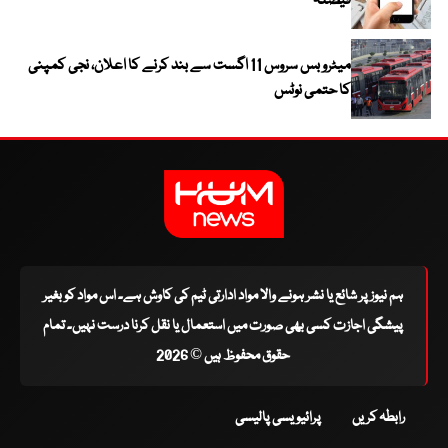
فیصلہ
میٹرو بس سروس 11 اگست سے بند کرنے کا اعلان، نجی کمپنی
کا حتمی نوٹس
ہم نیوز پر شائع یا نشر ہونے والا مواد ادارتی ٹیم کی کاوش ہے۔ اس مواد کو بغیر
پیشگی اجازت کسی بھی صورت میں استعمال یا نقل کرنا درست نہیں۔ تمام
حقوق محفوظ ہیں © 2026
رابطہ کریں
پرائیویسی پالیسی