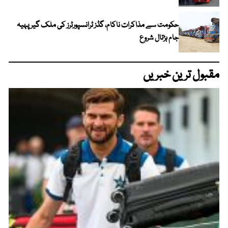
حکومت سے مذاکرات ناکام، گڈز ٹرانسپورٹرز کی ملک گیر پہیہ
جام ہڑتال شروع
مقبول ترین خبریں