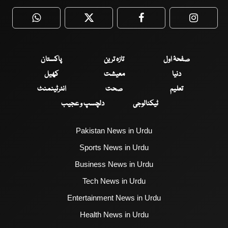
WhatsApp
Twitter
Facebook
Faceboo
صفحۂ اول
تازہ ترین
پاکستان
دنیا
معیشت
کھیل
تعلیم
صحت
انٹرٹینمنٹ
ٹیکنالوجی
دلچسپ و عجیب
Pakistan News in Urdu
Sports News in Urdu
Business News in Urdu
Tech News in Urdu
Entertainment News in Urdu
Health News in Urdu