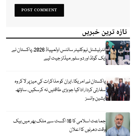
تازہ ترین خبریں
انٹرنیشنل نیوکلیئر سائنس اولمپیاڈ 2026، پاکستان نے
ایک گولڈ اور دو سلور میڈلز جیت لیے
پاکستان نے امریکا، ایران کو مذاکرات کی میز پر لا کر وہ
سفارتی کردار اداکیا جو بڑی طاقتیں نہ کرسکیں، ساؤتھ
ایشین وائسز
جماعت اسلامی کا 16 اگست سے ملک بھر میں بیک
وقت دھرنوں کا اعلان