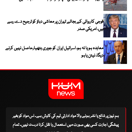
فوجی کارروائی کے بجائے تہران پر معاشی دباؤ کو ترجیح دے رہے
ہیں، امریکی صدر
معاہدہ ہو یا نہ ہو، اسرائیل ایران کو جوہری ہتھیارحاصل نہیں کرنے
دیگا، نیتن یاہو
ہم نیوز پر شائع یا نشر ہونے والا مواد ادارتی ٹیم کی کاوش ہے۔ اس مواد کو بغیر
پیشگی اجازت کسی بھی صورت میں استعمال یا نقل کرنا درست نہیں۔ تمام