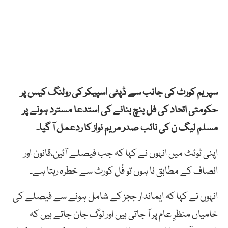
سپریم کورٹ کی جانب سے ڈپٹی اسپیکر کی رولنگ کیس پر
حکومتی اتحاد کی فل بنچ بنانے کی استدعا مسترد ہونے پر
مسلم لیگ ن کی نائب صدر مریم نواز کا ردعمل آ گیا۔
اپنی ٹوئٹ میں انہوں نے کہا کہ جب فیصلے آئین،قانون اور
انصاف کے مطابق نا ہوں تو فُل کورٹ سے خطرہ رہتا ہے۔
انہوں نے کہا کہ ایماندار ججز کے شامل ہونے سے فیصلے کی
خامیاں منظرِ عام پر آ جاتی ہیں اور لوگ جان جاتے ہیں کہ