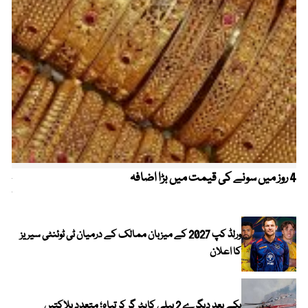
4 روز میں سونے کی قیمت میں بڑا اضافہ
خیب
کیا
ورلڈ کپ 2027 کے میزبان ممالک کے درمیان ٹی ٹوئنٹی سیریز
کا اعلان
یکے بعد دیگرے 2 ہیلی کاپٹر گر کر تباہ؛ متعدد ہلاکتیں