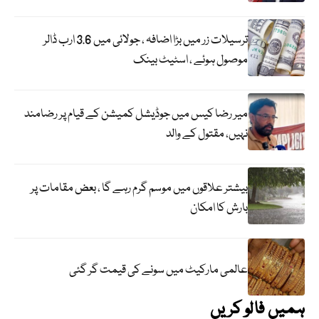
ترسیلات زر میں بڑا اضافہ ، جولائی میں 3.6 ارب ڈالر
موصول ہوئے ، اسٹیٹ بینک
میر رضا کیس میں جوڈیشل کمیشن کے قیام پر رضامند
نہیں، مقتول کے والد
بیشتر علاقوں میں موسم گرم رہے گا ، بعض مقامات پر
بارش کا امکان
عالمی مارکیٹ میں سونے کی قیمت گر گئی
ہمیں فالو کریں