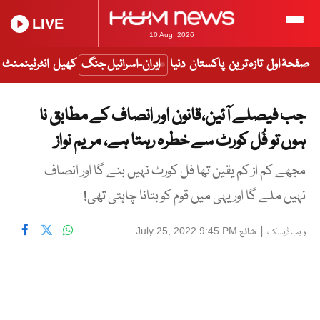
LIVE
10 Aug, 2026
صفحۂ اول
تازہ ترین
پاکستان
دنیا
ایران-اسرائیل جنگ
کھیل
انٹرٹینمنٹ
جب فیصلے آئین،قانون اور انصاف کے مطابق نا
ہوں تو فُل کورٹ سے خطرہ رہتا ہے، مریم نواز
مجھے کم از کم یقین تھا فل کورٹ نہیں بنے گا اور انصاف
نہیں ملے گا اور یہی میں قوم کو بتانا چاہتی تھی!
|
شائع
July 25, 2022 9:45 PM
ویب ڈیسک