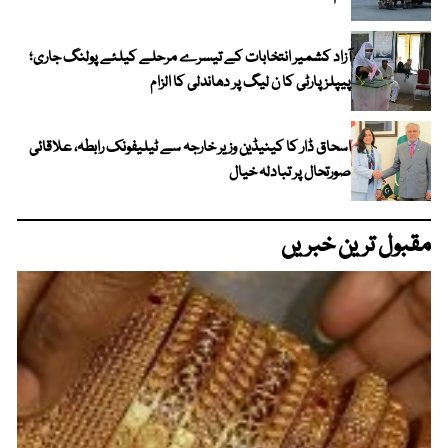
آزاد کشمیر انتخابات کے تیسرے مرحلے کیلئے پولنگ جاری؛
پیپلز پارٹی کا ن لیگ پر دھاندلی کا الزام
اسحاق ڈار کا کینیڈین وزیر خارجہ سے ٹیلیفونک رابطہ، علاقائی
صورتحال پر تبادلہ خیال
مقبول ترین خبریں