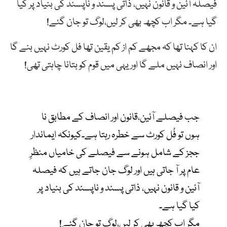
فیصلہ آئین و قانون نہیں، ذاتی پسند و ناپسند کی بنیاد پر کیا
گیا ہے۔ مگر اب کچھ بھی کر لیں،لوگ تو جان گئے!
ان کا کہنا تھا کہ مجھے کم از کم یقین تھا فل کورٹ نہیں بنے گا
اور انصاف نہیں ملے گا اور یہی میں قوم کو بتانا چاہتی تھی!
جب فیصلے آئین،قانون اور انصاف کے مطابق نا
ہوں تو فُل کورٹ سے خطرہ رہتا ہے۔کیونکہ ایماندار
ججز کے شامل ہونے سے فیصلے کی خامیاں منظرِ
عام پر آ جاتی ہیں اور لوگ جان جاتے ہیں کہ فیصلہ
آئین و قانون نہیں، ذاتی پسند و ناپسند کی بنیاد پر
کیا گیا ہے۔
مگر اب کچھ بھی کر لیں،لوگ تو جان گئے!