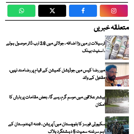
WhatsApp
Twitter
Facebook
Faceboo
متعلقہ خبریں
ترسیلات زر میں بڑا اضافہ ، جولائی میں 3.6 ارب ڈالر موصول ہوئے
، اسٹیٹ بینک
میر رضا کیس میں جوڈیشل کمیشن کے قیام پر رضامند نہیں،
مقتول کے والد
بیشتر علاقوں میں موسم گرم رہے گا ، بعض مقامات پر بارش کا
امکان
سکیورٹی فورسز کا بلوچستان میں آپریشن ، فتنہ الہندوستان کے
اہم سرغنہ سمیت 5 دہشتگرد ہلاک