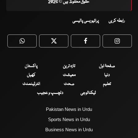
حقوق محفوظ ہیں © 2026
رابطہ کریں
پرائیویسی پالیسی
WhatsApp
Twitter
Facebook
Faceboo
صفحۂ اول
تازہ ترین
پاکستان
دنیا
معیشت
کھیل
تعلیم
صحت
انٹرٹینمنٹ
ٹیکنالوجی
دلچسپ و عجیب
Pakistan News in Urdu
Sports News in Urdu
Business News in Urdu