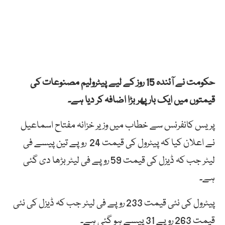
حکومت نے آئندہ 15 روز کے لیے پیٹرولیم مصنوعات کی
قیمتوں میں ایک بار پھر بڑا اضافہ کر دیا ہے۔
پریس کانفرنس سے خطاب میں وزیر خزانہ مفتاح اسماعیل
نے اعلان کیا کہ پیٹرول کی قیمت 24 روپے تین پیسے فی
لیٹر جب کہ ڈیزل کی قیمت 59 روپے فی لیٹر بڑھا دی گئی
ہے۔
پیٹرول کی نئی قیمت 233 روپے فی لیٹر جب کہ ڈیزل کی نئی
قیمت 263 روپے 31 پیسے ہو گئی ہے۔