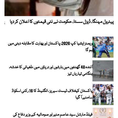
پیٹرول مہنگا، ڈیزل سستا، حکومت نے نئی قیمتوں کا اعلان کر دیا
پنج
ویمنز ایشیا کپ 2026، پاکستان اور بھارت کا مقابلہ دبئی میں
ہو گا
آئندہ 48 گھنٹوں میں بارشوں اور دریاؤں میں طغیانی کا خدشہ،
ہنگامی تیاریاں تیز
پاکستان کیخلاف ٹیسٹ سیریز ، انگلینڈ کا 16 رکنی اسکواڈ
سامنے آ گیا
فیلڈ مارشل سید عاصم منیر اور صومالیہ کے وزیر دفاع کی