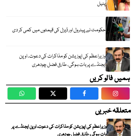
پٹیل
حکومت نے پیٹرول اور ڈیزل کی قیمتوں میں کمی کر دی
وزیراعظم کی اپوزیشن کو مذاکرات کی دعوت، اوپن
ایجنڈے پر بات ہوگی، طارق فضل چودھری
ہمیں فالو کریں
WhatsApp
Twitter
Facebook
Faceboo
متعلقہ خبریں
وزیراعظم کی اپوزیشن کو مذاکرات کی دعوت، اوپن ایجنڈے پر
بات ہوگی، طارق فضل چودھری