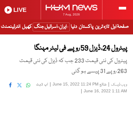
LIVE
7 Aug, 2026
صفحۂ اول
تازہ ترین
پاکستان
دنیا
ایران-اسرائیل جنگ
کھیل
انٹرٹینمنٹ
پیٹرول 24، ڈیزل 59 روپے فی لیٹر مہنگا
پیٹرول کی نئی قیمت 233 جب کہ ڈیزل کی نئی قیمت
263 روپے 31 پیسے ہو گئی
|
شائع
|
اپ ڈیٹ
June 15, 2022 11:24 PM
ویب ڈیسک
|
June 16, 2022 1:11 AM