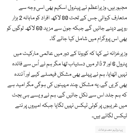
مجبور ہیں، وزیراعظم نے پیٹرول اسکیم بھی اسی وجہ سے
متعارف کروائی جس کے تحت 80 لاکھ افراد کو ماہانہ 2 ہزار
روپے دیئے جائیں گے جبکہ جون سے مزید 60 لاکھ لوگوں کو
بھی اس پروگرام میں شامل کیا جائے گا۔
وزیرخزانہ نے کہا کہ کورونا کے دور میں عالمی مارکیٹ میں
پٹرول 6 اور 7 ڈالر میں دستیاب تھا مگر ہم نے اُس سے فائدہ
نہیں اٹھایا، ہم نے پہلے بھی مشکل فیصلے کیے اور آئندہ
بھی کریں گے، یہ مشکل چند مہینوں کی ہوگی مگر امید ہے
کہ ہم جلد اس سے نکل جائیں گے، ہم نے ویسے ہی بجٹ
میں غریبوں پر کوئی ٹیکس نہیں لگایا جبکہ امیروں پر نئے
ٹیکس لگائے ہیں۔
پیٹرولیم مصنوعات