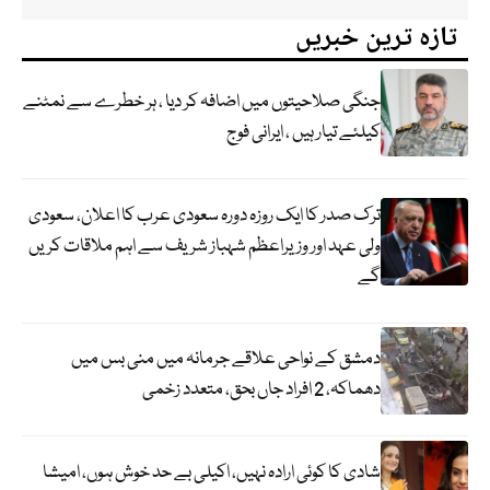
تازہ ترین خبریں
جنگی صلاحیتوں میں اضافہ کر دیا ، ہر خطرے سے نمٹنے
کیلئے تیار ہیں ، ایرانی فوج
ترک صدر کا ایک روزہ دورہ سعودی عرب کا اعلان، سعودی
ولی عہد اور وزیراعظم شہباز شریف سے اہم ملاقات کریں
گے
دمشق کے نواحی علاقے جرمانہ میں منی بس میں
دھماکہ، 2 افراد جاں بحق، متعدد زخمی
شادی کا کوئی ارادہ نہیں، اکیلی بے حد خوش ہوں، امیشا