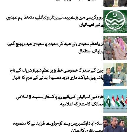
بیوروکریسی میں بڑے پیمانے پر تقرر و تبادلے، متعدد اہم عہدوں
پر نئی تعیناتیاں
وزیراعظم سعودی ولی عہد کی دعوت پر سعودی عرب پہنچ گئے،
پر تپاک استقبال
چین کے صدر کا خصوصی خط وزیراعظم شہباز شریف کے نام،
پاک چین شراکت داری مزید مضبوط بنانے کے عزم کا اظہار
غزہ میں اسرائیلی کارروائیوں پر پاکستان سمیت 8 اسلامی
ممالک کا مشترکہ اعلامیہ
اسلام آباد ایکسپریس وے کو موٹروے طرز بنانے کا منصوبہ،
محسن نقوی کا اعلان