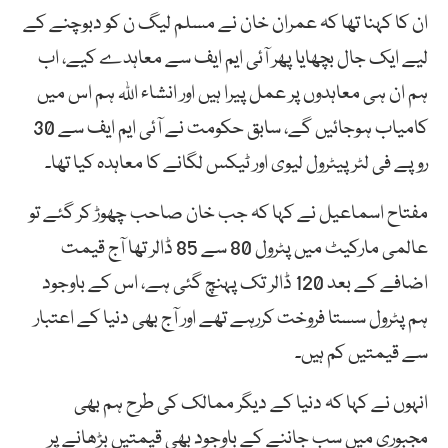
ان کا کہنا تھا کہ عمران خان نے مسلم لیگ ن کو دبوچنے کے
لیے ایک جال بچھایا پھر آئی ایم ایف سے معاہدے کیے، اب
ہم ان ہی معاہدوں پر عمل پیرا ہیں اور انشاء اللہ ہم اس میں
کامیاب ہوجائیں گے، سابق حکومت نے آئی ایم ایف سے 30
روپے فی لٹر پیٹرول لیوی اور ٹیکس لگانے کا معاہدہ کیا تھا۔
مفتاح اسماعیل نے کہا کہ جب خان صاحب چھوڑ کر گئے تو
عالمی مارکیٹ میں پٹرول 80 سے 85 ڈالر تھا آج قیمت
اضافے کے بعد 120 ڈالر تک پہنچ گئی ہے، اس کے باوجود
ہم پٹرول سستا فروخت کررہے تھے اور آج بھی دنیا کے اعتبار
سے قیمتیں کم ہیں۔
انہوں نے کہا کہ دنیا کے دیگر ممالک کی طرح ہم بھی
مجبوری میں سب جاننے کے باوجود بھی قیمتیں بڑھانے پر