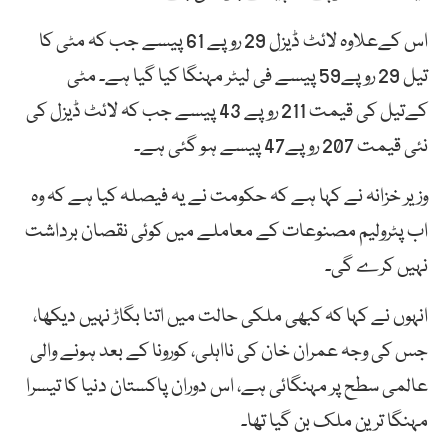
اس کےعلاوہ لائٹ ڈیزل 29 روپے 61 پیسے جب کہ مٹی کا
تیل 29 روپے59 پیسے فی لیٹر مہنگا کیا گیا ہے۔ مٹی
کےتیل کی قیمت 211 روپے 43 پیسے جب کہ لائٹ ڈیزل کی
نئی قیمت 207 روپے47 پیسے ہو گئی ہے۔
وزیر خزانہ نے کہا ہے کہ حکومت نے یہ فیصلہ کیا ہے کہ وہ
اب پٹرولیم مصنوعات کے معاملے میں کوئی نقصان برداشت
نہیں کرے گی۔
انہوں نے کہا کہ کبھی ملکی حالت میں اتنا بگاڑ نہیں دیکھا،
جس کی وجہ عمران خان کی نااہلی، کورونا کے بعد ہونے والی
عالمی سطح پر مہنگائی ہے، اس دوران پاکستان دنیا کا تیسرا
مہنگا ترین ملک بن گیا تھا۔