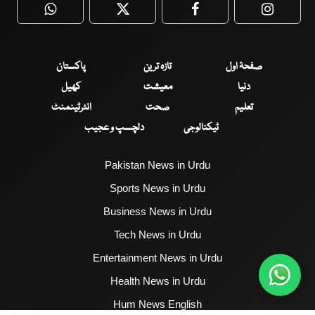
WhatsApp
Twitter
Facebook
Faceboo
صفحۂ اول
تازہ ترین
پاکستان
دنیا
معیشت
کھیل
تعلیم
صحت
انٹرٹینمنٹ
ٹیکنالوجی
دلچسپ و عجیب
Pakistan News in Urdu
Sports News in Urdu
Business News in Urdu
Tech News in Urdu
Entertainment News in Urdu
Health News in Urdu
Hum News English