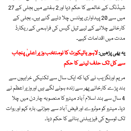
شیڈنگ کے خاتمے کا حکم دیا اور 2 ہفتے میں بجلی کے 27
میں سے 20 پیداواری یونٹس چلا دئیے گئے ہیں۔ بجلی کے
کارخانے چلانے کے لیے تیل گیس کی فراہمی کے ریکارڈ
مدت میں اقدامات کیے۔
یہ بھی پڑھیں:
لاہور ہائیکورٹ کا نومنتخب وزیر اعلیٰ پنجاب
سے کل تک حلف لینے کا حکم
مریم اورنگزیب نے کہا کہ ایک سال سے تکنیکی خرابیوں سے
بند پڑے کارخانے پھر سے زندہ ہونے لگے ہیں اور وزیر اعظم نے
4 سال سے بند اسلام آباد میٹرو کا منصوبہ چار دن میں چلا
دیا۔ میٹرو کو موٹروے اور فیض آباد سے جوڑنے، بارہ کہو اور روات
تک توسیع کی فیزیبلٹی بنانے کا حکم دیا۔