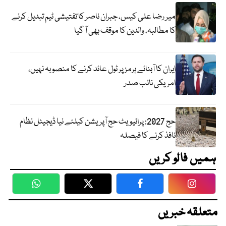
میر رضا علی کیس، جبران ناصر کا تفتیشی ٹیم تبدیل کرنے
کا مطالبہ، والدین کا موقف بھی آ گیا
ایران کا آبنائے ہرمز پر ٹول عائد کرنے کا منصوبہ نہیں،
امریکی نائب صدر
حج 2027: پرائیویٹ حج آپریشن کیلئے نیا ڈیجیٹل نظام
نافذ کرنے کا فیصلہ
ہمیں فالو کریں
WhatsApp
Twitter
Facebook
Faceboo
متعلقہ خبریں