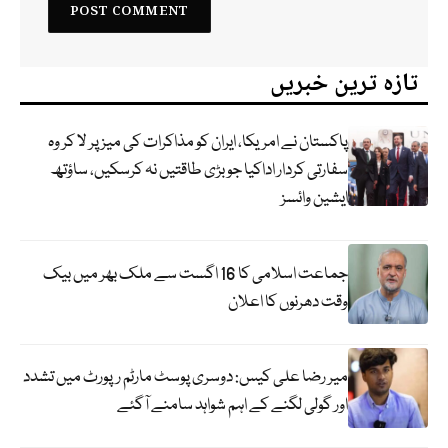
تازہ ترین خبریں
پاکستان نے امریکا، ایران کو مذاکرات کی میز پر لا کر وہ
سفارتی کردار اداکیا جو بڑی طاقتیں نہ کرسکیں، ساؤتھ
ایشین وائسز
جماعت اسلامی کا 16 اگست سے ملک بھر میں بیک
وقت دھرنوں کا اعلان
میر رضا علی کیس: دوسری پوسٹ مارٹم رپورٹ میں تشدد
اور گولی لگنے کے اہم شواہد سامنے آگئے