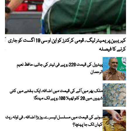
کیریبین پریمیئر لیگ ، قومی کرکٹرز کو این او سی 19 اگست کو جاری
آز
کرنے کا فیصلہ
چھی
پیٹرول کی قیمت 228 روپے فی لیٹر کی جائے، حافظ نعیم
الرحمان
ملک بھر میں آٹے کی قیمت میں اضافہ، ایک ہفتے میں کئی
شہروں میں 20 کلو تھیلا 100 روپے تک مہنگا
سونے کی قیمت میں مسلسل تیسرے روز بڑا اضافہ ، فی تولہ ریٹ
کہاں تک جا پہنچا؟