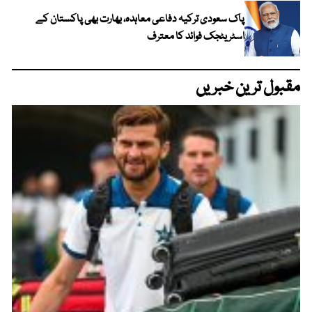
پاک سعودی ترکیہ دفاعی معاہدہ، بھارت بھی پاکستان کے
اسٹریٹجک فوائد کا معترف
مقبول ترین خبریں