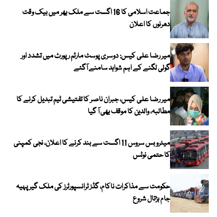
جماعت اسلامی کا 16 اگست سے ملک بھر میں بیک وقت
دھرنوں کا اعلان
میر رضا علی کیس: دوسری پوسٹ مارٹم رپورٹ میں تشدد اور
گولی لگنے کے اہم شواہد سامنے آگئے
میر رضا علی کیس، جبران ناصر کا تفتیشی ٹیم تبدیل کرنے کا
مطالبہ، والدین کا موقف بھی آ گیا
میٹرو بس سروس 11 اگست سے بند کرنے کا اعلان، نجی کمپنی
کا حتمی نوٹس
حکومت سے مذاکرات ناکام، گڈز ٹرانسپورٹرز کی ملک گیر پہیہ
جام ہڑتال شروع