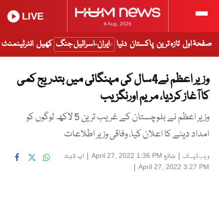
LIVE
8 Aug, 2026
صفحۂ اول
تازہ ترین
پاکستان
دنیا
ایران-اسرائیل جنگ
کھیل
انٹرٹینمنٹ
وزیر اعظم نے4سال کی مہنگائی میں بتدریج کمی
کا آغاز کردیا، مریم اورنگزیب
وزیر اعظم نے بلوچستان کے غریب ترین 5 لاکھ لوگوں کو
امداد دینے کا اعلان کیا، وفاقی وزیر اطلاعات
|
شائع
|
اپ ڈیٹ
April 27, 2022 1:36 PM
ویب ڈیسک
|
April 27, 2022 3:27 PM