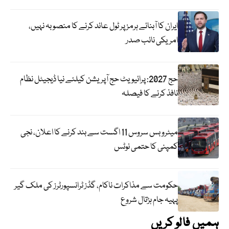
ایران کا آبنائے ہرمز پر ٹول عائد کرنے کا منصوبہ نہیں،
امریکی نائب صدر
حج 2027: پرائیویٹ حج آپریشن کیلئے نیا ڈیجیٹل نظام
نافذ کرنے کا فیصلہ
میٹرو بس سروس 11 اگست سے بند کرنے کا اعلان، نجی
کمپنی کا حتمی نوٹس
حکومت سے مذاکرات ناکام، گڈز ٹرانسپورٹرز کی ملک گیر
پہیہ جام ہڑتال شروع
ہمیں فالو کریں