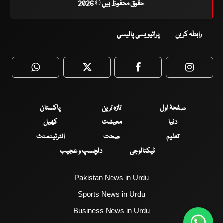
حقوق محفوظ ہیں © 2026
رابطہ کریں
پرائیویسی پالیسی
WhatsApp
Twitter
Facebook
Faceboo
صفحۂ اول
تازہ ترین
پاکستان
دنیا
معیشت
کھیل
تعلیم
صحت
انٹرٹینمنٹ
ٹیکنالوجی
دلچسپ و عجیب
Pakistan News in Urdu
Sports News in Urdu
Business News in Urdu