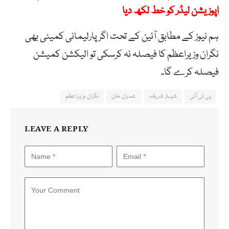
اپوزیشن لیڈر کو خط لکھ دیا
ہم نیوز کے مطابق آئین کے تحت اگر پارلیمانی کمیٹی بھی
نگران وزیراعظم کا فیصلہ نہ کرسکی تو الیکشن کمیشن
فیصلہ کرے گا۔
پی ٹی آئی
شہباز شریف
عمران خان
نگران وزیراعظم
LEAVE A REPLY