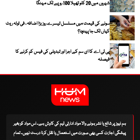
شہروں میں 20 کلو تھیلا 100 روپے تک مہنگا
سونے کی قیمت میں مسلسل تیسرے روز بڑا اضافہ ، فی تولہ ریٹ
کہاں تک جا پہنچا؟
پی ٹی اے کا ای سم کے اجرا اور تبدیلی کی فیس کم کرنے کا
فیصلہ
ہم نیوز پر شائع یا نشر ہونے والا مواد ادارتی ٹیم کی کاوش ہے۔ اس مواد کو بغیر
پیشگی اجازت کسی بھی صورت میں استعمال یا نقل کرنا درست نہیں۔ تمام