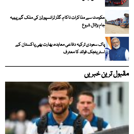
حکومت سے مذاکرات ناکام، گڈز ٹرانسپورٹرز کی ملک گیر پہیہ
جام ہڑتال شروع
پاک سعودی ترکیہ دفاعی معاہدہ، بھارت بھی پاکستان کے
اسٹریٹجک فوائد کا معترف
مقبول ترین خبریں