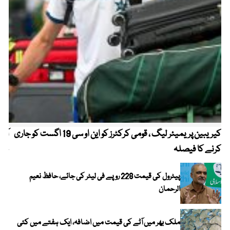
کیریبین پریمیئر لیگ ، قومی کرکٹرز کو این او سی 19 اگست کو جاری
آز
کرنے کا فیصلہ
چھی
پیٹرول کی قیمت 228 روپے فی لیٹر کی جائے، حافظ نعیم
الرحمان
ملک بھر میں آٹے کی قیمت میں اضافہ، ایک ہفتے میں کئی