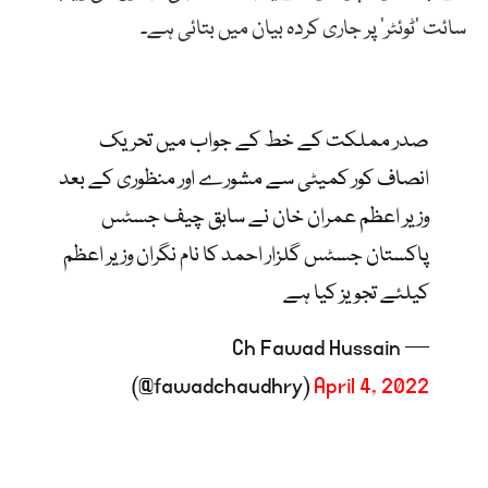
سائت ’ٹوئٹر‘ پر جاری کردہ بیان میں بتائی ہے۔
صدر مملکت کے خط کے جواب میں تحریک
انصاف کور کمیٹی سے مشورے اور منظوری کے بعد
وزیر اعظم عمران خان نے سابق چیف جسٹس
پاکستان جسٹس گلزار احمد کا نام نگران وزیر اعظم
کیلئے تجویز کیا ہے
— Ch Fawad Hussain
(@fawadchaudhry)
April 4, 2022