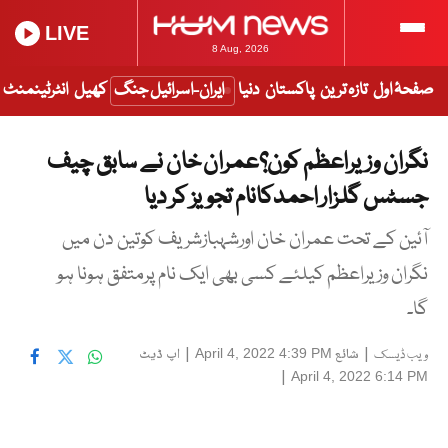
LIVE
8 Aug, 2026
صفحۂ اول
تازہ ترین
پاکستان
دنیا
ایران-اسرائیل جنگ
کھیل
انٹرٹینمنٹ
نگران وزیراعظم کون؟عمران خان نے سابق چیف
جسٹس گلزار احمدکانام تجویز کر دیا
آئین کے تحت عمران خان اورشہبازشریف کوتین دن میں
نگران وزیراعظم کیلئے کسی بھی ایک نام پرمتفق ہونا ہو
گا۔
|
شائع
|
اپ ڈیٹ
April 4, 2022 4:39 PM
ویب ڈیسک
|
April 4, 2022 6:14 PM