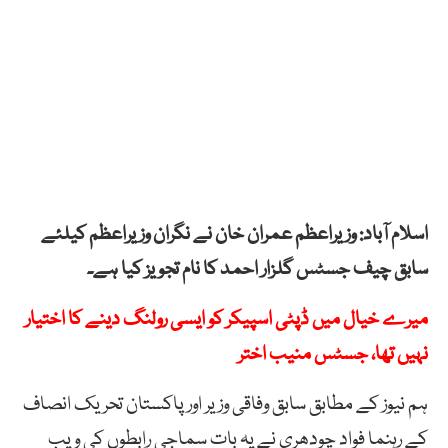
اسلام آباد: وزیراعظم عمران خان نے نگران وزیراعظم کیلئے
سابق چیف جسٹس گلزار احمد کا نام تجویز کیا ہے۔
میرے خیال میں ڈپٹی اسپیکر کو ایسی رولنگ دینے کا اختیار
نہیں تھا، جسٹس منیب اختر
ہم نیوز کے مطابق سابق وفاقی وزیر اور پاکستان تحریک انصاف
کے رہنما فواد چودھری نے یہ بات سماجی رابطوں کی ویب