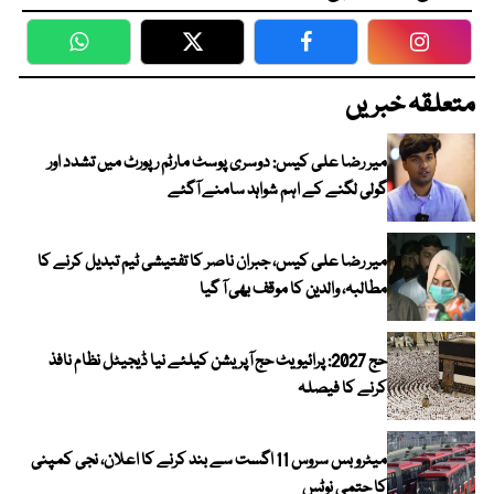
WhatsApp
Twitter
Facebook
Faceboo
متعلقہ خبریں
میر رضا علی کیس: دوسری پوسٹ مارٹم رپورٹ میں تشدد اور
گولی لگنے کے اہم شواہد سامنے آگئے
میر رضا علی کیس، جبران ناصر کا تفتیشی ٹیم تبدیل کرنے کا
مطالبہ، والدین کا موقف بھی آ گیا
حج 2027: پرائیویٹ حج آپریشن کیلئے نیا ڈیجیٹل نظام نافذ
کرنے کا فیصلہ
میٹرو بس سروس 11 اگست سے بند کرنے کا اعلان، نجی کمپنی
کا حتمی نوٹس