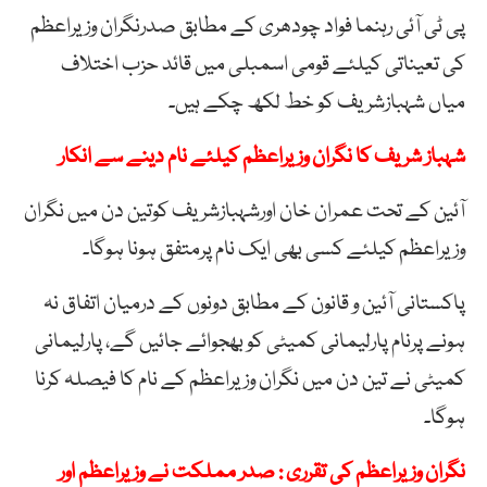
پی ٹی آئی رہنما فواد چودھری کے مطابق صدرنگران وزیراعظم
کی تعیناتی کیلئے قومی اسمبلی میں قائد حزب اختلاف
میاں شہبازشریف کو خط لکھ چکے ہیں۔
شہباز شریف کا نگران وزیراعظم کیلئے نام دینے سے انکار
آئین کے تحت عمران خان اورشہبازشریف کوتین دن میں نگران
وزیراعظم کیلئے کسی بھی ایک نام پرمتفق ہونا ہوگا۔
پاکستانی آئین و قانون کے مطابق دونوں کے درمیان اتفاق نہ
ہونے پرنام پارلیمانی کمیٹی کو بھجوائے جائیں گے، پارلیمانی
کمیٹی نے تین دن میں نگران وزیراعظم کے نام کا فیصلہ کرنا
ہوگا۔
نگران وزیراعظم کی تقرری : صدر مملکت نے وزیراعظم اور