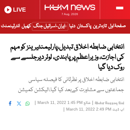
LIVE
7 Aug, 2026
صفحۂ اول
تازہ ترین
پاکستان
دنیا
ایران-اسرائیل جنگ
کھیل
انٹرٹینمنٹ
انتخابی ضابطہ اخلاق تبدیل،پارلیمنٹیرینز کو مہم
کی اجازت، وزیراعظم پر پابندی، لوئر دیرجلسے سے
روک دیا گیا
انتخابی ضابطہ اخلاق پر نظرثانی کا فیصلہ سیاسی
جماعتوں سے مشاورت کےبعد کیا گیا،الیکشن کمیشن
|
شائع
|
March 11, 2022 1:45 PM
Abdur Razzaq Sial
اپ ڈیٹ
|
March 11, 2022 2:49 PM