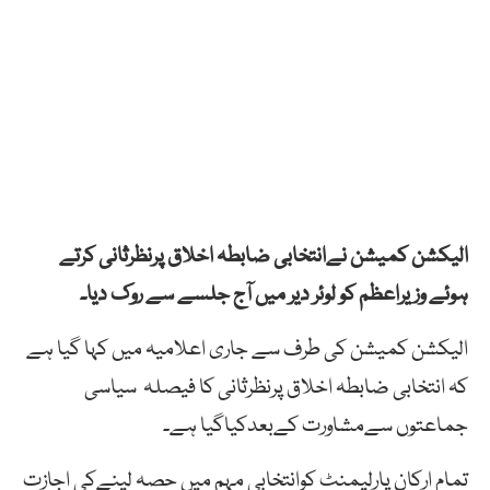
الیکشن کمیشن نےانتخابی ضابطہ اخلاق پرنظرثانی کرتے
ہوئے وزیراعظم کو لوئر دیر میں آج جلسے سے روک دیا۔
الیکشن کمیشن کی طرف سے جاری اعلامیہ میں کہا گیا ہے
کہ انتخابی ضابطہ اخلاق پرنظرثانی کا فیصلہ سیاسی
جماعتوں سےمشاورت کےبعدکیاگیا ہے۔
تمام ارکان پارلیمنٹ کوانتخابی مہم میں حصہ لینےکی اجازت