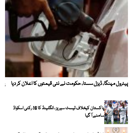
پیٹرول مہنگا، ڈیزل سستا، حکومت نے نئی قیمتوں کا اعلان کر دیا
پنج
پاکستان کیخلاف ٹیسٹ سیریز ، انگلینڈ کا 16 رکنی اسکواڈ
سامنے آ گیا