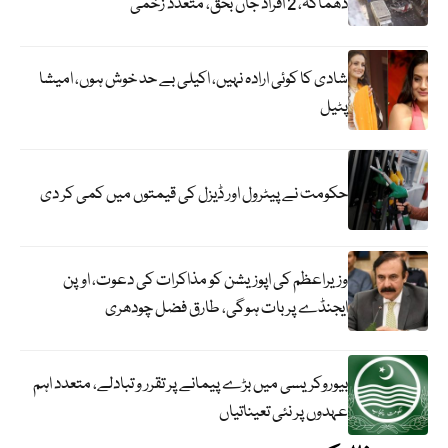
دھماکہ، 2 افراد جاں بحق، متعدد زخمی
شادی کا کوئی ارادہ نہیں، اکیلی بے حد خوش ہوں، امیشا
پٹیل
حکومت نے پیٹرول اور ڈیزل کی قیمتوں میں کمی کر دی
وزیراعظم کی اپوزیشن کو مذاکرات کی دعوت، اوپن
ایجنڈے پر بات ہوگی، طارق فضل چودھری
بیوروکریسی میں بڑے پیمانے پر تقرر و تبادلے، متعدد اہم
عہدوں پر نئی تعیناتیاں