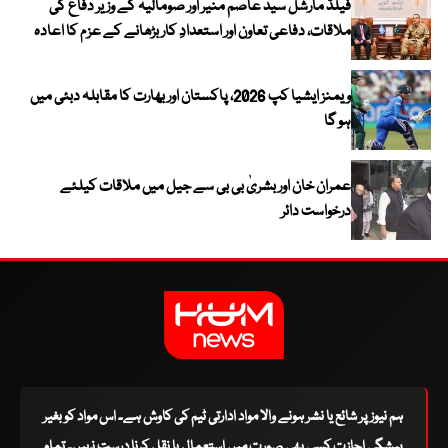
فیلڈ مارشل سید عاصم منیر اور صومالیہ کے وزیر دفاع کی
ملاقات، دفاعی تعاون اور استعدادِ کار بڑھانے کے عزم کا اعادہ
ویمنز ایشیا کپ 2026، پاکستان اور بھارت کا مقابلہ دبئی میں
ہو گا
عمران خان اور بشریٰ بی بی سے جیل میں ملاقات کیلئے
درخواست دائر
ہم نیوز پر شائع یا نشر ہونے والا مواد ادارتی ٹیم کی کاوش ہے۔ اس مواد کو بغیر
پیشگی اجازت کسی بھی صورت میں استعمال یا نقل کرنا درست نہیں۔ تمام