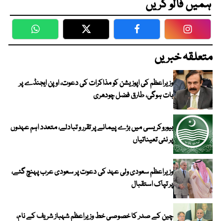
ہمیں فالو کریں
WhatsApp
Twitter
Facebook
Faceboo
متعلقہ خبریں
وزیراعظم کی اپوزیشن کو مذاکرات کی دعوت، اوپن ایجنڈے پر
بات ہوگی، طارق فضل چودھری
بیوروکریسی میں بڑے پیمانے پر تقرر و تبادلے، متعدد اہم عہدوں
پر نئی تعیناتیاں
وزیراعظم سعودی ولی عہد کی دعوت پر سعودی عرب پہنچ گئے،
پر تپاک استقبال
چین کے صدر کا خصوصی خط وزیراعظم شہباز شریف کے نام،