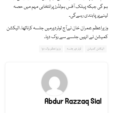
ہو گی جبکہ پبلک آفس ہولڈرزپرانتخابی مہم میں حصہ
لینےپرپابندی رہےگی۔
وزیراعظم عمران خان نےآج لوئردیرمیں جلسہ کرناتھا، الیکشن
کمیشن نے انہیں جلسے سے روک دیا۔
الیکشن کمیشن
لوئر دیر جلسہ
وزیراعظم روک دیا
Abdur Razzaq Sial