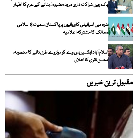
پاک چین شراکت داری مزید مضبوط بنانے کے عزم کا اظہار
غزہ میں اسرائیلی کارروائیوں پر پاکستان سمیت 8 اسلامی
ممالک کا مشترکہ اعلامیہ
اسلام آباد ایکسپریس وے کو موٹروے طرز بنانے کا منصوبہ،
محسن نقوی کا اعلان
مقبول ترین خبریں