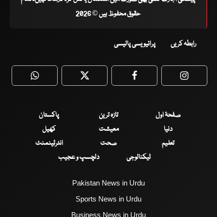
حقوق محفوظ ہیں © 2026
رابطہ کریں
پرائیویسی پالیسی
WhatsApp
Twitter
Facebook
Faceboo
صفحۂ اول
تازہ ترین
پاکستان
دنیا
معیشت
کھیل
تعلیم
صحت
انٹرٹینمنٹ
ٹیکنالوجی
دلچسپ و عجیب
Pakistan News in Urdu
Sports News in Urdu
Business News in Urdu