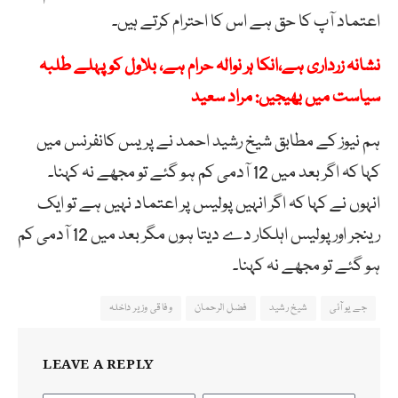
اعتماد آپ کا حق ہے اس کا احترام کرتے ہیں۔
نشانہ زرداری ہے،انکا ہر نوالہ حرام ہے، بلاول کو پہلے طلبہ
سیاست میں بھیجیں: مراد سعید
ہم نیوز کے مطابق شیخ رشید احمد نے پریس کانفرنس میں
کہا کہ اگر بعد میں 12 آدمی کم ہو گئے تو مجھے نہ کہنا۔
انہوں نے کہا کہ اگر انہیں پولیس پر اعتماد نہیں ہے تو ایک
رینجر اور پولیس اہلکار دے دیتا ہوں مگر بعد میں 12 آدمی کم
ہو گئے تو مجھے نہ کہنا۔
جے یو آئی
شیخ رشید
فضل الرحمان
وفاقی وزیر داخلہ
LEAVE A REPLY