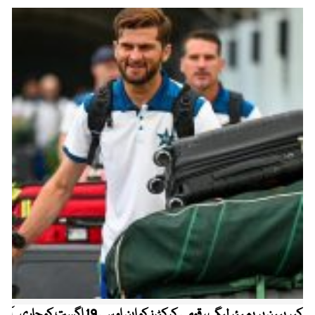
کیریبین پریمیئر لیگ ، قومی کرکٹرز کو این او سی 19 اگست کو جاری
آز