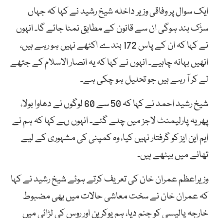
ایک سوال پر وفاقی وزیر داخلہ شیخ رشید نے کہا کہ جہاں
سڑک بند ہوگی ان سے قانون کے مطابق نمٹا جائے گا۔ انہوں
نے کہا کہ ان کے پاس 172 بندے اکٹھے نہیں ہو رہے ہیں،
انھیں بہانہ چاہیے۔ انہوں نے کہا کہ یہ انصار الاسلام کے جتھے
لے کر آ رہے ہیں جو تحلیل ہو چکی ہے۔
شیخ رشید احمد نے کہا کہ 50 سے 60 لوگوں نے دھاوا بولا،
پھر یہ پارلیمنٹ لاجز میں چلے گئے۔ انہوں ںے کہا کہ ہم نے
ایم این ایز کو گرفتار نہیں کیا، وہ کمپنی کی مشہوری کے لیے
تھانے میں بیٹھے ہیں۔
وزیراعظم عمران خان کی تعریف کرتے ہوئے شیخ رشید نے کہا
کہ عمران خان نے سخت معاشی حالات میں بھی مضبوط
خارجہ پالیسی کو جنم دیا، ہم یوکرین اور روس کی لڑائی میں