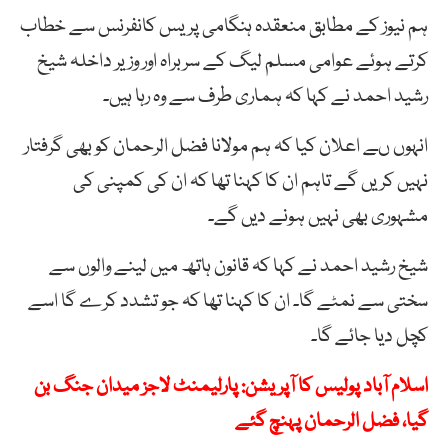
ہم نیوز کے مطابق منعقدہ ہنگامی پریس کانفرنس سے خطاب
کرتے ہوئے عوامی مسلم لیگ کے سربراہ اور وزیر داخلہ شیخ
رشید احمد نے کہا کہ ہماری طرف سے وہ رہا ہیں۔
انہوں ںے اعلان کیا کہ ہم مولانا فضل الرحمان کو بھی گرفتار
نہیں کریں گے تاہم ان کا کہنا تھا کہ ان کی کمپنی کی
مشہوری بھی نہیں ہونے دیں گے۔
شیخ رشید احمد نے کہا کہ قانون ہاتھ میں لینے والوں سے
سختی سے نمٹے گا۔ ان کا کہنا تھا کہ جو تشدد کرے گا اسے
کچل دیا جائے گا۔
اسلام آباد پولیس کا آپریشن: پارلیمنٹ لاجز میدان جنگ بن
گیا، فضل الرحمان پہنچ گئے