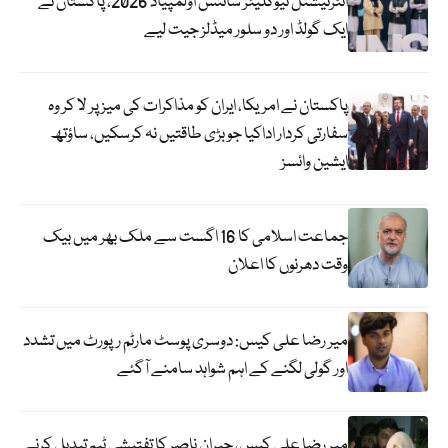
انٹرنیشنل نیوکلیئر سائنس اولمپیاڈ 2026، پاکستان نے
ایک گولڈ اور دو سلور میڈلز جیت لیے
پاکستان نے امریکا، ایران کو مذاکرات کی میز پر لا کر وہ
سفارتی کردار اداکیا جو بڑی طاقتیں نہ کرسکیں، ساؤتھ
ایشین وائسز
جماعت اسلامی کا 16 اگست سے ملک بھر میں بیک
وقت دھرنوں کا اعلان
میر رضا علی کیس: دوسری پوسٹ مارٹم رپورٹ میں تشدد
اور گولی لگنے کے اہم شواہد سامنے آگئے
میر رضا علی کیس، جبران ناصر کا تفتیشی ٹیم تبدیل کرنے