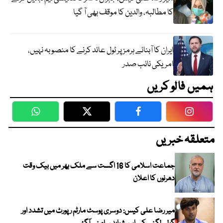
کا مطالبہ، والدین کا موقف بھی آ گیا
ایران کا آبنائے ہرمز پر ٹول عائد کرنے کا منصوبہ نہیں،
امریکی نائب صدر
ہمیں فالو کریں
WhatsApp
Twitter
Facebook
Faceboo
متعلقہ خبریں
جماعت اسلامی کا 16 اگست سے ملک بھر میں بیک وقت
دھرنوں کا اعلان
میر رضا علی کیس: دوسری پوسٹ مارٹم رپورٹ میں تشدد اور