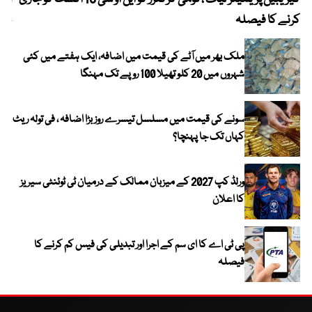
کرنے کا فیصلہ
چھی
ملک بھر میں آٹے کی قیمت میں اضافہ، ایک ہفتے میں کئی
شہروں میں 20 کلو تھیلا 100 روپے تک مہنگا
سونے کی قیمت میں مسلسل تیسرے روز بڑا اضافہ ، فی تولہ ریٹ
کہاں تک جا پہنچا؟
ورلڈ کپ 2027 کے میزبان ممالک کے درمیان ٹی ٹوئنٹی سیریز
کا اعلان
پی ٹی اے کا ای سم کے اجرا اور تبدیلی کی فیس کم کرنے کا
فیصلہ