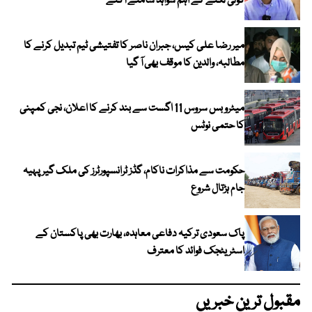
گولی لگنے کے اہم شواہد سامنے آگئے
میر رضا علی کیس، جبران ناصر کا تفتیشی ٹیم تبدیل کرنے کا
مطالبہ، والدین کا موقف بھی آ گیا
میٹرو بس سروس 11 اگست سے بند کرنے کا اعلان، نجی کمپنی
کا حتمی نوٹس
حکومت سے مذاکرات ناکام، گڈز ٹرانسپورٹرز کی ملک گیر پہیہ
جام ہڑتال شروع
پاک سعودی ترکیہ دفاعی معاہدہ، بھارت بھی پاکستان کے
اسٹریٹجک فوائد کا معترف
مقبول ترین خبریں