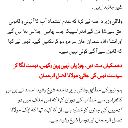
غیر جانبدار ہیں۔
وفاقی وزیر داخلہ نے کہا کہ عدم اعتماد آپ کا آئینی و قانونی
حق ہے،14 دن کے اندر اسپیکر جب چاہیں اجلاس بلا لیں گے
اور انشاء اللہ عمران خان سرخرو ہو کر نکلیں گے۔ انہوں نے کہا
کہ قانون سے آگے کوئی نہیں ہے۔
دھمکیاں مت دیں، چوڑیاں نہیں پہن رکھیں، تہمت لگا کر
سیاست نہیں کی جاتی: مولانا فضل الرحمان
ہم نیوز کے مطابق وفاقی وزیر داخلہ شیخ رشید احمد نے پریس
کانفرنس سے خطاب کے دوران کہا کہ اس ملک میں دو
آدمیوں کی جانوں کو خطرہ ہے۔ ان کا کہنا تھا کہ ایک مولانا
فضل الرحمان اور دوسرا شیخ رشید ہے۔