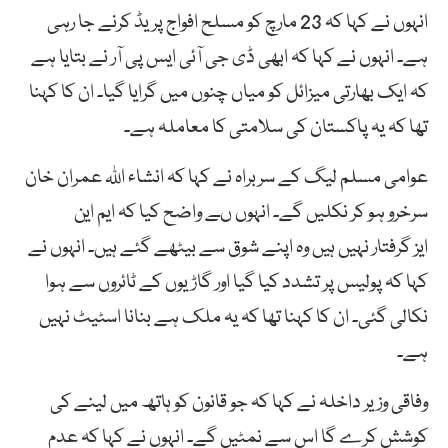
انہوں نے کہا کہ 23 مارچ کو مسلح افواج پریڈ کرنے جا رہی
ہے۔ انہوں نے کہا کہ ابھی ڈی جی آئی ایس پی آر نے بتایا ہے
کہ ایک بھارتی میزائل کو میاں چنوں میں گرایا گیا۔ ان کا کہنا
تھا کہ یہ پاکستان کی سلامتی کا معاملہ ہے۔
عوامی مسلم لیگ کے سربراہ نے کہا کہ انشاء اللہ عمران خان
سرخرو ہو کر نکلیں گے۔ انہوں ںے واضح کیا کہ ایم این
ایز گرفتار نہیں ہیں وہ اپنے شوق سے بیٹھے گئے ہیں۔ انہوں نے
کہا کہ پولیس پر تشدد کیا گیا اور گاڑیوں کے ٹائروں سے ہوا
نکالی گئی۔ ان کا کہنا تھا کہ یہ ملک ہے بنانا اسٹیٹ نہیں
ہے۔
وفاقی وزیر داخلہ نے کہا کہ جو قانون کو ہاتھ میں لینے کی
کوشش کرے گا اس سے نمٹیں گے۔ انہوں نے کہا کہ عدم