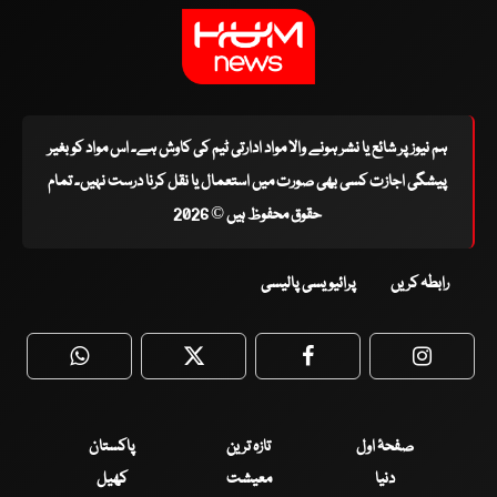
ہم نیوز پر شائع یا نشر ہونے والا مواد ادارتی ٹیم کی کاوش ہے۔ اس مواد کو بغیر
پیشگی اجازت کسی بھی صورت میں استعمال یا نقل کرنا درست نہیں۔ تمام
حقوق محفوظ ہیں © 2026
رابطہ کریں
پرائیویسی پالیسی
WhatsApp
Twitter
Facebook
Faceboo
صفحۂ اول
تازہ ترین
پاکستان
دنیا
معیشت
کھیل