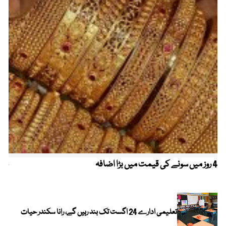
4 روز میں سونے کی قیمت میں بڑا اضافہ
خیب
الا
تعلیمی ادارے 24 اگست تک بند رہیں گے، رانا سکندر حیات