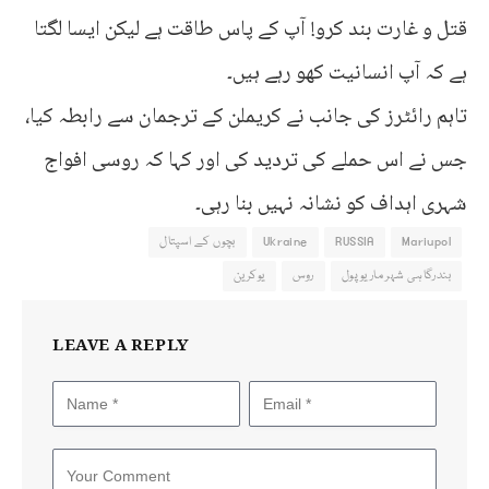
قتل و غارت بند کرو! آپ کے پاس طاقت ہے لیکن ایسا لگتا
ہے کہ آپ انسانیت کھو رہے ہیں۔
تاہم رائٹرز کی جانب نے کریملن کے ترجمان سے رابطہ کیا،
جس نے اس حملے کی تردید کی اور کہا کہ روسی افواج
شہری اہداف کو نشانہ نہیں بنا رہی۔
Mariupol
RUSSIA
Ukraine
بچوں کے اسپتال
بندرگاہی شہر ماریوپول
روس
یوکرین
LEAVE A REPLY