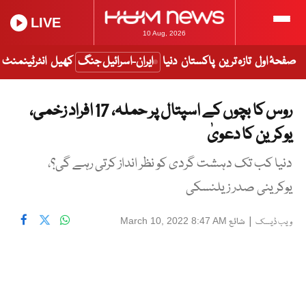
LIVE
10 Aug, 2026
صفحۂ اول
تازہ ترین
پاکستان
دنیا
ایران-اسرائیل جنگ
کھیل
انٹرٹینمنٹ
روس کا بچوں کے اسپتال پر حملہ، 17 افراد زخمی،
یوکرین کا دعویٰ
دنیا کب تک دہشت گردی کو نظر انداز کرتی رہے گی؟،
یوکرینی صدر زیلنسکی
|
شائع
March 10, 2022 8:47 AM
ویب ڈیسک