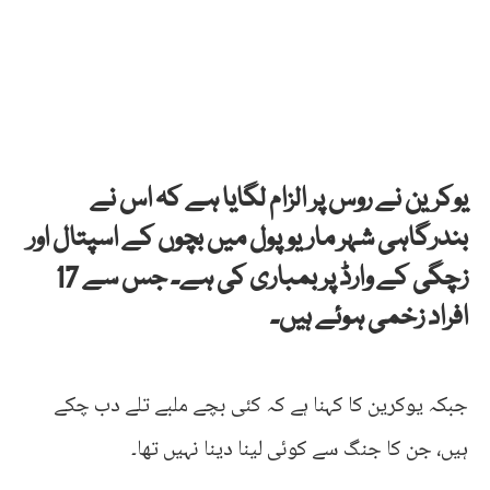
یوکرین نے روس پر الزام لگایا ہے کہ اس نے
بندرگاہی شہر ماریوپول میں بچوں کے اسپتال اور
زچگی کے وارڈ پر بمباری کی ہے۔ جس سے 17
افراد زخمی ہوئے ہیں۔
جبکہ یوکرین کا کہنا ہے کہ کئی بچے ملبے تلے دب چکے
ہیں، جن کا جنگ سے کوئی لینا دینا نہیں تھا۔