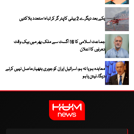
یکے بعد دیگرے 2 ہیلی کاپٹر گر کر تباہ؛ متعدد ہلاکتیں
جماعت اسلامی کا 16 اگست سے ملک بھر میں بیک وقت
دھرنوں کا اعلان
معاہدہ ہو یا نہ ہو، اسرائیل ایران کو جوہری ہتھیارحاصل نہیں کرنے
دیگا، نیتن یاہو