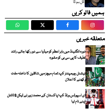
کل ہوگا
ہمیں فالو کریں
WhatsApp
Twitter
Facebook
Faceboo
متعلقہ خبریں
دورہ انگلینڈ میں بابر اعظم کو میڈیا سے دور رکھا جائے، راشد
لطیف کا پی سی بی کو مشورہ
نیشنل چیمپئنز کپ: تمام میچز میں شائقین کا داخلہ مفت
رکھنے کا اعلان
ای اسپورٹس ورلڈ کپ؛ پاکستان کے محمد زبیر نے ٹیکن 8 ٹائٹل
اپنے نام لیا