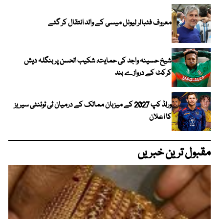
معروف فٹبالر لیونل میسی کے والد انتقال کر گئے
شیخ حسینہ واجد کی حمایت، شکیب الحسن پر بنگلہ دیش
کرکٹ کے دروازے بند
ورلڈ کپ 2027 کے میزبان ممالک کے درمیان ٹی ٹوئنٹی سیریز
کا اعلان
مقبول ترین خبریں