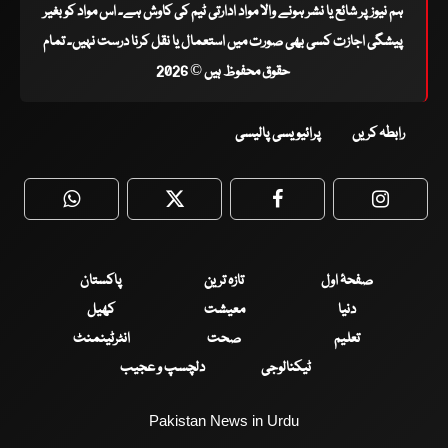
ہم نیوز پر شائع یا نشر ہونے والا مواد ادارتی ٹیم کی کاوش ہے۔ اس مواد کو بغیر
پیشگی اجازت کسی بھی صورت میں استعمال یا نقل کرنا درست نہیں۔ تمام
حقوق محفوظ ہیں © 2026
رابطہ کریں
پرائیویسی پالیسی
WhatsApp
Twitter
Facebook
Faceboo
صفحۂ اول
تازہ ترین
پاکستان
دنیا
معیشت
کھیل
تعلیم
صحت
انٹرٹینمنٹ
ٹیکنالوجی
دلچسپ و عجیب
Pakistan News in Urdu