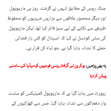
جبکہ روس کے مطابق انہوں نے گزشتہ روز ہی ماریوپول
اور دیگر محصور علاقوں سے ہزاروں شہریوں کو محفوظ
طریقے سے نکلنے کے لیے سیز فائر کیا تھا، لیکن ماریوپول
کی سٹی کونسل نے کہا کہ اسپتال کو کئی بار فضائی
حملے کا نشانہ بنایا گیا ہے۔ جو تباہ کن قرار ہے۔
یہ بھی پڑھیں:
یوکرین نے گرفتار روسی فوجیوں کو میڈیا کے سامنے
پیش کر دیا
رپورٹ میں بتایا گیا ہے کہ ماریوپول کمپلیکس کو سلسلہ
وار دھماکوں سے نشانہ بنایا گیا، جس سے کھڑکیوں کے