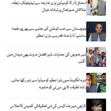
اسحاق ڈار کا کینیڈین وزیر خارجہ سے ٹیلیفونک رابطہ،
علاقائی صورتحال پر تبادلہ خیال
بلوچستان سے حب الوطنی کے جذبے سے بھرپور نغمہ
سامنے آنا باعث فخر ہے، وزیر اعظم
نئے صوبوں کی حمایت، شیر افضل مروت بھی میدان میں
آگئے
دورہ انگلینڈ میں بابر اعظم کو میڈیا سے دور رکھا جائے،
راشد لطیف کا پی سی بی کو مشورہ
کراچی،میررضاکیس کی نئی تحقیقاتی کمیٹی کااجلاس