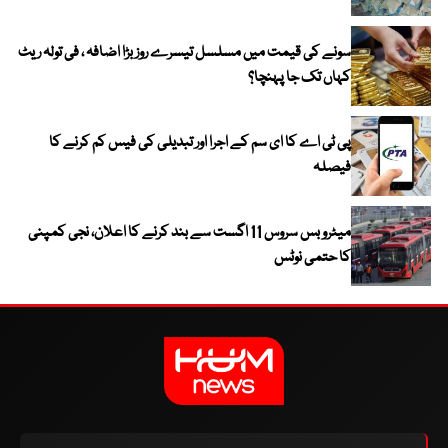
سونے کی قیمت میں مسلسل تیسرے روز بڑا اضافہ ، فی تولہ ریٹ
کہاں تک جا پہنچا؟
پی ٹی اے کا ای سم کے اجرا اور تبدیلی کی فیس کم کرنے کا
فیصلہ
میٹرو بس سروس 11 اگست سے بند کرنے کا اعلان، نجی کمپنی
کا حتمی نوٹس