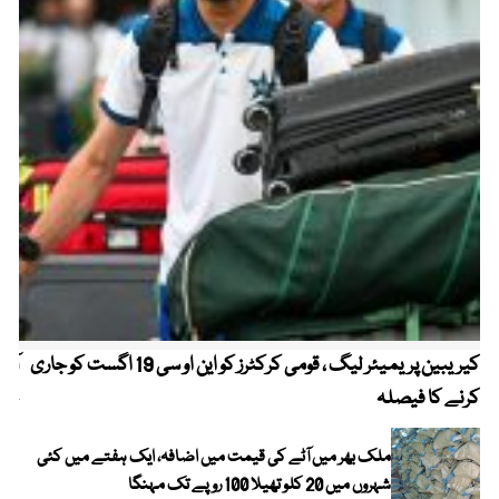
کیریبین پریمیئر لیگ ، قومی کرکٹرز کو این او سی 19 اگست کو جاری
آز
کرنے کا فیصلہ
چھی
ملک بھر میں آٹے کی قیمت میں اضافہ، ایک ہفتے میں کئی
شہروں میں 20 کلو تھیلا 100 روپے تک مہنگا