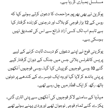
مسلسل بمباری کر رہا ہے۔
یوکرین نے بھی بھرپور مزاحمت کا دعویٰ کرتے ہوئے کہا کہ
روس کے 12 ہزار فوجی کو ہلاک اور درجنوں کو زندہ گرفتار کیا
ہے تاہم اب تک کسی آزاد ذرائع سے اس کی تصدیق نہیں
ہوسکی ہے۔
یوکرینی فوج نے اپنے دعوؤں کو درست ثابت کرنے کے لیے
پریس کانفرنس بلائی جس میں جنگ کے دوران گرفتار کیے
گئے 10 روسی فوجیوں کو پیش کیا گیا۔ روسی فوجیوں آنکھوں
پر پٹی باندھ کر لایا گیا اور وہ ایک دوسرے کے کندھے پر دونوں
ہاتھ رکھ کر ایک قطار میں چل رہے تھے۔
میڈیا کے سامنے لاکر فوجیوں کی آنکھوں سے پٹی اتاری گئی۔
پکڑے گئے تمام فوجی نوجوان تھے اور وردی پہنے ہوئے تھے