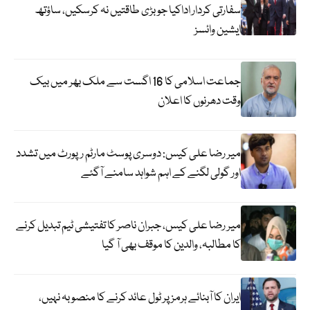
سفارتی کردار اداکیا جو بڑی طاقتیں نہ کرسکیں، ساؤتھ
ایشین وائسز
جماعت اسلامی کا 16 اگست سے ملک بھر میں بیک
وقت دھرنوں کا اعلان
میر رضا علی کیس: دوسری پوسٹ مارٹم رپورٹ میں تشدد
اور گولی لگنے کے اہم شواہد سامنے آگئے
میر رضا علی کیس، جبران ناصر کا تفتیشی ٹیم تبدیل کرنے
کا مطالبہ، والدین کا موقف بھی آ گیا
ایران کا آبنائے ہرمز پر ٹول عائد کرنے کا منصوبہ نہیں،