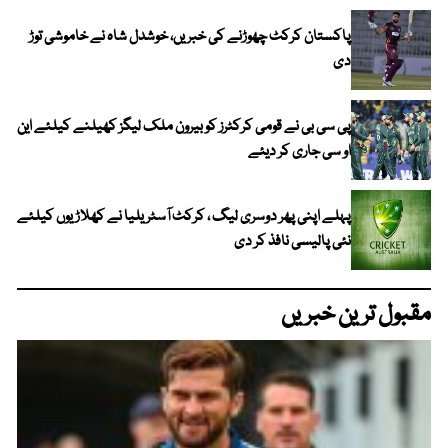
پاکستان کرکٹ چھوڑنے کی خبریں، خوشدل شاہ نے خاموشی توڑ
دی
پی سی بی نے قومی کرکٹرز کو بیرون ملک لیگز کھیلنے کیلئے این
او سی جاری کر دیئے
پہلے اپنی پھر دوسری لیگ ، کرکٹ آسٹریلیا نے کھلاڑیوں کیلئے
نئی پالیسی نافذ کر دی
مقبول ترین خبریں