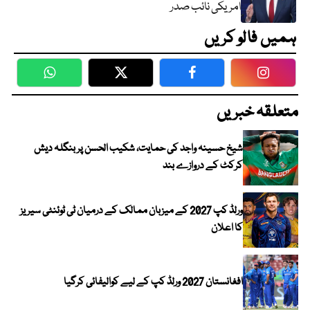
امریکی نائب صدر
ہمیں فالو کریں
WhatsApp
Twitter
Facebook
Faceboo
متعلقہ خبریں
شیخ حسینہ واجد کی حمایت، شکیب الحسن پر بنگلہ دیش
کرکٹ کے دروازے بند
ورلڈ کپ 2027 کے میزبان ممالک کے درمیان ٹی ٹوئنٹی سیریز
کا اعلان
افغانستان 2027 ورلڈ کپ کے لیے کوالیفائی کرگیا