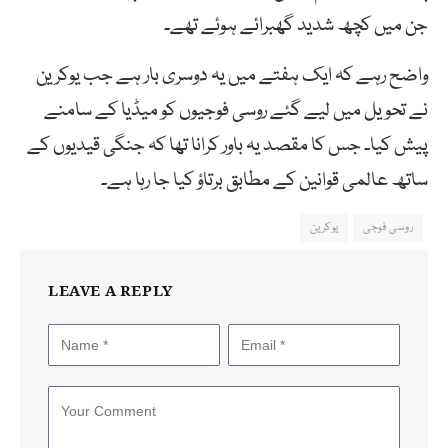
جن میں کچھ شدید گھبرائے ہوئے تھے۔
واضح رہے کہ ایک ہفتے میں یہ دوسری بار ہے جب یوکرین
نے تحویل میں لیے گئے روسی فوجیوں کو میڈیا کے سامنے
پیش کیا۔ جس کا مقصد یہ باور کرانا تھا کہ جنگی قیدیوں کے
ساتھ عالمی قوانین کے مطابق برتاؤ کیا جا رہا ہے۔
روسی فوجی
یوکرین
LEAVE A REPLY