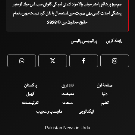
ہم نیوز پر شائع یا نشر ہونے والا مواد ادارتی ٹیم کی کاوش ہے۔ اس مواد کو بغیر
پیشگی اجازت کسی بھی صورت میں استعمال یا نقل کرنا درست نہیں۔ تمام
حقوق محفوظ ہیں © 2026
رابطہ کریں
پرائیویسی پالیسی
WhatsApp
Twitter
Facebook
Faceboo
صفحۂ اول
تازہ ترین
پاکستان
دنیا
معیشت
کھیل
تعلیم
صحت
انٹرٹینمنٹ
ٹیکنالوجی
دلچسپ و عجیب
Pakistan News in Urdu