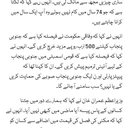
ساری چیزیں مجھ سے مانگ لی ہیں۔ انہوں ںے کہا کہ لگتا
ہے کہ جو 74 سال میں کام نہیں ہوئے وہ آپ ایک سال میں
کرانا چاہتے ہیں۔
انہوں نے کہا کہ وفاقی حکومت نے فیصلہ کیا ہے کہ جنوبی
پنجاب کیلئے 500 ارب روپے مزید خرچ کریں گے۔ انہوں نے
کہا کہ فیصلہ کیا ہے کہ قومی اسمبلی میں جنوبی پنجاب
کے لیے آئینی ترمیم پیش کریں گے۔ ان کا کہنا تھا کہ
پیپلزپارٹی اور ن لیگ جنوبی پنجاب صوبے کی حمایت کریں
گے یا نہیں؟ سب سامنے آجائے گا۔
وزیراعظم عمران خان نے کہا کہ ہمارے دور میں جتنا
کسانوں کے پاس پیسہ آیا ماضی میں کبھی نہیں آیا۔ انہوں نے
کہا کہ مکئی کی فصل کی قیمت میں اضافے سے کسان کو