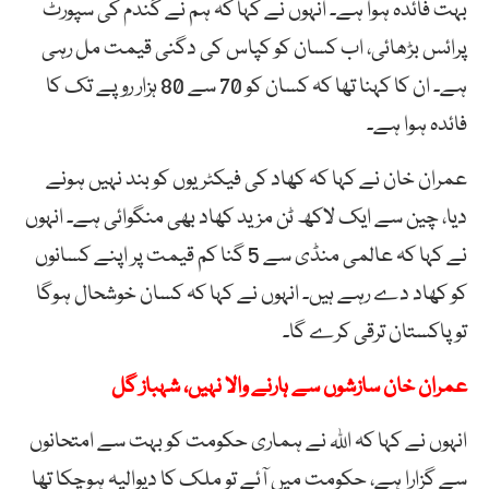
بہت فائدہ ہوا ہے۔ انہوں نے کہا کہ ہم نے گندم کی سپورٹ
پرائس بڑھائی، اب کسان کو کپاس کی دگنی قیمت مل رہی
ہے۔ ان کا کہنا تھا کہ کسان کو 70 سے 80 ہزار روپے تک کا
فائدہ ہوا ہے۔
عمران خان نے کہا کہ کھاد کی فیکٹریوں کو بند نہیں ہونے
دیا، چین سے ایک لاکھ ٹن مزید کھاد بھی منگوائی ہے۔ انہوں
نے کہا کہ عالمی منڈی سے 5 گنا کم قیمت پر اپنے کسانوں
کو کھاد دے رہے ہیں۔ انہوں نے کہا کہ کسان خوشحال ہوگا
تو پاکستان ترقی کرے گا۔
عمران خان سازشوں سے ہارنے والا نہیں، شہباز گل
انہوں نے کہا کہ اللہ نے ہماری حکومت کو بہت سے امتحانوں
سے گزارا ہے، حکومت میں آئے تو ملک کا دیوالیہ ہوچکا تھا