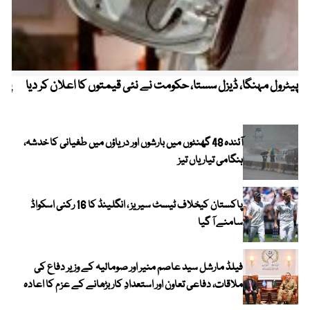
پیٹرول مہنگا، ڈیزل سستا، حکومت نے نئی قیمتوں کا اعلان کر دیا
پنج
آئندہ 48 گھنٹوں میں بارشوں اور دریاؤں میں طغیانی کا خدشہ،
ہنگامی تیاریاں تیز
پاکستان کیخلاف ٹیسٹ سیریز ، انگلینڈ کا 16 رکنی اسکواڈ
سامنے آ گیا
فیلڈ مارشل سید عاصم منیر اور صومالیہ کے وزیر دفاع کی
ملاقات، دفاعی تعاون اور استعدادِ کار بڑھانے کے عزم کا اعادہ