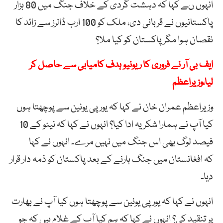
انہوں ںے کہا کہ دہشت گردی کے خلاف جنگ میں 80 ہزار
پاکستانیوں نے قربانی دی، ملک کو 100 ارب ڈالرز سے زائد کا
نقصان ہوا مگر پاکستان کو کیا ملا؟
ایف بی آر نے فروری کا ریونیو ہدف کامیابی سے حاصل کر
لیا،وزیراعظم
وزیراعظم عمران خان نے کہا کہ یورپی یونین سے پوچھتا ہوں
کیا آپ نے ہمارا شکریہ ادا کیا؟ انہوں نے کہا کہ نیٹو کے 10
فیصد لوگ بھی اس جنگ میں نہیں مرے۔ انہوں نے کہا
کہ افغانستان میں جنگ ہارنے کے بعد پاکستان کو ذمہ دار قرار
دیا۔
انہوں نے کہا کہ یورپی یونین سے پوچھتا ہوں کیا آپ نے بھارت
پر تنقید کی؟ انہوں نے کہا کہ ہم کیا آپ کے غلام ہیں کہ جو