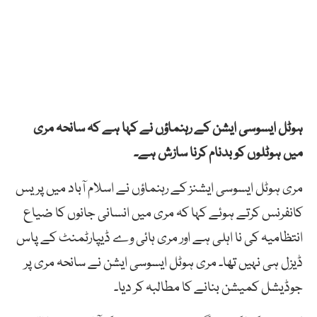
ہوٹل ایسوسی ایشن کے رہنماؤں نے کہا ہے کہ سانحہ مری
میں ہوٹلوں کو بدنام کرنا سازش ہے۔
مری ہوٹل ایسوسی ایشنز کے رہنماؤں نے اسلام آباد میں پریس
کانفرنس کرتے ہوئے کہا کہ مری میں انسانی جانوں کا ضیاع
انتظامیہ کی نا اہلی ہے اور مری ہائی وے ڈیپارٹمنٹ کے پاس
ڈیزل ہی نہیں تھا۔ مری ہوٹل ایسوسی ایشن نے سانحہ مری پر
جوڈیشل کمیشن بنانے کا مطالبہ کر دیا۔