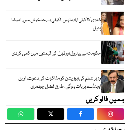
شادی کا کوئی ارادہ نہیں، اکیلی بے حد خوش ہوں، امیشا
پٹیل
حکومت نے پیٹرول اور ڈیزل کی قیمتوں میں کمی کر دی
وزیراعظم کی اپوزیشن کو مذاکرات کی دعوت، اوپن
ایجنڈے پر بات ہوگی، طارق فضل چودھری
ہمیں فالو کریں
WhatsApp
Twitter
Facebook
Faceboo