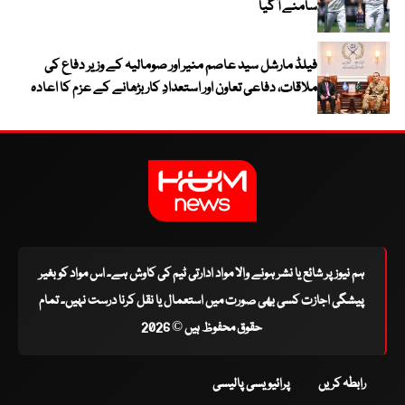
سامنے آ گیا
فیلڈ مارشل سید عاصم منیر اور صومالیہ کے وزیر دفاع کی
ملاقات، دفاعی تعاون اور استعدادِ کار بڑھانے کے عزم کا اعادہ
ہم نیوز پر شائع یا نشر ہونے والا مواد ادارتی ٹیم کی کاوش ہے۔ اس مواد کو بغیر
پیشگی اجازت کسی بھی صورت میں استعمال یا نقل کرنا درست نہیں۔ تمام
حقوق محفوظ ہیں © 2026
رابطہ کریں
پرائیویسی پالیسی