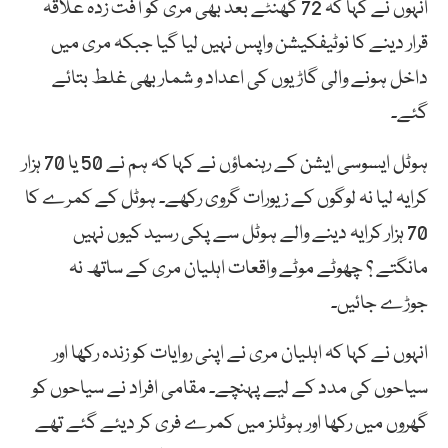
انہوں نے کہا کہ 72 گھنٹے بعد بھی مری کو آفت زدہ علاقہ
قرار دینے کا نوٹیفکیشن واپس نہیں لیا گیا جبکہ مری میں
داخل ہونے والی گاڑیوں کی اعداد و شمار بھی غلط بتائے
گئے۔
ہوٹل ایسوسی ایشن کے رہنماؤں نے کہا کہ ہم نے 50 یا 70 ہزار
کرایہ لیا نہ لوگوں کے زیورات گروی رکھے۔ ہوٹل کے کمرے کا
70 ہزار کرایہ دینے والے ہوٹل سے پکی رسید کیوں نہیں
مانگتے ؟ چھوٹے موٹے واقعات اہلیان مری کے ساتھ نہ
جوڑے جائیں۔
انہوں نے کہا کہ اہلیان مری نے اپنی روایات کو زندہ رکھا اور
سیاحوں کی مدد کے لیے پہنچے۔ مقامی افراد نے سیاحوں کو
گھروں میں رکھا اور ہوٹلز میں کمرے فری کر دیئے گئے تھے