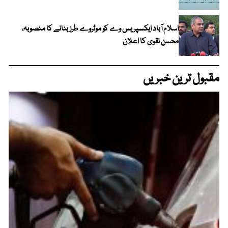
اسلام آباد ایکسپریس وے کو موٹروے طرز بنانے کا منصوبہ،
محسن نقوی کا اعلان
مقبول ترین خبریں