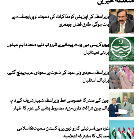
متعلقہ خبریں
وزیراعظم کی اپوزیشن کو مذاکرات کی دعوت، اوپن ایجنڈے پر
بات ہوگی، طارق فضل چودھری
بیوروکریسی میں بڑے پیمانے پر تقرر و تبادلے، متعدد اہم عہدوں
پر نئی تعیناتیاں
وزیراعظم سعودی ولی عہد کی دعوت پر سعودی عرب پہنچ گئے،
پر تپاک استقبال
چین کے صدر کا خصوصی خط وزیراعظم شہباز شریف کے نام،
پاک چین شراکت داری مزید مضبوط بنانے کے عزم کا اظہار
غزہ میں اسرائیلی کارروائیوں پر پاکستان سمیت 8 اسلامی
ممالک کا مشترکہ اعلامیہ