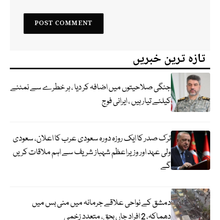
تازہ ترین خبریں
جنگی صلاحیتوں میں اضافہ کر دیا ، ہر خطرے سے نمٹنے
کیلئے تیار ہیں ، ایرانی فوج
ترک صدر کا ایک روزہ دورہ سعودی عرب کا اعلان، سعودی
ولی عہد اور وزیراعظم شہباز شریف سے اہم ملاقات کریں
گے
دمشق کے نواحی علاقے جرمانہ میں منی بس میں
دھماکہ، 2 افراد جاں بحق، متعدد زخمی