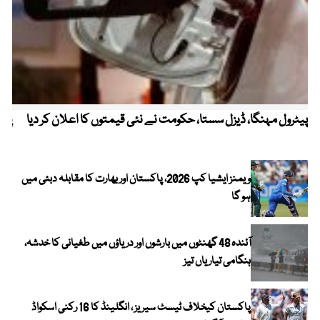
پیٹرول مہنگا، ڈیزل سستا، حکومت نے نئی قیمتوں کا اعلان کر دیا
پنج
ویمنز ایشیا کپ 2026، پاکستان اور بھارت کا مقابلہ دبئی میں
ہو گا
آئندہ 48 گھنٹوں میں بارشوں اور دریاؤں میں طغیانی کا خدشہ،
ہنگامی تیاریاں تیز
پاکستان کیخلاف ٹیسٹ سیریز ، انگلینڈ کا 16 رکنی اسکواڈ