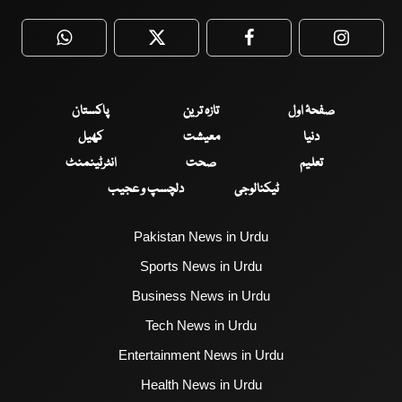
WhatsApp
Twitter
Facebook
Faceboo
صفحۂ اول
تازہ ترین
پاکستان
دنیا
معیشت
کھیل
تعلیم
صحت
انٹرٹینمنٹ
ٹیکنالوجی
دلچسپ و عجیب
Pakistan News in Urdu
Sports News in Urdu
Business News in Urdu
Tech News in Urdu
Entertainment News in Urdu
Health News in Urdu