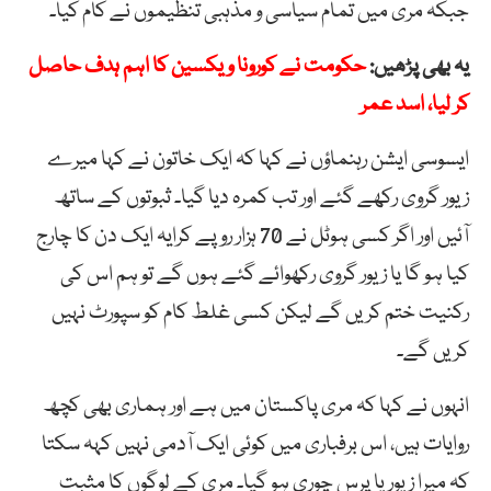
جبکہ مری میں تمام سیاسی و مذہبی تنظیموں نے کام کیا۔
یہ بھی پڑھیں:
حکومت نے کورونا ویکسین کا اہم ہدف حاصل
کر لیا، اسد عمر
ایسوسی ایشن رہنماؤں نے کہا کہ ایک خاتون نے کہا میرے
زیور گروی رکھے گئے اور تب کمرہ دیا گیا۔ ثبوتوں کے ساتھ
آئیں اور اگر کسی ہوٹل نے 70 ہزار روپے کرایہ ایک دن کا چارج
کیا ہو گا یا زیور گروی رکھوائے گئے ہوں گے تو ہم اس کی
رکنیت ختم کریں گے لیکن کسی غلط کام کو سپورٹ نہیں
کریں گے۔
انہوں نے کہا کہ مری پاکستان میں ہے اور ہماری بھی کچھ
روایات ہیں، اس برفباری میں کوئی ایک آدمی نہیں کہہ سکتا
کہ میرا زیور یا پرس چوری ہو گیا۔ مری کے لوگوں کا مثبت