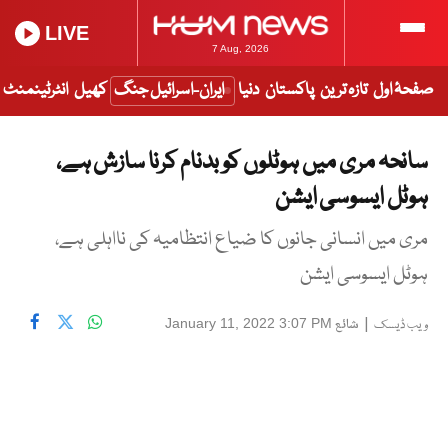
LIVE
7 Aug, 2026
صفحۂ اول
تازہ ترین
پاکستان
دنیا
ایران-اسرائیل جنگ
کھیل
انٹرٹینمنٹ
سانحہ مری میں ہوٹلوں کو بدنام کرنا سازش ہے،
ہوٹل ایسوسی ایشن
مری میں انسانی جانوں کا ضیاع انتظامیہ کی نااہلی ہے،
ہوٹل ایسوسی ایشن
|
شائع
January 11, 2022 3:07 PM
ویب ڈیسک