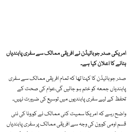
امریکی صدر جوبائیڈن نے افریقی ممالک سے سفری پابندیاں
ہٹانے کا اعلان کیا ہے۔
صدر جوبائیڈن کا کہنا تھا کہ تمام افریقی ممالک سے سفری
پابندیاں جمعہ کو ختم ہو جائیں گی،عوام کی صحت کے
تحفظ کے لیے سفری پابندیوں میں توسیع کی ضرورت نہیں۔
واضح رہے کہ امریکا سمیت کئی ممالک نے کورونا کی نئی
قسم اومی کورون کی وجہ سے افریقی ممالک پر سفری پابندیاں