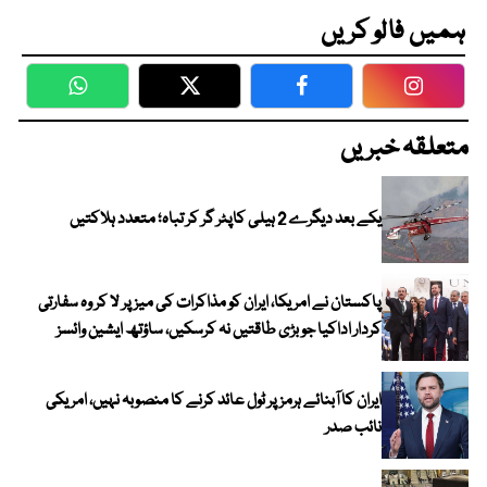
ہمیں فالو کریں
WhatsApp
Twitter
Facebook
Faceboo
متعلقہ خبریں
یکے بعد دیگرے 2 ہیلی کاپٹر گر کر تباہ؛ متعدد ہلاکتیں
پاکستان نے امریکا، ایران کو مذاکرات کی میز پر لا کر وہ سفارتی
کردار اداکیا جو بڑی طاقتیں نہ کرسکیں، ساؤتھ ایشین وائسز
ایران کا آبنائے ہرمز پر ٹول عائد کرنے کا منصوبہ نہیں، امریکی
نائب صدر