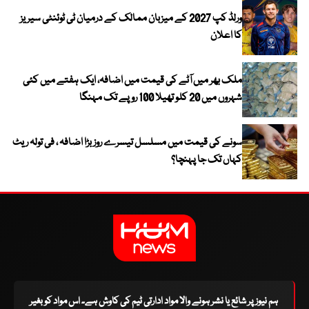
ورلڈ کپ 2027 کے میزبان ممالک کے درمیان ٹی ٹوئنٹی سیریز
کا اعلان
ملک بھر میں آٹے کی قیمت میں اضافہ، ایک ہفتے میں کئی
شہروں میں 20 کلو تھیلا 100 روپے تک مہنگا
سونے کی قیمت میں مسلسل تیسرے روز بڑا اضافہ ، فی تولہ ریٹ
کہاں تک جا پہنچا؟
ہم نیوز پر شائع یا نشر ہونے والا مواد ادارتی ٹیم کی کاوش ہے۔ اس مواد کو بغیر