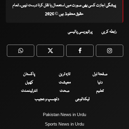
پیشگی اجازت کسی بھی صورت میں استعمال یا نقل کرنا درست نہیں۔ تمام
حقوق محفوظ ہیں © 2026
رابطہ کریں
پرائیویسی پالیسی
WhatsApp
Twitter
Facebook
Faceboo
صفحۂ اول
تازہ ترین
پاکستان
دنیا
معیشت
کھیل
تعلیم
صحت
انٹرٹینمنٹ
ٹیکنالوجی
دلچسپ و عجیب
Pakistan News in Urdu
Sports News in Urdu