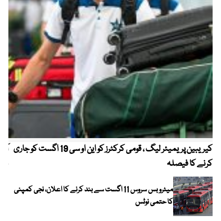
کیریبین پریمیئر لیگ ، قومی کرکٹرز کو این او سی 19 اگست کو جاری
آز
کرنے کا فیصلہ
چھی
میٹرو بس سروس 11 اگست سے بند کرنے کا اعلان، نجی کمپنی
کا حتمی نوٹس