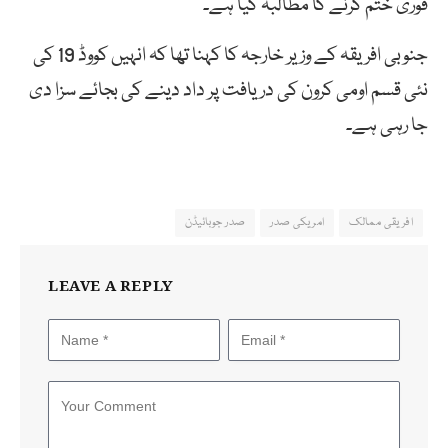
فوری ختم کرنے کا مطالبہ کیا ہے۔
جنوبی افریقہ کے وزیر خارجہ کا کہنا تھا کہ انہیں کووڈ 19 کی
نئی قسم اومی کرون کی دریافت پر داد دینے کی بجائے سزا دی
جا رہی ہے۔
افریقی ممالک
امریکی صدر
صدر جوبائیڈن
LEAVE A REPLY