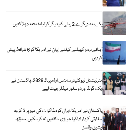
یکے بعد دیگرے 2 ہیلی کاپٹر گر کر تباہ؛ متعدد ہلاکتیں
آبنائے ہرمز کھولنے کیلئے ایران نے امریکا کو 6 شرائط پیش
کر دیں
انٹرنیشنل نیوکلیئر سائنس اولمپیاڈ 2026، پاکستان نے
ایک گولڈ اور دو سلور میڈلز جیت لیے
پاکستان نے امریکا، ایران کو مذاکرات کی میز پر لا کر وہ
سفارتی کردار اداکیا جو بڑی طاقتیں نہ کرسکیں، ساؤتھ
ایشین وائسز