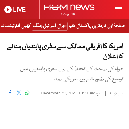
LIVE
9 Aug, 2026
صفحۂ اول
تازہ ترین
پاکستان
دنیا
ایران-اسرائیل جنگ
کھیل
انٹرٹینمنٹ
امریکا کا افریقی ممالک سے سفری پابندیاں ہٹانے
کا اعلان
عوام کی صحت کے تحفظ کے لیے سفری پابندیوں میں
توسیع کی ضرورت نہیں، امریکی صدر
|
شائع
December 29, 2021 10:31 AM
ویب ڈیسک