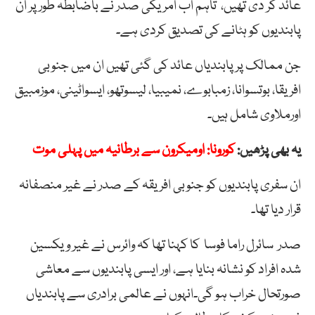
عائد کر دی تھیں، تاہم اب امریکی صدر نے باضابطہ طور پر ان
پابندیوں کو ہٹانے کی تصدیق کردی ہے۔
جن ممالک پر پابندیاں عائد کی گئی تھیں ان میں جنوبی
افریقا، بوتسوانا، زمبابوے، نمیبیا، لیسوتھو، ایسواٹینی، موزمبیق
اورملاوی شامل ہیں۔
یہ بھی پڑھیں:
کورونا: اومیکرون سے برطانیہ میں پہلی موت
ان سفری پابندیوں کو جنوبی افریقہ کے صدر نے غیر منصفانہ
قرار دیا تھا۔
صدر سائرل راما فوسا کا کہنا تھا کہ وائرس نے غیر ویکسین
شدہ افراد کو نشانہ بنایا ہے، اور ایسی پابندیوں سے معاشی
صورتحال خراب ہو گی۔انہوں نے عالمی برادری سے پابندیاں