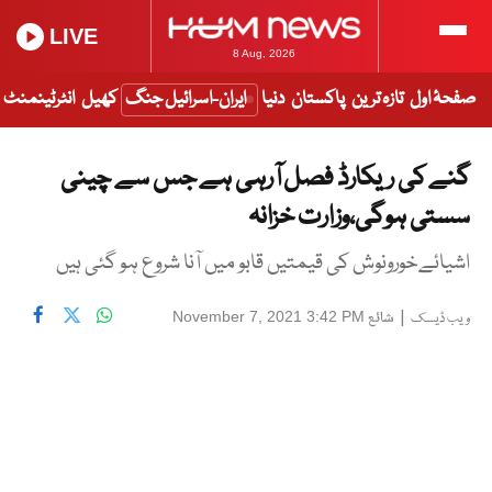
LIVE
8 Aug, 2026
صفحۂ اول
تازہ ترین
پاکستان
دنیا
ایران-اسرائیل جنگ
کھیل
انٹرٹینمنٹ
گنے کی ریکارڈ فصل آرہی ہے جس سے چینی
سستی ہوگی،وزارت خزانہ
اشیائےخورونوش کی قیمتیں قابو میں آنا شروع ہو گئی ہیں
|
شائع
November 7, 2021 3:42 PM
ویب ڈیسک