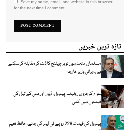
Save my name, email, and website in this browser
for the next time I comment.
تازہ ترین خبریں
مسلمان متحد ہوں تو ہر چیلنج کا ڈٹ کر مقابلہ کر سکتے
ہیں، ایرانی وزیر خارجہ
عوام کو جزوی ریلیف، پیٹرول، ڈیزل اور مٹی کے تیل کی
قیمتوں میں کمی
پیٹرول کی قیمت 228 روپے فی لیٹر کی جائے، حافظ نعیم