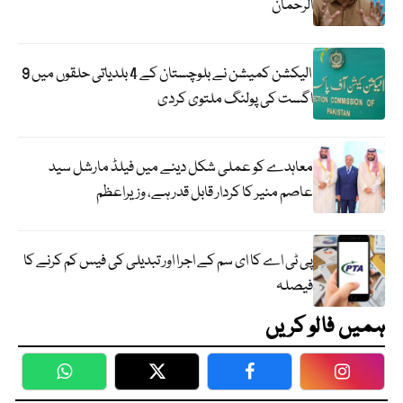
الرحمان
الیکشن کمیشن نے بلوچستان کے 4 بلدیاتی حلقوں میں 9
اگست کی پولنگ ملتوی کردی
معاہدے کو عملی شکل دینے میں فیلڈ مارشل سید
عاصم منیر کا کردار قابل قدر ہے، وزیراعظم
پی ٹی اے کا ای سم کے اجرا اور تبدیلی کی فیس کم کرنے کا
فیصلہ
ہمیں فالو کریں
WhatsApp
Twitter
Facebook
Faceboo