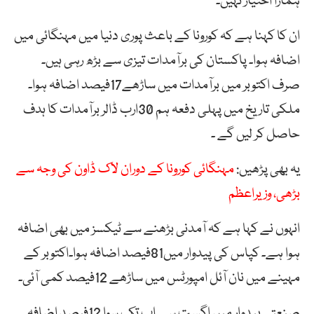
ہمارا اختیار نہیں۔
ان کا کہنا ہے کہ کورونا کے باعث پوری دنیا میں مہنگائی میں
اضافہ ہوا۔ پاکستان کی برآمدات تیزی سے بڑھ رہی ہیں۔
صرف اکتوبر میں برآمدات میں ساڑھے17فیصد اضافہ ہوا۔
ملکی تاریخ میں پہلی دفعہ ہم 30ارب ڈالر برآمدات کا ہدف
حاصل کر لیں گے ۔
یہ بھی پڑھیں:
مہنگائی کورونا کے دوران لاک ڈاون کی وجہ سے
بڑھی، وزیراعظم
انہوں نے کہا ہے کہ آمدنی بڑھنے سے ٹیکسز میں بھی اضافہ
ہوا ہے۔ کپاس کی پیدوار میں81فیصد اضافہ ہوا۔اکتوبر کے
مہینے میں نان آئل امپورٹس میں ساڑھے 12فیصد کمی آئی۔
صنعتی پیدوار میں اگست سے اب تک سوا 12فیصد اضافہ