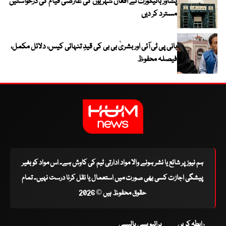
پشاور ہائیکورٹ نے افغان شہریوں کی عارضی قیام کی درخواستیں
مسترد کر دیں
بانی پی ٹی آئی اور بشریٰ بی بی کی قیدِ تنہائی کیس، دلائل مکمل،
فیصلہ محفوظ
ہم نیوز پر شائع یا نشر ہونے والا مواد ادارتی ٹیم کی کاوش ہے۔ اس مواد کو بغیر
پیشگی اجازت کسی بھی صورت میں استعمال یا نقل کرنا درست نہیں۔ تمام
حقوق محفوظ ہیں © 2026
رابطہ کریں
پرائیویسی پالیسی