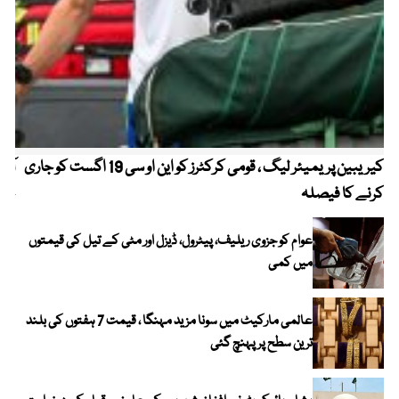
کیریبین پریمیئر لیگ ، قومی کرکٹرز کو این او سی 19 اگست کو جاری
آز
کرنے کا فیصلہ
چھی
عوام کو جزوی ریلیف، پیٹرول، ڈیزل اور مٹی کے تیل کی قیمتوں
میں کمی
عالمی مارکیٹ میں سونا مزید مہنگا ، قیمت 7 ہفتوں کی بلند
ترین سطح پر پہنچ گئی