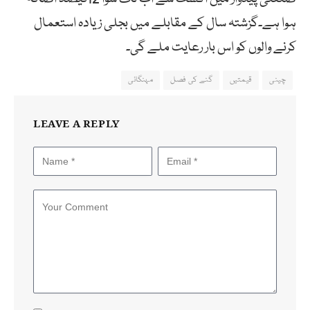
ہوا ہے۔گزشتہ سال کے مقابلے میں بجلی زیادہ استعمال
کرنے والوں کو اس بار رعایت ملے گی۔
چینی
قیمتیں
گنے کی فصل
مہنگائی
LEAVE A REPLY