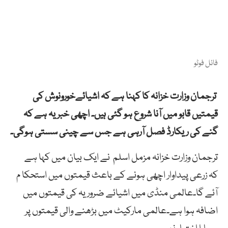
فائل فوٹو
ترجمان وزارت خزانہ کا کہنا ہے کہ اشیائےخورونوش کی
قیمتیں قابو میں آنا شروع ہو گئی ہیں۔ اچھی خبر یہ ہے کہ
گنے کی ریکارڈ فصل آرہی ہے جس سے چینی سستی ہوگی۔
ترجمان وزارت خزانہ مزمل اسلم نے ایک بیان میں کہا ہے
کہ زرعی پیداوار اچھی ہونے کے باعث قیمتوں میں استحکا م
آئے گا۔عالمی منڈی میں اشیائے ضروریہ کی قیمتوں میں
اضافہ ہوا ہے۔عالمی مارکیٹ میں بڑھنے والی قیمتوں پر