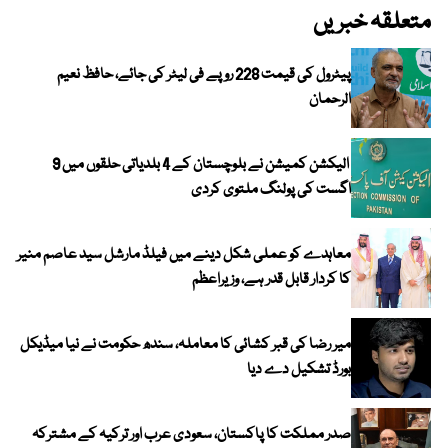
متعلقہ خبریں
پیٹرول کی قیمت 228 روپے فی لیٹر کی جائے، حافظ نعیم
الرحمان
الیکشن کمیشن نے بلوچستان کے 4 بلدیاتی حلقوں میں 9
اگست کی پولنگ ملتوی کردی
معاہدے کو عملی شکل دینے میں فیلڈ مارشل سید عاصم منیر
کا کردار قابل قدر ہے، وزیراعظم
میر رضا کی قبر کشائی کا معاملہ، سندھ حکومت نے نیا میڈیکل
بورڈ تشکیل دے دیا
صدر مملکت کا پاکستان، سعودی عرب اور ترکیہ کے مشترکہ