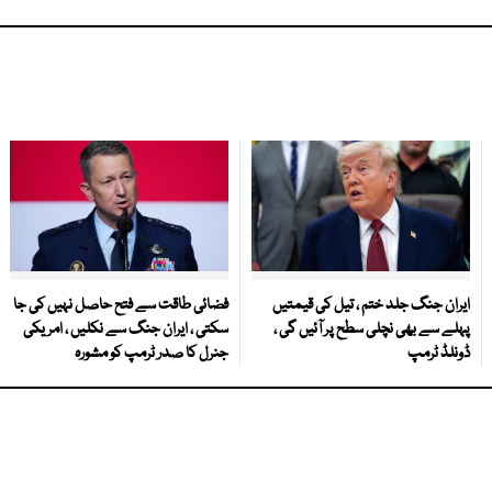
ایران جنگ جلد ختم ، تیل کی قیمتیں
فضائی طاقت سے فتح حاصل نہیں کی جا
پہلے سے بھی نچلی سطح پر آئیں گی ،
سکتی ، ایران جنگ سے نکلیں ، امریکی
ڈونلڈ ٹرمپ
جنرل کا صدر ٹرمپ کو مشورہ