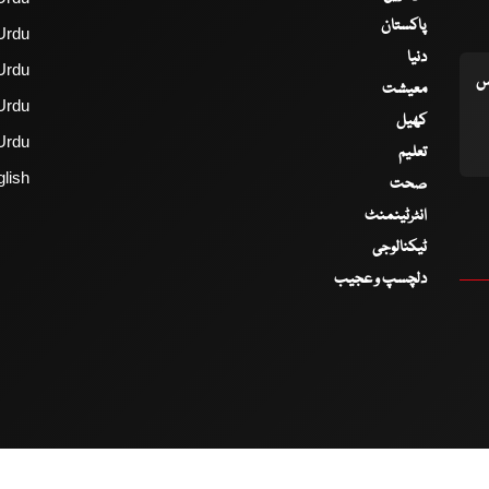
پاکستان
Urdu
دنیا
Urdu
اس
معیشت
Urdu
کھیل
Urdu
تعلیم
lish
صحت
انٹرٹینمنٹ
ٹیکنالوجی
دلچسپ و عجیب
2017 - 2026 © All Copyrights Reserved