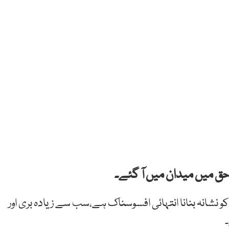
ق میں میدان میں آ گئے۔
و نشانہ بنانا انتہائی افسوسناک ہے،سب سے زیادہ بری اور