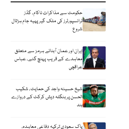
حکومت سے مذاکرات ناکام، گڈز
ٹرانسپورٹرز کی ملک گیر پہیہ جام ہڑتال
شروع
ایران اور عمان آبنائے ہرمز سے متعلق
معاہدے کے قریب پہنچ گئے، عباس
عراقچی
شیخ حسینہ واجد کی حمایت، شکیب
الحسن پر بنگلہ دیش کرکٹ کے دروازے
بند
پاک سعودی ترکیہ دفاعی معاہدہ،