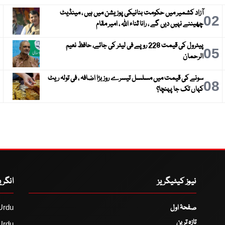
آزاد کشمیر میں حکومت بنانیکی پوزیشن میں ہیں ، مینڈیٹ
3
02
چھیننے نہیں دیں گے ، رانا ثناء اللہ ، امیر مقام
پیٹرول کی قیمت 228 روپے فی لیٹر کی جائے، حافظ نعیم
6
05
الرحمان
سونے کی قیمت میں مسلسل تیسرے روز بڑا اضافہ ، فی تولہ ریٹ
9
08
کہاں تک جا پہنچا؟
نیوز کیٹیگریز
انگر
صفحۂ اول
Urdu
تازہ ترین
Urdu