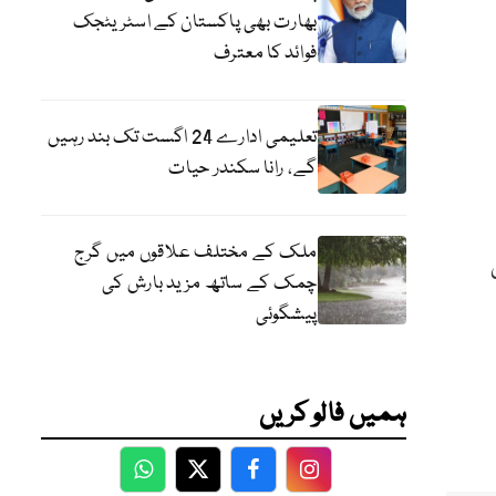
بھارت بھی پاکستان کے اسٹریٹجک
فوائد کا معترف
تعلیمی ادارے 24 اگست تک بند رہیں
گے، رانا سکندر حیات
ملک کے مختلف علاقوں میں گرج
چمک کے ساتھ مزید بارش کی
پیشگوئی
ہمیں فالو کریں
WhatsApp
Twitter
Facebook
Facebook