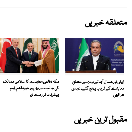
متعلقہ خبریں
مکہ دفاعی معاہدے کا اسلامی ممالک
ایران اور عمان آبنائے ہرمز سے متعلق
کی جانب سے بھرپور خیرمقدم، اہم
معاہدے کے قریب پہنچ گئے، عباس
پیشرفت قرار دے دیا
عراقچی
مقبول ترین خبریں