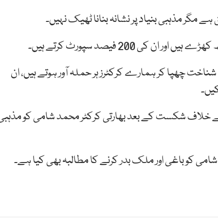
 ہے مگر مذہبی بنیاد پر نشانہ بنانا ٹھیک نہیں۔
کی 200 فیصد سپورٹ کرتے ہیں۔
شناخت چھپا کر ہمارے کرکٹرز ہر حملہ آور ہوتے ہیں، ان
کیں۔
ے خلاف شکست کے بعد بھارتی کرکٹر محمد شامی کو مذہبی
امی کو باغی اور ملک بدر کرنے کا مطالبہ بھی کیا ہے۔