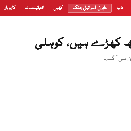
دنیا
ایران-اسرائیل جنگ
کھیل
انٹرٹینمنٹ
کاروبار
ھ کھڑے ہیں، کوہلی
 میں آ گئے۔