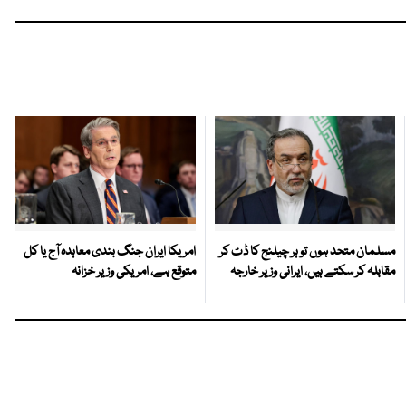
مسلمان متحد ہوں تو ہر چیلنج کا ڈٹ کر
امریکا ایران جنگ بندی معاہدہ آج یا کل
مقابلہ کر سکتے ہیں، ایرانی وزیر خارجہ
متوقع ہے، امریکی وزیر خزانہ