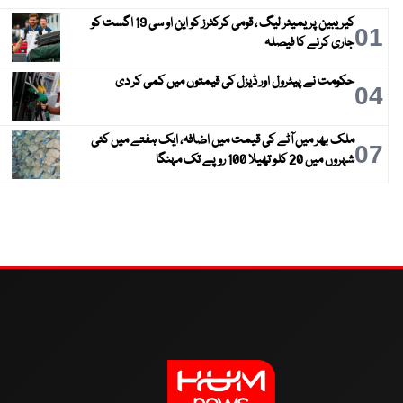
کیریبین پریمیئر لیگ ، قومی کرکٹرز کو این او سی 19 اگست کو
01
جاری کرنے کا فیصلہ
حکومت نے پیٹرول اور ڈیزل کی قیمتوں میں کمی کر دی
04
ملک بھر میں آٹے کی قیمت میں اضافہ، ایک ہفتے میں کئی
07
شہروں میں 20 کلو تھیلا 100 روپے تک مہنگا