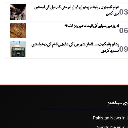
عوام کو جزوی ریلیف، پیٹرول، ڈیزل اور مٹی کے تیل کی قیمتوں
0
میں کمی
4 روز میں سونے کی قیمت میں بڑا اضافہ
0
پشاور ہائیکورٹ نے افغان شہریوں کی عارضی قیام کی درخواستیں
0
مسترد کر دیں
یزی سیکشنز
Pakistan News in 
Sports News in 