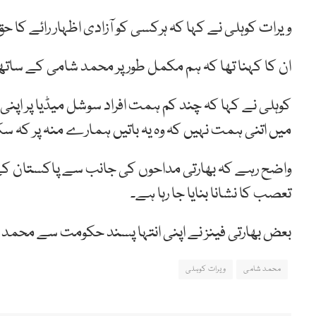
ویرات کوہلی نے کہا کہ ہرکسی کو آزادی اظہار رائے کا حق
ان کا کہنا تھا کہ ہم مکمل طور پر محمد شامی کے ساتھ کھڑے ہیں اور ان 
کوہلی نے کہا کہ چند کم ہمت افراد سوشل میڈیا پر اپنی 
میں اتنی ہمت نہیں کہ وہ یہ باتیں ہمارے منہ پر کہ س
واضح رہے کہ بھارتی مداحوں کی جانب سے پاکستان ک
تعصب کا نشانا بنایا جا رہا ہے۔
بعض بھارتی فینز نے اپنی انتہا پسند حکومت سے محمد ش
محمد شامی
ویرات کوہلی