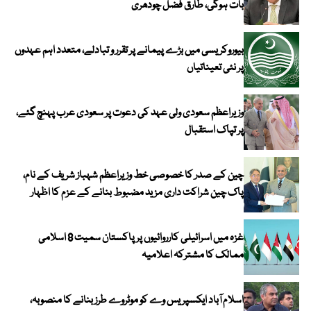
بات ہوگی، طارق فضل چودھری
بیوروکریسی میں بڑے پیمانے پر تقرر و تبادلے، متعدد اہم عہدوں
پر نئی تعیناتیاں
وزیراعظم سعودی ولی عہد کی دعوت پر سعودی عرب پہنچ گئے،
پر تپاک استقبال
چین کے صدر کا خصوصی خط وزیراعظم شہباز شریف کے نام،
پاک چین شراکت داری مزید مضبوط بنانے کے عزم کا اظہار
غزہ میں اسرائیلی کارروائیوں پر پاکستان سمیت 8 اسلامی
ممالک کا مشترکہ اعلامیہ
اسلام آباد ایکسپریس وے کو موٹروے طرز بنانے کا منصوبہ،