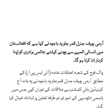
آرمی چیف جنرل قمر جاوید باجوہ نے کہا ہے کہ افغانستان
میں انسانی المیے سے بچنے کیلئے عالمی برادری کو اپنا
کردار ادا کرنا ہو گا۔
پاک فوج کے شعبہ تعلقات عامہ (آئی ایس پی آر) کے
مطابق آرمی چیف جنرل قمرجاوید باجوہ نے یہ بات آج
کینیڈین ہائی کمشنرسے ملاقات کے دوران کہی جس میں
باہمی دلچسپی کے امور اور دو طرفہ تعاون پر تبادلہ خیال کیا
گیا۔