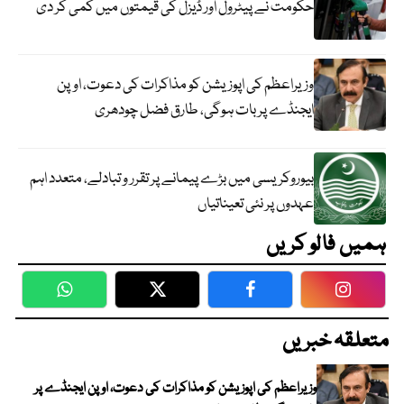
حکومت نے پیٹرول اور ڈیزل کی قیمتوں میں کمی کر دی
وزیراعظم کی اپوزیشن کو مذاکرات کی دعوت، اوپن
ایجنڈے پر بات ہوگی، طارق فضل چودھری
بیوروکریسی میں بڑے پیمانے پر تقرر و تبادلے، متعدد اہم
عہدوں پر نئی تعیناتیاں
ہمیں فالو کریں
WhatsApp
Twitter
Facebook
Faceboo
متعلقہ خبریں
وزیراعظم کی اپوزیشن کو مذاکرات کی دعوت، اوپن ایجنڈے پر