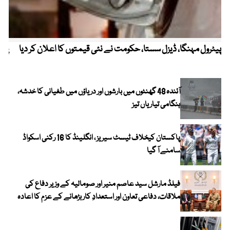
پیٹرول مہنگا، ڈیزل سستا، حکومت نے نئی قیمتوں کا اعلان کر دیا
پنج
آئندہ 48 گھنٹوں میں بارشوں اور دریاؤں میں طغیانی کا خدشہ،
ہنگامی تیاریاں تیز
پاکستان کیخلاف ٹیسٹ سیریز ، انگلینڈ کا 16 رکنی اسکواڈ
سامنے آ گیا
فیلڈ مارشل سید عاصم منیر اور صومالیہ کے وزیر دفاع کی
ملاقات، دفاعی تعاون اور استعدادِ کار بڑھانے کے عزم کا اعادہ