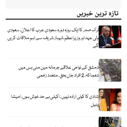
تازہ ترین خبریں
ترک صدر کا ایک روزہ دورہ سعودی عرب کا اعلان، سعودی
ولی عہد اور وزیراعظم شہباز شریف سے اہم ملاقات کریں
گے
دمشق کے نواحی علاقے جرمانہ میں منی بس میں
دھماکہ، 2 افراد جاں بحق، متعدد زخمی
شادی کا کوئی ارادہ نہیں، اکیلی بے حد خوش ہوں، امیشا
پٹیل