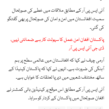
آئی ایس پی آر کے مطابق ملاقات میں خطے کی صورتحال
سمیت افغانستان میں امن و امان کی صورتحال پر بھی گفتگو
کی گئی۔
پاکستان افغان امن عمل کا سہولت کار ہے ضمانتی نہیں،
ڈی جی آئی ایس پی آر
آرمی چیف نے کہا کہ افغانستان میں عالمی سطح پر ہم
آہنگی کی ضرورت ہے۔ انہوں نے کہا کہ پاکستان کینیڈا کے
ساتھ مختلف شعبوں میں دیرپا تعلقات کا خواہاں ہے۔
آئی ایس پی آر کے مطابق اس موقع پر کینیڈین ہائی کمشنر نے
افغان صورتحال میں پاکستان کے کردار کو سراہا۔