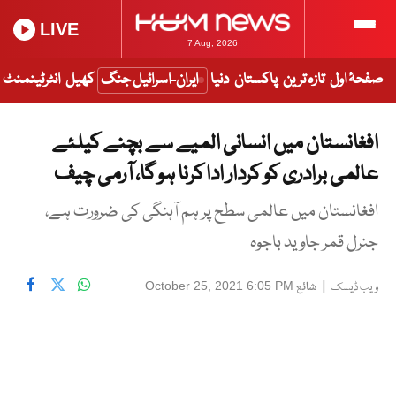
LIVE
7 Aug, 2026
صفحۂ اول
تازہ ترین
پاکستان
دنیا
ایران-اسرائیل جنگ
کھیل
انٹرٹینمنٹ
افغانستان میں انسانی المیے سے بچنے کیلئے
عالمی برادری کو کردار ادا کرنا ہو گا، آرمی چیف
افغانستان میں عالمی سطح پر ہم آہنگی کی ضرورت ہے،
جنرل قمر جاوید باجوہ
|
شائع
October 25, 2021 6:05 PM
ویب ڈیسک