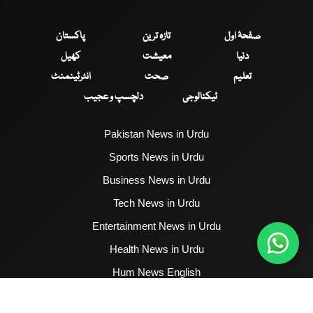
صفحۂ اول
تازہ ترین
پاکستان
دنیا
معیشت
کھیل
تعلیم
صحت
انٹرٹینمنٹ
ٹیکنالوجی
دلچسپ و عجیب
Pakistan News in Urdu
Sports News in Urdu
Business News in Urdu
Tech News in Urdu
Entertainment News in Urdu
Health News in Urdu
Hum News English