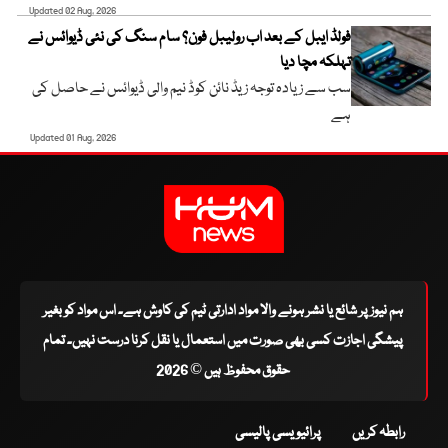
Updated 02 Aug, 2026
فولڈ ایبل کے بعد اب رولیبل فون؟ سام سنگ کی نئی ڈیوائس نے
تہلکہ مچا دیا
سب سے زیادہ توجہ زیڈ نائن کوڈ نیم والی ڈیوائس نے حاصل کی
ہے
Updated 01 Aug, 2026
ہم نیوز پر شائع یا نشر ہونے والا مواد ادارتی ٹیم کی کاوش ہے۔ اس مواد کو بغیر
پیشگی اجازت کسی بھی صورت میں استعمال یا نقل کرنا درست نہیں۔ تمام
حقوق محفوظ ہیں © 2026
رابطہ کریں
پرائیویسی پالیسی