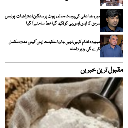
میر رضا علی کی پوسٹ مارٹم رپورٹ پر سنگین اعتراضات، پولیس
سرجن کا ایس ایس پی کو لکھا گیا خط سامنے آ گیا
موجودہ نظام کہیں نہیں جا رہا، حکومت اپنی آئینی مدت مکمل
کرے گی، وزیر داخلہ
مقبول ترین خبریں