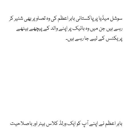
سوشل میڈیا پر پاکستانی بابر اعظم کی وہ تصاویر بھی شئیر کر
رہے ہیں جن میں وہ بائیک پر اپنے والد کے پیچھے بیٹھے
پریکٹس کے لیے جا رہے ہیں۔
بابر اعظم نے اپنے آپ کو ایک ورلڈ کلاس بیٹر اور باصلاحیت