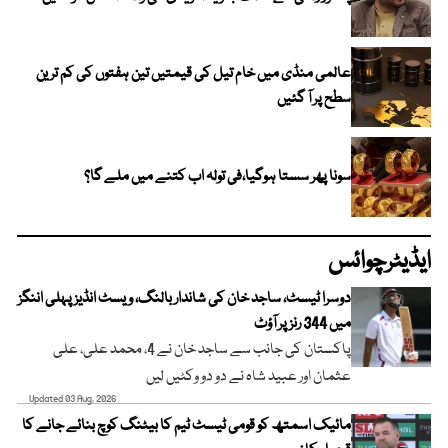
عالمی منڈی میں خام تیل کی قیمتیں تین ہفتوں کی کم ترین
سطح پر آ گئیں
سونا پھر سستا ہوگیا،فی تولہ اب کتنے میں ملے گا؟
ایڈیٹرچوائس
دوسرا ٹیسٹ، ساجد خان کی شاندار بالنگ، ویسٹ انڈیز پہلی اننگز
میں 344 رنز پر آؤٹ
پاکستان کی جانب سے ساجد خان نے 4، محمد علی، علی
عثمان اور عبید شاہ نے دو دو وکٹیں لیں
Updated 03 Aug, 2026
مائیک اسمتھ کو قومی ٹیسٹ ٹیم کا بیٹنگ کوچ بنائے جانے کا