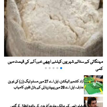
مہنگائی کے ستائے شہریوں کیلئے اچھی خبر، آٹے کی قیمت میں
کمی
آزاد کشمیر الیکشن ، ایل اے 27 میں مسلم لیگ (ن) کی نورین
عارف ، ایل اے 28 میں پیپلز پارٹی کے بازل نقوی کامیاب
پشاور زلمی کے مالک جاوید آفریدی کی والدہ انتقال کر گئیں