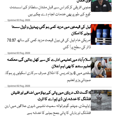
قوی امکان
جنوبی افریقی کرکٹر اس سے قبل ملتان سلطانز کے اسسٹنٹ
کوچ کے طور پر بھی خدمات انجام دے چکے ہیں
Updated 03 Aug, 2026
تیل کی قیمتوں میں مزید کمی ہو گئی، پیٹرول و ڈیزل سستا
ہونے کا امکان
امریکی خام تیل کی فی بیرل قیمت مزید کمی کے ساتھ 78.97
ڈالر کی سطح پر آ گئی
Updated 03 Aug, 2026
اسلام آباد میں تعلیمی ادارے کل سے کھل جائیں گے، محکمہ
تعلیم سندھ کا بھی اہم اعلان
ہفتے میں 6 روز تدریس کا اطلاق صرف سرکاری اسکولوں پر ہوگا،
صوبائی وزیر تعلیم
Updated 02 Aug, 2026
4 اگست تک دریاؤں میں پانی کے بہاؤ میں اضافے اور فلیش
فلڈنگ کا خدشہ، این ڈی ایم اے کا الرٹ
راولپنڈی، جہلم، گوجرانوالہ سمیت نشیبی شہری علاقوں میں اربن
فلڈنگ اور بارش کا پانی جمع ہونے کا خدشہ ہے