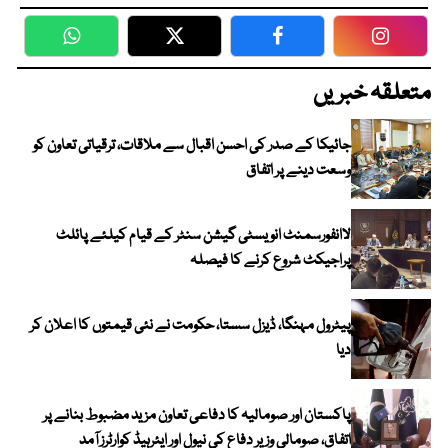
WhatsApp
Twitter
Facebook
Faceboo
متعلقہ خبریں
جائیکا کے صدر کی احسن اقبال سے ملاقات، ترقیاتی تعاون کو
وسعت دینے پر اتفاق
لاانفورسمنٹ انویسٹی گیشن سنٹر کے قیام کیلئے پائلٹ
پراجیکٹ شروع کرنے کا فیصلہ
پیٹرول مہنگا، ڈیزل سستا، حکومت نے نئی قیمتوں کا اعلان کر
دیا
پاکستان اور صومالیہ کا دفاعی تعاون مزید مضبوط بنانے پر
اتفاق، صومالی وزیر دفاع کی نیول اور ایئرہیڈ کوارٹرز آمد