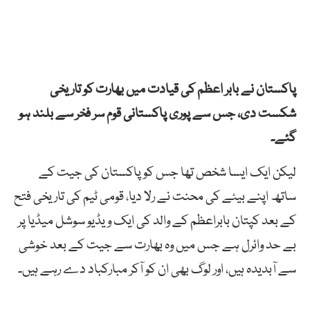
پاکستان نے بابر اعظم کی قیادت میں بھارت کو تاریخی
شکست دی، جس سے پوری پاکستانی قوم سر فخر سے بلند ہو
گئے۔
لیکن ایک ایسا شخص تھا جس کو پاکستان کی جیت کے
ساتھ اپنے بیٹے کی محنت نے رلا دیا، قومی ٹیم کی تاریخی فتح
کے بعد کپتان بابراعظم کے والد کی ایک ویڈیو سوشل میڈیا پر
بے حد وائرل ہے جس میں وہ بھارت سے جیت کے بعد خوشی
سے آبدیدہ ہیں، اور لوگ بھی ان کو آکر مبارکباد دے رہے ہیں۔