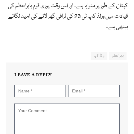
کپتان کے طور پر منوایا ہے۔ اور اس وقت پوری قوم بابراعظم کی
قیادت میں ورلڈ کپ ٹی 20 کی ٹرافی گھر لانے کی امید لگائے
بیٹھی ہے۔
بابر اعظم
ورلڈ کپ
LEAVE A REPLY