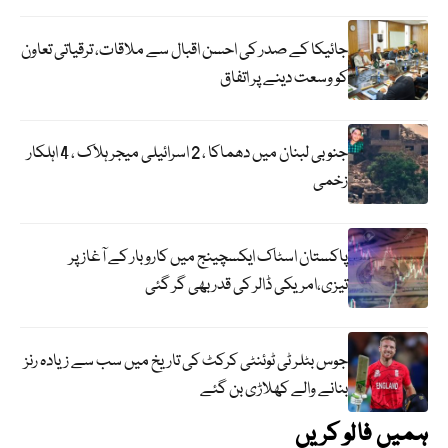
جائیکا کے صدر کی احسن اقبال سے ملاقات، ترقیاتی تعاون
کو وسعت دینے پر اتفاق
جنوبی لبنان میں دھماکا ، 2 اسرائیلی میجر ہلاک ، 4 اہلکار
زخمی
پاکستان اسٹاک ایکسچینج میں کاروبار کے آغاز پر
تیزی،امریکی ڈالر کی قدر بھی گر گئی
جوس بٹلر ٹی ٹوئنٹی کرکٹ کی تاریخ میں سب سے زیادہ رنز
بنانے والے کھلاڑی بن گئے
ہمیں فالو کریں