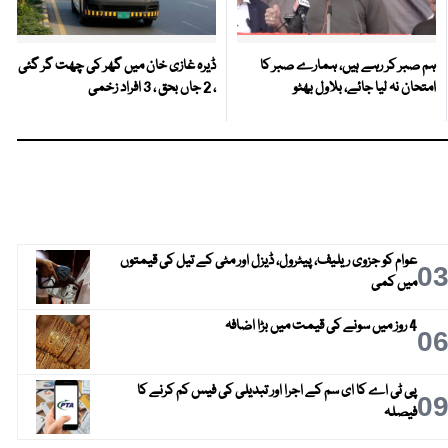
ہم صبر کر رہے ہیں، ہمارے صبر کا
ڈیرہ غازی خان میں گھر کی چھت گر گئی
امتحان نہ لیا جائے، بلاول بھٹو
، 2 جاں بحق ، 3 افراد زخمی
عوام کو جزوی ریلیف، پیٹرول، ڈیزل اور مٹی کے تیل کی قیمتوں
0
میں کمی
4 روز میں سونے کی قیمت میں بڑا اضافہ
0
پی ٹی اے کا ای سم کے اجرا اور تبدیلی کی فیس کم کرنے کا
0
فیصلہ