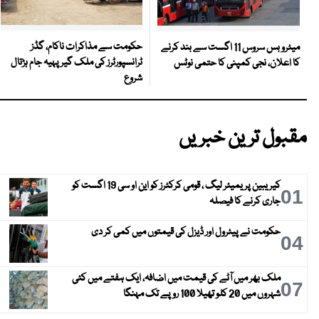
حکومت سے مذاکرات ناکام، گڈز
میٹرو بس سروس 11 اگست سے بند کرنے
ٹرانسپورٹرز کی ملک گیر پہیہ جام ہڑتال
کا اعلان، نجی کمپنی کا حتمی نوٹس
شروع
مقبول ترین خبریں
کیریبین پریمیئر لیگ ، قومی کرکٹرز کو این او سی 19 اگست کو
01
جاری کرنے کا فیصلہ
حکومت نے پیٹرول اور ڈیزل کی قیمتوں میں کمی کر دی
04
ملک بھر میں آٹے کی قیمت میں اضافہ، ایک ہفتے میں کئی
07
شہروں میں 20 کلو تھیلا 100 روپے تک مہنگا