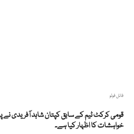
فائل فوٹو
قومی کرکٹ ٹیم کے سابق کپتان شاہد آفریدی نے 
خواہشات کا اظہار کیا ہے۔