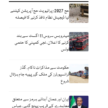
حج 2027: پرائیویٹ حج آپریشن کیلئے
نیا ڈیجیٹل نظام نافذ کرنے کا فیصلہ
میٹرو بس سروس 11 اگست سے بند
کرنے کا اعلان، نجی کمپنی کا حتمی
نوٹس
حکومت سے مذاکرات ناکام، گڈز
ٹرانسپورٹرز کی ملک گیر پہیہ جام ہڑتال
شروع
ایران اور عمان آبنائے ہرمز سے متعلق
معاہدے کے قریب پہنچ گئے، عباس