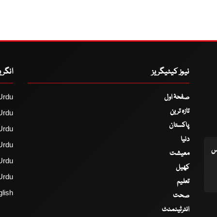
نیوز کیٹیگریز
انگر
صفحۂ اول
Urdu
تازہ ترین
Urdu
پاکستان
Urdu
دنیا
Urdu
اس
معیشت
Urdu
کھیل
Urdu
تعلیم
lish
صحت
انٹرٹینمنٹ