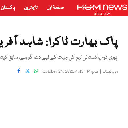
صفحۂ اول
تازہ ترین
پاکستان
8 Aug, 2026
پاک بھارت ٹاکرا: شاہد آفری
پوری قوم پاکستانی ٹیم کی جیت کے لیے دعا گو ہے، سابق کپتا
|
شائع
October 24, 2021 4:43 PM
ویب ڈیسک