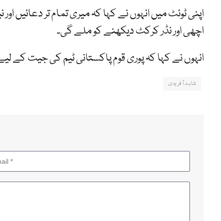
اپنی ٹوئٹ میں انہوں نے کہا کہ میری تمام تر دعائیں ا
اچھی اور نڈر کرکٹ دیکھنے کو ملے گی۔
انہوں نے کہا کہ پوری قوم پاکستانی ٹیم کی جیت کے لیے
شاہد آفریدی