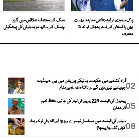
پاک سعودی ترکیہ دفاعی معاہدہ، بھارت
ملک کے مختلف علاقوں میں گرج
بھی پاکستان کے اسٹریٹجک فوائد کا
چمک کے ساتھ مزید بارش کی پیشگوئی
معترف
آزاد کشمیر میں حکومت بنانیکی پوزیشن میں ہیں ، مینڈیٹ
3
02
چھیننے نہیں دیں گے ، رانا ثناء اللہ ، امیر مقام
پیٹرول کی قیمت 228 روپے فی لیٹر کی جائے، حافظ نعیم
6
05
الرحمان
سونے کی قیمت میں مسلسل تیسرے روز بڑا اضافہ ، فی تولہ ریٹ
9
08
کہاں تک جا پہنچا؟