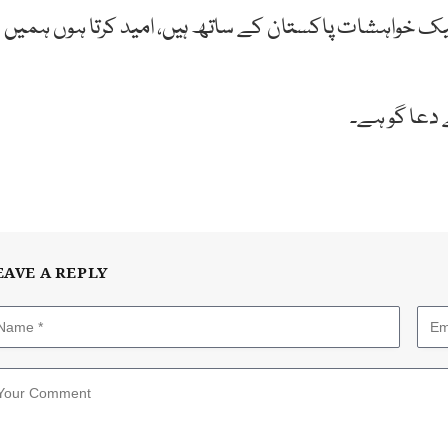
ور نیک خواہشات پاکستان کے ساتھ ہیں، امید کرتا ہوں ہمیں
 دعا گو ہے۔
EAVE A REPLY