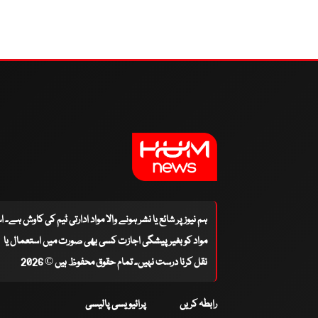
ہم نیوز پر شائع یا نشر ہونے والا مواد ادارتی ٹیم کی کاوش ہے۔ 
مواد کو بغیر پیشگی اجازت کسی بھی صورت میں استعمال یا
نقل کرنا درست نہیں۔ تمام حقوق محفوظ ہیں © 2026
رابطہ کریں
پرائیویسی پالیسی