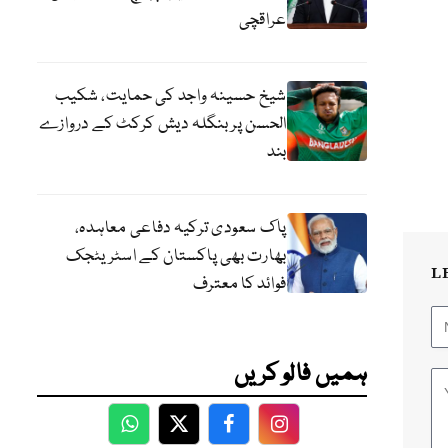
عراقچی
شیخ حسینہ واجد کی حمایت، شکیب
الحسن پر بنگلہ دیش کرکٹ کے دروازے
بند
پاک سعودی ترکیہ دفاعی معاہدہ،
بھارت بھی پاکستان کے اسٹریٹجک
L
فوائد کا معترف
ہمیں فالو کریں
WhatsApp
Twitter
Facebook
Facebook