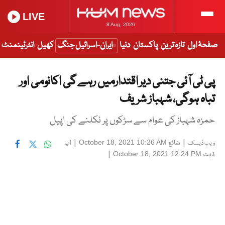
LIVE
8 Aug, 2026
صفحۂ اول
تازہ ترین
پاکستان
دنیا
ایران-اسرائیل جنگ
کھیل
انٹرٹینمنٹ
پی ٹی آئی جتنی دیر اقتدارمیں رہے گی اکانومی اور
تباہ ہوگی، شہباز شریف
حمزہ شہباز کی عوام سے سڑکوں پر نکلنے کی اپیل
|
شائع
|
اپ
October 18, 2021 10:26 AM
ویب ڈیسک
ڈیٹ
|
October 18, 2021 12:24 PM