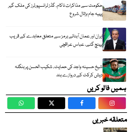
حکومت سے مذاکرات ناکام، گڈز ٹرانسپورٹرز کی ملک گیر
پہیہ جام ہڑتال شروع
ایران اور عمان آبنائے ہرمز سے متعلق معاہدے کے قریب
پہنچ گئے، عباس عراقچی
شیخ حسینہ واجد کی حمایت، شکیب الحسن پر بنگلہ
دیش کرکٹ کے دروازے بند
ہمیں فالو کریں
WhatsApp
Twitter
Facebook
Faceboo
متعلقہ خبریں