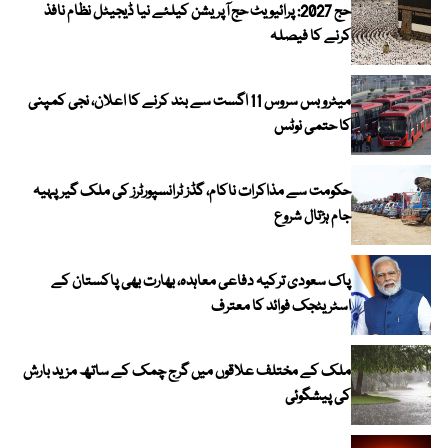
حج 2027: پرائیویٹ حج آپریشن کیلئے نیا ڈیجیٹل نظام نافذ
کرنے کا فیصلہ
میٹرو بس سروس 11 اگست سے بند کرنے کا اعلان، نجی کمپنی
کا حتمی نوٹس
حکومت سے مذاکرات ناکام، گڈز ٹرانسپورٹرز کی ملک گیر پہیہ
جام ہڑتال شروع
پاک سعودی ترکیہ دفاعی معاہدہ، بھارت بھی پاکستان کے
اسٹریٹجک فوائد کا معترف
ملک کے مختلف علاقوں میں گرج چمک کے ساتھ مزید بارش
کی پیشگوئی