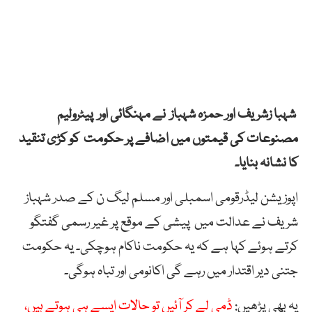
شہبا زشریف اور حمزہ شہباز نے مہنگائی اور پیٹرولیم
مصنوعات کی قیمتوں میں اضافے پر حکومت کو کڑی تنقید
کا نشانہ بنایا۔
اپوزیشن لیڈرقومی اسمبلی اور مسلم لیگ ن کے صدر شہباز
شریف نے عدالت میں پیشی کے موقع پر غیر رسمی گفتگو
کرتے ہوئے کہا ہے کہ یہ حکومت ناکام ہوچکی۔ یہ حکومت
جتنی دیر اقتدار میں رہے گی اکانومی اور تباہ ہوگی۔
یہ بھی پڑھیں:
ڈمی لے کر آئیں تو حالات ایسے ہی ہوتے ہیں،