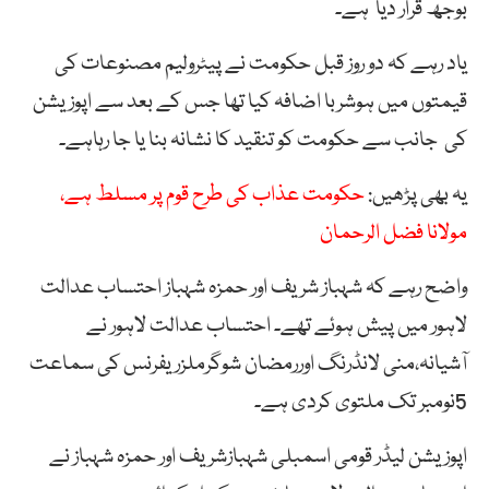
بوجھ قرار دیا ہے۔
یاد رہے کہ دو روز قبل حکومت نے پیٹرولیم مصنوعات کی
قیمتوں میں ہوشربا اضافہ کیا تھا جس کے بعد سے اپوزیشن
کی جانب سے حکومت کو تنقید کا نشانہ بنا یا جا رہاہے۔
یہ بھی پڑھیں:
حکومت عذاب کی طرح قوم پر مسلط ہے،
مولانا فضل الرحمان
واضح رہے کہ شہباز شریف اور حمزہ شہباز احتساب عدالت
لاہور میں پیش ہوئے تھے۔ احتساب عدالت لاہور نے
آشیانہ،منی لانڈرنگ اوررمضان شوگرملزریفرنس کی سماعت
5نومبر تک ملتوی کردی ہے۔
اپوزیشن لیڈر قومی اسمبلی شہبازشریف اور حمزہ شہباز نے