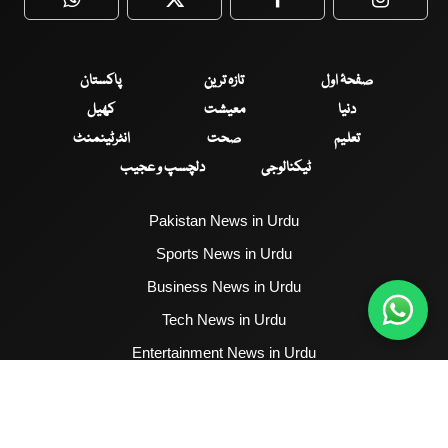
WhatsApp
Twitter
Facebook
Faceboo
صفحۂ اول
تازہ ترین
پاکستان
دنیا
معیشت
کھیل
تعلیم
صحت
انٹرٹینمنٹ
ٹیکنالوجی
دلچسپ و عجیب
Pakistan News in Urdu
Sports News in Urdu
Business News in Urdu
Tech News in Urdu
Entertainment News in Urdu
Health News in Urdu
Hum News English