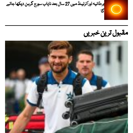
برطانیہ اور آئرلینڈ میں 27 سال بعد نایاب سورج گرہن دیکھا جائے
گا
مقبول ترین خبریں