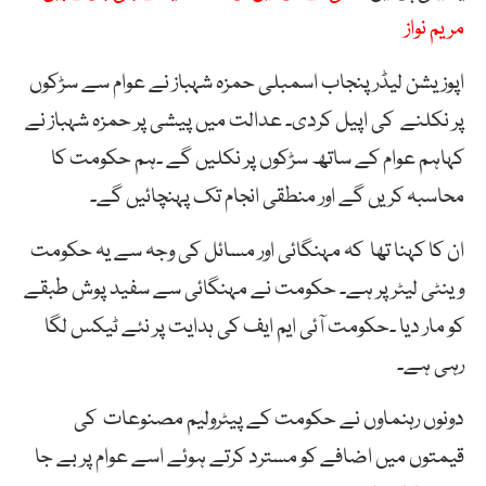
مریم نواز
اپوزیشن لیڈر پنجاب اسمبلی حمزہ شہباز نے عوام سے سڑکوں
پر نکلنے کی اپیل کردی۔ عدالت میں پیشی پر حمزہ شہباز نے
کہاہم عوام کے ساتھ سڑکوں پر نکلیں گے ۔ہم حکومت کا
محاسبہ کریں گے اور منطقی انجام تک پہنچائیں گے۔
ان کا کہنا تھا کہ مہنگائی اور مسائل کی وجہ سے یہ حکومت
وینٹی لیٹر پر ہے۔ حکومت نے مہنگائی سے سفید پوش طبقے
کو مار دیا ۔حکومت آئی ایم ایف کی ہدایت پر نئے ٹیکس لگا
رہی ہے۔
دونوں رہنماوں نے حکومت کے پیٹرولیم مصنوعات کی
قیمتوں میں اضافے کو مسترد کرتے ہوئے اسے عوام پر بے جا