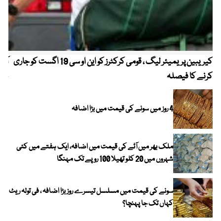
کیریبین پریمیئر لیگ ، قومی کرکٹرز کو این او سی 19 اگست کو جاری
آز
کرنے کا فیصلہ
چھی
4 روز میں سونے کی قیمت میں بڑا اضافہ
ملک بھر میں آٹے کی قیمت میں اضافہ، ایک ہفتے میں کئی
شہروں میں 20 کلو تھیلا 100 روپے تک مہنگا
سونے کی قیمت میں مسلسل تیسرے روز بڑا اضافہ ، فی تولہ ریٹ
کہاں تک جا پہنچا؟