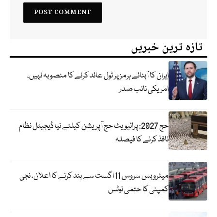
تازہ ترین خبریں
ایران کا آبنائے ہرمز پر ٹول عائد کرنے کا منصوبہ نہیں،
امریکی نائب صدر
حج 2027: پرائیویٹ حج آپریشن کیلئے نیا ڈیجیٹل نظام
نافذ کرنے کا فیصلہ
میٹرو بس سروس 11 اگست سے بند کرنے کا اعلان، نجی
کمپنی کا حتمی نوٹس