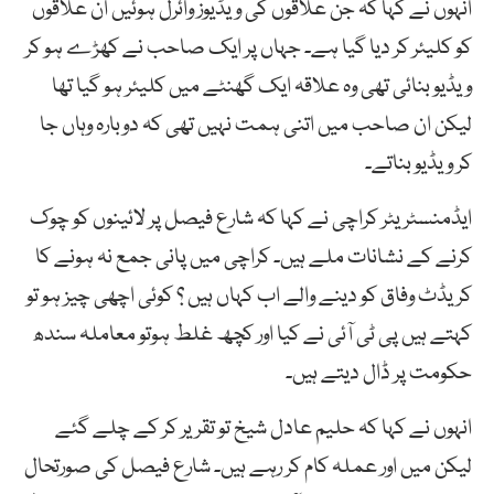
انہوں نے کہا کہ جن علاقوں کی ویڈیوز وائرل ہوئیں ان علاقوں
کو کلیئر کر دیا گیا ہے۔ جہاں پر ایک صاحب نے کھڑے ہو کر
ویڈیو بنائی تھی وہ علاقہ ایک گھنٹے میں کلیئر ہو گیا تھا
لیکن ان صاحب میں اتنی ہمت نہیں تھی کہ دوبارہ وہاں جا
کر ویڈیو بناتے۔
ایڈمنسٹریٹر کراچی نے کہا کہ شارع فیصل پر لائینوں کو چوک
کرنے کے نشانات ملے ہیں۔ کراچی میں پانی جمع نہ ہونے کا
کریڈٹ وفاق کو دینے والے اب کہاں ہیں ؟ کوئی اچھی چیز ہو تو
کہتے ہیں پی ٹی آئی نے کیا اور کچھ غلط ہوتو معاملہ سندھ
حکومت پر ڈال دیتے ہیں۔
انہوں نے کہا کہ حلیم عادل شیخ تو تقریر کر کے چلے گئے
لیکن میں اور عملہ کام کر رہے ہیں۔ شارع فیصل کی صورتحال