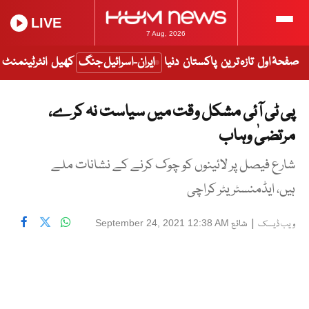
LIVE
7 Aug, 2026
صفحۂ اول
تازہ ترین
پاکستان
دنیا
ایران-اسرائیل جنگ
کھیل
انٹرٹینمنٹ
پی ٹی آئی مشکل وقت میں سیاست نہ کرے،
مرتضیٰ وہاب
شارع فیصل پر لائینوں کو چوک کرنے کے نشانات ملے
ہیں، ایڈمنسٹریٹر کراچی
|
شائع
September 24, 2021 12:38 AM
ویب ڈیسک