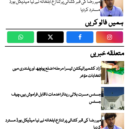
میر رضا کی قبر کشائی پر تنازع،اہلخانہ نے نیا میڈیکل بورڈ
مسترد کردیا
ہمیں فالو کریں
WhatsApp
Twitter
Facebook
Faceboo
متعلقہ خبریں
آزاد کشمیرالیکشن تیسرا مرحلہ؛ضلع پونچھ اور پلندری میں
انتخابات مؤخر
جسٹس مسرت ہلالی ریٹائر؛خدمات ناقابل فراموش ہیں،چیف
جسٹس
میر رضا کی قبر کشائی پر تنازع،اہلخانہ نے نیا میڈیکل بورڈ مسترد
کردیا