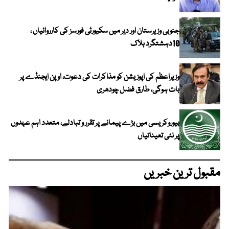
جنوبی وزیرستان اور دیر میں سکیورٹی فورسز کی کارروائیاں ،
10دہشتگرد ہلاک
وزیراعظم کی اپوزیشن کو مذاکرات کی دعوت، اوپن ایجنڈے پر
بات ہوگی، طارق فضل چودھری
بیوروکریسی میں بڑے پیمانے پر تقرر و تبادلے، متعدد اہم عہدوں
پر نئی تعیناتیاں
مقبول ترین خبریں