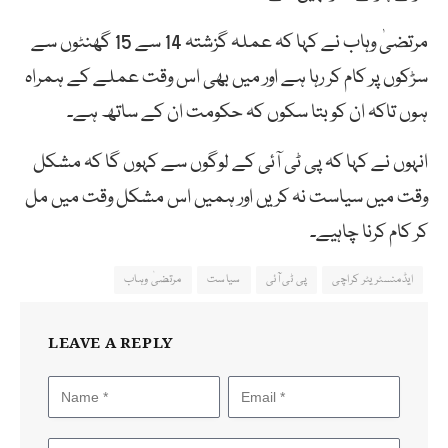
مرتضیٰ وہاب نے کہا کہ عملہ گزشتہ 14 سے 15 گھنٹوں سے
سڑکوں پر کام کر رہا ہے اور میں بھی اس وقت عملے کے ہمراہ
ہوں تاکہ ان کو بتا سکوں کہ حکومت ان کے ساتھ ہے۔
انہوں نے کہا کہ پی ٹی آئی کے لوگوں سے کہوں گا کہ مشکل
وقت میں سیاست نہ کریں اور ہمیں اس مشکل وقت میں مل
کر کام کرنا چاہیے۔
ایڈمنسٹریٹر کراچی
پی ٹی آئی
سیاست
مرتضیٰ وہاب
LEAVE A REPLY