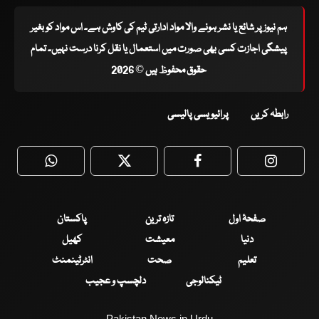
ہم نیوز پر شائع یا نشر ہونے والا مواد ادارتی ٹیم کی کاوش ہے۔ اس مواد کو بغیر
پیشگی اجازت کسی بھی صورت میں استعمال یا نقل کرنا درست نہیں۔ تمام
حقوق محفوظ ہیں © 2026
رابطہ کریں
پرائیویسی پالیسی
WhatsApp
Twitter
Facebook
Faceboo
صفحۂ اول
تازہ ترین
پاکستان
دنیا
معیشت
کھیل
تعلیم
صحت
انٹرٹینمنٹ
ٹیکنالوجی
دلچسپ و عجیب
Pakistan News in Urdu