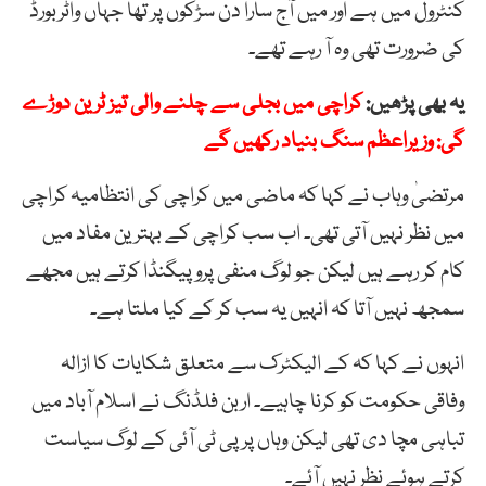
کنٹرول میں ہے اور میں آج سارا دن سڑکوں پر تھا جہاں واٹربورڈ
کی ضرورت تھی وہ آ رہے تھے۔
یہ بھی پڑھیں:
کراچی میں بجلی سے چلنے والی تیز ٹرین دوڑے
گی: وزیراعظم سنگ بنیاد رکھیں گے
مرتضیٰ وہاب نے کہا کہ ماضی میں کراچی کی انتظامیہ کراچی
میں نظر نہیں آتی تھی۔ اب سب کراچی کے بہترین مفاد میں
کام کر رہے ہیں لیکن جو لوگ منفی پروپیگنڈا کرتے ہیں مجھے
سمجھ نہیں آتا کہ انہیں یہ سب کر کے کیا ملتا ہے۔
انہوں نے کہا کہ کے الیکٹرک سے متعلق شکایات کا ازالہ
وفاقی حکومت کو کرنا چاہیے۔ اربن فلڈنگ نے اسلام آباد میں
تباہی مچا دی تھی لیکن وہاں پر پی ٹی آئی کے لوگ سیاست
کرتے ہوئے نظر نہیں آئے۔