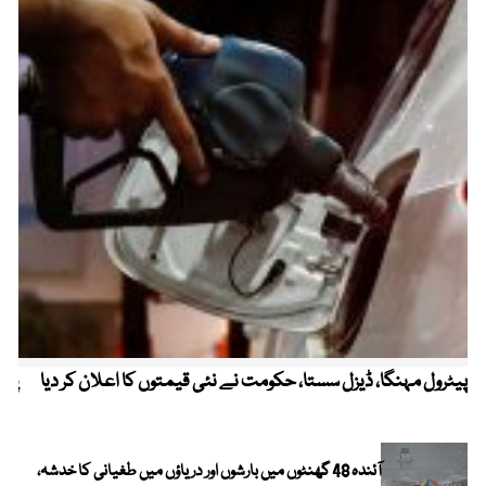
پیٹرول مہنگا، ڈیزل سستا، حکومت نے نئی قیمتوں کا اعلان کر دیا
پنج
آئندہ 48 گھنٹوں میں بارشوں اور دریاؤں میں طغیانی کا خدشہ،