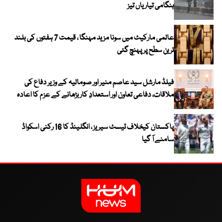
ہنگامی تیاریاں تیز
عالمی مارکیٹ میں سونا مزید مہنگا ، قیمت 7 ہفتوں کی بلند
ترین سطح پر پہنچ گئی
فیلڈ مارشل سید عاصم منیر اور صومالیہ کے وزیر دفاع کی
ملاقات، دفاعی تعاون اور استعدادِ کار بڑھانے کے عزم کا اعادہ
پاکستان کیخلاف ٹیسٹ سیریز ، انگلینڈ کا 16 رکنی اسکواڈ
سامنے آ گیا