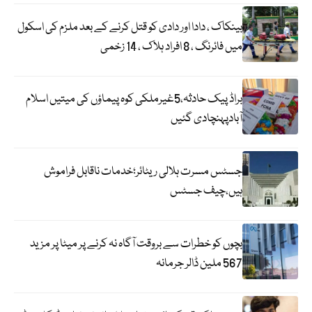
بینکاک ، دادا اور دادی کو قتل کرنے کے بعد ملزم کی اسکول
میں فائرنگ ، 8 افراد ہلاک ، 14 زخمی
براڈ پیک حادثہ،5غیرملکی کوہ پیماؤں کی میتیں اسلام
آبادپہنچادی گئیں
جسٹس مسرت ہلالی ریٹائر؛خدمات ناقابل فراموش
ہیں،چیف جسٹس
بچوں کو خطرات سے بروقت آگاہ نہ کرنے پر میٹا پر مزید
567 ملین ڈالر جرمانہ