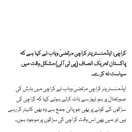
کراچی: ایڈمنسٹریٹر کراچی مرتضیٰ وہاب نے کہا ہے کہ
پاکستان تحریک انصاف (پی ٹی آئی) مشکل وقت میں
سیاست نہ کرے۔
ایڈمنسٹریٹر کراچی مرتضیٰ وہاب نے کراچی میں بارش کی
صورتحال پر ہم نیوز سے بات کرتے ہوئے کہا کہ کراچی کی
سڑکوں کے کونے پر بھی جو پانی جمع ہے وہ بھی کلیئر کر رہے
ہیں اور میں بھی اس وقت کراچی کی سڑکوں پر موجود ہوں۔