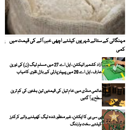
مہنگائی کے ستائے شہریوں کیلئے اچھی خبر، آٹے کی قیمت میں
پیٹ
کمی
آزاد کشمیر الیکشن ، ایل اے 27 میں مسلم لیگ (ن) کی نورین
عارف ، ایل اے 28 میں پیپلز پارٹی کے بازل نقوی کامیاب
عالمی منڈی میں خام تیل کی قیمتیں تین ہفتوں کی کم ترین
سطح پر آ گئیں
پی سی بی کا ایکشن، غیر منظور شدہ لیگ کھیلنے والے کرکٹرز
کیلئے سخت وارننگ