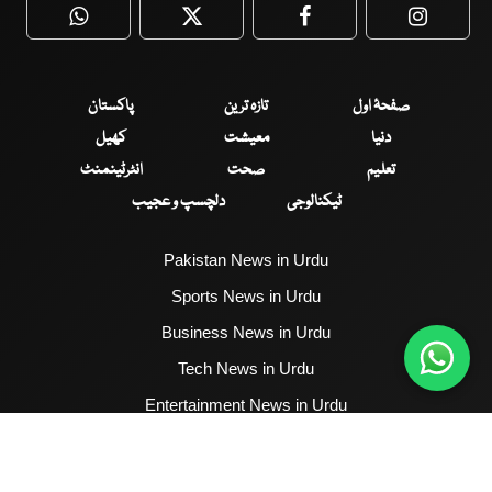
WhatsApp
Twitter
Facebook
Faceboo
صفحۂ اول
تازہ ترین
پاکستان
دنیا
معیشت
کھیل
تعلیم
صحت
انٹرٹینمنٹ
ٹیکنالوجی
دلچسپ و عجیب
Pakistan News in Urdu
Sports News in Urdu
Business News in Urdu
Tech News in Urdu
Entertainment News in Urdu
Health News in Urdu
Hum News English