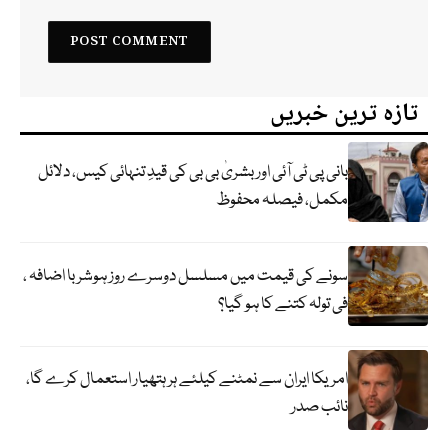
تازہ ترین خبریں
بانی پی ٹی آئی اور بشریٰ بی بی کی قیدِ تنہائی کیس، دلائل
مکمل، فیصلہ محفوظ
سونے کی قیمت میں مسلسل دوسرے روز ہوشربا اضافہ ،
فی تولہ کتنے کا ہو گیا؟
امریکا ایران سے نمٹنے کیلئے ہر ہتھیار استعمال کرے گا،
نائب صدر