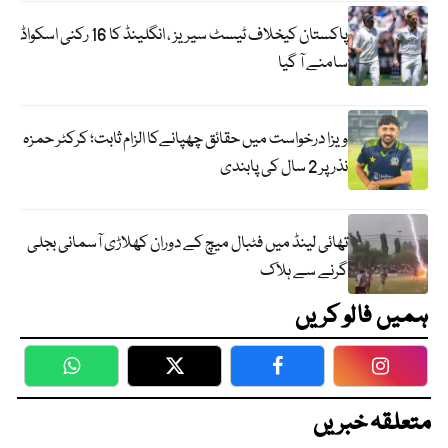
پاکستان کیخلاف ٹیسٹ سیریز ، انگلینڈ کا 16 رکنی اسکواڈ
سامنے آ گیا
ویزا درخواست میں حقائق چھپانےکا الزام ثابت؛ کرکٹر حمزہ
نذر پر 2 سال کی پابندی
تھائی لینڈ میں فٹبال میچ کے دوران کھلاڑی آسمانی بجلی
گرنے سے ہلاک
ہمیں فالو کریں
WhatsApp
Twitter
Facebook
Faceboo
متعلقہ خبریں