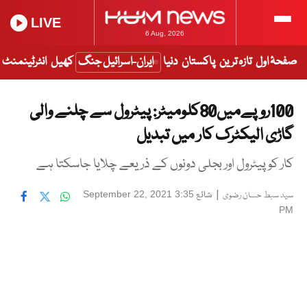
LIVE
6 Aug, 2026
صفحۂ اول
تازہ ترین
پاکستان
دنیا
ایران-اسرائیل جنگ
کھیل
انٹرٹینمنٹ
100روپےمیں80کلومیٹر: پیٹرول سے چلنے والی
گاڑی الیکٹرک کار میں تبدیل
کار کو پیٹرول اور بجلی دونوں کے ذریعے چلایا جاسکتا ہے
|
شائع
September 22, 2021 3:35
سید سبط حسان رضوی
PM