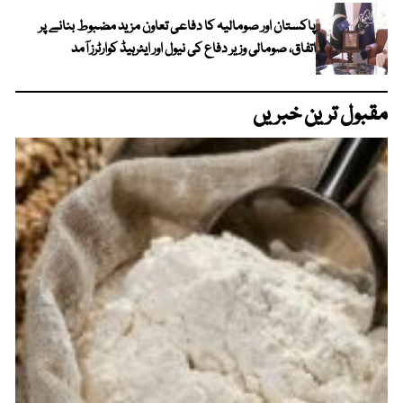
پاکستان اور صومالیہ کا دفاعی تعاون مزید مضبوط بنانے پر
اتفاق، صومالی وزیر دفاع کی نیول اور ایئرہیڈ کوارٹرز آمد
مقبول ترین خبریں