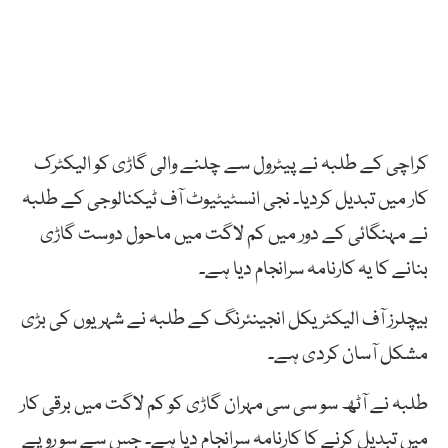
کراچی کے طلبہ نے پیٹرول سے چلنے والی گاڑی کو الیکٹرک
کار میں تبدیل کردیا۔ نجی انسٹیٹیوٹ آف ٹیکنالوجی کے طلبہ
نے مہنگائی کے دور میں کم لاگت میں ماحول دوست گاڑی
بنانے کا یہ کارنامہ سرانجام دیا ہے۔
بیچلرز آف الیکٹریکل انجینئرنگ کے طلبہ نے شہریوں کی بڑی
مشکل آسان کردی ہے۔
طلبہ نے آٹھ سو سی سی مہران گاڑی کو کم لاگت میں برقی کار
میں تبدیل کرنے کا کارنامہ سرانجام دیا ہے۔ جس سے سو روپے