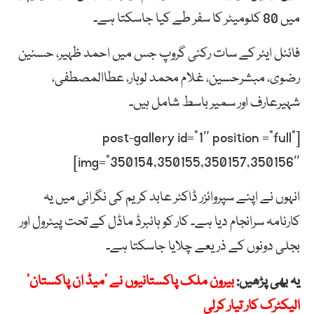
میں 80 کلومیٹر کا سفر طے کیا جاسکتا ہے۔
فائنل ایئر کے سات رکنی گروپ جس میں احمد ظہیر، حسنین
رضوی، مبشرحسین، غلام محمد لوہار، عطاالمصطفی،
شہیرعارف اور سمیر باسط شامل ہیں۔
[post-gallery id=”1″ position =”full”
img=”350154,350155,350157,350156″]
انہوں نے اپنے سپروائزر ڈاکٹر عابد کریم کی نگرانی میں یہ
کارنامہ سرانجام دیا ہے۔ کار کو ہائبرڈ ماڈل کے تحت پیٹرول اور
بجلی دونوں کے ذریعے چلایا جاسکتا ہے۔
یہ بھی پڑھیں:
بیرون ملک پاکستانیوں نے ’میڈ ان پاکستان’
الیکٹرک کار تیار کرلی