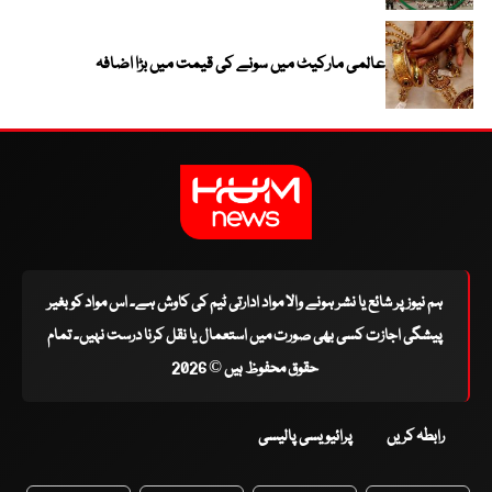
عالمی مارکیٹ میں سونے کی قیمت میں بڑا اضافہ
ہم نیوز پر شائع یا نشر ہونے والا مواد ادارتی ٹیم کی کاوش ہے۔ اس مواد کو بغیر
پیشگی اجازت کسی بھی صورت میں استعمال یا نقل کرنا درست نہیں۔ تمام
حقوق محفوظ ہیں © 2026
رابطہ کریں
پرائیویسی پالیسی