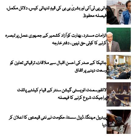
بانی پی ٹی آئی اور بشریٰ بی بی کی قیدِ تنہائی کیس، دلائل مکمل،
فیصلہ محفوظ
الزامات مسترد ، بھارت کو آزاد کشمیر کے جمہوری عمل پر تبصرہ
کرنے کا کوئی حق نہیں ، دفتر خارجہ
جائیکا کے صدر کی احسن اقبال سے ملاقات، ترقیاتی تعاون کو
وسعت دینے پر اتفاق
لاانفورسمنٹ انویسٹی گیشن سنٹر کے قیام کیلئے پائلٹ
پراجیکٹ شروع کرنے کا فیصلہ
پیٹرول مہنگا، ڈیزل سستا، حکومت نے نئی قیمتوں کا اعلان کر
دیا