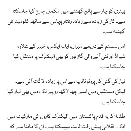
بیٹری کو چار سے پانچ گھنٹے میں مکمل چارج کیا جاسکتا
ہے۔ کار کی زیادہ سے زیادہ رفتار پچاس سے ساٹھ کلومیٹر فی
گھنٹہ ہے۔
اس سسٹم کے ذریعے مہران، ایف ایکس، خیبر کے علاوہ
شیراڈ اور نئی آنے والی گاڑیوں کو بھی الیکٹرک پر منتقل کیا
جاسکتا ہے۔
تیار کی گئی کار پروٹو ٹائپ ہے اس پر زیادہ لاگت آئی ہے۔
لیکن مستقبل میں اسے چھ لاکھ روپے تک میں بھی تیار کیا
جاسکتا ہے۔
طلباءکا یہ قدم پاکستان میں الیکٹرک کاروں کی مارکیٹ میں
ایک انقلابی پیش رفت ثابت ہوسکتا ہے۔ ان کا ماننا ہے کہ