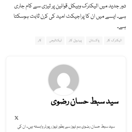
دور جدید میں الیکٹرک وہیکل قوانین پر تیزی سے کام جاری
ہے۔ ایسے میں ان کا پراجیکٹ امید کی کرن ثابت ہوسکتا
ہے۔
الیکٹرک کار
پاکستان
پیٹرول کار
ٹیکنالوجی
کار
سید سبط حسان رضوی
X
(Twitter)
سید سبط حسان رضوی ہم نیوز سے بطور نیوز رپورٹر وابستہ ہیں۔ ان کی