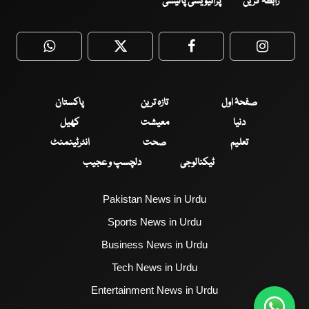
رابطہ کریں
پرائیویسی پالیسی
WhatsApp
Twitter
Facebook
Faceboo
صفحۂ اول
تازہ ترین
پاکستان
دنیا
معیشت
کھیل
تعلیم
صحت
انٹرٹینمنٹ
ٹیکنالوجی
دلچسپ و عجیب
Pakistan News in Urdu
Sports News in Urdu
Business News in Urdu
Tech News in Urdu
Entertainment News in Urdu