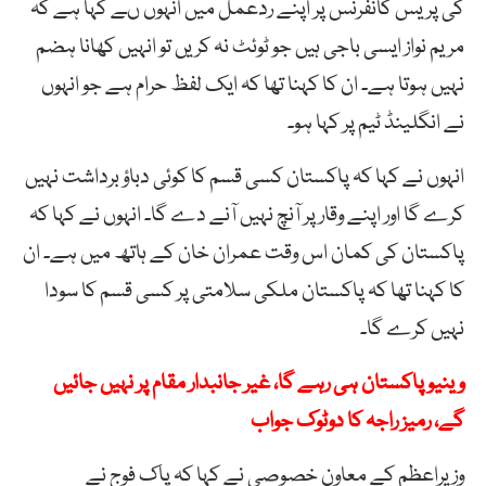
کی پریس کانفرنس پر اپنے ردعمل میں انہوں ںے کہا ہے کہ
مریم نواز ایسی باجی ہیں جو ٹوئٹ نہ کریں تو انہیں کھانا ہضم
نہیں ہوتا ہے۔ ان کا کہنا تھا کہ ایک لفظ حرام ہے جو انہوں
نے انگلینڈ ٹیم پر کہا ہو۔
انہوں نے کہا کہ پاکستان کسی قسم کا کوئی دباؤ برداشت نہیں
کرے گا اور اپنے وقار پر آنچ نہیں آنے دے گا۔ انہوں نے کہا کہ
پاکستان کی کمان اس وقت عمران خان کے ہاتھ میں ہے۔ ان
کا کہنا تھا کہ پاکستان ملکی سلامتی پر کسی قسم کا سودا
نہیں کرے گا۔
وینیو پاکستان ہی رہے گا، غیر جانبدار مقام پر نہیں جائیں
گے، رمیز راجہ کا دوٹوک جواب
وزیراعظم کے معاون خصوصی نے کہا کہ پاک فوج نے