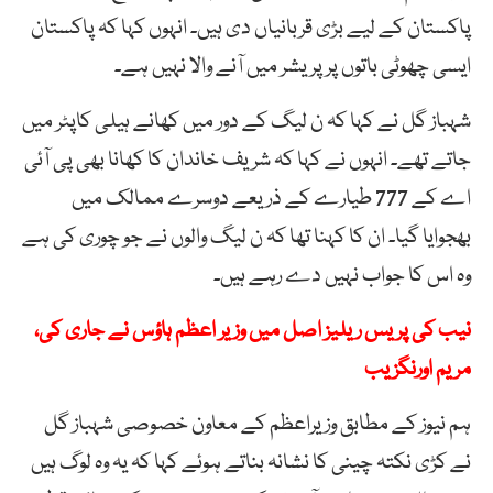
پاکستان کے لیے بڑی قربانیاں دی ہیں۔ انہوں کہا کہ پاکستان
ایسی چھوٹی باتوں پر پریشر میں آنے والا نہیں ہے۔
شہباز گل نے کہا کہ ن لیگ کے دور میں کھانے ہیلی کاپٹر میں
جاتے تھے۔ انہوں نے کہا کہ شریف خاندان کا کھانا بھی پی آئی
اے کے 777 طیارے کے ذریعے دوسرے ممالک میں
بھجوایا گیا۔ ان کا کہنا تھا کہ ن لیگ والوں نے جو چوری کی ہے
وہ اس کا جواب نہیں دے رہے ہیں۔
نیب کی پریس ریلیز اصل میں وزیر اعظم ہاؤس نے جاری کی،
مریم اورنگزیب
ہم نیوز کے مطابق وزیراعظم کے معاون خصوصی شہباز گل
نے کڑی نکتہ چینی کا نشانہ بناتے ہوئے کہا کہ یہ وہ لوگ ہیں