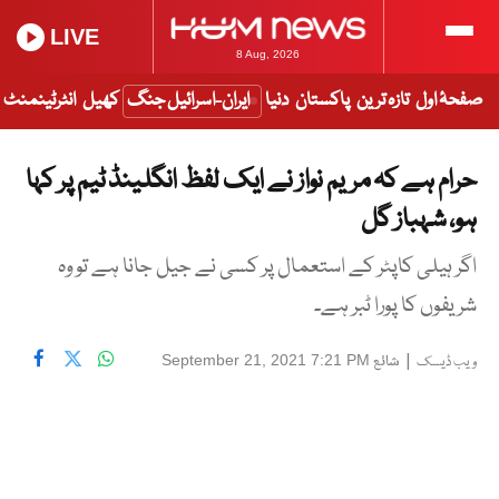
LIVE
8 Aug, 2026
صفحۂ اول
تازہ ترین
پاکستان
دنیا
ایران-اسرائیل جنگ
کھیل
انٹرٹینمنٹ
حرام ہے کہ مریم نواز نے ایک لفظ انگلینڈ ٹیم پر کہا
ہو، شہباز گل
اگر ہیلی کاپٹر کے استعمال پر کسی نے جیل جانا ہے تو وہ
شریفوں کا پورا ٹبر ہے۔
|
شائع
September 21, 2021 7:21 PM
ویب ڈیسک