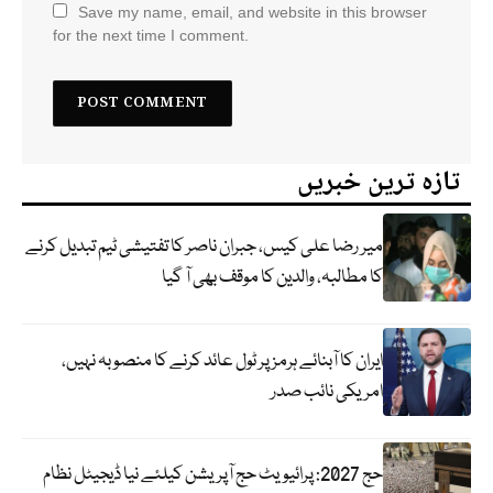
Save my name, email, and website in this browser
for the next time I comment.
تازہ ترین خبریں
میر رضا علی کیس، جبران ناصر کا تفتیشی ٹیم تبدیل کرنے
کا مطالبہ، والدین کا موقف بھی آ گیا
ایران کا آبنائے ہرمز پر ٹول عائد کرنے کا منصوبہ نہیں،
امریکی نائب صدر
حج 2027: پرائیویٹ حج آپریشن کیلئے نیا ڈیجیٹل نظام