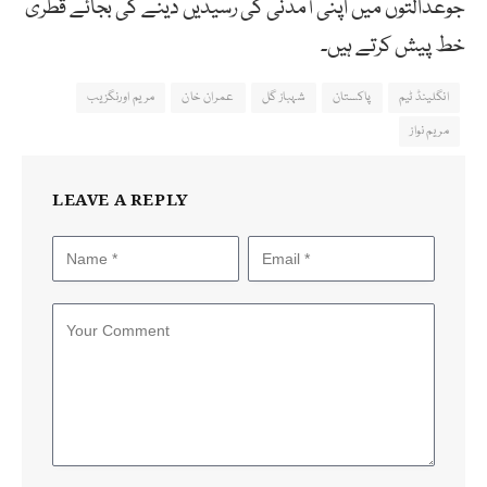
جوعدالتوں میں اپنی آمدنی کی رسیدیں دینے کی بجائے قطری
خط پیش کرتے ہیں۔
انگلینڈ ٹیم
پاکستان
شہباز گل
عمران خان
مریم اورنگزیب
مریم نواز
LEAVE A REPLY