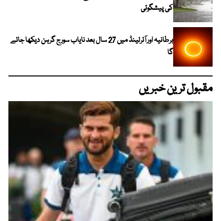
کی پیشگوئی
برطانیہ اور آئرلینڈ میں 27 سال بعد نایاب سورج گرہن دیکھا جائے
گا
مقبول ترین خبریں