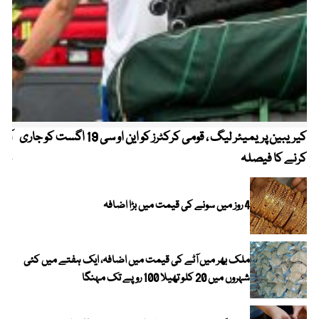
کیریبین پریمیئر لیگ ، قومی کرکٹرز کو این او سی 19 اگست کو جاری
آز
کرنے کا فیصلہ
چھی
4 روز میں سونے کی قیمت میں بڑا اضافہ
ملک بھر میں آٹے کی قیمت میں اضافہ، ایک ہفتے میں کئی
شہروں میں 20 کلو تھیلا 100 روپے تک مہنگا