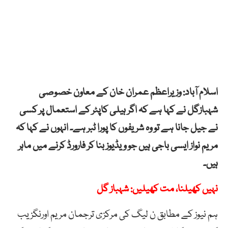
اسلام آباد: وزیراعظم عمران خان کے معاون خصوصی
شہبازگل نے کہا ہے کہ اگر ہیلی کاپٹر کے استعمال پر کسی
نے جیل جانا ہے تو وہ شریفوں کا پورا ٹبر ہے۔ انہوں نے کہا کہ
مریم نواز ایسی باجی ہیں جو ویڈیوز بنا کر فارورڈ کرنے میں ماہر
ہیں۔
نہیں کھیلنا، مت کھیلیں: شہباز گل
ہم نیوز کے مطابق ن لیگ کی مرکزی ترجمان مریم اورنگزیب