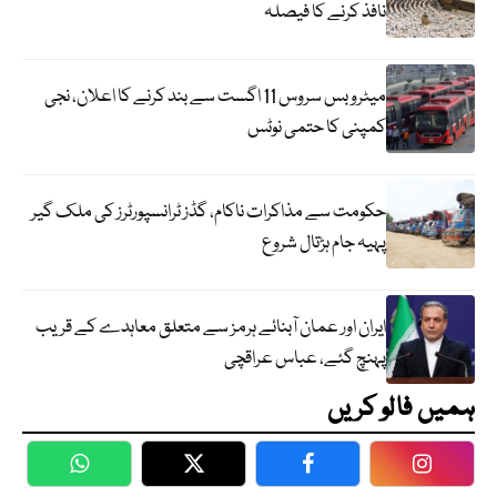
نافذ کرنے کا فیصلہ
میٹرو بس سروس 11 اگست سے بند کرنے کا اعلان، نجی
کمپنی کا حتمی نوٹس
حکومت سے مذاکرات ناکام، گڈز ٹرانسپورٹرز کی ملک گیر
پہیہ جام ہڑتال شروع
ایران اور عمان آبنائے ہرمز سے متعلق معاہدے کے قریب
پہنچ گئے، عباس عراقچی
ہمیں فالو کریں
WhatsApp
Twitter
Facebook
Faceboo