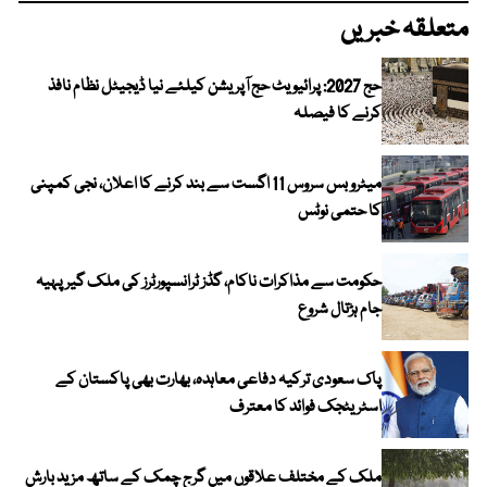
متعلقہ خبریں
حج 2027: پرائیویٹ حج آپریشن کیلئے نیا ڈیجیٹل نظام نافذ
کرنے کا فیصلہ
میٹرو بس سروس 11 اگست سے بند کرنے کا اعلان، نجی کمپنی
کا حتمی نوٹس
حکومت سے مذاکرات ناکام، گڈز ٹرانسپورٹرز کی ملک گیر پہیہ
جام ہڑتال شروع
پاک سعودی ترکیہ دفاعی معاہدہ، بھارت بھی پاکستان کے
اسٹریٹجک فوائد کا معترف
ملک کے مختلف علاقوں میں گرج چمک کے ساتھ مزید بارش