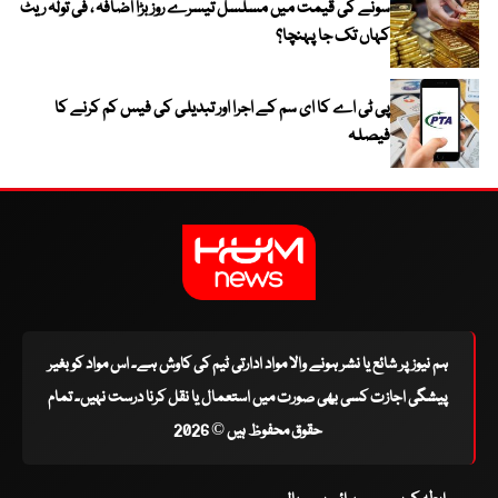
سونے کی قیمت میں مسلسل تیسرے روز بڑا اضافہ ، فی تولہ ریٹ
کہاں تک جا پہنچا؟
پی ٹی اے کا ای سم کے اجرا اور تبدیلی کی فیس کم کرنے کا
فیصلہ
ہم نیوز پر شائع یا نشر ہونے والا مواد ادارتی ٹیم کی کاوش ہے۔ اس مواد کو بغیر
پیشگی اجازت کسی بھی صورت میں استعمال یا نقل کرنا درست نہیں۔ تمام
حقوق محفوظ ہیں © 2026