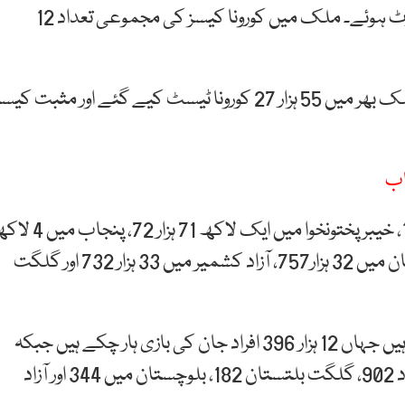
کے دوران ملک بھر میں مزید 2ہزار580 کورونا کیسز رپورٹ ہوئے۔ ملک میں کورونا کیسز کی مجموعی تعداد 12
این سی او سی کے مطابق گزشتہ چوبیس گھنٹوں میں ملک بھر میں 55 ہزار 27 کورونا ٹیسٹ کیے گئے اور مثبت کی
اب
سندھ میں کورونا کے کیسز کی تعداد 4 لاکھ 50 ہزار 126، خیبر پختونخوا میں ایک لاکھ 71 ہزار
21 ہزار800، اسلام آباد میں ایک لاکھ 4 ہزار114، بلوچستان میں 32 ہزار757، آزاد کشمیر میں 33 ہزار 732 اور گلگت
کورونا کے سبب سب سے زیادہ اموات پنجاب میں ہوئی ہیں جہاں 12 ہزار 396 افراد جان کی بازی ہار چکے ہیں جبکہ
سندھ میں 7 ہزار258، خیبرپختونخوا 5 ہزار 395، اسلام آباد 902، گلگت بلتستان 182، بلوچستان میں 344 اور آزاد