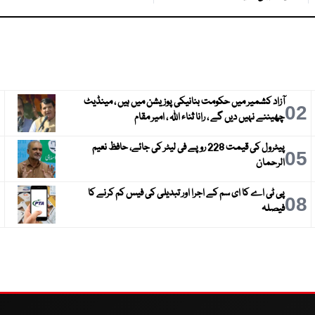
آزاد کشمیر میں حکومت بنانیکی پوزیشن میں ہیں ، مینڈیٹ
3
02
چھیننے نہیں دیں گے ، رانا ثناء اللہ ، امیر مقام
پیٹرول کی قیمت 228 روپے فی لیٹر کی جائے، حافظ نعیم
6
05
الرحمان
پی ٹی اے کا ای سم کے اجرا اور تبدیلی کی فیس کم کرنے کا
9
08
فیصلہ