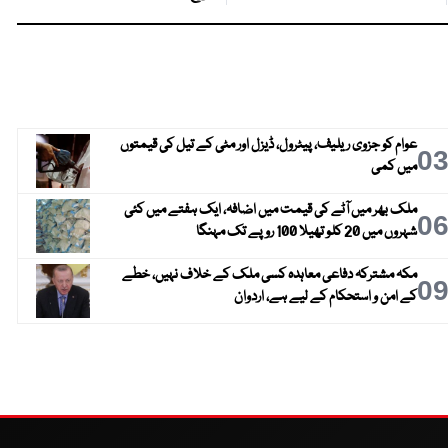
عوام کو جزوی ریلیف، پیٹرول، ڈیزل اور مٹی کے تیل کی قیمتوں
0
میں کمی
ملک بھر میں آٹے کی قیمت میں اضافہ، ایک ہفتے میں کئی
0
شہروں میں 20 کلو تھیلا 100 روپے تک مہنگا
مکہ مشترکہ دفاعی معاہدہ کسی ملک کے خلاف نہیں، خطے
0
کے امن و استحکام کے لیے ہے، اردوان