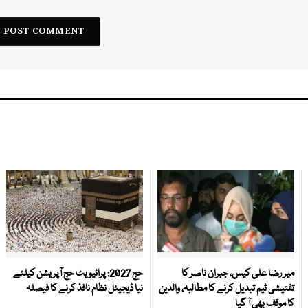
میر رضا علی کیس، جبران ناصر کا
حج 2027: پرائیویٹ حج آپریشن کیلئے
تفتیشی ٹیم تبدیل کرنے کا مطالبہ، والدین
نیا ڈیجیٹل نظام نافذ کرنے کا فیصلہ
کا موقف بھی آ گیا