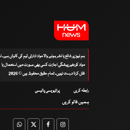
ہم نیوز پر شائع یا نشر ہونے والا مواد ادارتی ٹیم کی کاوش ہے۔ 
مواد کو بغیر پیشگی اجازت کسی بھی صورت میں استعمال یا
نقل کرنا درست نہیں۔ تمام حقوق محفوظ ہیں © 2026
رابطہ کریں
پرائیویسی پالیسی
ہمیں فالو کریں
WhatsApp
Twitter
Facebook
Facebook