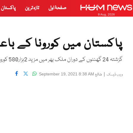
صفحۂ اول
تازہ ترین
پاکستان
9 Aug, 2026
پاکستان میں کورونا کے باعث مزید 71ا
گزشتہ 24 گھنٹوں کے دوران ملک بھر میں مزید 2ہزار580 کورونا کیسز رپورٹ
|
شائع
September 19, 2021 8:38 AM
ویب ڈیسک