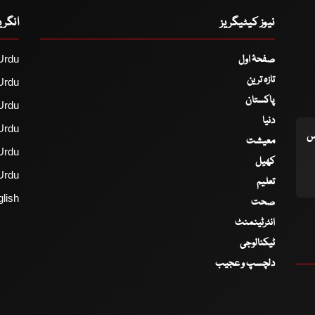
نیوز کیٹیگریز
انگر
صفحۂ اول
Urdu
تازہ ترین
Urdu
پاکستان
Urdu
دنیا
Urdu
اس
معیشت
Urdu
کھیل
Urdu
تعلیم
lish
صحت
انٹرٹینمنٹ
ٹیکنالوجی
دلچسپ و عجیب