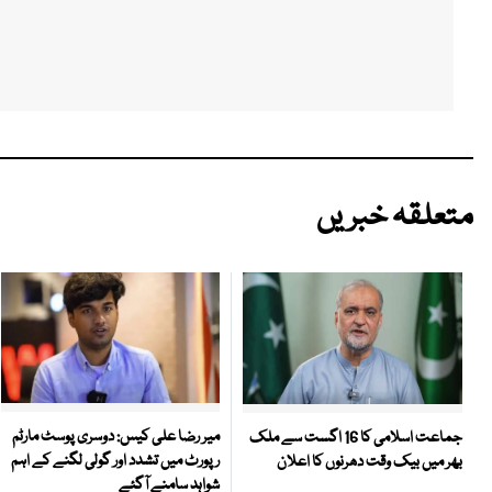
متعلقہ خبریں
میر رضا علی کیس: دوسری پوسٹ مارٹم
جماعت اسلامی کا 16 اگست سے ملک
رپورٹ میں تشدد اور گولی لگنے کے اہم
بھر میں بیک وقت دھرنوں کا اعلان
شواہد سامنے آگئے