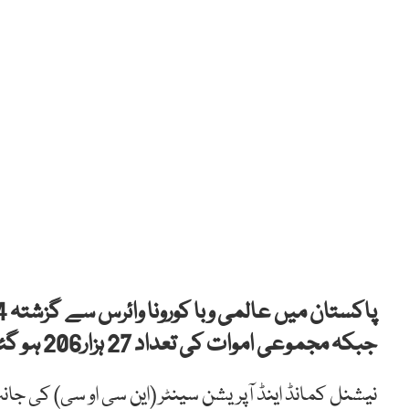
جبکہ مجموعی اموات کی تعداد 27 ہزار206 ہو گئی۔