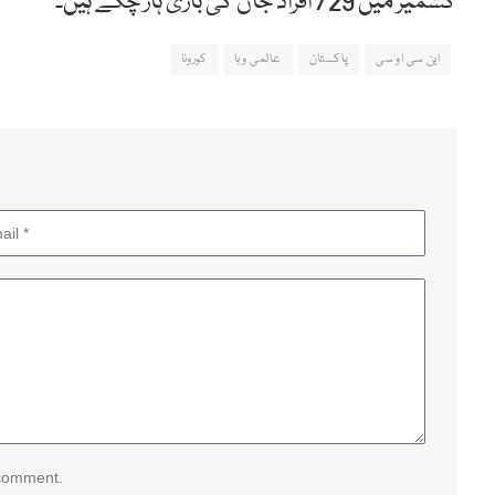
کشمیر میں 729 افراد جان کی بازی ہار چکے ہیں۔
این سی او سی
پاکستان
عالمی وبا
کورونا
 comment.