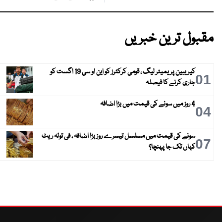
مقبول ترین خبریں
کیریبین پریمیئر لیگ ، قومی کرکٹرز کو این او سی 19 اگست کو
01
جاری کرنے کا فیصلہ
4 روز میں سونے کی قیمت میں بڑا اضافہ
04
سونے کی قیمت میں مسلسل تیسرے روز بڑا اضافہ ، فی تولہ ریٹ
07
کہاں تک جا پہنچا؟