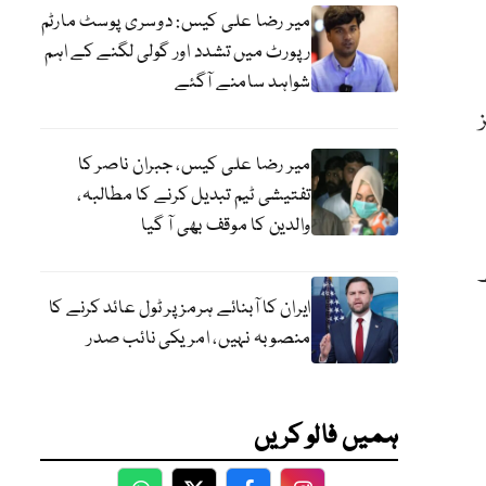
میر رضا علی کیس: دوسری پوسٹ مارٹم
رپورٹ میں تشدد اور گولی لگنے کے اہم
شواہد سامنے آگئے
سز
میر رضا علی کیس، جبران ناصر کا
تفتیشی ٹیم تبدیل کرنے کا مطالبہ،
والدین کا موقف بھی آ گیا
 72، پنجاب میں 4 لاکھ
ایران کا آبنائے ہرمز پر ٹول عائد کرنے کا
منصوبہ نہیں، امریکی نائب صدر
ہمیں فالو کریں