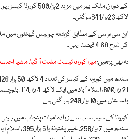
لاکھ23ہزار841ہوگئی۔
کی شرح 4.68 فیصد رہی۔
یہ بھی پڑھیں:
میرا کورونا ٹیسٹ مثبت آ گیا، مشیر احتس
بلتستان میں 10 ہزار 240 ہو گئی ہے۔