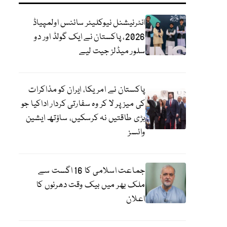
انٹرنیشنل نیوکلیئر سائنس اولمپیاڈ
2026، پاکستان نے ایک گولڈ اور دو
سلور میڈلز جیت لیے
پاکستان نے امریکا، ایران کو مذاکرات
کی میز پر لا کر وہ سفارتی کردار اداکیا جو
بڑی طاقتیں نہ کرسکیں، ساؤتھ ایشین
وائسز
جماعت اسلامی کا 16 اگست سے
ملک بھر میں بیک وقت دھرنوں کا
اعلان