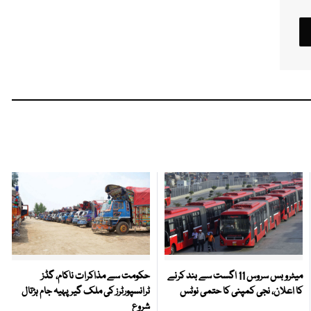
میٹرو بس سروس 11 اگست سے بند کرنے
حکومت سے مذاکرات ناکام، گڈز
کا اعلان، نجی کمپنی کا حتمی نوٹس
ٹرانسپورٹرز کی ملک گیر پہیہ جام ہڑتال
شروع