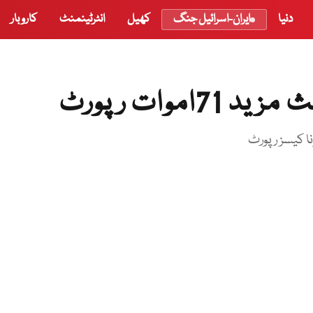
دنیا
ایران-اسرائیل جنگ
کھیل
انٹرٹینمنٹ
کاروبار
موات رپورٹ