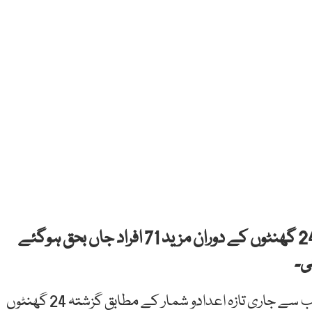
پاکستان میں عالمی وبا کورونا وائرس سے گزشتہ 24 گھنٹوں کے دوران مزید 71 افراد جاں بحق ہوگئے
نیشنل کمانڈ اینڈ آپریشن سینٹر (این سی او سی) کی جانب سے جاری تازہ اعدادو شمار کے مطابق گزشتہ 24 گھنٹوں