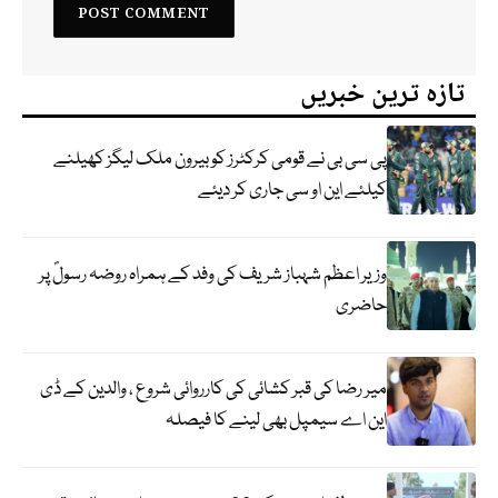
تازہ ترین خبریں
پی سی بی نے قومی کرکٹرز کو بیرون ملک لیگز کھیلنے
کیلئے این او سی جاری کر دیئے
وزیر اعظم شہباز شریف کی وفد کے ہمراہ روضہ رسولؐ پر
حاضری
میر رضا کی قبر کشائی کی کارروائی شروع ، والدین کے ڈی
این اے سیمپل بھی لینے کا فیصلہ