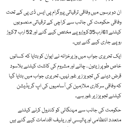
ان دو برسوں میں وفاقی ترقیاتی پروگرام پی ایس ڈی پی کے تحت
وفاقی حکومت کی جانب سے کراچی کے ترقیاتی منصوبوں
کیلئے 61ارب35کروڑروپے مختص کیے گئے اور 52 ارب 7کروڑ
روپے جاری کیے گئے ہیں۔
ایک تحریری جواب میں وزیرخزانہ نے ایوان کو بتایا کہ کسانوں
خاص طوپر زیتون ، چائے اور مشروم کی کاشت کیلئے بلاسود
قرض دینے کی تجویز زیر غور نہیں، تحریری جواب میں بتایا گیا
کہ وفاقی سرکاری ملازمین کی آسامیوں کی اپ گریڈیشن
کیلئے تجویز زیر غور ہے۔
حکومت کی جانب سے مہنگائی کو کنٹرول کرنے کیلئے
متعدد انتظامی اور پالیسی اور ریلیف اقدامات کیے گئے ہیں