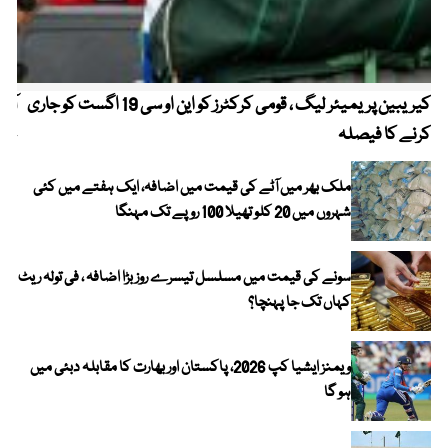
کیریبین پریمیئر لیگ ، قومی کرکٹرز کو این او سی 19 اگست کو جاری
آز
کرنے کا فیصلہ
چھی
ملک بھر میں آٹے کی قیمت میں اضافہ، ایک ہفتے میں کئی
شہروں میں 20 کلو تھیلا 100 روپے تک مہنگا
سونے کی قیمت میں مسلسل تیسرے روز بڑا اضافہ ، فی تولہ ریٹ
کہاں تک جا پہنچا؟
ویمنز ایشیا کپ 2026، پاکستان اور بھارت کا مقابلہ دبئی میں
ہو گا