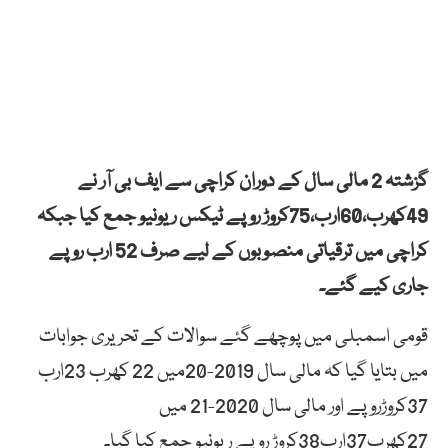
گزشتہ 2 مالی سال کے دوران کراچی سے ایف بی آر نے
49کھرب،60ارب،75کروڑ روپے ٹیکس ریونیو جمع کیا جبکہ
کراچی میں ترقیاتی منصوبوں کے لیے صرف 52 ارب روپے
جاری کیے گئے۔
قومی اسمبلی میں پوچھے گئے سوالات کے تحریری جوابات
میں بتایا گیا کہ مالی سال 2019-20میں 22 کھرب 23ارب
37کروڑروپے اور مالی سال 2020-21 میں
27کھرب37ارب38کروڑ روپے ریونیو جمع کیا گیا۔