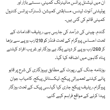
ان میں نیشنل پرائس مانیٹرنگ کمیٹی، سستے بازار اور
یوٹیلٹی آئوٹ لیٹس، مسابقتی کمیشن، ڈسٹرک پرائس کنٹرول
کمیٹی قائم کی گئی ہیں۔
گندم، چینی کی درآمد کی جارہی ہے، ریلیف اقدامات کے
تحت احساس پروگرام کے تحت فنڈز کو 210ارب روپے سے بڑھا
کر 260ارب روپے کر دیئے یگا، بے روزگار اور غریب افراد کیلئے
پناہ گاہوں میں اضافہ کیا گیا۔
روزنامہ جنگ کے رپورٹ کے مطابق بیروزگاری کی شرح پر قابو
پانے کیلئے تعمیراتی پیکج، ٹیکسٹائل پیکج، کامیاب جوان
پروگرام، ریلیف پیکج جاری کیا گیا۔سی پیک کے تحت روزگار
پیدا کرنے کے مواقع فراہم کیے گئے،