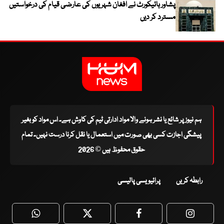
پشاور ہائیکورٹ نے افغان شہریوں کی عارضی قیام کی درخواستیں
مسترد کر دیں
ہم نیوز پر شائع یا نشر ہونے والا مواد ادارتی ٹیم کی کاوش ہے۔ اس مواد کو بغیر
پیشگی اجازت کسی بھی صورت میں استعمال یا نقل کرنا درست نہیں۔ تمام
حقوق محفوظ ہیں © 2026
رابطہ کریں
پرائیویسی پالیسی
WhatsApp
Twitter
Facebook
Faceboo