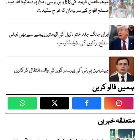
میجر طفیل شہید کی 68 ویں برسی ، مزار پر دعائیہ تقریب ،
مسلح افواج کے سربراہان کا خراج عقیدت
ایران جنگ جلد ختم ، تیل کی قیمتیں پہلے سے بھی نچلی
سطح پر آئیں گی ، ڈونلڈ ٹرمپ
چیئرمین پی ٹی آئی بیرسٹر گوہر کی والدہ انتقال کر گئیں
ہمیں فالو کریں
WhatsApp
Twitter
Facebook
Faceboo
متعلقہ خبریں