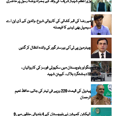
وزیر اعظم شہباز شریف کی وفد کے ہمراہ روضہ رسولؐ پر حاضری
میر رضا کی قبر کشائی کی کارروائی شروع ، والدین کے ڈی این اے
سیمپل بھی لینے کا فیصلہ
چیئرمین پی ٹی آئی بیرسٹر گوہر کی والدہ انتقال کر گئیں
ہنگو اور بلوچستان میں سکیورٹی فورسز کی کارروائیاں ،
10دہشتگرد ہلاک ، کیپٹن شہید
پیٹرول کی قیمت 228 روپے فی لیٹر کی جائے، حافظ نعیم
الرحمان
الیکشن کمیشن نے بلوچستان کے 4 بلدیاتی حلقوں میں 9