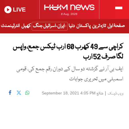
LIVE
8 Aug, 2026
صفحۂ اول
تازہ ترین
پاکستان
دنیا
ایران-اسرائیل جنگ
کھیل
انٹرٹینمنٹ
کراچی سے 49 کھرب 60 ارب ٹیکس جمع، واپس
لگا صرف 52 ارب
ایف بی آر نے گزشتہ دو سال کے دوران رقم جمع کی، قومی
اسمبلی میں تحریری جوابات
|
شائع
September 18, 2021 4:05 PM
ویب ڈیسک