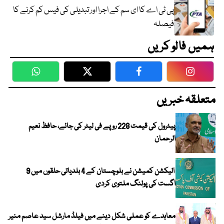
پی ٹی اے کا ای سم کے اجرا اور تبدیلی کی فیس کم کرنے کا
فیصلہ
ہمیں فالو کریں
WhatsApp
Twitter
Facebook
Faceboo
متعلقہ خبریں
پیٹرول کی قیمت 228 روپے فی لیٹر کی جائے، حافظ نعیم
الرحمان
الیکشن کمیشن نے بلوچستان کے 4 بلدیاتی حلقوں میں 9
اگست کی پولنگ ملتوی کردی
معاہدے کو عملی شکل دینے میں فیلڈ مارشل سید عاصم منیر