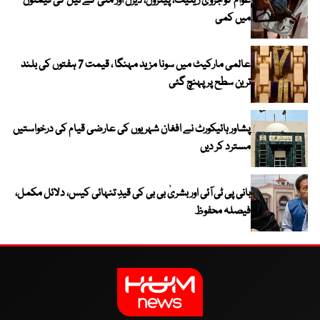
عوام کو جزوی ریلیف، پیٹرول، ڈیزل اور مٹی کے تیل کی قیمتوں
میں کمی
عالمی مارکیٹ میں سونا مزید مہنگا ، قیمت 7 ہفتوں کی بلند
ترین سطح پر پہنچ گئی
پشاور ہائیکورٹ نے افغان شہریوں کی عارضی قیام کی درخواستیں
مسترد کر دیں
بانی پی ٹی آئی اور بشریٰ بی بی کی قیدِ تنہائی کیس، دلائل مکمل،
فیصلہ محفوظ