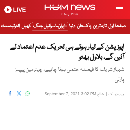
LIVE
8 Aug, 2026
صفحۂ اول
تازہ ترین
پاکستان
دنیا
ایران-اسرائیل جنگ
کھیل
انٹرٹینمنٹ
اپوزیشن کے تیار ہوتے ہی تحریک عدم اعتماد لے
آئیں گے، بلاول بھٹو
شہباز شریف کا فیصلہ حتمی ہونا چاہیے، چیئرمین پیپلز
پارٹی
|
شائع
September 7, 2021 3:02 PM
ویب ڈیسک