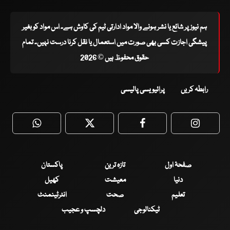
ہم نیوز پر شائع یا نشر ہونے والا مواد ادارتی ٹیم کی کاوش ہے۔ اس مواد کو بغیر
پیشگی اجازت کسی بھی صورت میں استعمال یا نقل کرنا درست نہیں۔ تمام
حقوق محفوظ ہیں © 2026
رابطہ کریں
پرائیویسی پالیسی
WhatsApp
Twitter
Facebook
Faceboo
صفحۂ اول
تازہ ترین
پاکستان
دنیا
معیشت
کھیل
تعلیم
صحت
انٹرٹینمنٹ
ٹیکنالوجی
دلچسپ و عجیب