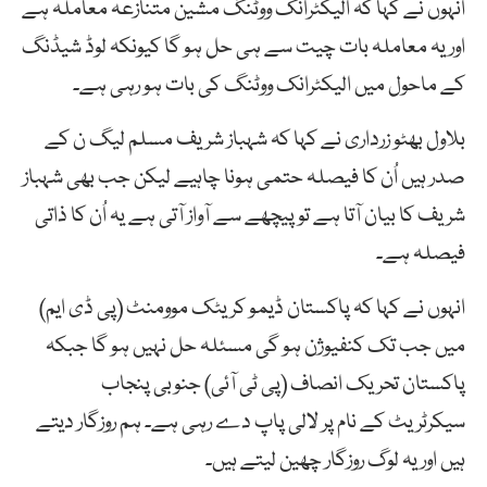
انہوں نے کہا کہ الیکٹرانک ووٹنگ مشین متنازعہ معاملہ ہے
اور یہ معاملہ بات چیت سے ہی حل ہو گا کیونکہ لوڈ شیڈنگ
کے ماحول میں الیکٹرانک ووٹنگ کی بات ہو رہی ہے۔
بلاول بھٹو زرداری نے کہا کہ شہباز شریف مسلم لیگ ن کے
صدر ہیں اُن کا فیصلہ حتمی ہونا چاہیے لیکن جب بھی شہباز
شریف کا بیان آتا ہے تو پیچھے سے آواز آتی ہے یہ اُن کا ذاتی
فیصلہ ہے۔
انہوں نے کہا کہ پاکستان ڈیمو کریٹک موومنٹ (پی ڈی ایم)
میں جب تک کنفیوژن ہو گی مسئلہ حل نہیں ہو گا جبکہ
پاکستان تحریک انصاف (پی ٹی آئی) جنوبی پنجاب
سیکرٹریٹ کے نام پر لالی پاپ دے رہی ہے۔ ہم روزگار دیتے
ہیں اور یہ لوگ روزگار چھین لیتے ہیں۔