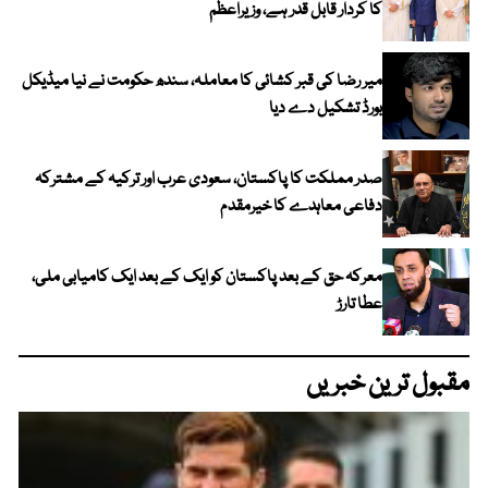
کا کردار قابل قدر ہے، وزیراعظم
میر رضا کی قبر کشائی کا معاملہ، سندھ حکومت نے نیا میڈیکل
بورڈ تشکیل دے دیا
صدر مملکت کا پاکستان، سعودی عرب اور ترکیہ کے مشترکہ
دفاعی معاہدے کا خیرمقدم
معرکہ حق کے بعد پاکستان کو ایک کے بعد ایک کامیابی ملی،
عطا تارڑ
مقبول ترین خبریں