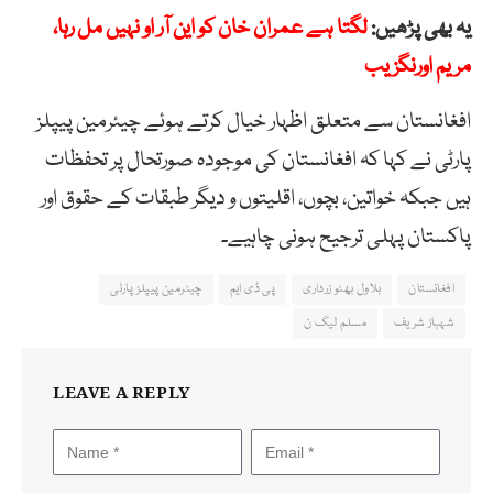
یہ بھی پڑھیں:
لگتا ہے عمران خان کو این آر او نہیں مل رہا،
مریم اورنگزیب
افغانستان سے متعلق اظہار خیال کرتے ہوئے چیئرمین پیپلز
پارٹی نے کہا کہ افغانستان کی موجودہ صورتحال پر تحفظات
ہیں جبکہ خواتین، بچوں، اقلیتوں و دیگر طبقات کے حقوق اور
پاکستان پہلی ترجیح ہونی چاہیے۔
افغانستان
بلاول بھٹو زرداری
پی ڈی ایم
چیئرمین پیپلز پارٹی
شہباز شریف
مسلم لیگ ن
LEAVE A REPLY