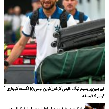
کیریبین پریمیئر لیگ ، قومی کرکٹرز کو این او سی 19 اگست کو جاری
آز
کرنے کا فیصلہ
چھی