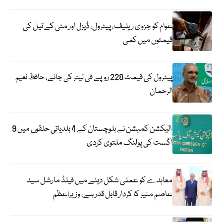
عوام کو جزوی ریلیف، پیٹرول، ڈیزل اور مٹی کے تیل کی
قیمتوں میں کمی
پیٹرول کی قیمت 228 روپے فی لیٹر کی جائے، حافظ نعیم
الرحمان
الیکشن کمیشن نے بلوچستان کے 4 بلدیاتی حلقوں میں 9
اگست کی پولنگ ملتوی کردی
معاہدے کو عملی شکل دینے میں فیلڈ مارشل سید
عاصم منیر کا کردار قابل قدر ہے، وزیراعظم