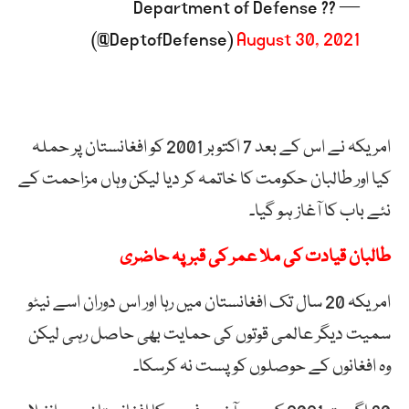
— Department of Defense ??
(@DeptofDefense)
August 30, 2021
امریکہ نے اس کے بعد 7 اکتوبر 2001 کو افغانستان پر حملہ
کیا اور طالبان حکومت کا خاتمہ کر دیا لیکن وہاں مزاحمت کے
نئے باب کا آغاز ہو گیا۔
طالبان قیادت کی ملا عمر کی قبر پہ حاضری
امریکہ 20 سال تک افغانستان میں رہا اور اس دوران اسے نیٹو
سمیت دیگر عالمی قوتوں کی حمایت بھی حاصل رہی لیکن
وہ افغانوں کے حوصلوں کو پست نہ کرسکا۔