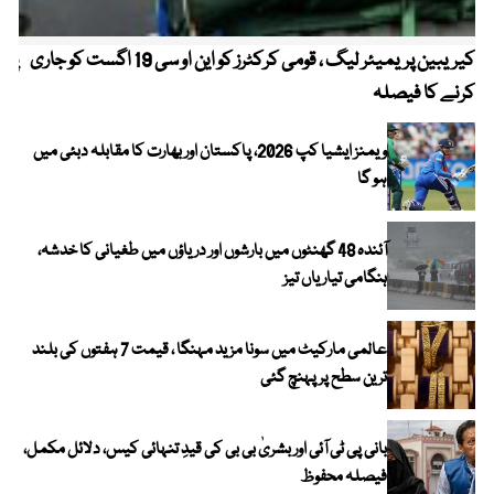
کیریبین پریمیئر لیگ ، قومی کرکٹرز کو این او سی 19 اگست کو جاری
پیٹ
کرنے کا فیصلہ
ویمنز ایشیا کپ 2026، پاکستان اور بھارت کا مقابلہ دبئی میں
ہو گا
آئندہ 48 گھنٹوں میں بارشوں اور دریاؤں میں طغیانی کا خدشہ،
ہنگامی تیاریاں تیز
عالمی مارکیٹ میں سونا مزید مہنگا ، قیمت 7 ہفتوں کی بلند
ترین سطح پر پہنچ گئی
بانی پی ٹی آئی اور بشریٰ بی بی کی قیدِ تنہائی کیس، دلائل مکمل،
فیصلہ محفوظ