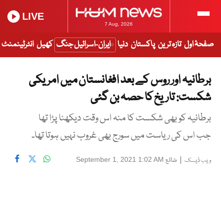
LIVE
7 Aug, 2026
صفحۂ اول
تازہ ترین
پاکستان
دنیا
ایران-اسرائیل جنگ
کھیل
انٹرٹینمنٹ
برطانیہ اور روس کے بعد افغانستان میں امریکی
شکست: تاریخ کا حصہ بن گئی
برطانیہ کو بھی شکست کا منہ اس وقت دیکھنا پڑا تھا
جب اس کی ریاست میں سورج بھی غروب نہیں ہوتا تھا۔
|
شائع
September 1, 2021 1:02 AM
ویب ڈیسک