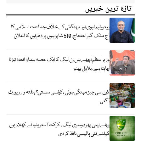
تازہ ترین خبریں
پیٹرولیم لیوی اور مہنگائی کے خلاف جماعت اسلامی کا
آج ملک گیر احتجاج، 510 شاہراہوں پر دھرنوں کا اعلان
وزیراعظم اچھے ہیں، ن لیگ کا ایک حصہ ہمارا اتحاد توڑنا
چاہتا ہے، بلاول بھٹو
کون سی چیز مہنگی ہوئی ،کونسی سستی؟ ہفتہ وار رپورٹ
آگئی
پہلے اپنی پھر دوسری لیگ ، کرکٹ آسٹریلیا نے کھلاڑیوں
کیلئے نئی پالیسی نافذ کر دی