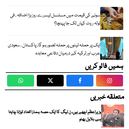
سونے کی قیمت میں مسلسل تیسرے روز بڑا اضافہ ، فی
تولہ ریٹ کہاں تک جا پہنچا؟
ایک پر حملہ تینوں پر حملہ تصور ہو گا، پاکستان ، سعودی
عرب اور ترکیہ کے درمیان دفاعی معاہدہ
ہمیں فالو کریں
WhatsApp
Twitter
Facebook
Faceboo
متعلقہ خبریں
وزیراعظم اچھے ہیں، ن لیگ کا ایک حصہ ہمارا اتحاد توڑنا چاہتا
ہے، بلاول بھٹو