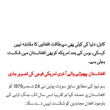
کابل: دنیا کی کوئی بھی سپرطاقت افغانوں کا مقابلہ نہیں
کرسکی۔ روس کے بعد امریکہ کو بھی افغانستان میں شکست
ہوئی ہے۔
افغانستان چھوڑنے والے آخری امریکی فوجی کی تصویر جاری
ہم نیوز کے مطابق سابق سویت یونین نے 24 دسمبر1979 کو
افغانستان پر حملہ کیا اور تقریبا دس سال تک جنگ لڑنے کے
باوجود افغان مجاہدین کو شکست نہیں دے سکا۔