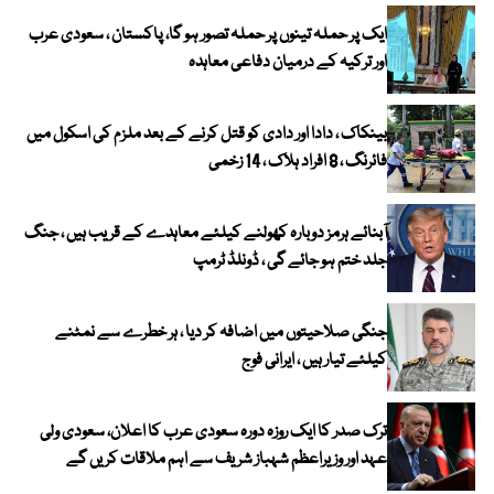
ایک پر حملہ تینوں پر حملہ تصور ہو گا، پاکستان ، سعودی عرب
اور ترکیہ کے درمیان دفاعی معاہدہ
بینکاک ، دادا اور دادی کو قتل کرنے کے بعد ملزم کی اسکول میں
فائرنگ ، 8 افراد ہلاک ، 14 زخمی
آبنائے ہرمز دوبارہ کھولنے کیلئے معاہدے کے قریب ہیں ، جنگ
جلد ختم ہو جائے گی ، ڈونلڈ ٹرمپ
جنگی صلاحیتوں میں اضافہ کر دیا ، ہر خطرے سے نمٹنے
کیلئے تیار ہیں ، ایرانی فوج
ترک صدر کا ایک روزہ دورہ سعودی عرب کا اعلان، سعودی ولی
عہد اور وزیراعظم شہباز شریف سے اہم ملاقات کریں گے