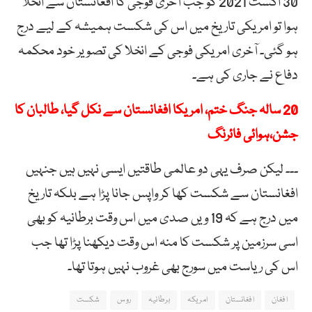
30 اگست 2021 کو جب آخری فوجی کا افغانستان سے انخلا
ہوا تو امریکی تاریخ میں اس کی شکست ہمیشہ کے لیے درج
ہو گئی۔ آخری امریکی فوجی کے انخلا کی تصویر خود محکمہ
دفاع نے جاری کی ہے۔
20 سالہ جنگ ختم، امریکا افغانستان سے نکل گیا، طالبان کا
جشن،ہوائی فائرنگ
۔۔۔ لیکن صرف یہی دو عالمی طاقتیں ایسی نہیں ہیں جنہیں
افغانستان سے شکست کھا کر واپس جانا پڑا ہے بلکہ تاریخ
میں درج ہے کہ 19 ویں صدی میں اس وقت برطانیہ کو بھی
اسی سرزمین پر شکست کا منہ اس وقت دیکھنا پڑا تھا جب
اس کی ریاست میں سورج بھی غروب نہیں ہوتا تھا۔
افغان
افغانستان
امریکہ
برطانیہ
روس
شکست