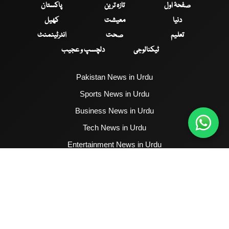
صفحۂ اول
تازہ ترین
پاکستان
دنیا
معیشت
کھیل
تعلیم
صحت
انٹرٹینمنٹ
ٹیکنالوجی
دلچسپ و عجیب
Pakistan News in Urdu
Sports News in Urdu
Business News in Urdu
Tech News in Urdu
Entertainment News in Urdu
Health News in Urdu
Hum News English