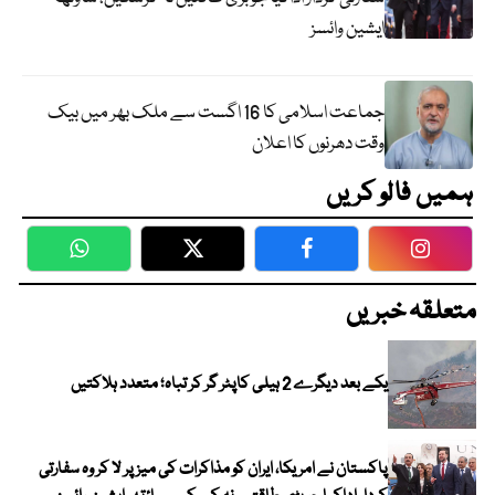
ایشین وائسز
جماعت اسلامی کا 16 اگست سے ملک بھر میں بیک
وقت دھرنوں کا اعلان
ہمیں فالو کریں
WhatsApp
Twitter
Facebook
Faceboo
متعلقہ خبریں
یکے بعد دیگرے 2 ہیلی کاپٹر گر کر تباہ؛ متعدد ہلاکتیں
پاکستان نے امریکا، ایران کو مذاکرات کی میز پر لا کر وہ سفارتی