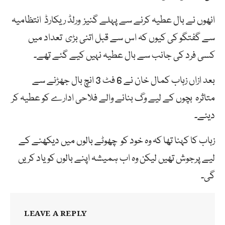
انھوں نے بال عطیہ کرنے سے پہلے گنیز ورلڈ ریکارڈ انتظامیہ
سے گفتگو کی کیوں کہ اس سے قبل اتنی بڑی تعداد میں
کسی فرد کی جانب سے بال عطیہ نہیں کیے گئے تھے۔
بعد ازاں زہاب کمال خان نے 6 فٹ 3 انچ بال جھڑنے سے
متاثرہ بچوں کے لیے وگ بنانے والے فلاحی ادارے کو عطیہ کر
دیئے۔
زہاب کا کہنا تھا کہ وہ خود کو چھوٹے بالوں میں دیکھنے کے
لیے پرجوش تھیں لیکن وہ اب ہمیشہ اپنے بالوں کو یاد کریں
گی۔
LEAVE A REPLY