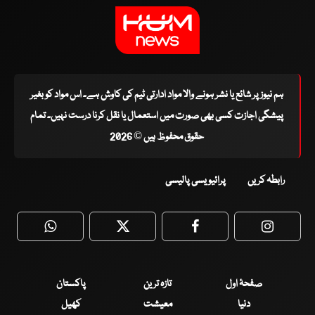
ہم نیوز پر شائع یا نشر ہونے والا مواد ادارتی ٹیم کی کاوش ہے۔ اس مواد کو بغیر
پیشگی اجازت کسی بھی صورت میں استعمال یا نقل کرنا درست نہیں۔ تمام
حقوق محفوظ ہیں © 2026
رابطہ کریں
پرائیویسی پالیسی
WhatsApp
Twitter
Facebook
Faceboo
صفحۂ اول
تازہ ترین
پاکستان
دنیا
معیشت
کھیل