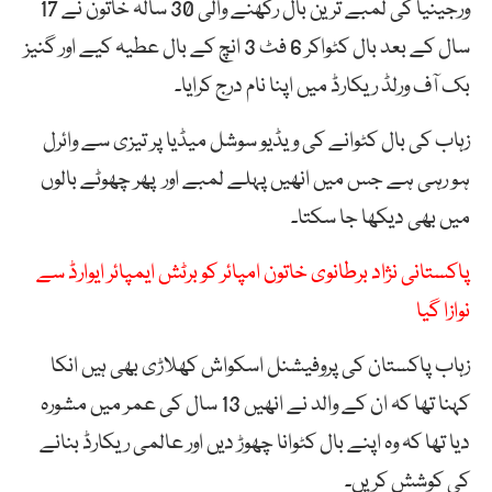
ورجینیا کی لمبے ترین بال رکھنے والی 30 سالہ خاتون نے 17
سال کے بعد بال کٹواکر 6 فٹ 3 انچ کے بال عطیہ کیے اور گنیز
بک آف ورلڈ ریکارڈ میں اپنا نام درج کرایا۔
زہاب کی بال کٹوانے کی ویڈیو سوشل میڈیا پر تیزی سے وائرل
ہو رہی ہے جس میں انھیں پہلے لمبے اور پھر چھوٹے بالوں
میں بھی دیکھا جا سکتا۔
پاکستانی نژاد برطانوی خاتون امپائر کو برٹش ایمپائر ایوارڈ سے
نوازا گیا
زہاب پاکستان کی پروفیشنل اسکواش کھلاڑی بھی ہیں انکا
کہنا تھا کہ ان کے والد نے انھیں 13 سال کی عمر میں مشورہ
دیا تھا کہ وہ اپنے بال کٹوانا چھوڑ دیں اور عالمی ریکارڈ بنانے
کی کوشش کریں۔