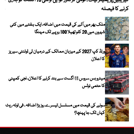
کیریبین پریمیئر لیگ ، قومی کرکٹرز کو این او سی 19 اگست کو جاری
آز
کرنے کا فیصلہ
چھی
ملک بھر میں آٹے کی قیمت میں اضافہ، ایک ہفتے میں کئی
شہروں میں 20 کلو تھیلا 100 روپے تک مہنگا
ورلڈ کپ 2027 کے میزبان ممالک کے درمیان ٹی ٹوئنٹی سیریز
کا اعلان
میٹرو بس سروس 11 اگست سے بند کرنے کا اعلان، نجی کمپنی
کا حتمی نوٹس
سونے کی قیمت میں مسلسل تیسرے روز بڑا اضافہ ، فی تولہ ریٹ
کہاں تک جا پہنچا؟