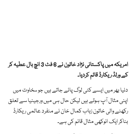
امریکہ میں پاکستانی نژاد خاتون نے 6 فٹ 3 انچ بال عطیہ کر
کے ورلڈ ریکارڈ قائم کردیا۔
دنیا بھر میں ایسے کئی لوگ پائے جاتے ہیں جو سخاوت میں
اپنی مثال آپ ہوتے ہیں لیکن حال ہی میں ورجینیا سے تعلق
رکھنے والی خاتون زہاب کمال خان نے منفرد عالمی ریکارڈ
بناکر ایک انوکھی مثال قائم کی ہے۔