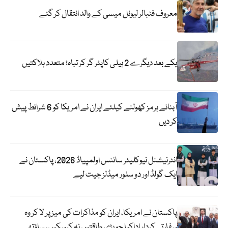
معروف فٹبالر لیونل میسی کے والد انتقال کر گئے
یکے بعد دیگرے 2 ہیلی کاپٹر گر کر تباہ؛ متعدد ہلاکتیں
آبنائے ہرمز کھولنے کیلئے ایران نے امریکا کو 6 شرائط پیش
کر دیں
انٹرنیشنل نیوکلیئر سائنس اولمپیاڈ 2026، پاکستان نے
ایک گولڈ اور دو سلور میڈلز جیت لیے
پاکستان نے امریکا، ایران کو مذاکرات کی میز پر لا کر وہ
سفارتی کردار اداکیا جو بڑی طاقتیں نہ کرسکیں، ساؤتھ