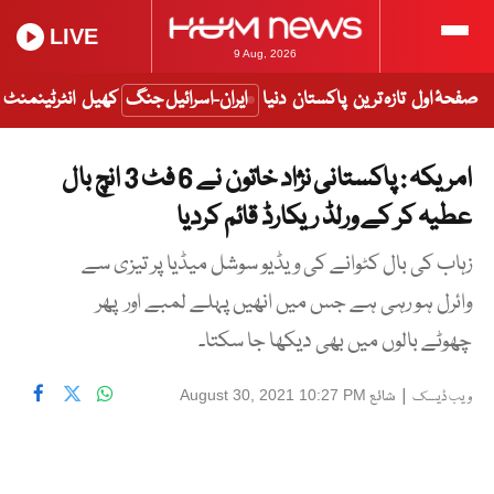
LIVE
9 Aug, 2026
صفحۂ اول
تازہ ترین
پاکستان
دنیا
ایران-اسرائیل جنگ
کھیل
انٹرٹینمنٹ
امریکہ : پاکستانی نژاد خاتون نے 6 فٹ 3 انچ بال
عطیہ کر کے ورلڈ ریکارڈ قائم کردیا
زہاب کی بال کٹوانے کی ویڈیو سوشل میڈیا پر تیزی سے
وائرل ہو رہی ہے جس میں انھیں پہلے لمبے اور پھر
چھوٹے بالوں میں بھی دیکھا جا سکتا۔
|
شائع
August 30, 2021 10:27 PM
ویب ڈیسک