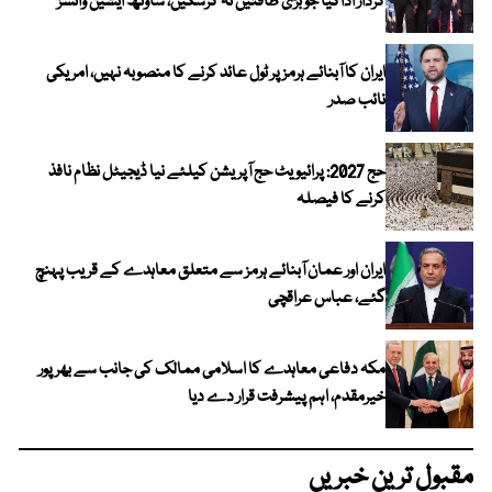
کردار اداکیا جو بڑی طاقتیں نہ کرسکیں، ساؤتھ ایشین وائسز
ایران کا آبنائے ہرمز پر ٹول عائد کرنے کا منصوبہ نہیں، امریکی
نائب صدر
حج 2027: پرائیویٹ حج آپریشن کیلئے نیا ڈیجیٹل نظام نافذ
کرنے کا فیصلہ
ایران اور عمان آبنائے ہرمز سے متعلق معاہدے کے قریب پہنچ
گئے، عباس عراقچی
مکہ دفاعی معاہدے کا اسلامی ممالک کی جانب سے بھرپور
خیرمقدم، اہم پیشرفت قرار دے دیا
مقبول ترین خبریں