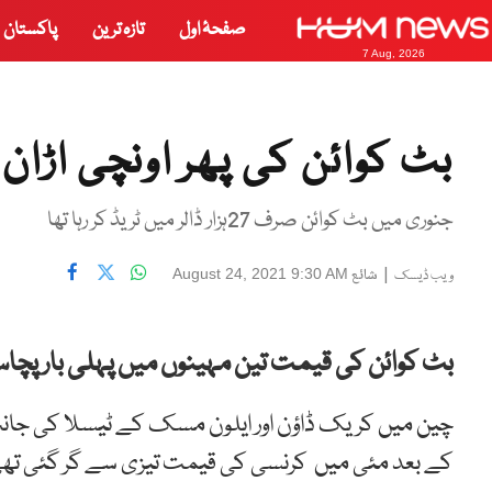
صفحۂ اول
تازہ ترین
پاکستان
7 Aug, 2026
بٹ کوائن کی پھر اونچی اڑان، قیمت50 ہزار ڈ
جنوری میں بٹ کوائن صرف 27ہزار ڈالر میں ٹریڈ کر رہا تھا
|
شائع
August 24, 2021 9:30 AM
ویب ڈیسک
بٹ کوائن کی قیمت تین مہینوں میں پہلی بار پچاس 
چین میں کریک ڈاؤن اور ایلون مسک کے ٹیسلا کی جانب
کے بعد مئی میں کرنسی کی قیمت تیزی سے گر گئی تھی