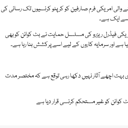
اؤنٹس رکھنے والی امریکی فرم صارفین کو کرپٹو کرنسیوں تک رسائی کی
 سے ایک ہے۔
یکی فیڈرل ریزرو کی مسلسل حمایت نے بٹ کوائن کو بھی
 ہے اور سرمایہ کاروں کے لیے اسے پرکشش بنا رہا ہے۔
ری بہت اچھے آثار نہیں دکھا رہی توقع ہے کہ مختصر مدت
 کوائن کو غیر مستحکم کرنسی قرار دیا ہے