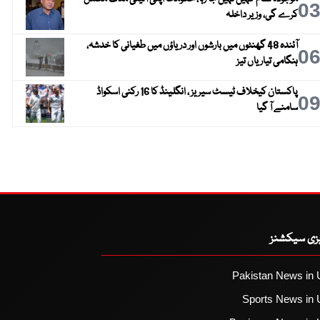
0
کرے گی، وزیر داخلہ
آئندہ 48 گھنٹوں میں بارشوں اور دریاؤں میں طغیانی کا خدشہ،
0
ہنگامی تیاریاں تیز
پاکستان کیخلاف ٹیسٹ سیریز ، انگلینڈ کا 16 رکنی اسکواڈ
0
سامنے آ گیا
یزی سیکشنز
Pakistan News in 
Sports News in 