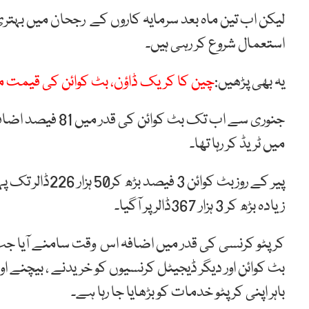
لیکن اب تین ماہ بعد سرمایہ کاروں کے رجحان میں بہتری
استعمال شروع کر رہی ہیں۔
یہ بھی پڑھیں:
چین کا کریک ڈاؤن، بٹ کوائن کی قیمت م
میں ٹریڈ کر رہا تھا۔
زیادہ بڑھ کر 3 ہزار 367ڈالر پر آگیا۔
کرپٹو کرنسی کی قدر میں اضافہ اس وقت سامنے آیا جب ا
بٹ کوائن اور دیگر ڈیجیٹل کرنسیوں کو خریدنے ، بیچنے ا
باہر اپنی کرپٹو خدمات کو بڑھایا جا رہا ہے۔