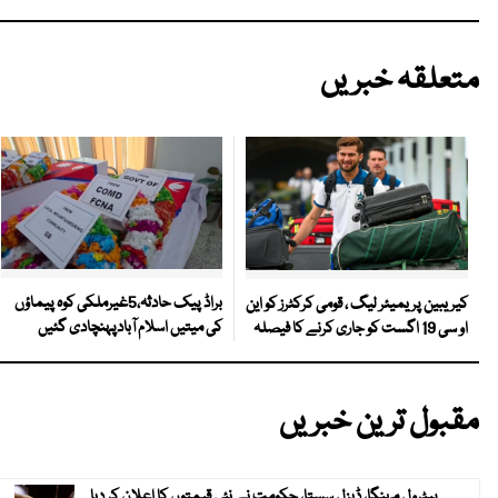
متعلقہ خبریں
براڈ پیک حادثہ،5غیرملکی کوہ پیماؤں
کیریبین پریمیئر لیگ ، قومی کرکٹرز کو این
کی میتیں اسلام آبادپہنچادی گئیں
او سی 19 اگست کو جاری کرنے کا فیصلہ
مقبول ترین خبریں
پیٹرول مہنگا، ڈیزل سستا، حکومت نے نئی قیمتوں کا اعلان کر دیا