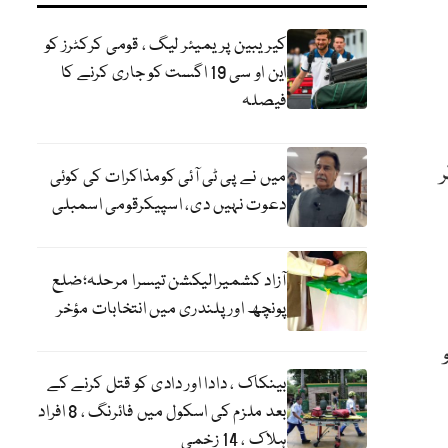
کیریبین پریمیئر لیگ ، قومی کرکٹرز کو
این او سی 19 اگست کو جاری کرنے کا
فیصلہ
 صرف 27ہزار ڈالر
میں نے پی ٹی آئی کومذاکرات کی کوئی
دعوت نہیں دی، اسپیکرقومی اسمبلی
آزاد کشمیرالیکشن تیسرا مرحلہ؛ضلع
پونچھ اور پلندری میں انتخابات مؤخر
بینکاک ، دادا اور دادی کو قتل کرنے کے
بعد ملزم کی اسکول میں فائرنگ ، 8 افراد
ہلاک ، 14 زخمی