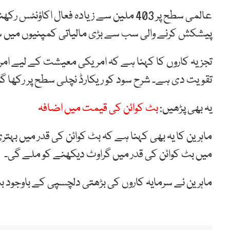
عالمی سطح پر 403 ملین سے زیادہ فعال اک
پیشکش کرنے والی سب سے بڑی مالیاتی کمپنیوں میں
تجزیہ کاروں کا کہنا ہے کہ امریکی معیشت کے لیے امر
تقویت دی ہے۔ شرح سود کو ریکارڈ نچلی سطح پر رکھا گیا
یہ بھی پڑھیں:
بٹ کوائن کی قیمت میں اضافہ
ماہرین کا یہ بھی کہنا ہے کہ بٹ کوائن کی قدر میں بہت
میں بٹ کوائن کی قدر میں گراوٹ دیکھنے کو ملے گی۔
ماہرین نے سرمایہ کاروں کی بڑھتی دلچسپی کے باوجود بٹ