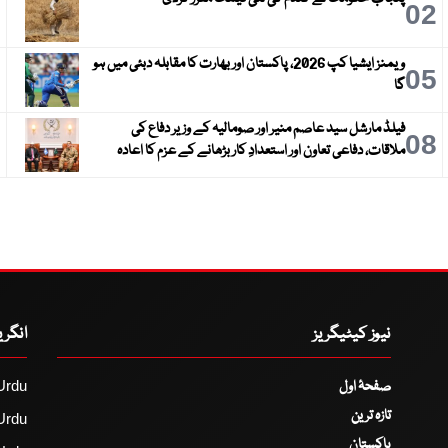
3
02
ویمنز ایشیا کپ 2026، پاکستان اور بھارت کا مقابلہ دبئی میں ہو
6
05
گا
فیلڈ مارشل سید عاصم منیر اور صومالیہ کے وزیر دفاع کی
9
08
ملاقات، دفاعی تعاون اور استعدادِ کار بڑھانے کے عزم کا اعادہ
نیوز کیٹیگریز
انگر
صفحۂ اول
Urdu
تازہ ترین
Urdu
پاکستان