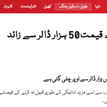
دنیا
ایران-اسرائیل جنگ
کھیل
انٹرٹینمنٹ
کاروبار
الر سے زائد
ہزار ڈالر سے اوپر چلی گئی ہے.
 سے اسے مزید ادائیگی کے طور پر قبول نہ کرنے کے فیصلے
 ۔