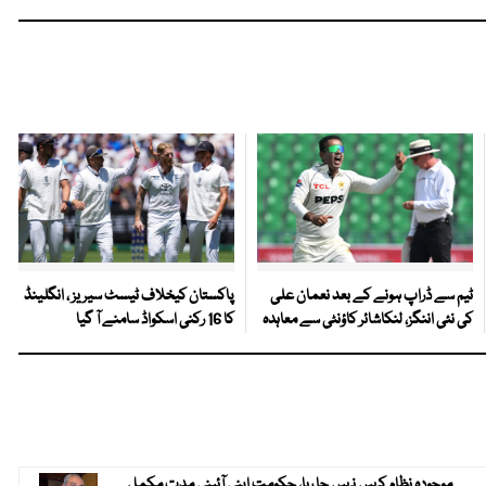
ٹیم سے ڈراپ ہونے کے بعد نعمان علی
پاکستان کیخلاف ٹیسٹ سیریز ، انگلینڈ
کی نئی اننگز، لنکاشائر کاؤنٹی سے معاہدہ
کا 16 رکنی اسکواڈ سامنے آ گیا
موجودہ نظام کہیں نہیں جا رہا، حکومت اپنی آئینی مدت مکمل