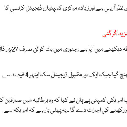
 نظر آرہی ہے اور زیادہ مرکزی کمپنیاں ڈیجیٹل کرنسی کا
زید گر گئی
جنوری سے اب تک بٹ کوائن کی قدر میں 81 فیصد اضافہ دیکھنے میں آیا ہے، جنوری میں بٹ کوائن
پیر کے روزبٹ کوائن 3 فیصد بڑھ کر50 ہزار 226ڈالر تک پہنچ گیا جبکہ ایک اور مقبول ڈیجیٹل سکہ ایتھر 4 فیصد سے
مریکی کمپنی پے پال نے کہا کہ وہ برطانیہ میں صارفین کو
ور رکھنے کی اجازت دے گا ۔ یہ پہلی بار ہے کہ امریکہ سے