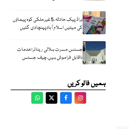
براڈ پیک حادثہ،5غیرملکی کوہ پیماؤں
کی میتیں اسلام آبادپہنچادی گئیں
جسٹس مسرت ہلالی ریٹائر؛خدمات
ناقابل فراموش ہیں،چیف جسٹس
ہمیں فالو کریں
WhatsApp
Twitter
Facebook
Facebook