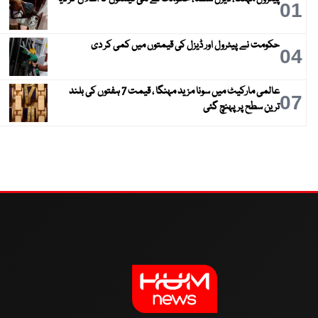
01
حکومت نے پیٹرول اور ڈیزل کی قیمتوں میں کمی کر دی
04
عالمی مارکیٹ میں سونا مزید مہنگا ، قیمت 7 ہفتوں کی بلند
07
ترین سطح پر پہنچ گئی