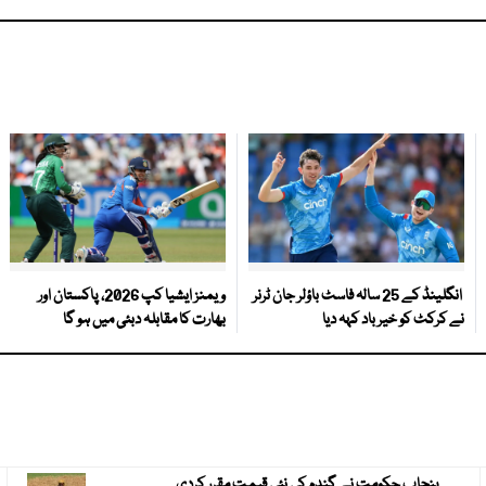
انگلینڈ کے 25 سالہ فاسٹ باؤلر جان ٹرنر
ویمنز ایشیا کپ 2026، پاکستان اور
نے کرکٹ کو خیر باد کہہ دیا
بھارت کا مقابلہ دبئی میں ہو گا
پنجاب حکومت نے گندم کی نئی قیمت مقرر کردی