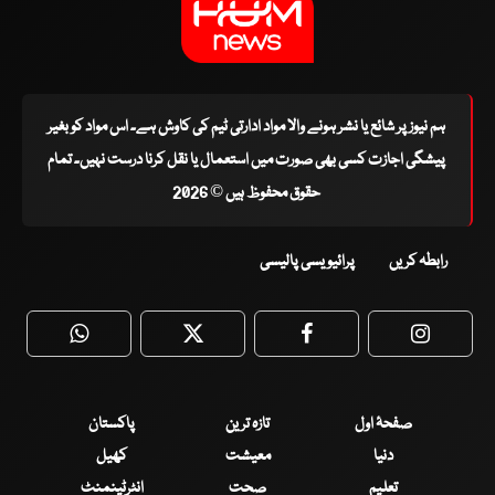
ہم نیوز پر شائع یا نشر ہونے والا مواد ادارتی ٹیم کی کاوش ہے۔ اس مواد کو بغیر
پیشگی اجازت کسی بھی صورت میں استعمال یا نقل کرنا درست نہیں۔ تمام
حقوق محفوظ ہیں © 2026
رابطہ کریں
پرائیویسی پالیسی
WhatsApp
Twitter
Facebook
Faceboo
صفحۂ اول
تازہ ترین
پاکستان
دنیا
معیشت
کھیل
تعلیم
صحت
انٹرٹینمنٹ