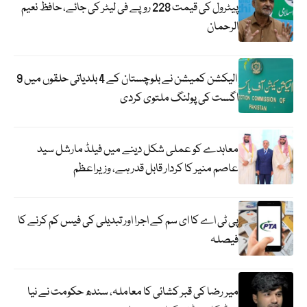
پیٹرول کی قیمت 228 روپے فی لیٹر کی جائے، حافظ نعیم
الرحمان
الیکشن کمیشن نے بلوچستان کے 4 بلدیاتی حلقوں میں 9
اگست کی پولنگ ملتوی کردی
معاہدے کو عملی شکل دینے میں فیلڈ مارشل سید
عاصم منیر کا کردار قابل قدر ہے، وزیراعظم
پی ٹی اے کا ای سم کے اجرا اور تبدیلی کی فیس کم کرنے کا
فیصلہ
میر رضا کی قبر کشائی کا معاملہ، سندھ حکومت نے نیا