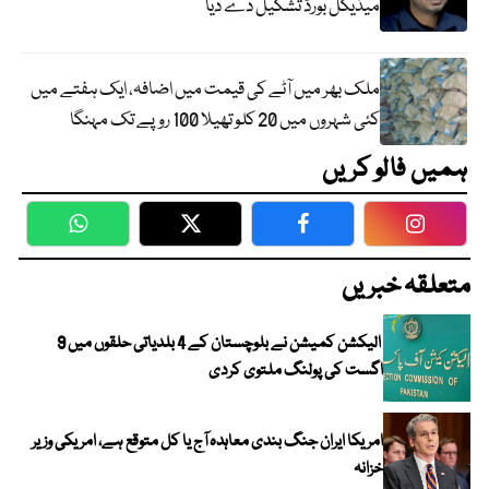
میڈیکل بورڈ تشکیل دے دیا
ملک بھر میں آٹے کی قیمت میں اضافہ، ایک ہفتے میں
کئی شہروں میں 20 کلو تھیلا 100 روپے تک مہنگا
ہمیں فالو کریں
WhatsApp
Twitter
Facebook
Faceboo
متعلقہ خبریں
الیکشن کمیشن نے بلوچستان کے 4 بلدیاتی حلقوں میں 9
اگست کی پولنگ ملتوی کردی
امریکا ایران جنگ بندی معاہدہ آج یا کل متوقع ہے، امریکی وزیر
خزانہ