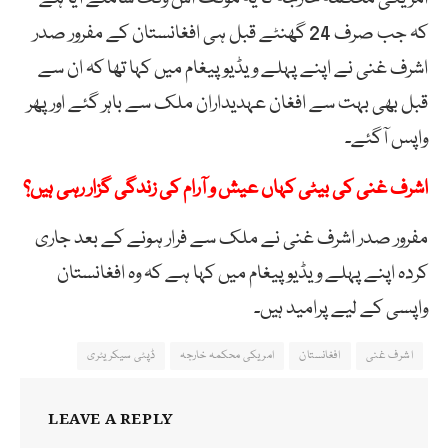
کہ جب صرف 24 گھنٹے قبل ہی افغانستان کے مفرور صدر
اشرف غنی نے اپنے پہلے ویڈیو پیغام میں کہا تھا کہ ان سے
قبل بھی بہت سے افغان عہدیداران ملک سے باہر گئے اور پھر
واپس آگئے۔
اشرف غنی کی بیٹی کہاں عیش و آرام کی زندگی گزار رہی ہیں؟
مفرور صدر اشرف غنی نے ملک سے فرار ہونے کے بعد جاری
کردہ اپنے پہلے ویڈیو پیغام میں کہا ہے کہ وہ افغانستان
واپسی کے لیے پرامید ہیں۔
اشرف غنی
افغانستان
امریکی محکمہ خارجہ
ڈپٹی سیکریٹری
LEAVE A REPLY