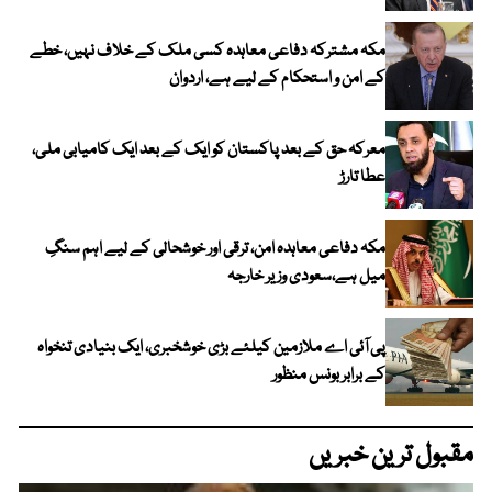
مکہ مشترکہ دفاعی معاہدہ کسی ملک کے خلاف نہیں، خطے
کے امن و استحکام کے لیے ہے، اردوان
معرکہ حق کے بعد پاکستان کو ایک کے بعد ایک کامیابی ملی،
عطا تارڑ
مکہ دفاعی معاہدہ امن، ترقی اور خوشحالی کے لیے اہم سنگِ
میل ہے،سعودی وزیر خارجہ
پی آئی اے ملازمین کیلئے بڑی خوشخبری، ایک بنیادی تنخواہ
کے برابر بونس منظور
مقبول ترین خبریں