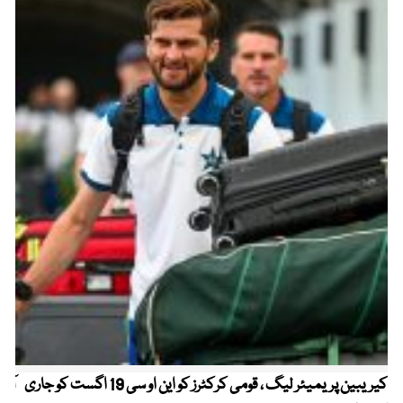
کیریبین پریمیئر لیگ ، قومی کرکٹرز کو این او سی 19 اگست کو جاری
آز