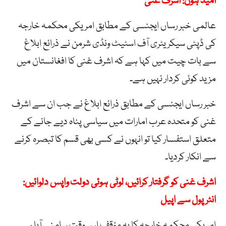
امید ہوں: اشرف غنی
عالمی خبر رساں ایجنسی کے مطابق امریکی محکمہ خارجہ
کی ڈپٹی سیکریٹری آف اسٹیٹ ونڈی شرمن نے ذرائع ابلاغ
سے بات چیت میں کہا ہے کہ اشرف غنی کا افغانستان میں
مزید کوئی کردار نہیں ہے۔
خبر رساں ایجنسی کے مطابق ذرائع ابلاغ نے جب ان سے اشرف
غنی کو متحدہ عرب امارات میں سیاسی پناہ دیے جانے کے
متعلق استفسار کیا تو انہوں نے کسی بھی قسم کا تبصرہ کرنے
سے انکار کردیا۔
اشرف غنی کو گرفتار کرائیں، لوٹی ہوئی دولت واپس دلوائیں:
انٹرپول سے اپیل
امریکی محکمہ خارجہ کا یہ مؤقف اس وقت سامنے آیا ہے