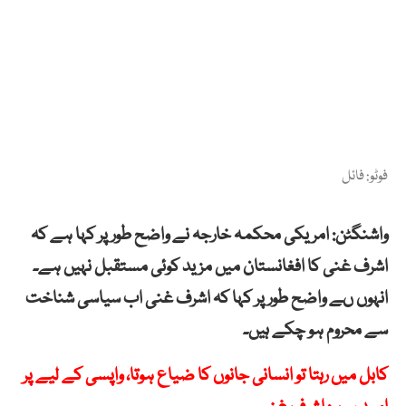
فوٹو: فائل
واشنگٹن: امریکی محکمہ خارجہ نے واضح طور پر کہا ہے کہ
اشرف غنی کا افغانستان میں مزید کوئی مستقبل نہیں ہے۔
انہوں ںے واضح طور پر کہا کہ اشرف غنی اب سیاسی شناخت
سے محروم ہو چکے ہیں۔
کابل میں رہتا تو انسانی جانوں کا ضیاع ہوتا، واپسی کے لیے پر