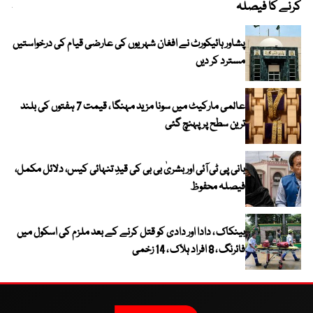
کرنے کا فیصلہ
چھی
پشاور ہائیکورٹ نے افغان شہریوں کی عارضی قیام کی درخواستیں
مسترد کر دیں
عالمی مارکیٹ میں سونا مزید مہنگا ، قیمت 7 ہفتوں کی بلند
ترین سطح پر پہنچ گئی
بانی پی ٹی آئی اور بشریٰ بی بی کی قیدِ تنہائی کیس، دلائل مکمل،
فیصلہ محفوظ
بینکاک ، دادا اور دادی کو قتل کرنے کے بعد ملزم کی اسکول میں
فائرنگ ، 8 افراد ہلاک ، 14 زخمی