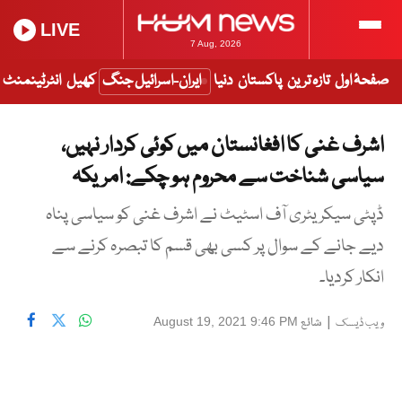
LIVE
7 Aug, 2026
صفحۂ اول
تازہ ترین
پاکستان
دنیا
ایران-اسرائیل جنگ
کھیل
انٹرٹینمنٹ
اشرف غنی کا افغانستان میں کوئی کردار نہیں،
سیاسی شناخت سے محروم ہو چکے: امریکہ
ڈپٹی سیکریٹری آف اسٹیٹ نے اشرف غنی کو سیاسی پناہ
دیے جانے کے سوال پر کسی بھی قسم کا تبصرہ کرنے سے
انکار کردیا۔
|
شائع
August 19, 2021 9:46 PM
ویب ڈیسک