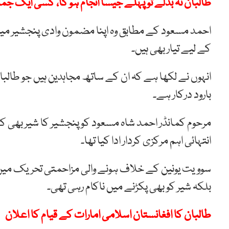
طالبان نہ بدلے تو پہلے جیسا انجام ہو گا، کسی ایک 
احمد مسعود کے مطابق وہ اپنا مضمون وادی پنجشیر میں 
کے لیے تیار بھی ہیں۔
انہوں نے لکھا ہے کہ ان کے ساتھ مجاہدین ہیں جو طالبان 
بارود درکار ہے۔
مرحوم کمانڈر احمد شاہ مسعود کو پنجشیر کا شیر بھی ک
انتہائی اہم مرکزی کردار ادا کیا تھا۔
سوویت یونین کے خلاف ہونے والی مزاحمتی تحریک میں
بلکہ شیر کو بھی پکڑنے میں ناکام رہی تھی۔
طالبان کا افغانستان اسلامی امارات کے قیام کا اعلان