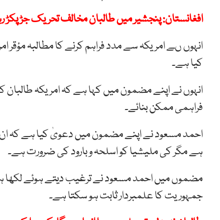
افغانستان: پنجشیر میں طالبان مخالف تحریک جڑ پکڑ رہ
انہوں ںے امریکہ سے مدد فراہم کرنے کا مطالبہ مؤقر
کیا ہے۔
انہوں نے اپنے مضمون میں کہا ہے کہ امریکہ طالبان 
فراہمی ممکن بنائے۔
احمد مسعود نے اپنے مضمون میں دعویٰ کیا ہے کہ ان ک
ہے مگر کی ملیشیا کو اسلحہ و بارود کی ضرورت ہے۔
مضموں میں احمد مسعود نے ترغیب دیتے ہوئے لکھا ہے 
جمہوریت کا علمبردار ثابت ہو سکتا ہے۔