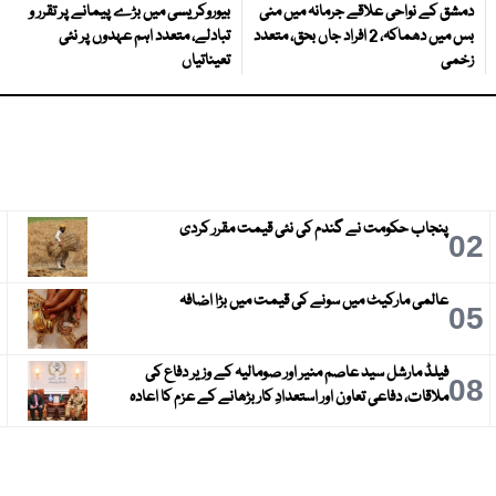
دمشق کے نواحی علاقے جرمانہ میں منی
بیوروکریسی میں بڑے پیمانے پر تقرر و
بس میں دھماکہ، 2 افراد جاں بحق، متعدد
تبادلے، متعدد اہم عہدوں پر نئی
زخمی
تعیناتیاں
پنجاب حکومت نے گندم کی نئی قیمت مقرر کردی
3
02
عالمی مارکیٹ میں سونے کی قیمت میں بڑا اضافہ
6
05
فیلڈ مارشل سید عاصم منیر اور صومالیہ کے وزیر دفاع کی
9
08
ملاقات، دفاعی تعاون اور استعدادِ کار بڑھانے کے عزم کا اعادہ