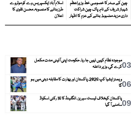
چین کے صدر کا خصوصی خط وزیراعظم
اسلام آباد ایکسپریس وے کو موٹروے
شہباز شریف کے نام، پاک چین شراکت
طرز بنانے کا منصوبہ، محسن نقوی کا
داری مزید مضبوط بنانے کے عزم کا اظہار
اعلان
موجودہ نظام کہیں نہیں جا رہا، حکومت اپنی آئینی مدت مکمل
0
کرے گی، وزیر داخلہ
ویمنز ایشیا کپ 2026، پاکستان اور بھارت کا مقابلہ دبئی میں ہو
0
گا
پاکستان کیخلاف ٹیسٹ سیریز ، انگلینڈ کا 16 رکنی اسکواڈ
0
سامنے آ گیا