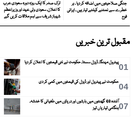
ترک صدر کا ایک روزہ دورہ سعودی عرب
جنگی صلاحیتوں میں اضافہ کر دیا ، ہر
کا اعلان، سعودی ولی عہد اور وزیراعظم
خطرے سے نمٹنے کیلئے تیار ہیں ، ایرانی
شہباز شریف سے اہم ملاقات کریں گے
فوج
مقبول ترین خبریں
پیٹرول مہنگا، ڈیزل سستا، حکومت نے نئی قیمتوں کا اعلان کر دیا
01
حکومت نے پیٹرول اور ڈیزل کی قیمتوں میں کمی کر دی
04
آئندہ 48 گھنٹوں میں بارشوں اور دریاؤں میں طغیانی کا خدشہ،
07
ہنگامی تیاریاں تیز