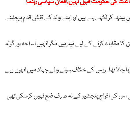
جماعت کی حکومت قبول نہیں،افغان سیاسی رہنما
بیٹھ کر لکھ رہے ہیں اور اپنے والد کے نقش قدم پرچلنے
کا مقابلہ کرنے کے لیے تیار ہیں مگر انہیں اسلحہ اور گولہ
ہا جاتا تھا۔ روس کے خلاف ہونے والے جہاد میں انہوں ںے
 اس کی افواج پنجشیر کے نہ صرف فتح نہیں کرسکی تھی