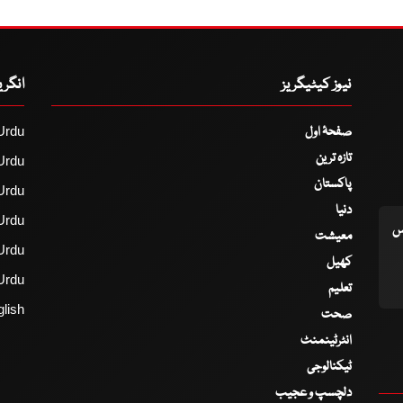
نیوز کیٹیگریز
انگر
صفحۂ اول
Urdu
تازہ ترین
Urdu
پاکستان
Urdu
دنیا
Urdu
اس
معیشت
Urdu
کھیل
Urdu
تعلیم
lish
صحت
انٹرٹینمنٹ
ٹیکنالوجی
دلچسپ و عجیب