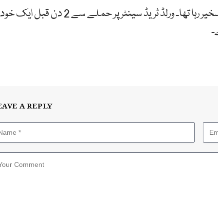
طالبان کے دور اقتدار میں بھی پنجشیر کا علاقہ ناقابل تسخیر رہا تھا۔ ورلڈ ٹریڈ سینٹر پر حملے سے 2 دن قبل ایک خود
۔
EAVE A REPLY