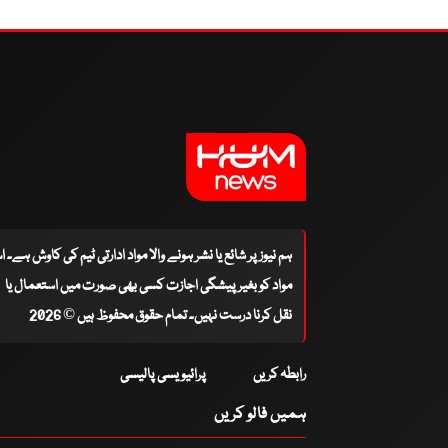
ہم نیوز پر شائع یا نشر ہونے والا مواد ادارتی ٹیم کی کاوش ہے۔ 
مواد کو بغیر پیشگی اجازت کسی بھی صورت میں استعمال یا
نقل کرنا درست نہیں۔ تمام حقوق محفوظ ہیں © 2026
رابطہ کریں
پرائیویسی پالیسی
ہمیں فالو کریں