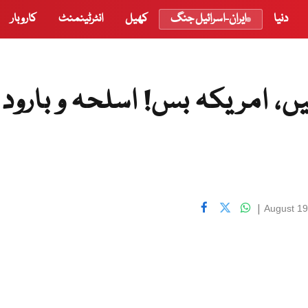
دنیا
ایران-اسرائیل جنگ
کھیل
انٹرٹینمنٹ
کاروبار
، امریکہ بس! اسلحہ و بارود
|
August 19