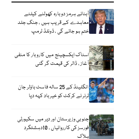
آبنائے ہرمز دوبارہ کھولنے کیلئے
معاہدے کے قریب ہیں ، جنگ جلد
ختم ہو جائے گی ، ڈونلڈ ٹرمپ
اسٹاک ایکسچینج میں کاروبار کا منفی
آغاز ، ڈالر کی قیمت گر گئی
انگلینڈ کے 25 سالہ فاسٹ باؤلر جان
ٹرنر نے کرکٹ کو خیر باد کہہ دیا
جنوبی وزیرستان اور دیر میں سکیورٹی
فورسز کی کارروائیاں ، 10دہشتگرد
ہلاک