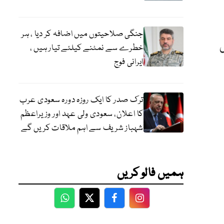
جنگی صلاحیتوں میں اضافہ کر دیا ، ہر
ں
خطرے سے نمٹنے کیلئے تیار ہیں ،
ایرانی فوج
ترک صدر کا ایک روزہ دورہ سعودی عرب
کا اعلان، سعودی ولی عہد اور وزیراعظم
شہباز شریف سے اہم ملاقات کریں گے
ہمیں فالو کریں
WhatsApp
Twitter
Facebook
Facebook