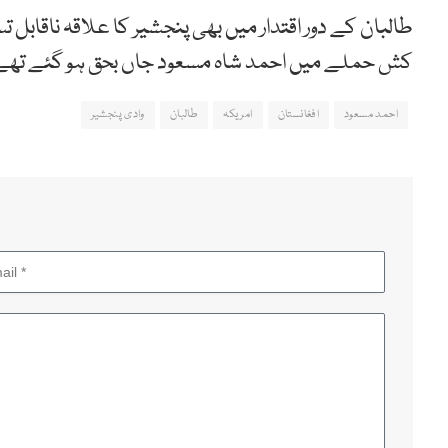
کش حملے میں احمد شاہ مسعود جاں بحق ہو گئے تھے
احمد مسعود
افغانستان
امریکہ
طالبان
وادی پنجشیر