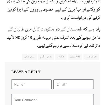
عہدیداروں سے رابطہ کریں اور افغان مہاجرین کی ملک بدری
کو روکنے اور مہاجرین کے لیے خصوصی ویزوں کے اجرا کو تیز
کرنے کی درخواست کریں۔
یاد رہے کہ افغانستان کے دارالحکومت کابل میں طالبان کے
داخل ہونے کے بعد اشرف غنی مبینہ طور پر 16 کروڑ 90 لاکھ
ڈالر نقد لے کر ملک سے فرار ہوگئے تھے۔
اشرف غنی
افغانستان
طالبان
عیش و آرام
مریم غنی
LEAVE A REPLY