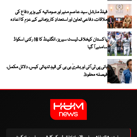
فیلڈ مارشل سید عاصم منیر اور صومالیہ کے وزیر دفاع کی
ملاقات، دفاعی تعاون اور استعدادِ کار بڑھانے کے عزم کا اعادہ
پاکستان کیخلاف ٹیسٹ سیریز ، انگلینڈ کا 16 رکنی اسکواڈ
سامنے آ گیا
بانی پی ٹی آئی اور بشریٰ بی بی کی قیدِ تنہائی کیس، دلائل مکمل،
فیصلہ محفوظ