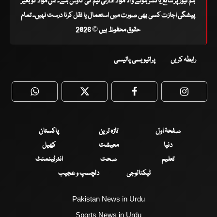
ہم نیوز پر شائع یا نشر ہونے والا مواد ادارتی ٹیم کی کاوش ہے۔ اس مواد کو بغیر
پیشگی اجازت کسی بھی صورت میں استعمال یا نقل کرنا درست نہیں۔ تمام
حقوق محفوظ ہیں © 2026
رابطہ کریں
پرائیویسی پالیسی
WhatsApp
Twitter
Facebook
Faceboo
صفحۂ اول
تازہ ترین
پاکستان
دنیا
معیشت
کھیل
تعلیم
صحت
انٹرٹینمنٹ
ٹیکنالوجی
دلچسپ و عجیب
Pakistan News in Urdu
Sports News in Urdu