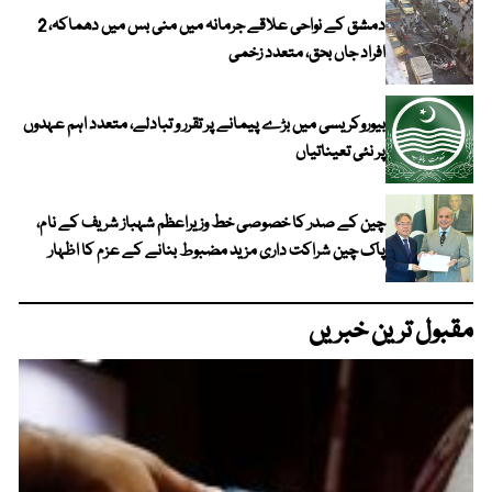
دمشق کے نواحی علاقے جرمانہ میں منی بس میں دھماکہ، 2
افراد جاں بحق، متعدد زخمی
بیوروکریسی میں بڑے پیمانے پر تقرر و تبادلے، متعدد اہم عہدوں
پر نئی تعیناتیاں
چین کے صدر کا خصوصی خط وزیراعظم شہباز شریف کے نام،
پاک چین شراکت داری مزید مضبوط بنانے کے عزم کا اظہار
مقبول ترین خبریں