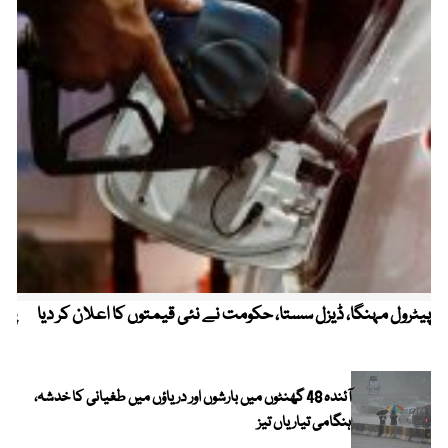
پیٹرول مہنگا، ڈیزل سستا، حکومت نے نئی قیمتوں کا اعلان کر دیا
پنج
آئندہ 48 گھنٹوں میں بارشوں اور دریاؤں میں طغیانی کا خدشہ،
ہنگامی تیاریاں تیز