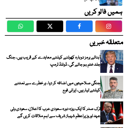
ہمیں فالو کریں
WhatsApp
Twitter
Facebook
Faceboo
متعلقہ خبریں
آبنائے ہرمز دوبارہ کھولنے کیلئے معاہدے کے قریب ہیں ، جنگ
جلد ختم ہو جائے گی ، ڈونلڈ ٹرمپ
جنگی صلاحیتوں میں اضافہ کر دیا ، ہر خطرے سے نمٹنے
کیلئے تیار ہیں ، ایرانی فوج
ترک صدر کا ایک روزہ دورہ سعودی عرب کا اعلان، سعودی ولی
عہد اور وزیراعظم شہباز شریف سے اہم ملاقات کریں گے