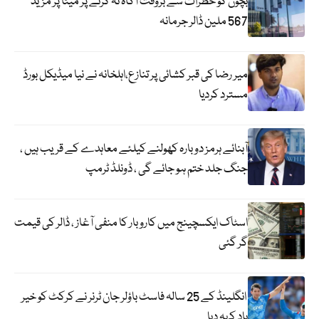
بچوں کو خطرات سے بروقت آگاہ نہ کرنے پر میٹا پر مزید
567 ملین ڈالر جرمانہ
میر رضا کی قبر کشائی پر تنازع،اہلخانہ نے نیا میڈیکل بورڈ
مسترد کردیا
آبنائے ہرمز دوبارہ کھولنے کیلئے معاہدے کے قریب ہیں ،
جنگ جلد ختم ہو جائے گی ، ڈونلڈ ٹرمپ
اسٹاک ایکسچینج میں کاروبار کا منفی آغاز ، ڈالر کی قیمت
گر گئی
انگلینڈ کے 25 سالہ فاسٹ باؤلر جان ٹرنر نے کرکٹ کو خیر
باد کہہ دیا