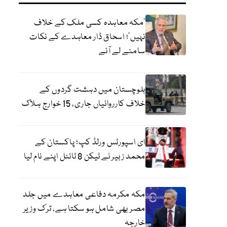
‘مکہ معاہدہ کسی ملک کے خلاف
نہیں’؛ اسحاق ڈار معاہدے کے نکات
سامنے لے آئے
بلوچستان میں دہشت گردوں کے
خلاف کارروائیاں جاری، 15 خوارج ہلاک
ای اسپورٹس ورلڈ کپ؛ پاکستان کے
محمد زبیر نے ٹیکن 8 ٹائٹل اپنے نام لیا
مکہ مکرمہ دفاعی معاہدے میں جلد
مصر بھی شامل ہو سکتا ہے، ترک وزیر
خارجہ