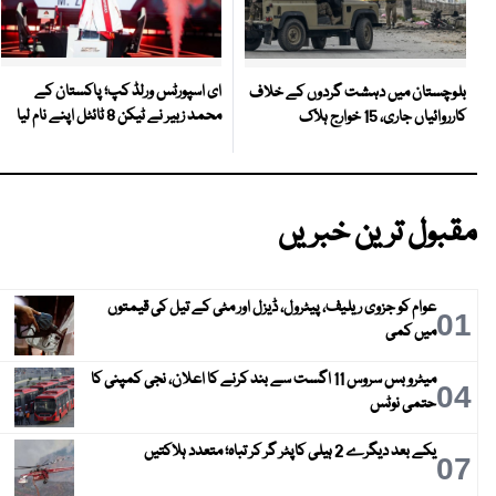
ای اسپورٹس ورلڈ کپ؛ پاکستان کے
بلوچستان میں دہشت گردوں کے خلاف
محمد زبیر نے ٹیکن 8 ٹائٹل اپنے نام لیا
کارروائیاں جاری، 15 خوارج ہلاک
مقبول ترین خبریں
عوام کو جزوی ریلیف، پیٹرول، ڈیزل اور مٹی کے تیل کی قیمتوں
01
میں کمی
میٹرو بس سروس 11 اگست سے بند کرنے کا اعلان، نجی کمپنی کا
04
حتمی نوٹس
یکے بعد دیگرے 2 ہیلی کاپٹر گر کر تباہ؛ متعدد ہلاکتیں
07