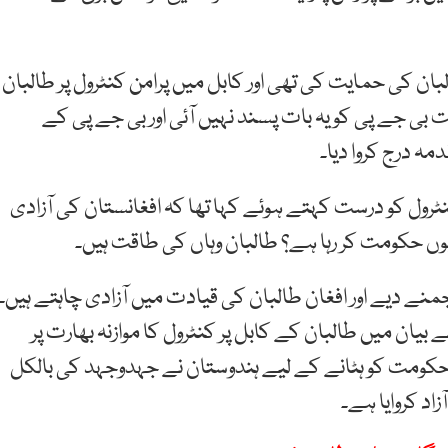
بان کی حمایت کی تھی اور کابل میں پرامن کنٹرول پر طالبان
 بی جے پی کو یہ بات پسند نہیں آئی اور بی جے پی کے
ہ درج کروا دیا۔
نٹرول کو درست کہتے ہوئے کہا تھا کہ افغانستان کی آزادی
یوں حکومت کر رہا ہے؟ طالبان وہاں کی طاقت ہیں۔
جمنے دیے اور افغان طالبان کی قیادت میں آزادی چاہتے ہیں۔
یان میں طالبان کے کابل پر کنٹرول کا موازنہ بھارت پر
یز حکومت کو ہٹانے کے لیے ہندوستان نے جہدوجہد کی بالکل
اد کروایا ہے۔