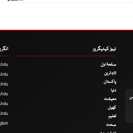
نیوز کیٹیگریز
انگر
صفحۂ اول
Urdu
تازہ ترین
Urdu
پاکستان
Urdu
دنیا
Urdu
اس
معیشت
Urdu
کھیل
Urdu
تعلیم
lish
صحت