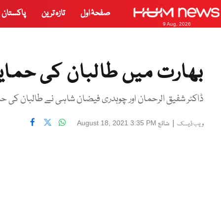
صفحۂ اول
تازہ ترین
پاکستان
9 Aug, 2026
بھارت میں طالبان کی حمایت پر 2 مقدم
ڈاکٹر شفیق الرحمان اور چوہدری فیضان شاہی نے طالبان کی ح
|
شائع
August 18, 2021 3:35 PM
ویب ڈیسک