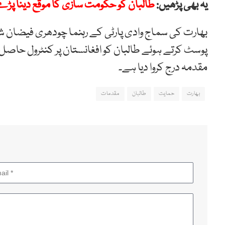
یہ بھی پڑھیں:
طالبان کو حکومت سازی کا موقع دینا پڑے گ
بھارت کی سماج وادی پارٹی کے رہنما چودھری فیضان 
پوسٹ کرتے ہوئے طالبان کو افغانستان پر کنٹرول حاصل
مقدمہ درج کروا دیا ہے۔
بھارت
حمایت
طالبان
مقدمات