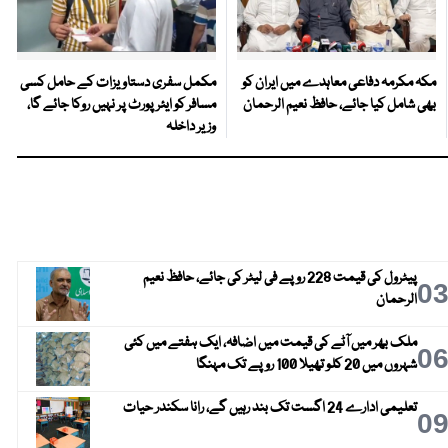
مکہ مکرمہ دفاعی معاہدے میں ایران کو
مکمل سفری دستاویزات کے حامل کسی
بھی شامل کیا جائے، حافظ نعیم الرحمان
مسافر کو ایئرپورٹ پر نہیں روکا جائے گا،
وزیر داخلہ
پیٹرول کی قیمت 228 روپے فی لیٹر کی جائے، حافظ نعیم
0
الرحمان
ملک بھر میں آٹے کی قیمت میں اضافہ، ایک ہفتے میں کئی
0
شہروں میں 20 کلو تھیلا 100 روپے تک مہنگا
تعلیمی ادارے 24 اگست تک بند رہیں گے، رانا سکندر حیات
0