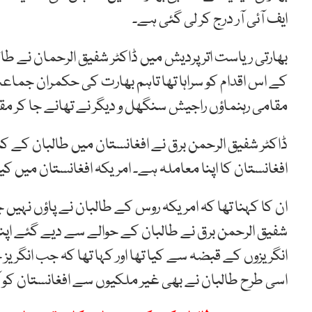
ایف آئی آر درج کر لی گئی ہے۔
بھارتی ریاست اترپردیش میں ڈاکٹر شفیق الرحمان نے طال
کے اس اقدام کو سراہا تھا تاہم بھارت کی حکمران جماعت
مقامی رہنماؤں راجیش سنگھل و دیگر نے تھانے جا کر مقدم
ڈاکٹر شفیق الرحمن برق نے افغانستان میں طالبان کے ک
افغانستان کا اپنا معاملہ ہے۔ امریکہ افغانستان میں ک
ان کا کہنا تھا کہ امریکہ روس کے طالبان نے پاؤں نہیں 
شفیق الرحمن برق نے طالبان کے حوالے سے دیے گئے اپنے ب
انگریزوں کے قبضہ سے کیا تھا اور کہا تھا کہ جب انگر
اسی طرح طالبان نے بھی غیر ملکیوں سے افغانستان کو آز