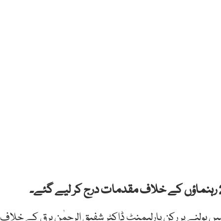
ں بولنے پر رکن پارلیمنٹ ڈاکٹر شفیق الرحمٰن برق کے خلاف