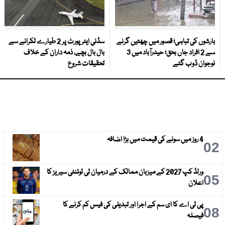
بارشوں کی تباہی؛ قصور میں چھتیں گرنے
سڈنی ایئرپورٹ پر 2 طیارے ٹکرانے سے
سے 2 افراد جاں بحق؛ حیدرآباد میں 3
بال بال بچے، ذمہ داران کے خلاف
نوجوان ڈوب گئے
تحقیقات شروع
4 روز میں سونے کی قیمت میں بڑا اضافہ
3
02
ورلڈ کپ 2027 کے میزبان ممالک کے درمیان ٹی ٹوئنٹی سیریز کا
6
05
اعلان
پی ٹی اے کا ای سم کے اجرا اور تبدیلی کی فیس کم کرنے کا
9
08
فیصلہ