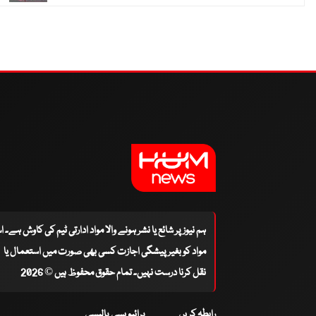
ہم نیوز پر شائع یا نشر ہونے والا مواد ادارتی ٹیم کی کاوش ہے۔ 
مواد کو بغیر پیشگی اجازت کسی بھی صورت میں استعمال یا
نقل کرنا درست نہیں۔ تمام حقوق محفوظ ہیں © 2026
رابطہ کریں
پرائیویسی پالیسی