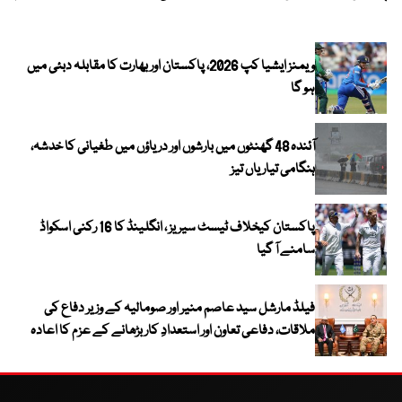
ویمنز ایشیا کپ 2026، پاکستان اور بھارت کا مقابلہ دبئی میں
ہو گا
آئندہ 48 گھنٹوں میں بارشوں اور دریاؤں میں طغیانی کا خدشہ،
ہنگامی تیاریاں تیز
پاکستان کیخلاف ٹیسٹ سیریز ، انگلینڈ کا 16 رکنی اسکواڈ
سامنے آ گیا
فیلڈ مارشل سید عاصم منیر اور صومالیہ کے وزیر دفاع کی
ملاقات، دفاعی تعاون اور استعدادِ کار بڑھانے کے عزم کا اعادہ