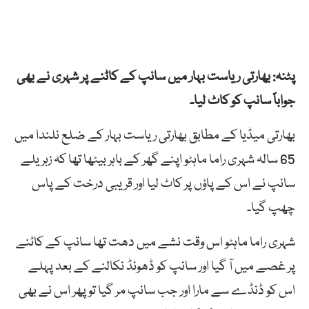
پٹنہ: بھارتی ریاست بہار میں سانپ کے کاٹنے پر شہری نے بھی
جواباً سانپ کو کاٹ لیا۔
بھارتی میڈیا کے مطابق بھارتی ریاست بہار کے ضلع نلندا میں
65 سالہ شہری راما ماہٹو اپنے گھر کے باہر بیٹھا تھا کہ زہریلے
سانپ نے اس کے پاؤں پر کاٹ لیا اور قریبی درخت کے پاس
چھپ گیا۔
شہری راما ماہٹو اس وقت نشے میں دھت تھا سانپ کے کاٹنے
پر غصے میں آ گیا اور سانپ کو ڈھونڈ نکالنے کے بعد پہلے
اس کو ڈنڈے سے مارا اور جب سانپ مر گیا تو پھر اس نے بھی