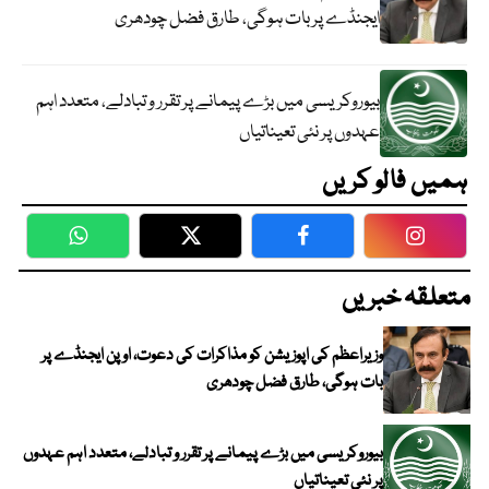
ایجنڈے پر بات ہوگی، طارق فضل چودھری
بیوروکریسی میں بڑے پیمانے پر تقرر و تبادلے، متعدد اہم
عہدوں پر نئی تعیناتیاں
ہمیں فالو کریں
WhatsApp
Twitter
Facebook
Faceboo
متعلقہ خبریں
وزیراعظم کی اپوزیشن کو مذاکرات کی دعوت، اوپن ایجنڈے پر
بات ہوگی، طارق فضل چودھری
بیوروکریسی میں بڑے پیمانے پر تقرر و تبادلے، متعدد اہم عہدوں
پر نئی تعیناتیاں