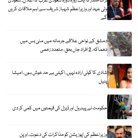
ترک صدر کا ایک روزہ دورہ سعودی عرب کا اعلان، سعودی
ولی عہد اور وزیراعظم شہباز شریف سے اہم ملاقات کریں
گے
دمشق کے نواحی علاقے جرمانہ میں منی بس میں
دھماکہ، 2 افراد جاں بحق، متعدد زخمی
شادی کا کوئی ارادہ نہیں، اکیلی بے حد خوش ہوں، امیشا
پٹیل
حکومت نے پیٹرول اور ڈیزل کی قیمتوں میں کمی کر دی
وزیراعظم کی اپوزیشن کو مذاکرات کی دعوت، اوپن