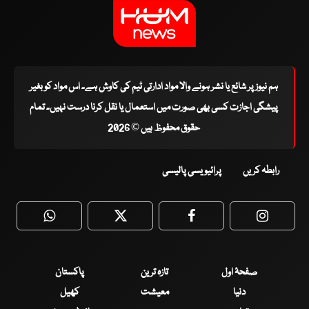
ہم نیوز پر شائع یا نشر ہونے والا مواد ادارتی ٹیم کی کاوش ہے۔ اس مواد کو بغیر
پیشگی اجازت کسی بھی صورت میں استعمال یا نقل کرنا درست نہیں۔ تمام
حقوق محفوظ ہیں © 2026
رابطہ کریں
پرائیویسی پالیسی
WhatsApp
Twitter
Facebook
Faceboo
صفحۂ اول
تازہ ترین
پاکستان
دنیا
معیشت
کھیل