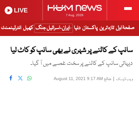
LIVE
7 Aug, 2026
صفحۂ اول
تازہ ترین
پاکستان
دنیا
ایران-اسرائیل جنگ
کھیل
انٹرٹینمنٹ
سانپ کے کاٹنے پر شہری نے بھی سانپ کو کاٹ لیا
دیہاتی سانپ کے کاٹنے پر سخت غصے میں آ گیا۔
|
شائع
August 11, 2021 9:17 AM
ویب ڈیسک