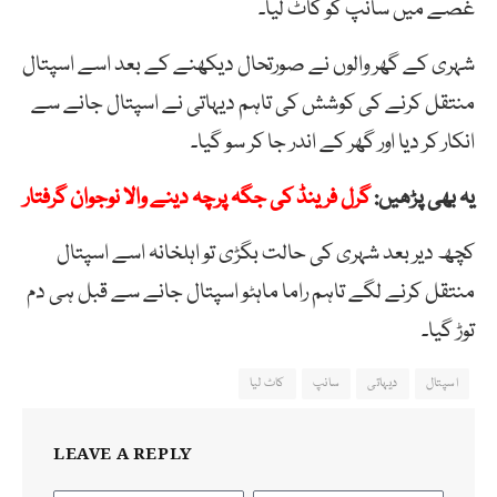
غصے میں سانپ کو کاٹ لیا۔
شہری کے گھر والوں نے صورتحال دیکھنے کے بعد اسے اسپتال
منتقل کرنے کی کوشش کی تاہم دیہاتی نے اسپتال جانے سے
انکار کر دیا اور گھر کے اندر جا کر سو گیا۔
یہ بھی پڑھیں:
گرل فرینڈ کی جگہ پرچہ دینے والا نوجوان گرفتار
کچھ دیر بعد شہری کی حالت بگڑی تو اہلخانہ اسے اسپتال
منتقل کرنے لگے تاہم راما ماہٹو اسپتال جانے سے قبل ہی دم
توڑ گیا۔
اسپتال
دیہاتی
سانپ
کاٹ لیا
LEAVE A REPLY