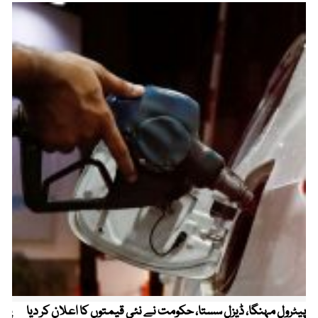
پیٹرول مہنگا، ڈیزل سستا، حکومت نے نئی قیمتوں کا اعلان کر دیا
پنج