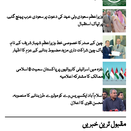
وزیراعظم سعودی ولی عہد کی دعوت پر سعودی عرب پہنچ گئے،
پر تپاک استقبال
چین کے صدر کا خصوصی خط وزیراعظم شہباز شریف کے نام،
پاک چین شراکت داری مزید مضبوط بنانے کے عزم کا اظہار
غزہ میں اسرائیلی کارروائیوں پر پاکستان سمیت 8 اسلامی
ممالک کا مشترکہ اعلامیہ
اسلام آباد ایکسپریس وے کو موٹروے طرز بنانے کا منصوبہ،
محسن نقوی کا اعلان
مقبول ترین خبریں