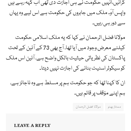
کرائیں،انہیں حکومت نے ہی اجازت دی تھی اب کہہ رہے ہیں
واپس آوَ۔ ملک میں جابروں کی حکومت ہے اس لیے وہ یہاں
سے دور ہی رہیں۔
مولانا فضل الرحمان نے کہا کہ یہ ملک اسلامی حکومت
کیلئے معرض وجود میں آیا تھا، آج بھی 73 کے آئین کے تحت
پاکستان کی نظریاتی حیثیت بالکل واضح ہے، آئین اس ملک
کو سیکولر اسٹیٹ بنانے کی اجازت نہیں دیتا۔
ان کا کہنا تھا کہ جو حکومت ہم پر مسلط ہے وہ ناجائز ہے،
ہم اپنے مؤقف پر قائم ہیں۔
ممتاز بھٹو
مولانا فضل الرحمان
LEAVE A REPLY