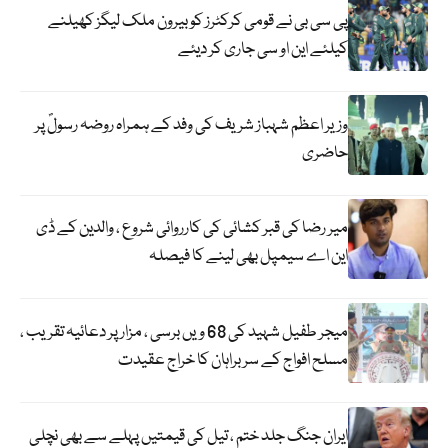
پی سی بی نے قومی کرکٹرز کو بیرون ملک لیگز کھیلنے
کیلئے این او سی جاری کر دیئے
وزیر اعظم شہباز شریف کی وفد کے ہمراہ روضہ رسولؐ پر
حاضری
میر رضا کی قبر کشائی کی کارروائی شروع ، والدین کے ڈی
این اے سیمپل بھی لینے کا فیصلہ
میجر طفیل شہید کی 68 ویں برسی ، مزار پر دعائیہ تقریب ،
مسلح افواج کے سربراہان کا خراج عقیدت
ایران جنگ جلد ختم ، تیل کی قیمتیں پہلے سے بھی نچلی