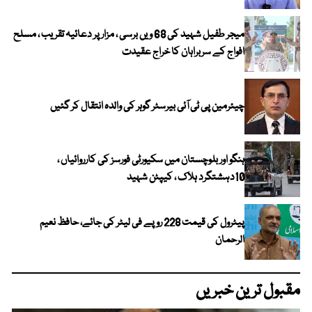
میجر طفیل شہید کی 68 ویں برسی ، مزار پر دعائیہ تقریب ، مسلح
افواج کے سربراہان کا خراج عقیدت
چیئرمین پی ٹی آئی بیرسٹر گوہر کی والدہ انتقال کر گئیں
ہنگو اور بلوچستان میں سکیورٹی فورسز کی کارروائیاں ،
10دہشتگرد ہلاک ، کیپٹن شہید
پیٹرول کی قیمت 228 روپے فی لیٹر کی جائے، حافظ نعیم
الرحمان
مقبول ترین خبریں