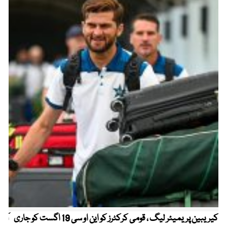
کیریبین پریمیئر لیگ ، قومی کرکٹرز کو این او سی 19 اگست کو جاری
آز