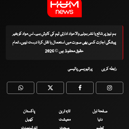
ہم نیوز پر شائع یا نشر ہونے والا مواد ادارتی ٹیم کی کاوش ہے۔ اس مواد کو بغیر
پیشگی اجازت کسی بھی صورت میں استعمال یا نقل کرنا درست نہیں۔ تمام
حقوق محفوظ ہیں © 2026
رابطہ کریں
پرائیویسی پالیسی
WhatsApp
Twitter
Facebook
Faceboo
صفحۂ اول
تازہ ترین
پاکستان
دنیا
معیشت
کھیل
تعلیم
صحت
انٹرٹینمنٹ