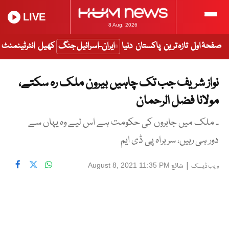
LIVE
8 Aug, 2026
صفحۂ اول
تازہ ترین
پاکستان
دنیا
ایران-اسرائیل جنگ
کھیل
انٹرٹینمنٹ
نواز شریف جب تک چاہیں بیرون ملک رہ سکتے،
مولانا فضل الرحمان
۔ ملک میں جابروں کی حکومت ہے اس لیے وہ یہاں سے
دور ہی رہیں، سربراہ پی ڈی ایم
|
شائع
August 8, 2021 11:35 PM
ویب ڈیسک