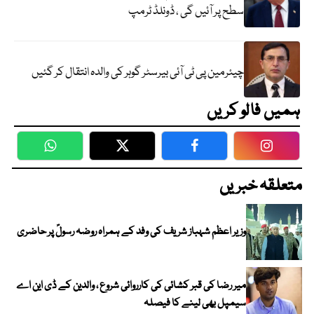
سطح پر آئیں گی ، ڈونلڈ ٹرمپ
چیئرمین پی ٹی آئی بیرسٹر گوہر کی والدہ انتقال کر گئیں
ہمیں فالو کریں
WhatsApp
Twitter
Facebook
Faceboo
متعلقہ خبریں
وزیر اعظم شہباز شریف کی وفد کے ہمراہ روضہ رسولؐ پر حاضری
میر رضا کی قبر کشائی کی کارروائی شروع ، والدین کے ڈی این اے
سیمپل بھی لینے کا فیصلہ