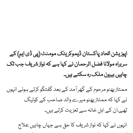
اپوزیشن اتحاد پاکستان ڈیموکریٹک مومنٹ (پی ڈی ایم) کے
سربراہ مولانا فضل الرحمان نے کہا ہے کہ نواز شریف جب تک
چاہیں بیرون ملک رہ سکتے ہیں۔
ممتاز بھٹو مرحوم کے گھر آمد کے بعد گفتگو کرتے ہوئے انہوں
نے کہا کہ ممتاز بھٹو میرے والد صاحب کے کولیگ
تھے،ان کے اہل خانہ سے تعزیت کرتے ہیں۔
انہوں نے کہا کہ نواز شریف کا حق ہے جہاں چاہیں علاج