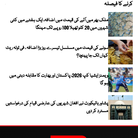
کرنے کا فیصلہ
چھی
ملک بھر میں آٹے کی قیمت میں اضافہ، ایک ہفتے میں کئی
شہروں میں 20 کلو تھیلا 100 روپے تک مہنگا
سونے کی قیمت میں مسلسل تیسرے روز بڑا اضافہ ، فی تولہ ریٹ
کہاں تک جا پہنچا؟
ویمنز ایشیا کپ 2026، پاکستان اور بھارت کا مقابلہ دبئی میں
ہو گا
پشاور ہائیکورٹ نے افغان شہریوں کی عارضی قیام کی درخواستیں
مسترد کر دیں