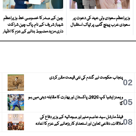
وزیراعظم سعودی ولی عہد کی دعوت پر
چین کے صدر کا خصوصی خط وزیراعظم
سعودی عرب پہنچ گئے، پر تپاک استقبال
شہباز شریف کے نام، پاک چین شراکت
داری مزید مضبوط بنانے کے عزم کا اظہار
پنجاب حکومت نے گندم کی نئی قیمت مقرر کردی
3
02
ویمنز ایشیا کپ 2026، پاکستان اور بھارت کا مقابلہ دبئی میں ہو
6
05
گا
فیلڈ مارشل سید عاصم منیر اور صومالیہ کے وزیر دفاع کی
9
08
ملاقات، دفاعی تعاون اور استعدادِ کار بڑھانے کے عزم کا اعادہ