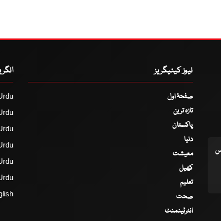
نیوز کیٹیگریز
انگر
صفحۂ اول
Urdu
تازہ ترین
Urdu
پاکستان
Urdu
دنیا
Urdu
اس
معیشت
Urdu
کھیل
Urdu
تعلیم
lish
صحت
انٹرٹینمنٹ