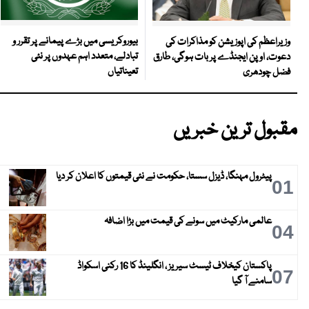
بیوروکریسی میں بڑے پیمانے پر تقرر و
وزیراعظم کی اپوزیشن کو مذاکرات کی
تبادلے، متعدد اہم عہدوں پر نئی
دعوت، اوپن ایجنڈے پر بات ہوگی، طارق
تعیناتیاں
فضل چودھری
مقبول ترین خبریں
پیٹرول مہنگا، ڈیزل سستا، حکومت نے نئی قیمتوں کا اعلان کر دیا
01
عالمی مارکیٹ میں سونے کی قیمت میں بڑا اضافہ
04
پاکستان کیخلاف ٹیسٹ سیریز ، انگلینڈ کا 16 رکنی اسکواڈ
07
سامنے آ گیا