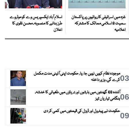
غزہ میں اسرائیلی کارروائیوں پر پاکستان
اسلام آباد ایکسپریس وے کو موٹروے
سمیت 8 اسلامی ممالک کا مشترکہ
طرز بنانے کا منصوبہ، محسن نقوی کا
اعلامیہ
اعلان
موجودہ نظام کہیں نہیں جا رہا، حکومت اپنی آئینی مدت مکمل
0
کرے گی، وزیر داخلہ
آئندہ 48 گھنٹوں میں بارشوں اور دریاؤں میں طغیانی کا خدشہ،
0
ہنگامی تیاریاں تیز
حکومت نے پیٹرول اور ڈیزل کی قیمتوں میں کمی کر دی
0