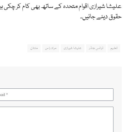
علیشا شیرازی اقوام متحدہ کے ساتھ بھی کام کر چکی ہ
حقوق دیئے جائیں۔
تعلیم
ٹرانس جنڈر
علیشا شیرازی
مراد راس
ملتان