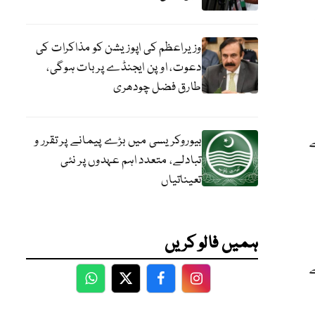
وزیراعظم کی اپوزیشن کو مذاکرات کی
دعوت، اوپن ایجنڈے پر بات ہوگی،
طارق فضل چودھری
بیوروکریسی میں بڑے پیمانے پر تقرر و
تبادلے، متعدد اہم عہدوں پر نئی
تعیناتیاں
ہمیں فالو کریں
WhatsApp
Twitter
Facebook
Facebook