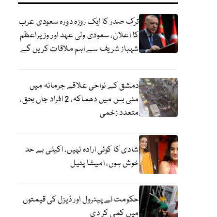
ترک صدر کا ایک روزہ دورہ سعودی عرب
کا اعلان، سعودی ولی عہد اور وزیراعظم
شہباز شریف سے اہم ملاقات کریں گے
دمشق کے نواحی علاقے جرمانہ میں
منی بس میں دھماکہ، 2 افراد جاں بحق،
متعدد زخمی
شادی کا کوئی ارادہ نہیں، اکیلی بے حد
خوش ہوں، امیشا پٹیل
حکومت نے پیٹرول اور ڈیزل کی قیمتوں
میں کمی کر دی