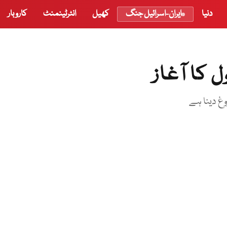
دنیا
ایران-اسرائیل جنگ
کھیل
انٹرٹینمنٹ
کاروبار
کا آغاز
غ دینا ہے