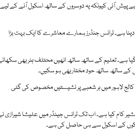
 پیش آئی کیونکہ یہ دوسروں کے ساتھ اسکول آنے کے لیے
دینا ہے۔ ٹرانس جنڈرز ہمارے معاشرے کا ایک بہت بڑا
ا گیا ہے۔ تعلیم کے ساتھ ساتھ انھیں محتلف ہنر بھی سکھائے
ائی کے ساتھ ساتھ حود مختاربھی ہو سکیں۔
کالج لاہور میں ہر شعبے پر نشیستیں مخصوص کی گئی
یر کام کیا ہے۔ اب تک ٹرانس جینڈر میں علیشا شیرازی نے
یم لڑکوں کے اسکول سے ہی حاصل کی ہے۔