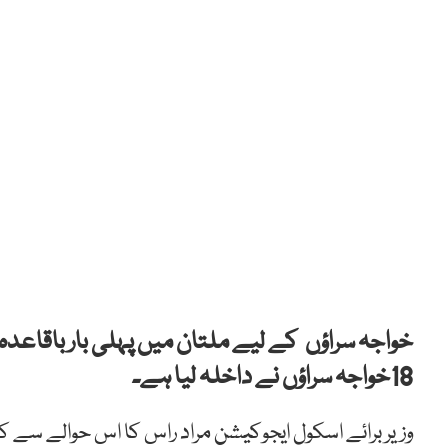
خواجہ
سراؤں
کے لیے ملتان میں پہلی بار باقاعدہ 
18
خواجہ سراؤں نے داخلہ لیا ہے۔
وزیر برائے اسکول ایجوکیشن مراد راس کا اس حوالے سے 