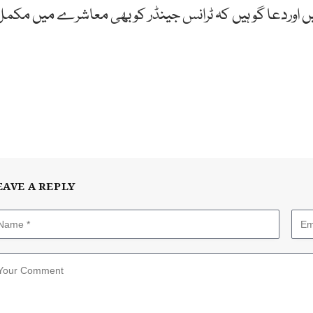
یں اوردعا گو ہیں کہ ٹرانس جینڈر کو بھی معاشرے میں مکمل
EAVE A REPLY