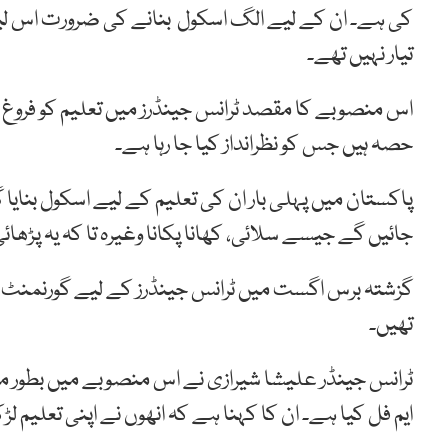
کی ہے۔ ان کے لیے الگ اسکول بنانے کی ضرورت اس لیے
تیار نہیں تھے۔
اس منصوبے کا مقصد ٹرانس جینڈرز میں تعلیم کو فروغ 
حصہ ہیں جس کو نظرانداز کیا جا رہا ہے۔
پاکستان میں پہلی بار ان کی تعلیم کے لیے اسکول بنای
جائیں گے جیسے سلائی، کھانا پکانا وغیرہ تا کہ یہ پڑھ
گزشتہ برس اگست میں ٹرانس جینڈرز کے لیے گورنمنٹ 
تھیں۔
ٹرانس جینڈر علیشا شیرازی نے اس منصوبے میں بطور مش
ایم فل کیا ہے۔ ان کا کہنا ہے کہ انھوں نے اپنی تعل