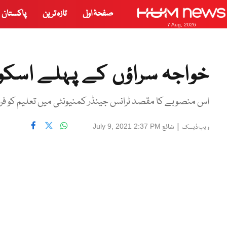
صفحۂ اول
تازہ ترین
پاکستان
7 Aug, 2026
خواجہ سراؤں کے پہلے اسکول 
اس منصوبے کا مقصد ٹرانس جینڈر کمنیونٹی میں تعلیم کو فرو
|
شائع
July 9, 2021 2:37 PM
ویب ڈیسک