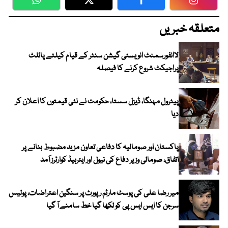
WhatsApp
Twitter
Facebook
Faceboo
متعلقہ خبریں
لاانفورسمنٹ انویسٹی گیشن سنٹر کے قیام کیلئے پائلٹ
پراجیکٹ شروع کرنے کا فیصلہ
پیٹرول مہنگا، ڈیزل سستا، حکومت نے نئی قیمتوں کا اعلان کر
دیا
پاکستان اور صومالیہ کا دفاعی تعاون مزید مضبوط بنانے پر
اتفاق، صومالی وزیر دفاع کی نیول اور ایئرہیڈ کوارٹرز آمد
میر رضا علی کی پوسٹ مارٹم رپورٹ پر سنگین اعتراضات، پولیس
سرجن کا ایس ایس پی کو لکھا گیا خط سامنے آ گیا