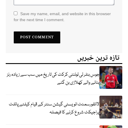
Save my name, email, and website in this browser
for the next time I comment.
تازہ ترین خبریں
جوس بٹلر ٹی ٹوئنٹی کرکٹ کی تاریخ میں سب سے زیادہ رنز
بنانے والے کھلاڑی بن گئے
لاانفورسمنٹ انویسٹی گیشن سنٹر کے قیام کیلئے پائلٹ
پراجیکٹ شروع کرنے کا فیصلہ