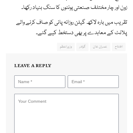
زون
اور
چار
مختلف
صنعتی
یونٹوں
کا
سنگ
بنیاد
رکھا
۔
تقریب میں بارہ
لاکھ
گیلن
روزانہ
پانی
کو
صاف
کرنے
والے
پلانٹ
کے
معاہدے
پر
بھی
دستخط
کیے
گئے۔
افتتاح
عمران خان
گوادر
وزیراعظم
LEAVE A REPLY