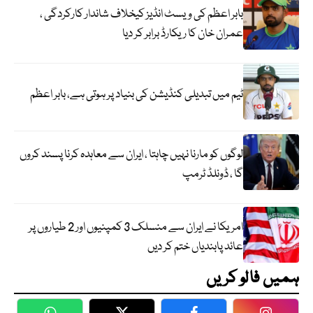
بابر اعظم کی ویسٹ انڈیز کیخلاف شاندار کارکردگی ،
عمران خان کا ریکارڈ برابر کر دیا
ٹیم میں تبدیلی کنڈیشن کی بنیاد پر ہوتی ہے، بابر اعظم
لوگوں کو مارنا نہیں چاہتا ، ایران سے معاہدہ کرنا پسند کروں
گا ، ڈونلڈ ٹرمپ
امریکا نے ایران سے منسلک 3 کمپنیوں اور 2 طیاروں پر
عائد پابندیاں ختم کر دیں
ہمیں فالو کریں