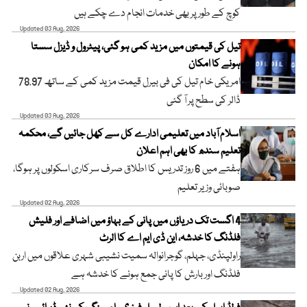
کوچ کے طور پر بھی خدمات انجام دے چکے ہیں
Updated 03 Aug, 2026
تیل کی قیمتوں میں مزید کمی ہو گئی، پیٹرول و ڈیزل سستا
ہونے کا امکان
امریکی خام تیل کی فی بیرل قیمت مزید کمی کے ساتھ 78.97
ڈالر کی سطح پر آ گئی
Updated 03 Aug, 2026
اسلام آباد میں تعلیمی ادارے کل سے کھل جائیں گے، محکمہ
تعلیم سندھ کا بھی اہم اعلان
ہفتے میں 6 روز تدریس کا اطلاق صرف سرکاری اسکولوں پر ہوگا،
صوبائی وزیر تعلیم
Updated 02 Aug, 2026
4 اگست تک دریاؤں میں پانی کے بہاؤ میں اضافے اور فلیش
فلڈنگ کا خدشہ، این ڈی ایم اے کا الرٹ
راولپنڈی، جہلم، گوجرانوالہ سمیت نشیبی شہری علاقوں میں اربن
فلڈنگ اور بارش کا پانی جمع ہونے کا خدشہ ہے
Updated 02 Aug, 2026