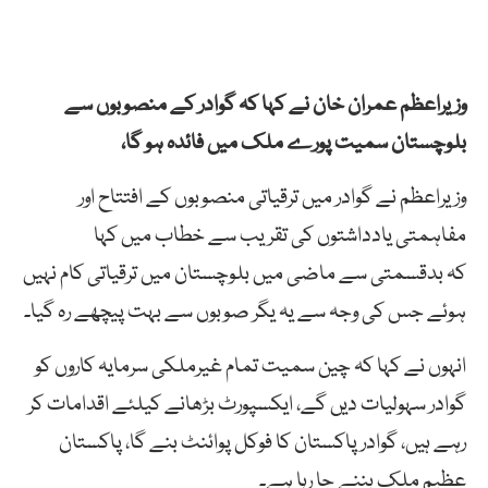
وزیراعظم
عمران
خان
نے کہا کہ
گوادر
کے
منصوبوں
سے
بلوچستان
سمیت
پورے
ملک
میں
فائدہ
ہو
گا،
وزیراعظم نے گوادر میں ترقیاتی منصوبوں کے افتتاح اور
مفاہمتی یادداشتوں کی تقریب سے خطاب میں کہا
کہ
بدقسمتی
سے
ماضی
میں
بلوچستان
میں
ترقیاتی
کام
نہیں
ہوئے جس کی وجہ سے یہ
یگر
صوبوں
سے
بہت
پیچھے
رہ
گیا۔
انہوں نے کہا کہ چین
سمیت
تمام
غیرملکی
سرمایہ
کاروں
کو
گوادر
سہولیات
دیں
گے،
ایکسپورٹ
بڑھانے
کیلئے
اقدامات
کر
رہے
ہیں،
گوادر
پاکستان
کا
فوکل
پوائنٹ
بنے
گا،
پاکستان
عظیم
ملک
بننے
جا
رہا
ہے۔