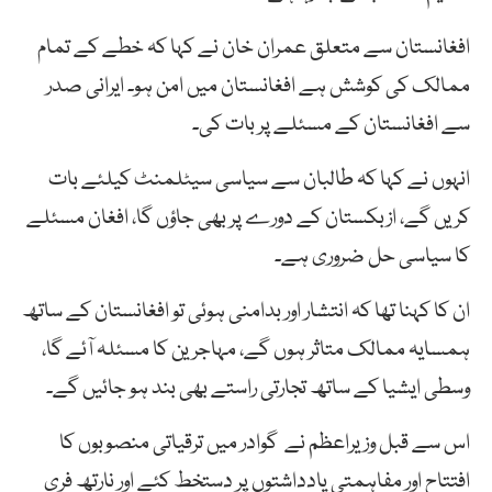
افغانستان سے متعلق
عمران
خان
نے کہا کہ
خطے
کے
تمام
ممالک
کی
کوشش
ہے
افغانستان
میں
امن
ہو۔
ایرانی
صدر
سے
افغانستان
کے
مسئلے
پر
بات
کی۔
انہوں نے کہا
کہ
طالبان
سے
سیاسی
سیٹلمنٹ
کیلئے
بات
کریں
گے،
ازبکستان
کے
دورے
پر
بھی
جاؤں
گا،
افغان
مسئلے
کا
سیاسی
حل
ضروری
ہے۔
ان کا کہنا تھا کہ انتشار
اور
بدامنی
ہوئی
تو
افغانستان
کے
ساتھ
ہمسایہ
ممالک
متاثر
ہوں
گے،
مہاجرین
کا
مسئلہ
آئے
گا،
وسطی
ایشیا
کے
ساتھ
تجارتی
راستے
بھی
بند
ہو
جائیں
گے۔
اس سے قبل
وزیراعظم نے گوادر میں
ترقیاتی
منصوبوں
کا
افتتاح
اور
مفاہمتی
یادداشتوں
پر
دستخط
کئے اور
نارتھ
فری