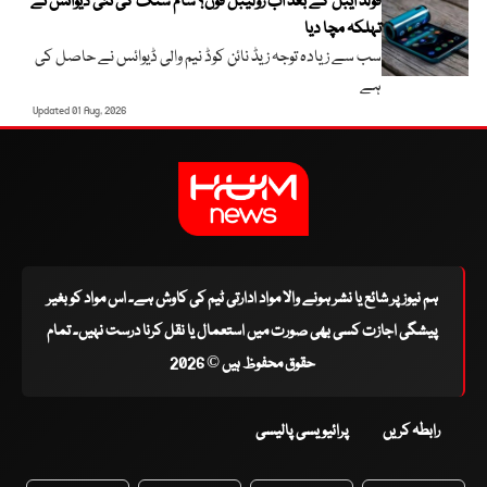
فولڈ ایبل کے بعد اب رولیبل فون؟ سام سنگ کی نئی ڈیوائس نے
تہلکہ مچا دیا
سب سے زیادہ توجہ زیڈ نائن کوڈ نیم والی ڈیوائس نے حاصل کی
ہے
Updated 01 Aug, 2026
ہم نیوز پر شائع یا نشر ہونے والا مواد ادارتی ٹیم کی کاوش ہے۔ اس مواد کو بغیر
پیشگی اجازت کسی بھی صورت میں استعمال یا نقل کرنا درست نہیں۔ تمام
حقوق محفوظ ہیں © 2026
رابطہ کریں
پرائیویسی پالیسی