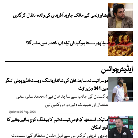
پشاور زلمی کے مالک جاوید آفریدی کی والدہ انتقال کر گئیں
سونا پھر سستا ہوگیا،فی تولہ اب کتنے میں ملے گا؟
ایڈیٹرچوائس
دوسرا ٹیسٹ، ساجد خان کی شاندار بالنگ، ویسٹ انڈیز پہلی اننگز
میں 344 رنز پر آؤٹ
پاکستان کی جانب سے ساجد خان نے 4، محمد علی، علی
عثمان اور عبید شاہ نے دو دو وکٹیں لیں
Updated 03 Aug, 2026
مائیک اسمتھ کو قومی ٹیسٹ ٹیم کا بیٹنگ کوچ بنائے جانے کا
قوی امکان
جنوبی افریقی کرکٹر اس سے قبل ملتان سلطانز کے اسسٹنٹ