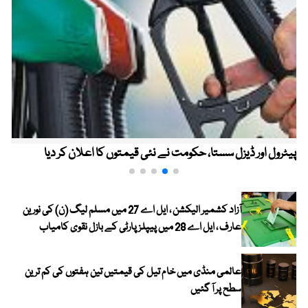
پیٹرول اور ڈیزل سستا، حکومت نے نئی قیمتوں کا اعلان کر دیا
آزاد کشمیر الیکشن ، ایل اے 27 میں مسلم لیگ (ن) کی نورین
عارف ، ایل اے 28 میں پیپلز پارٹی کے بازل نقوی کامیاب
عالمی منڈی میں خام تیل کی قیمتیں تین ہفتوں کی کم ترین
سطح پر آ گئیں