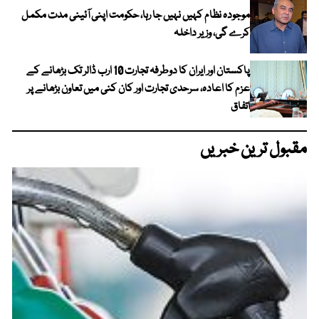
موجودہ نظام کہیں نہیں جا رہا، حکومت اپنی آئینی مدت مکمل
کرے گی، وزیر داخلہ
پاکستان اور ایران کا دوطرفہ تجارت 10 ارب ڈالر تک بڑھانے کے
عزم کا اعادہ، سرحدی تجارت اور کان کنی میں تعاون بڑھانے پر
اتفاق
مقبول ترین خبریں