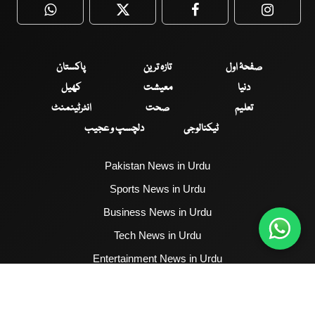
WhatsApp
Twitter
Facebook
Faceboo
صفحۂ اول
تازہ ترین
پاکستان
دنیا
معیشت
کھیل
تعلیم
صحت
انٹرٹینمنٹ
ٹیکنالوجی
دلچسپ و عجیب
Pakistan News in Urdu
Sports News in Urdu
Business News in Urdu
Tech News in Urdu
Entertainment News in Urdu
Health News in Urdu
Hum News English