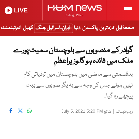
LIVE
6 Aug, 2026
صفحۂ اول
تازہ ترین
پاکستان
دنیا
ایران-اسرائیل جنگ
کھیل
انٹرٹینمنٹ
گوادر کے منصوبوں سے بلوچستان سمیت پورے
ملک میں فائدہ ہو گا،وزیراعظم
بدقسمتی سے ماضی میں بلوچستان میں ترقیاتی کام
نہیں ہوئے جس کی وجہ سے یہ یگر صوبوں سے بہت
پیچھے رہ گیا۔
|
شائع
July 5, 2021 5:20 PM
ویب ڈیسک