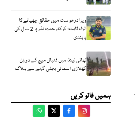
ویزا درخواست میں حقائق چھپانےکا
الزام ثابت؛ کرکٹر حمزہ نذر پر 2 سال کی
پابندی
تھائی لینڈ میں فٹبال میچ کے دوران
کھلاڑی آسمانی بجلی گرنے سے ہلاک
ہمیں فالو کریں
WhatsApp
Twitter
Facebook
Facebook