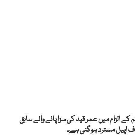
ے الزام میں عمر قید کی سزا پانے والے سابق
اف اپیل مسترد ہوگئی ہے۔