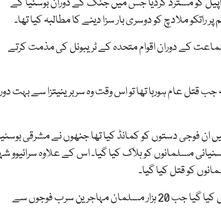
اپیل کو مسترد کردیا جس میں جنگ کے دوران بوسنیا کے
ر راتکو ملادچ کو دوسری بار سزا دینے کا مطالبہ کیا تھا۔
ماعت کے دوران اقوام متحدہ کے ٹریبونل کی مذمت کرتے
ب قتل عام ہورہا تھا تو اس وقت وہ سربرینیتزا سے بہت دور
چ نے جنھیں بوسنیا کا قصائی کہا جاتا ہے 1995 میں ان فوجی دستوں کو کمانڈ کیا تھا جنھوں نے مشرقی بوسنی
ہر سربرینیتزا میں قتل عام کیا جس میں 7000 بوسنیائی مسلمانوں کو ہلاک کیا گیا۔ اس کے علاوہ سرائیوو شہ
یہ قتلِ عام بوسنیا کی جنگ کے اختتام سے چند ماہ قبل کیا گیا جب 20 ہزار مسلمان مہاجرین سرب فوجوں سے