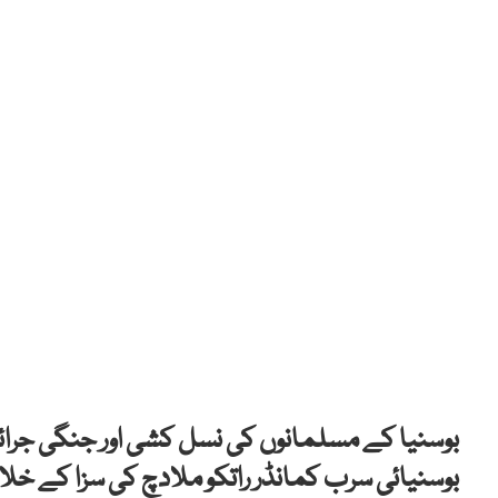
بوسنیا کے مسلمانوں کی نسل کشی اور جنگی جرائم ک
بوسنیائی سرب کمانڈر راتکو ملادچ کی سزا کے خل