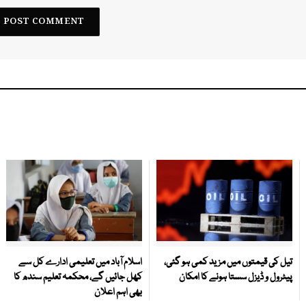
تیل کی قیمتوں میں مزید کمی ہو گئی،
اسلام آباد میں تعلیمی ادارے کل سے
پیٹرول و ڈیزل سستا ہونے کا امکان
کھل جائیں گے، محکمہ تعلیم سندھ کا
بھی اہم اعلان