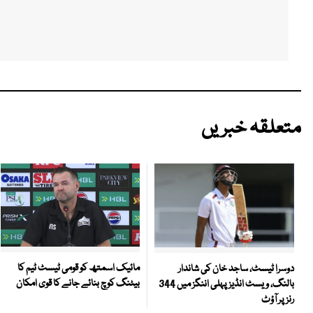
متعلقہ خبریں
مائیک اسمتھ کو قومی ٹیسٹ ٹیم کا
دوسرا ٹیسٹ، ساجد خان کی شاندار
بیٹنگ کوچ بنائے جانے کا قوی امکان
بالنگ، ویسٹ انڈیز پہلی اننگز میں 344
رنز پر آؤٹ