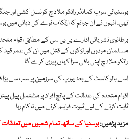
تھی۔ انہوں نے ان جرائم کا ارتکاب نوے کی دہائی میں بو
مسلمان مردوں اور لڑکوں کے قتل میں ان کی عمر قید کی 
راتکو ملادچ اپنی باقی سزا کہاں پوری کرے گا۔
اسے ہالوکاسٹ کے بعد یورپ کی سرزمین پر سب سے بڑا ق
اقوام متحدہ کی عدالت کے پانچ افراد پر مشتمل پیل پینل
ثابت کرنے کے لیے ثبوت فراہم کرنے میں ناکام رہا۔
مزید پڑھیں:
بوسنیا کے ساتھ تمام شعبوں میں تعلقات کے