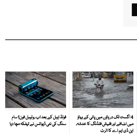
4 اگست تک دریاؤں میں پانی کے بہاؤ
فولڈ ایبل کے بعد اب رولیبل فون؟ سام
میں اضافے اور فلیش فلڈنگ کا خدشہ،
سنگ کی نئی ڈیوائس نے تہلکہ مچا دیا
این ڈی ایم اے کا الرٹ