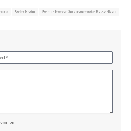
sacre
Ratko Mladic
Former Bosnian Serb commander Ratko Mladic
 comment.