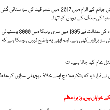
بوسنیائی سرب کمانڈر راتکو ملادچ کو نسل کشی اور جنگی جرائم کے الزام میں 2017 میں عمر قید کی سزا سنائی گئی
سنیا کی جنگ کے دوران کیا تھا۔
برطانوی نشریاتی ادارے بی بی سی کے مطابق اقوام متحدہ کی عدالت نے 1995 میں سری برنیکا میں 8000 بوسنیائی
سزا برقرار رکھی ہے۔ اہم ابھی یہ واضح نہیں ہوسکا ہے کہ
تل عام کہا جاتا ہے۔ ت
 نے قرار دیا کہ راتکو ملادچ اپنے خلاف پچھلی سزاؤں کو غلط
 خواہاں ہیں، وزیر اعظم