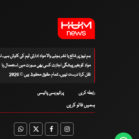
ہم نیوز پر شائع یا نشر ہونے والا مواد ادارتی ٹیم کی کاوش ہے۔ 
مواد کو بغیر پیشگی اجازت کسی بھی صورت میں استعمال یا
نقل کرنا درست نہیں۔ تمام حقوق محفوظ ہیں © 2026
رابطہ کریں
پرائیویسی پالیسی
ہمیں فالو کریں
WhatsApp
Twitter
Facebook
Facebook