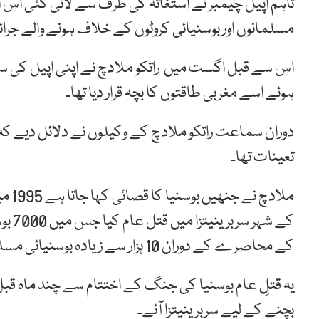
تاہم اپیل چیمبر نے استغاثہ کی طرف سے لائی گئی اس 
مسلمانوں اور بوسنیائی کروٹوں کے خلاف ہونے والے جرائم پ
اس سے قبل اگست میں راتکو ملادچ نے اپنی اپیل کی س
ہوئے اسے مغربی طاقتوں کا بچہ قرار دیا تھا۔
دوران سماعت راتکو ملادچ کے وکیلوں نے دلائل دیے کہ ج
تعینات تھا۔
ملاد
کے ش
کے محاصرے کے دوران 10 ہزار سے زیادہ بوسنیائی مسلمانوں کو قتل کیا گیا۔
بچنے کے لیے سربرینیتزا آئے۔