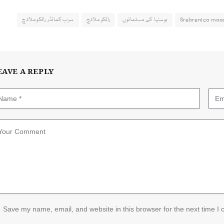
Srebrenica mas
بوسنیا کے مسلمانوں
راتکو ملادچ
سرب کمانڈر راتکو ملادچ
EAVE A REPLY
Save my name, email, and website in this browser for the next time I