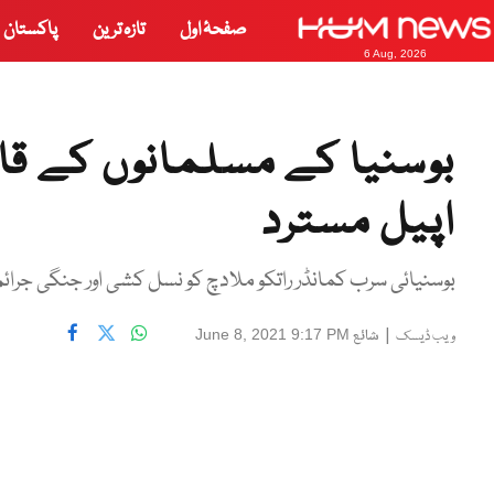
صفحۂ اول
تازہ ترین
پاکستان
6 Aug, 2026
بوسنیا کے مسلمانوں کے قات
اپیل مسترد
بوسنیائی سرب کمانڈر راتکو ملادچ کو نسل کشی اور جنگی جرائم کے الزام میں 2017 میں عمر قید 
|
شائع
June 8, 2021 9:17 PM
ویب ڈیسک