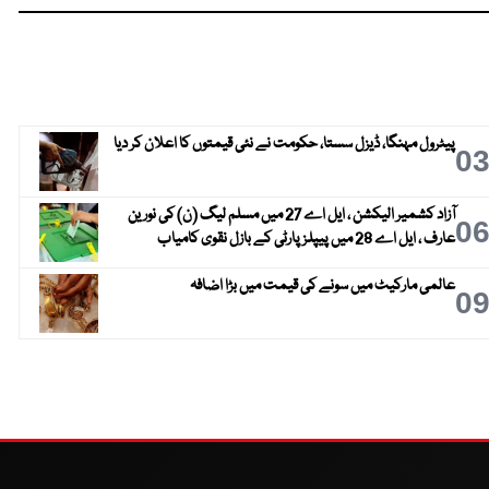
پیٹرول مہنگا، ڈیزل سستا، حکومت نے نئی قیمتوں کا اعلان کر دیا
0
آزاد کشمیر الیکشن ، ایل اے 27 میں مسلم لیگ (ن) کی نورین
0
عارف ، ایل اے 28 میں پیپلز پارٹی کے بازل نقوی کامیاب
عالمی مارکیٹ میں سونے کی قیمت میں بڑا اضافہ
0