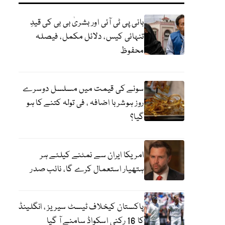
بانی پی ٹی آئی اور بشریٰ بی بی کی قیدِ
تنہائی کیس، دلائل مکمل، فیصلہ
محفوظ
سونے کی قیمت میں مسلسل دوسرے
روز ہوشربا اضافہ ، فی تولہ کتنے کا ہو
گیا؟
امریکا ایران سے نمٹنے کیلئے ہر
ہتھیار استعمال کرے گا، نائب صدر
پاکستان کیخلاف ٹیسٹ سیریز ، انگلینڈ
کا 16 رکنی اسکواڈ سامنے آ گیا