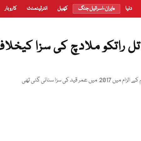
دنیا
ایران-اسرائیل جنگ
کھیل
انٹرٹینمنٹ
کاروبار
ل راتکو ملادچ کی سزا کیخلا
کی سزا سنائی گئی تھی