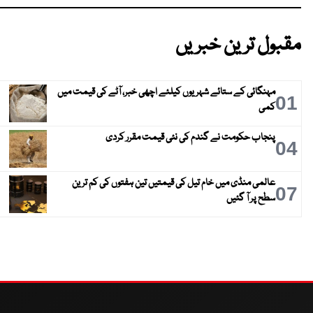
مقبول ترین خبریں
مہنگائی کے ستائے شہریوں کیلئے اچھی خبر، آٹے کی قیمت میں
01
کمی
پنجاب حکومت نے گندم کی نئی قیمت مقرر کردی
04
عالمی منڈی میں خام تیل کی قیمتیں تین ہفتوں کی کم ترین
07
سطح پر آ گئیں