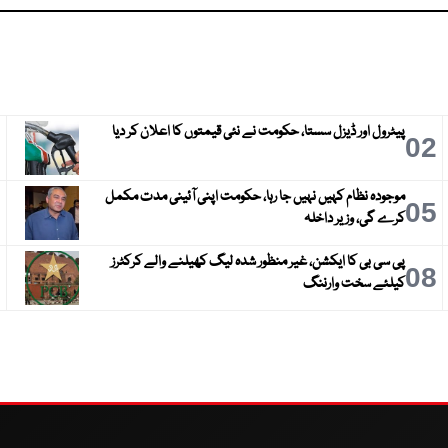
پیٹرول اور ڈیزل سستا، حکومت نے نئی قیمتوں کا اعلان کر دیا
3
02
موجودہ نظام کہیں نہیں جا رہا، حکومت اپنی آئینی مدت مکمل
6
05
کرے گی، وزیر داخلہ
پی سی بی کا ایکشن، غیر منظور شدہ لیگ کھیلنے والے کرکٹرز
9
08
کیلئے سخت وارننگ