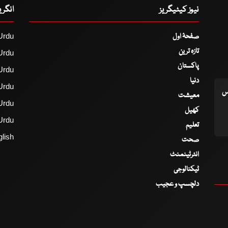
نیوز کیٹیگریز
انگر
صفحۂ اول
Urdu
تازہ ترین
Urdu
پاکستان
Urdu
دنیا
Urdu
اس
معیشت
Urdu
کھیل
Urdu
تعلیم
lish
صحت
انٹرٹینمنٹ
ٹیکنالوجی
دلچسپ و عجیب