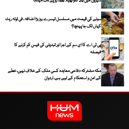
شہروں میں 20 کلو تھیلا 100 روپے تک مہنگا
سونے کی قیمت میں مسلسل تیسرے روز بڑا اضافہ ، فی تولہ ریٹ
کہاں تک جا پہنچا؟
پی ٹی اے کا ای سم کے اجرا اور تبدیلی کی فیس کم کرنے کا
فیصلہ
مکہ مشترکہ دفاعی معاہدہ کسی ملک کے خلاف نہیں، خطے
کے امن و استحکام کے لیے ہے، اردوان