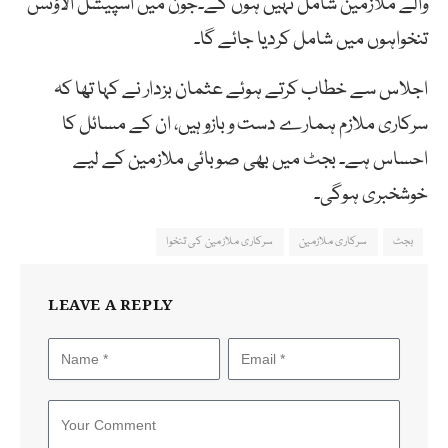
والے ملازمین شامل نہیں ہوں گے۔جون میں اسپیشل الاؤنس
تنخواہوں میں شامل کردیا جائے گا۔
اجلاس سے خطاب کرتے ہوئے عثمان بزدار نے کہا تھا کہ
سرکاری ملازم ہمارے دست و بازو ہیں، ان کے مسائل کا
احساس ہے۔ بجٹ میں بھی صوبائی ملازمین کے لیے
خوشخبری ہوگی۔
بجٹ
سرکاری ملازمین
سرکاری ملازمین کی تنخوا
LEAVE A REPLY