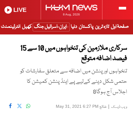
LIVE
8 Aug, 2026
صفحۂ اول
تازہ ترین
پاکستان
دنیا
ایران-اسرائیل جنگ
کھیل
انٹرٹینمنٹ
سرکاری ملازمین کی تنخواہوں میں 10 سے 15
فیصد اضافہ متوقع
تنخواہوں اور پنشن میں اضافہ سے متعلق سفارشات کو
حتمی شکل دینے کےلیے پے اینڈ پنشن کمیشن کا
اجلاس آج ہوگا8
|
شائع
May 31, 2021 6:27 PM
ویب ڈیسک