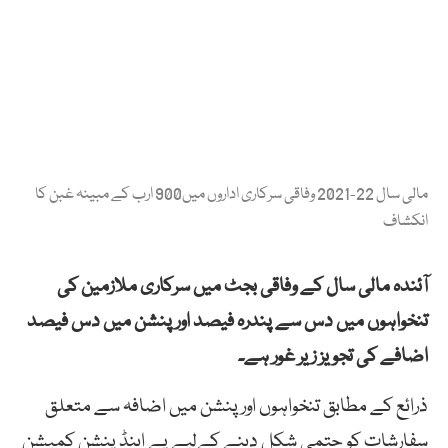
مالی سال 22-2021 وفاقی سرکاری اداروں میں900 ارب کے مبینہ غبن کا
انکشاف
آئندہ مالی سال کے وفاقی بجٹ میں سرکاری ملازمین کی
تنخواہوں میں دس سے پندرہ فیصد اور پنشن میں دس فیصد
اضافے کی تجویز زیر غور ہے۔
ذرائع کے مطابق تنخواہوں اور پنشن میں اضافہ سے متعلق
سفارشات کو حتمی شکل دینے کےلیے پے اینڈ پنشن کمیشن