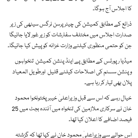
کا اجلاس آج ہوگا۔
ذرائع کے مطابق کمیشن کی چیئرپرسن نرگس سیٹھی کی زیر
صدارت اجلاس میں مختلف سفارشات کو زیر غور لایا جائیگا
جن کو حتمی منظوری کیلئے وزارت خزانہ کو پیش کیا جائیگا۔
میڈیا رپورٹس کے مطابق پے اینڈ پنشن کمیشن تنخواہوں
وپنشن سسٹم کی اصلاحات کیلئے قلیل اورطویل المعیاد
پلان بھی تیار کر رہا ہے۔
خیال رہے کہ اس سے قبل وزیراعلیٰ خیبر پختونخوا محمود
خان نے سرکاری ملازمین کی تنخواہ میں آئندہ بجٹ میں 25
فیصد اضافے کا اعلان کیا تھا۔
اس حوالے سے وزیراعلیٰ محمود خان نے کہا تھا کہ گزشتہ