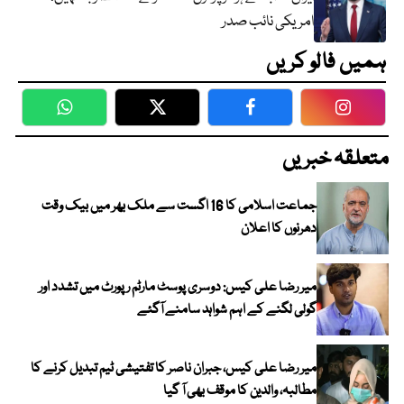
امریکی نائب صدر
ہمیں فالو کریں
WhatsApp
Twitter
Facebook
Faceboo
متعلقہ خبریں
جماعت اسلامی کا 16 اگست سے ملک بھر میں بیک وقت
دھرنوں کا اعلان
میر رضا علی کیس: دوسری پوسٹ مارٹم رپورٹ میں تشدد اور
گولی لگنے کے اہم شواہد سامنے آگئے
میر رضا علی کیس، جبران ناصر کا تفتیشی ٹیم تبدیل کرنے کا
مطالبہ، والدین کا موقف بھی آ گیا