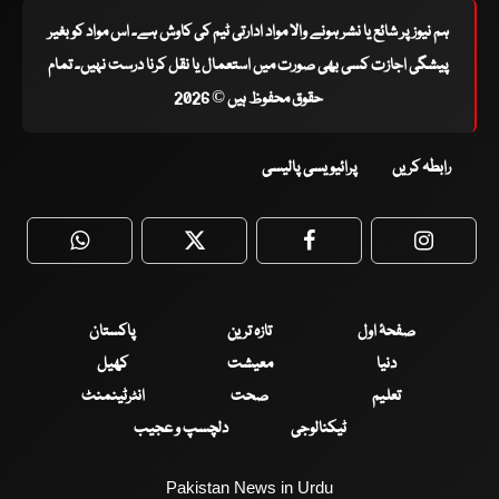
ہم نیوز پر شائع یا نشر ہونے والا مواد ادارتی ٹیم کی کاوش ہے۔ اس مواد کو بغیر
پیشگی اجازت کسی بھی صورت میں استعمال یا نقل کرنا درست نہیں۔ تمام
حقوق محفوظ ہیں © 2026
رابطہ کریں
پرائیویسی پالیسی
WhatsApp
Twitter
Facebook
Faceboo
صفحۂ اول
تازہ ترین
پاکستان
دنیا
معیشت
کھیل
تعلیم
صحت
انٹرٹینمنٹ
ٹیکنالوجی
دلچسپ و عجیب
Pakistan News in Urdu