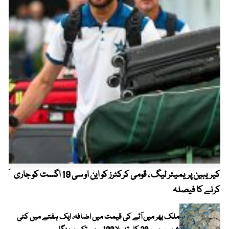
کیریبین پریمیئر لیگ ، قومی کرکٹرز کو این او سی 19 اگست کو جاری
آز
کرنے کا فیصلہ
چھی
ملک بھر میں آٹے کی قیمت میں اضافہ، ایک ہفتے میں کئی