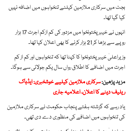
بجٹ میں سرکاری ملازمین کیلئے تنخواہوں میں اضافہ نہیں
کیا گیا تھا۔
انہوں نے خیبر پختونخوا میں مزدور کی کم ازکم اجرت 17 ہزار
روپے سے بڑھا کر 21 ہزار کرنے کا بھی اعلان کیا تھا۔
وزیراعلیٰ خیبر پختونخوا کا کہنا تھا کہ تنخواہوں اور کم از کم
اجرت میں اضافے کا اطلاق رواں سال یکم جولائی سے ہوگا۔
مزید پڑھین:
سرکاری ملازمین کیلیے خوشخبری: ایڈہاک
ریلیف دینے کا اعلان، اعلامیہ جاری
یاد رہے کہ گزشتہ ہفتے پنجاب حکومت نے سرکاری ملازمین
کی تنخواہوں میں اضافے کی منظوری دے دی تھی۔