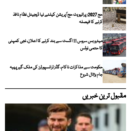
حج 2027: پرائیویٹ حج آپریشن کیلئے نیا ڈیجیٹل نظام نافذ
کرنے کا فیصلہ
میٹرو بس سروس 11 اگست سے بند کرنے کا اعلان، نجی کمپنی
کا حتمی نوٹس
حکومت سے مذاکرات ناکام، گڈز ٹرانسپورٹرز کی ملک گیر پہیہ
جام ہڑتال شروع
مقبول ترین خبریں