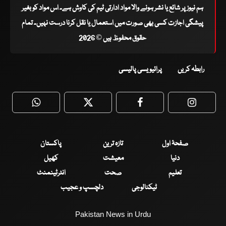
ہم نیوز پر شائع یا نشر ہونے والا مواد ادارتی ٹیم کی کاوش ہے۔ اس مواد کو بغیر
پیشگی اجازت کسی بھی صورت میں استعمال یا نقل کرنا درست نہیں۔ تمام
حقوق محفوظ ہیں © 2026
رابطہ کریں
پرائیویسی پالیسی
WhatsApp
Twitter
Facebook
Faceboo
صفحۂ اول
تازہ ترین
پاکستان
دنیا
معیشت
کھیل
تعلیم
صحت
انٹرٹینمنٹ
ٹیکنالوجی
دلچسپ و عجیب
Pakistan News in Urdu