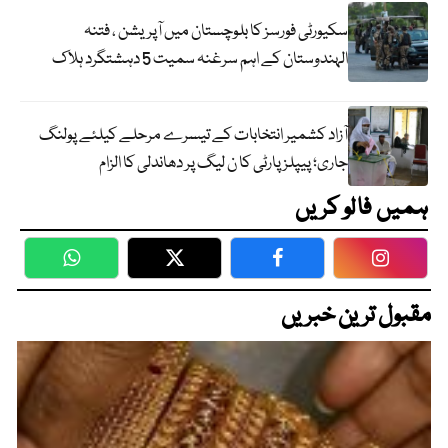
سکیورٹی فورسز کا بلوچستان میں آپریشن ، فتنہ
الہندوستان کے اہم سرغنہ سمیت 5 دہشتگرد ہلاک
آزاد کشمیر انتخابات کے تیسرے مرحلے کیلئے پولنگ
جاری؛ پیپلز پارٹی کا ن لیگ پر دھاندلی کا الزام
ہمیں فالو کریں
WhatsApp
Twitter
Facebook
Faceboo
مقبول ترین خبریں