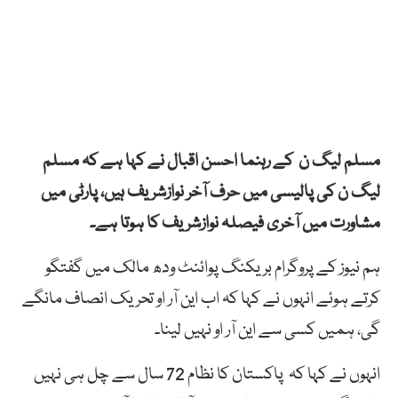
مسلم لیگ ن کے رہنما احسن اقبال نے کہا ہے کہ مسلم
لیگ ن کی پالیسی میں حرف آخر نوازشریف ہیں، پارٹی میں
مشاورت میں آخری فیصلہ نوازشریف کا ہوتا ہے۔
ہم نیوز کے پروگرام بریکنگ پوائنٹ ودھ مالک میں گفتگو
کرتے ہوئے انہوں نے کہا کہ اب این آر او تحریک انصاف مانگے
گی، ہمیں کسی سے این آر او نہیں لینا۔
انہوں نے کہا کہ پاکستان کا نظام 72 سال سے چل ہی نہیں