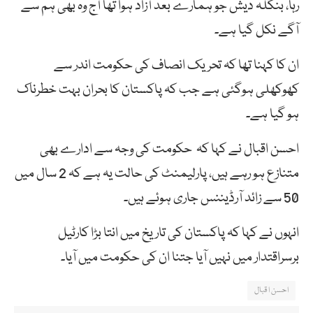
رہا، بنگلہ دیش جو ہمارے بعد آزاد ہوا تھا آج وہ بھی ہم سے
آگے نکل گیا ہے۔
ان کا کہنا تھا کہ تحریک انصاف کی حکومت اندر سے
کھوکھلی ہوگئی ہے جب کہ پاکستان کا بحران بہت خطرناک
ہو گیا ہے۔
احسن اقبال نے کہا کہ حکومت کی وجہ سے ادارے بھی
متنازع ہو رہے ہیں، پارلیمنٹ کی حالت یہ ہے کہ 2 سال میں
50 سے زائد آرڈیننس جاری ہوئے ہیں۔
انہوں نے کہا کہ پاکستان کی تاریخ میں انتا بڑا کارٹیل
برسراقتدار میں نہیں آیا جتنا ان کی حکومت میں آیا۔
احسن اقبال