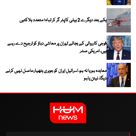
یکے بعد دیگرے 2 ہیلی کاپٹر گر کر تباہ؛ متعدد ہلاکتیں
فوجی کارروائی کے بجائے تہران پر معاشی دباؤ کو ترجیح دے رہے
ہیں، امریکی صدر
معاہدہ ہو یا نہ ہو، اسرائیل ایران کو جوہری ہتھیارحاصل نہیں کرنے
دیگا، نیتن یاہو