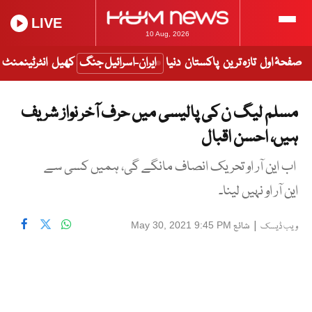
LIVE
10 Aug, 2026
صفحۂ اول
تازہ ترین
پاکستان
دنیا
ایران-اسرائیل جنگ
کھیل
انٹرٹینمنٹ
مسلم لیگ ن کی پالیسی میں حرف آخر نواز شریف
ہیں، احسن اقبال
اب این آر او تحریک انصاف مانگے گی، ہمیں کسی سے
این آر او نہیں لینا۔
|
شائع
May 30, 2021 9:45 PM
ویب ڈیسک