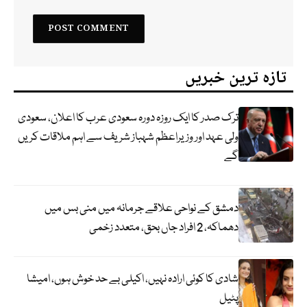
تازہ ترین خبریں
ترک صدر کا ایک روزہ دورہ سعودی عرب کا اعلان، سعودی
ولی عہد اور وزیراعظم شہباز شریف سے اہم ملاقات کریں
گے
دمشق کے نواحی علاقے جرمانہ میں منی بس میں
دھماکہ، 2 افراد جاں بحق، متعدد زخمی
شادی کا کوئی ارادہ نہیں، اکیلی بے حد خوش ہوں، امیشا
پٹیل