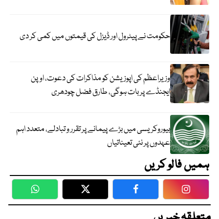
حکومت نے پیٹرول اور ڈیزل کی قیمتوں میں کمی کر دی
وزیراعظم کی اپوزیشن کو مذاکرات کی دعوت، اوپن
ایجنڈے پر بات ہوگی، طارق فضل چودھری
بیوروکریسی میں بڑے پیمانے پر تقرر و تبادلے، متعدد اہم
عہدوں پر نئی تعیناتیاں
ہمیں فالو کریں
WhatsApp
Twitter
Facebook
Faceboo
متعلقہ خبریں