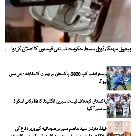
پیٹرول مہنگا، ڈیزل سستا، حکومت نے نئی قیمتوں کا اعلان کر دیا
پنج
ویمنز ایشیا کپ 2026، پاکستان اور بھارت کا مقابلہ دبئی میں
ہو گا
پاکستان کیخلاف ٹیسٹ سیریز ، انگلینڈ کا 16 رکنی اسکواڈ
سامنے آ گیا
فیلڈ مارشل سید عاصم منیر اور صومالیہ کے وزیر دفاع کی