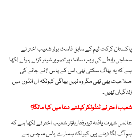
پاکستان کرکٹ ٹیم کے سابق فاسٹ بولر شعیب اختر نے
سماجی رابطے کی ویب سائٹ پر تصویر شیئر کرتے ہوئے لکھا
ہے کہ یہ بھاگ سکتی تھی، اس کے پاس اڑنے جانے کی
صلاحیت بھی تھی مگر وہ نہیں بھاگی کیونکہ ان انڈوں میں
زندگیاں تھیں۔
شعیب اختر نے ٹنڈولکر کیلئے دعا میں کیا مانگا؟
عالمی شہرت یافتہ تیز رفتار باؤلر شعیب اختر نے لکھا ہے کہ
ہم آگ لگا دیتے ہیں کیونکہ ہمارے پاس ماچس ہے