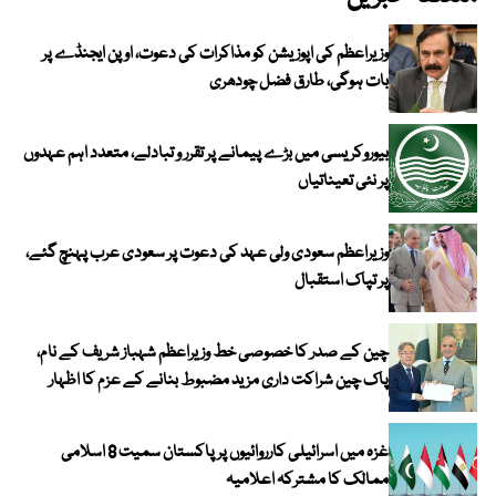
وزیراعظم کی اپوزیشن کو مذاکرات کی دعوت، اوپن ایجنڈے پر
بات ہوگی، طارق فضل چودھری
بیوروکریسی میں بڑے پیمانے پر تقرر و تبادلے، متعدد اہم عہدوں
پر نئی تعیناتیاں
وزیراعظم سعودی ولی عہد کی دعوت پر سعودی عرب پہنچ گئے،
پر تپاک استقبال
چین کے صدر کا خصوصی خط وزیراعظم شہباز شریف کے نام،
پاک چین شراکت داری مزید مضبوط بنانے کے عزم کا اظہار
غزہ میں اسرائیلی کارروائیوں پر پاکستان سمیت 8 اسلامی
ممالک کا مشترکہ اعلامیہ