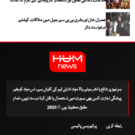
ملاقات، دفاعی تعاون اور استعدادِ کار بڑھانے کے عزم کا اعادہ
عمران خان اور بشریٰ بی بی سے جیل میں ملاقات کیلئے
درخواست دائر
ہم نیوز پر شائع یا نشر ہونے والا مواد ادارتی ٹیم کی کاوش ہے۔ اس مواد کو بغیر
پیشگی اجازت کسی بھی صورت میں استعمال یا نقل کرنا درست نہیں۔ تمام
حقوق محفوظ ہیں © 2026
رابطہ کریں
پرائیویسی پالیسی