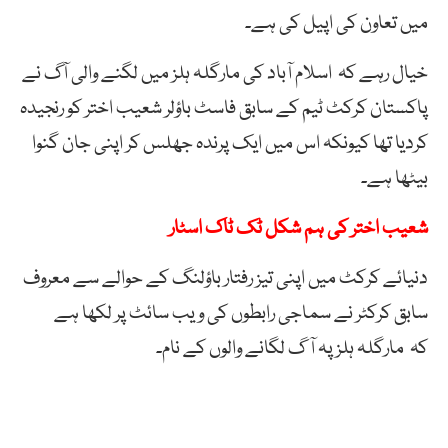
میں تعاون کی اپیل کی ہے۔
خیال رہے کہ اسلام آباد کی مارگلہ ہلز میں لگنے والی آگ نے
پاکستان کرکٹ ٹیم کے سابق فاسٹ باؤلر شعیب اختر کو رنجیدہ
کردیا تھا کیونکہ اس میں ایک پرندہ جھلس کر اپنی جان گنوا
بیٹھا ہے۔
شعیب اختر کی ہم شکل ٹک ٹاک اسٹار
دنیائے کرکٹ میں اپنی تیز رفتار باؤلنگ کے حوالے سے معروف
سابق کرکٹر نے سماجی رابطوں کی ویب سائٹ پر لکھا ہے
کہ ‏مارگلہ ہلز پہ آ گ لگانے والوں کے نام۔