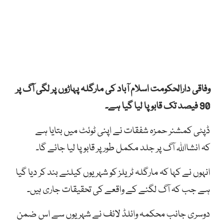
وفاقی دارالحکومت اسلام آباد کی مارگلہ پہاڑوں پر لگی آگ پر
90 فیصد تک قابو پا لیا گیا ہے۔
ڈپٹی کمشنر حمزہ شفقات نے اپنی ٹوئٹ میں بتایا ہے
کہ انشااللہ آگ پر جلد مکمل طور پر قابو پا لیا جائے گا۔
انہوں نے کہا کہ مارگلہ ٹریلز کو شہریوں کیلئے بند کر دیا گیا
ہے جب کہ آگ لگنے کے واقعے کی تحقیقات جاری ہیں۔
دوسری جانب محکمہ وائلڈ لائف نے شہریوں سے اس ضمن