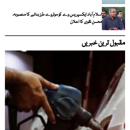
اسلام آباد ایکسپریس وے کو موٹروے طرز بنانے کا منصوبہ،
محسن نقوی کا اعلان
مقبول ترین خبریں