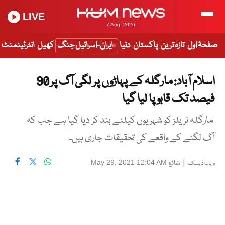
LIVE
7 Aug, 2026
صفحۂ اول
تازہ ترین
پاکستان
دنیا
ایران-اسرائیل جنگ
کھیل
انٹرٹینمنٹ
اسلام آباد: مارگلہ کے پہاڑوں پر لگی آگ پر 90
فیصد تک قابو پا لیا گیا
مارگلہ ٹریلز کو شہریوں کیلئے بند کر دیا گیا ہے جب کہ
آگ لگنے کے واقعے کی تحقیقات جاری ہیں۔
|
شائع
May 29, 2021 12:04 AM
ویب ڈیسک