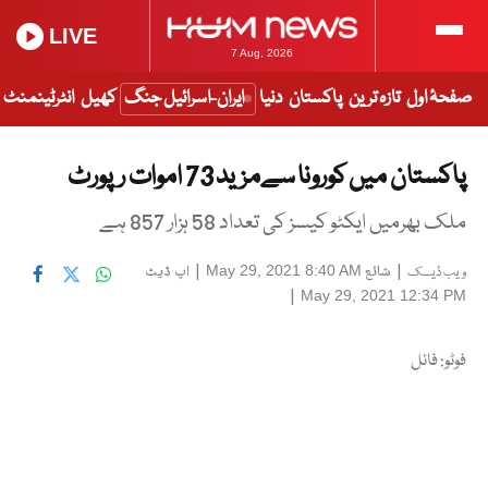
LIVE
7 Aug, 2026
صفحۂ اول
تازہ ترین
پاکستان
دنیا
ایران-اسرائیل جنگ
کھیل
انٹرٹینمنٹ
پاکستان میں کورونا سےمزید 73 اموات رپورٹ
ملک بھرمیں ایکٹو کیسز کی تعداد 58 ہزار 857 ہے
|
شائع
|
اپ ڈیٹ
May 29, 2021 8:40 AM
ویب ڈیسک
|
May 29, 2021 12:34 PM
فوٹو: فائل