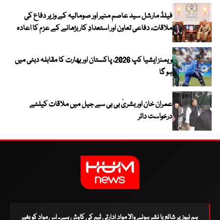
فیلڈ مارشل سید عاصم منیر اور صومالیہ کے وزیر دفاع کی
ملاقات، دفاعی تعاون اور استعدادِ کار بڑھانے کے عزم کا اعادہ
ویمنز ایشیا کپ 2026، پاکستان اور بھارت کا مقابلہ دبئی میں
ہو گا
عمران خان اور بشریٰ بی بی سے جیل میں ملاقات کیلئے
درخواست دائر
ہم نیوز پر شائع یا نشر ہونے والا مواد ادارتی ٹیم کی کاوش ہے۔ اس مواد کو بغیر