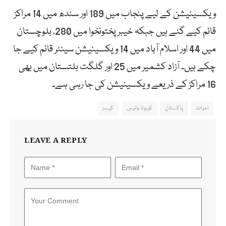
ویکسینیشن کے لیے پنجاب میں 189 اور سندھ میں 14 مراکز
قائم کیے گئے ہیں جبکہ خیبر پختونخوا میں 280، بلوچستان
میں 44 اور اسلام آباد میں 14 ویکسینیشن سینٹر قائم کیے جا
چکے ہیں۔ آزاد کشمیر میں 25 اور گلگت بلتستان میں بھی
16 مراکز کے ذریعے ویکسینیشن کی جا رہی ہے۔
اموات
پاکستان
کورونا وائرس
کیسز
LEAVE A REPLY