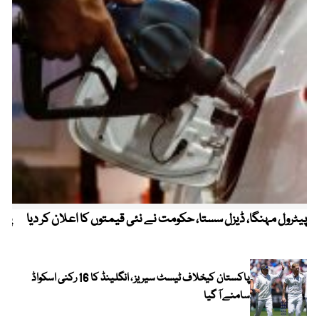
پیٹرول مہنگا، ڈیزل سستا، حکومت نے نئی قیمتوں کا اعلان کر دیا
پنج
پاکستان کیخلاف ٹیسٹ سیریز ، انگلینڈ کا 16 رکنی اسکواڈ
سامنے آ گیا