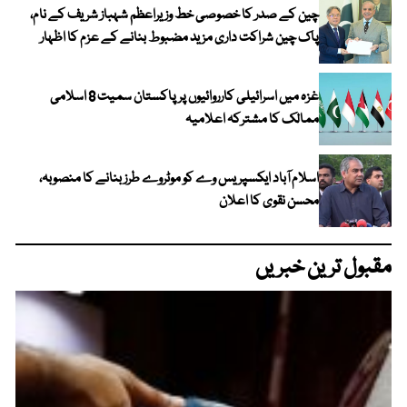
چین کے صدر کا خصوصی خط وزیراعظم شہباز شریف کے نام،
پاک چین شراکت داری مزید مضبوط بنانے کے عزم کا اظہار
غزہ میں اسرائیلی کارروائیوں پر پاکستان سمیت 8 اسلامی
ممالک کا مشترکہ اعلامیہ
اسلام آباد ایکسپریس وے کو موٹروے طرز بنانے کا منصوبہ،
محسن نقوی کا اعلان
مقبول ترین خبریں