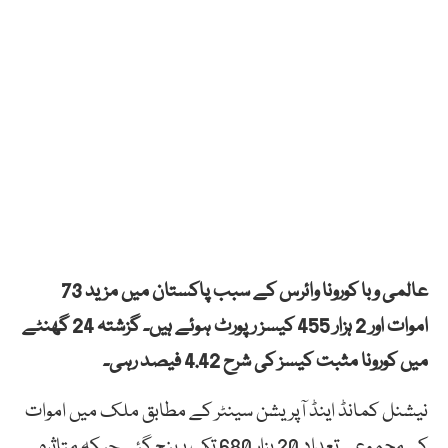
عالمی وبا کورونا وائرس کے سبب پاکستان میں مزید 73
اموات اور 2 ہزار 455 کیسز رپورٹ ہوئے ہیں۔ گزشتہ 24 گھنٹے
میں کورونا مثبت کیسز کی شرح 4.42 فیصد رہی۔
نیشنل کمانڈ اینڈ آپریشن سینٹر کے مطابق ملک میں اموات
کی مجموعی تعداد 20 ہزار 680 تک پہنچ گئی جبکہ متاثرہ