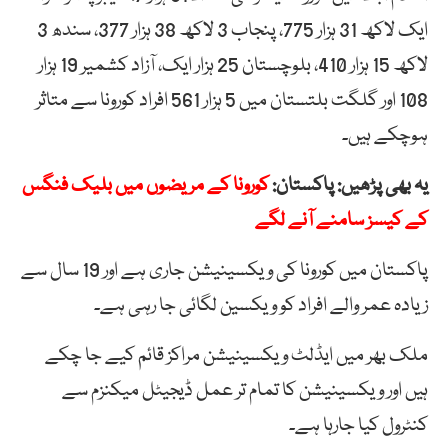
ایک لاکھ 31 ہزار 775، پنجاب 3 لاکھ 38 ہزار 377، سندھ 3
لاکھ 15 ہزار 410، بلوچستان 25 ہزار ایک، آزاد کشمیر 19 ہزار
108 اور گلگت بلتستان میں 5 ہزار 561 افراد کورونا سے متاثر
ہوچکے ہیں۔
یہ بھی پڑھیں: پاکستان:
کورونا کے مریضوں میں بلیک فنگس
کے کیسز سامنے آنے لگے
پاکستان میں کورونا کی ویکسینیشن جاری ہے اور 19 سال سے
زیادہ عمر والے افراد کو ویکسین لگائی جا رہی ہے۔
ملک بھر میں ایڈلٹ ویکسینیشن مراکز قائم کیے جا چکے
ہیں اور ویکسینیشن کا تمام تر عمل ڈیجیٹل میکنزم سے
کنٹرول کیا جارہا ہے۔