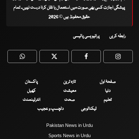
پیشگی اجازت کسی بھی صورت میں استعمال یا نقل کرنا درست نہیں۔ تمام
حقوق محفوظ ہیں © 2026
رابطہ کریں
پرائیویسی پالیسی
WhatsApp
Twitter
Facebook
Faceboo
صفحۂ اول
تازہ ترین
پاکستان
دنیا
معیشت
کھیل
تعلیم
صحت
انٹرٹینمنٹ
ٹیکنالوجی
دلچسپ و عجیب
Pakistan News in Urdu
Sports News in Urdu