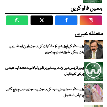
ہمیں فالو کریں
WhatsApp
Twitter
Facebook
Faceboo
متعلقہ خبریں
وزیراعظم کی اپوزیشن کو مذاکرات کی دعوت، اوپن ایجنڈے پر
بات ہوگی، طارق فضل چودھری
بیوروکریسی میں بڑے پیمانے پر تقرر و تبادلے، متعدد اہم عہدوں
پر نئی تعیناتیاں
وزیراعظم سعودی ولی عہد کی دعوت پر سعودی عرب پہنچ گئے،
پر تپاک استقبال