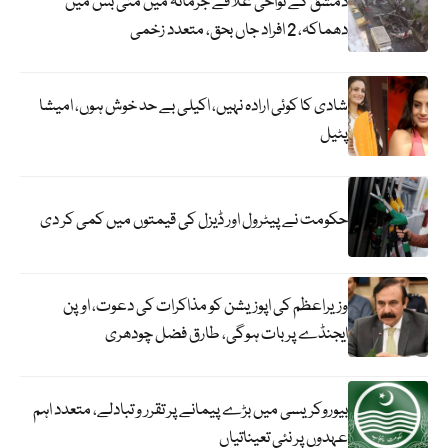
دمشق کے نواحی علاقے جرمانہ میں منی بس میں
دھماکہ، 2 افراد جاں بحق، متعدد زخمی
شادی کا کوئی ارادہ نہیں، اکیلی بے حد خوش ہوں، امیشا
پٹیل
حکومت نے پیٹرول اور ڈیزل کی قیمتوں میں کمی کر دی
وزیراعظم کی اپوزیشن کو مذاکرات کی دعوت، اوپن
ایجنڈے پر بات ہوگی، طارق فضل چودھری
بیوروکریسی میں بڑے پیمانے پر تقرر و تبادلے، متعدد اہم
عہدوں پر نئی تعیناتیاں