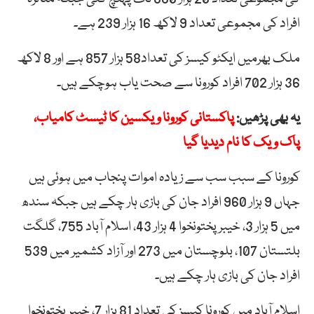
افراد کی مجموعی تعداد 9 لاکھ 16 ہزار 239 ہے۔
ملک بھرمیں ایکٹو کیسز کی تعداد58 ہزار 857 ہے اور 8 لاکھ
36 ہزار 702 افراد کورونا سے صحت یاب ہوچکے ہیں۔
یہ بھی پڑھیں:
پاکستانی کورونا ویکسین کا ٹیسٹ کامیاب،
پاک ویک کا نام دیدیا گیا
کورونا کے سبب سب سے زیادہ اموات پنجاب میں ہوئی ہیں
جہاں 9 ہزار 960 افراد جان کی بازی ہار چکے ہیں جبکہ سندھ
میں 5 ہزار 3، خیبرپختونخوا 4 ہزار 43، اسلام آباد 755، گلگت
بلتستان 107، بلوچستان میں 273 اور آزاد کشمیر میں 539
افراد جان کی بازی ہار چکے ہیں۔
اسلام آباد میں کورونا کیسز کی تعداد 81 ہزار 7، خیبرپختونخوا