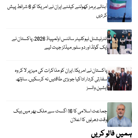
آبنائے ہرمز کھولنے کیلئے ایران نے امریکا کو 6 شرائط پیش
کر دیں
انٹرنیشنل نیوکلیئر سائنس اولمپیاڈ 2026، پاکستان نے
ایک گولڈ اور دو سلور میڈلز جیت لیے
پاکستان نے امریکا، ایران کو مذاکرات کی میز پر لا کر وہ
سفارتی کردار اداکیا جو بڑی طاقتیں نہ کرسکیں، ساؤتھ
ایشین وائسز
جماعت اسلامی کا 16 اگست سے ملک بھر میں بیک
وقت دھرنوں کا اعلان
ہمیں فالو کریں