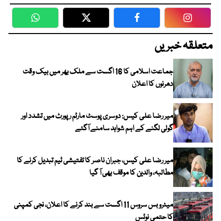
WhatsApp
Twitter
Facebook
Faceboo
متعلقہ خبریں
جماعت اسلامی کا 16 اگست سے ملک بھر میں بیک وقت
دھرنوں کا اعلان
میر رضا علی کیس: دوسری پوسٹ مارٹم رپورٹ میں تشدد اور
گولی لگنے کے اہم شواہد سامنے آگئے
میر رضا علی کیس، جبران ناصر کا تفتیشی ٹیم تبدیل کرنے کا
مطالبہ، والدین کا موقف بھی آ گیا
میٹرو بس سروس 11 اگست سے بند کرنے کا اعلان، نجی کمپنی
کا حتمی نوٹس