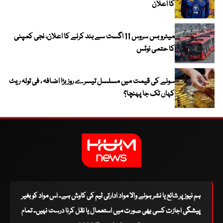
کا اعلان
میٹرو بس سروس 11 اگست سے بند کرنے کا اعلان، نجی کمپنی
کا حتمی نوٹس
سونے کی قیمت میں مسلسل تیسرے روز بڑا اضافہ ، فی تولہ ریٹ
کہاں تک جا پہنچا؟
ہم نیوز پر شائع یا نشر ہونے والا مواد ادارتی ٹیم کی کاوش ہے۔ اس مواد کو بغیر
پیشگی اجازت کسی بھی صورت میں استعمال یا نقل کرنا درست نہیں۔ تمام