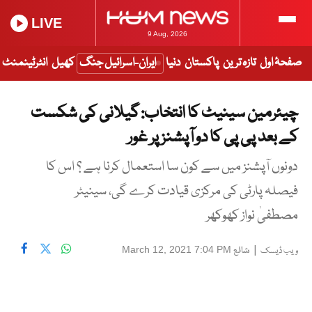
LIVE
9 Aug, 2026
صفحۂ اول
تازہ ترین
پاکستان
دنیا
ایران-اسرائیل جنگ
کھیل
انٹرٹینمنٹ
چیئرمین سینیٹ کا انتخاب: گیلانی کی شکست
کے بعد پی پی کا دو آپشنز پر غور
دونوں آپشنز میں سے کون سا استعمال کرنا ہے ؟ اس کا
فیصلہ پارٹی کی مرکزی قیادت کرے گی، سینیٹر
مصطفیٰ نواز کھوکھر
|
شائع
March 12, 2021 7:04 PM
ویب ڈیسک