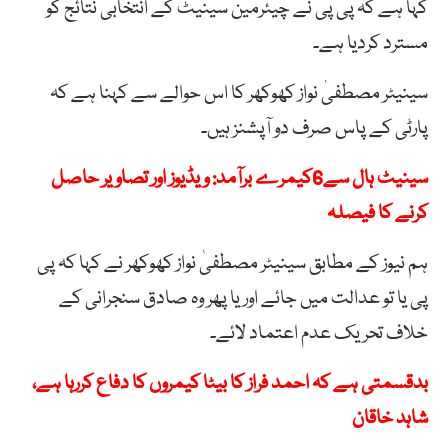
کہا ہے کہ پی پی نے چیئرمین سینیٹ کے انتخابی نتائج کو
مسترد کردیا ہے۔
سینیٹر مصطفیٰ نواز کھوکھر کا اس حوالے سے کہنا ہے کہ
پارٹی کے پاس صرف دو آپشنز ہیں۔
سینیٹ ہال سے6کیمرے برآمد: ویڈیوز اور تصاویر حاصل
کرنے کا فیصلہ
ہم نیوز کے مطابق سینیٹر مصطفیٰ نواز کھوکھر نے کہا کہ پی
پی یا تو عدالت میں جائے اور یا پھر وہ صادق سنجرانی کے
خلاف تحریک عدم اعتماد لائے۔
بدقسمتی ہے کہ احمد فراز کا بیٹا کیمروں کا دفاع کررہا ہے،
شاہد خاقان