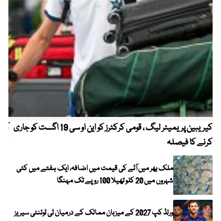
کیریبین پریمیئر لیگ ، قومی کرکٹرز کو این او سی 19 اگست کو جاری
آز
کرنے کا فیصلہ
چھی
ملک بھر میں آٹے کی قیمت میں اضافہ، ایک ہفتے میں کئی
شہروں میں 20 کلو تھیلا 100 روپے تک مہنگا
ورلڈ کپ 2027 کے میزبان ممالک کے درمیان ٹی ٹوئنٹی سیریز