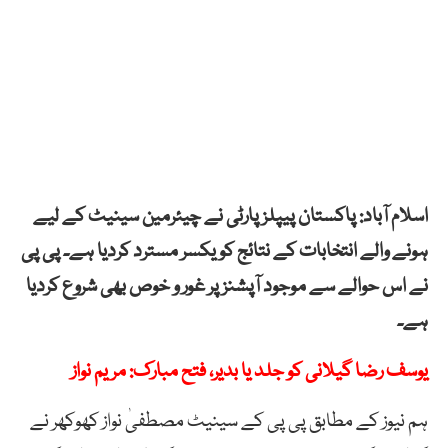
اسلام آباد: پاکستان پیپلزپارٹی نے چیئرمین سینیٹ کے لیے
ہونے والے انتخابات کے نتائج کو یکسر مسترد کردیا ہے۔ پی پی
نے اس حوالے سے موجود آپشنز پر غور و خوص بھی شروع کردیا
ہے۔
یوسف رضا گیلانی کو جلد یا بدیر، فتح مبارک: مریم نواز
ہم نیوز کے مطابق پی پی کے سینیٹ مصطفیٰ نواز کھوکھر نے