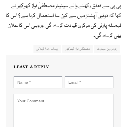
پی پی سے تعلق رکھنے والے سینیٹر مصطفیٰ نواز کھوکھر نے
کہا کہ دونوں آپشنز میں سے کون سا استعمال کرنا ہے ؟ اس کا
فیصلہ پارٹی کی مرکزی قیادت کرے گی اور وہی اس کا علان
بھی کرے گی۔
چیئرمین سینیٹ
مصطفی نواز کھوکھر
یوسف رضا گیلانی
LEAVE A REPLY