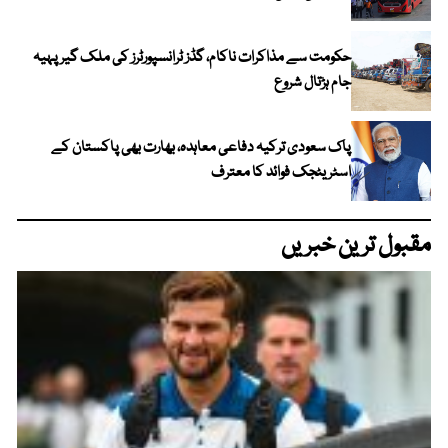
حکومت سے مذاکرات ناکام، گڈز ٹرانسپورٹرز کی ملک گیر پہیہ
جام ہڑتال شروع
پاک سعودی ترکیہ دفاعی معاہدہ، بھارت بھی پاکستان کے
اسٹریٹجک فوائد کا معترف
مقبول ترین خبریں