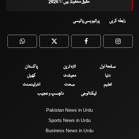
حقوق محفوظ ہیں © 2026
رابطہ کریں
پرائیویسی پالیسی
WhatsApp
Twitter
Facebook
Faceboo
صفحۂ اول
تازہ ترین
پاکستان
دنیا
معیشت
کھیل
تعلیم
صحت
انٹرٹینمنٹ
ٹیکنالوجی
دلچسپ و عجیب
Pakistan News in Urdu
Sports News in Urdu
Business News in Urdu