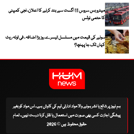
میٹرو بس سروس 11 اگست سے بند کرنے کا اعلان، نجی کمپنی
کا حتمی نوٹس
سونے کی قیمت میں مسلسل تیسرے روز بڑا اضافہ ، فی تولہ ریٹ
کہاں تک جا پہنچا؟
ہم نیوز پر شائع یا نشر ہونے والا مواد ادارتی ٹیم کی کاوش ہے۔ اس مواد کو بغیر
پیشگی اجازت کسی بھی صورت میں استعمال یا نقل کرنا درست نہیں۔ تمام
حقوق محفوظ ہیں © 2026