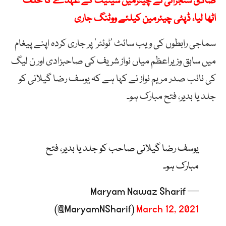
صادق سنجرانی نے چیئرمین سینیٹ کے عہدے کا حلف
اٹھا لیا، ڈپٹی چیئرمین کیلئے ووٹنگ جاری
سماجی رابطوں کی ویب سائٹ ’ٹوئٹر‘ پر جاری کردہ اپنے پیغام
میں سابق وزیراعظم میاں نواز شریف کی صاحبزادی اور ن لیگ
کی نائب صدر مریم نواز نے کہا ہے کہ یوسف رضا گیلانی کو
جلد یا بدیر، فتح مبارک ہو۔
یوسف رضا گیلانی صاحب کو جلد یا بدیر، فتح
مبارک ہو۔
— Maryam Nawaz Sharif
(@MaryamNSharif)
March 12, 2021