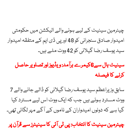
چیئرمین سینیٹ کے لیے ہونے والے الیکشن میں حکومتی
امیدوار صادق سنجرانی کو 48 اور پی ڈی ایم کے متفقہ امیدوار
سید یوسف رضا گیلانی کو 42 ووٹ ملے ہیں۔
سینیٹ ہال سے6کیمرے برآمد: ویڈیوز اور تصاویر حاصل
کرنے کا فیصلہ
سابق وزیراعظم سید یوسف رضا گیلانی کو ڈالے جانے والے 7
ووٹ مسترد ہوئے ہیں جب کہ ایک ووٹ اس لیے مسترد کیا
گیا ہے کہ دونوں امیدواران کے ناموں کے آگے مہر لگائی تھی۔
چیئرمین سینیٹ کا انتخاب: پی ٹی آئی کا سینیٹرز سے قرآن پر