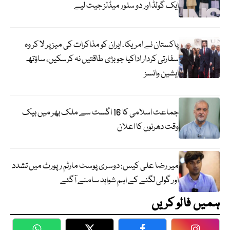
ایک گولڈ اور دو سلور میڈلز جیت لیے
پاکستان نے امریکا، ایران کو مذاکرات کی میز پر لا کر وہ
سفارتی کردار اداکیا جو بڑی طاقتیں نہ کرسکیں، ساؤتھ
ایشین وائسز
جماعت اسلامی کا 16 اگست سے ملک بھر میں بیک
وقت دھرنوں کا اعلان
میر رضا علی کیس: دوسری پوسٹ مارٹم رپورٹ میں تشدد
اور گولی لگنے کے اہم شواہد سامنے آگئے
ہمیں فالو کریں