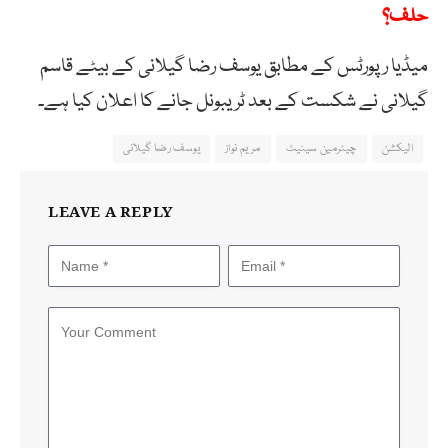
حلف؟
میڈیا رپورٹس کے مطابق یوسف رضا گیلانی کے بیٹے قاسم
گیلانی نے شکست کے بعد ٹریبونل جانے کا اعلان کیا ہے۔
الیکشن
چیئرمین سینیٹ
مریم نواز
یوسف رضا گیلانی
LEAVE A REPLY