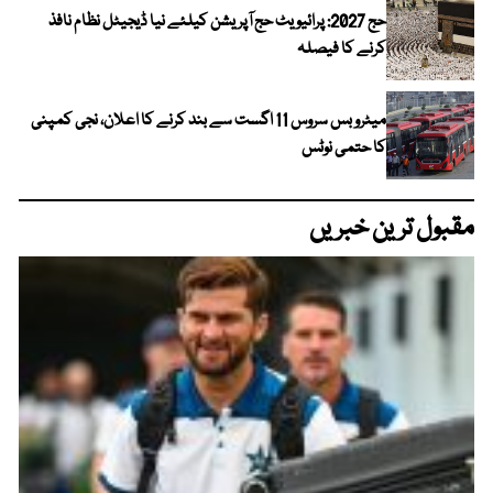
حج 2027: پرائیویٹ حج آپریشن کیلئے نیا ڈیجیٹل نظام نافذ
کرنے کا فیصلہ
میٹرو بس سروس 11 اگست سے بند کرنے کا اعلان، نجی کمپنی
کا حتمی نوٹس
مقبول ترین خبریں