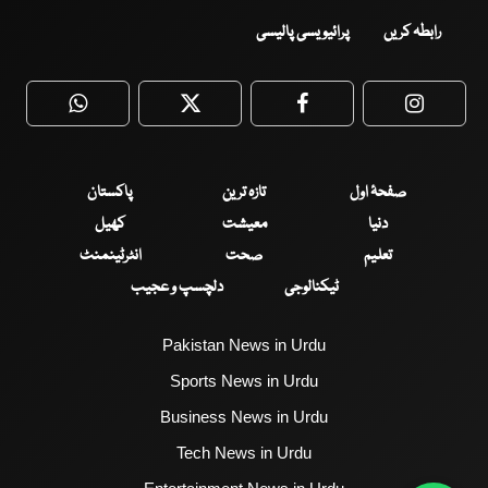
رابطہ کریں
پرائیویسی پالیسی
WhatsApp
Twitter
Facebook
Faceboo
صفحۂ اول
تازہ ترین
پاکستان
دنیا
معیشت
کھیل
تعلیم
صحت
انٹرٹینمنٹ
ٹیکنالوجی
دلچسپ و عجیب
Pakistan News in Urdu
Sports News in Urdu
Business News in Urdu
Tech News in Urdu