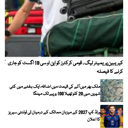
کیریبین پریمیئر لیگ ، قومی کرکٹرز کو این او سی 19 اگست کو جاری
آز
کرنے کا فیصلہ
چھی
ملک بھر میں آٹے کی قیمت میں اضافہ، ایک ہفتے میں کئی
شہروں میں 20 کلو تھیلا 100 روپے تک مہنگا
ورلڈ کپ 2027 کے میزبان ممالک کے درمیان ٹی ٹوئنٹی سیریز
کا اعلان