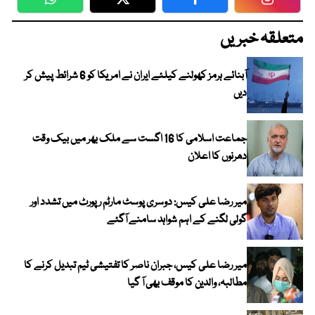
WhatsApp
Twitter
Facebook
Faceboo
متعلقہ خبریں
آبنائے ہرمز کھولنے کیلئے ایران نے امریکا کو 6 شرائط پیش کر
دیں
جماعت اسلامی کا 16 اگست سے ملک بھر میں بیک وقت
دھرنوں کا اعلان
میر رضا علی کیس: دوسری پوسٹ مارٹم رپورٹ میں تشدد اور
گولی لگنے کے اہم شواہد سامنے آگئے
میر رضا علی کیس، جبران ناصر کا تفتیشی ٹیم تبدیل کرنے کا
مطالبہ، والدین کا موقف بھی آ گیا