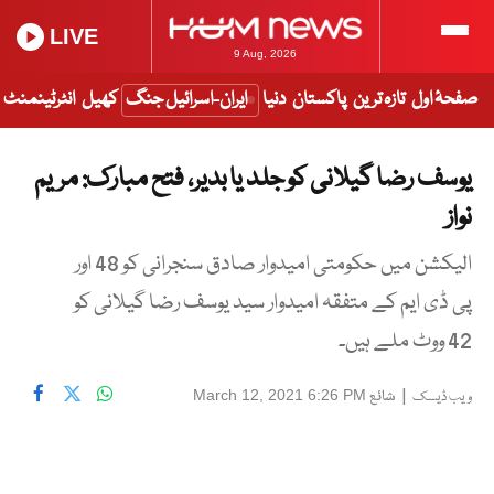
LIVE
9 Aug, 2026
صفحۂ اول
تازہ ترین
پاکستان
دنیا
ایران-اسرائیل جنگ
کھیل
انٹرٹینمنٹ
یوسف رضا گیلانی کو جلد یا بدیر، فتح مبارک: مریم
نواز
الیکشن میں حکومتی امیدوار صادق سنجرانی کو 48 اور
پی ڈی ایم کے متفقہ امیدوار سید یوسف رضا گیلانی کو
42 ووٹ ملے ہیں۔
|
شائع
March 12, 2021 6:26 PM
ویب ڈیسک