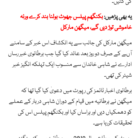
کی گئیں۔
یہ بھی پڑھیں:
بکنگھم پیلس جھوٹ بولنا بند کرے ورنہ
خاموشی توڑ دیں گے، میگھن مارکل
میگھن مارکل کی جانب سے یہ انکشاف اس خبر کے سامنے
آںے کے صرف دو روز بعد عائد کیا گیا جب برطانوی خبر رساں
ادارے نے شاہی خاندان سے منسوب ایک تہلکہ انگیز خبر
شیئر کی تھی۔
برطانوی اخبار ٹائمز کی رپورٹ میں دعویٰ کیا گیا تھا کہ
میگھن نے برطانیہ میں قیام کے دوران شاہی دربار کے عملے
کو دھمکیاں دیں اور ہراساں کیا اور بکنگھم پیلس اس کی
تحقیقات کررہا ہے۔