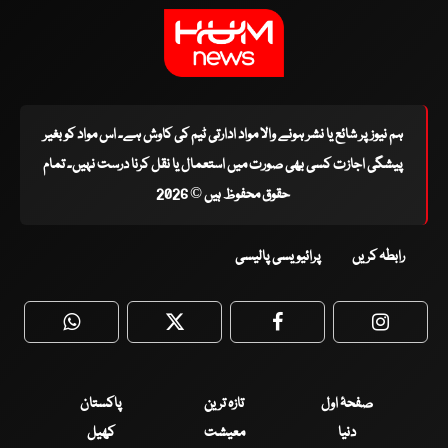
ہم نیوز پر شائع یا نشر ہونے والا مواد ادارتی ٹیم کی کاوش ہے۔ اس مواد کو بغیر
پیشگی اجازت کسی بھی صورت میں استعمال یا نقل کرنا درست نہیں۔ تمام
حقوق محفوظ ہیں © 2026
رابطہ کریں
پرائیویسی پالیسی
WhatsApp
Twitter
Facebook
Faceboo
صفحۂ اول
تازہ ترین
پاکستان
دنیا
معیشت
کھیل