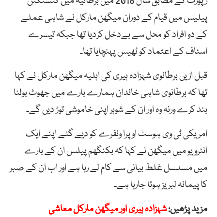
رپورٹ کے مطابق سال 2018 میں برطانیہ میں کنسنگٹن
پیلیس میں قیام کے دوران میگھن مارکل نے شاہی عملے
کے دو افراد کو محل سے بےدخل کردیا تھا جبکہ تیسرے
اسٹاف کے اعتماد کو ٹھیس پہنچایا تھا۔
قبل ازیں برطانوی شہزادہ ہیری کی اہلیہ میگھن مارکل نے کہا
تھا کہ برطانوی شاہی خاندان ہمارے بارے میں جھوٹ بولنا
بند کرے ورنہ وہ اور ان کے شوہر اپنی خاموشی توڑ دیں گے۔
امریکی ٹی وی ہوسٹ اوپرا ونفرے کو دیے گئے اپنے ایک
انٹرویو میں میگھن نے کہا کہ بکنگھم پیلس ان کے بارے
میں مسلسل غلط بیانی سے کام لے رہا ہے اور اب ان کے صبر
کا پیمانہ لبریز ہوتا جارہا ہے۔
مزید پڑھیں:
شہزادہ ہیری اور میگھن مارکل معاشی