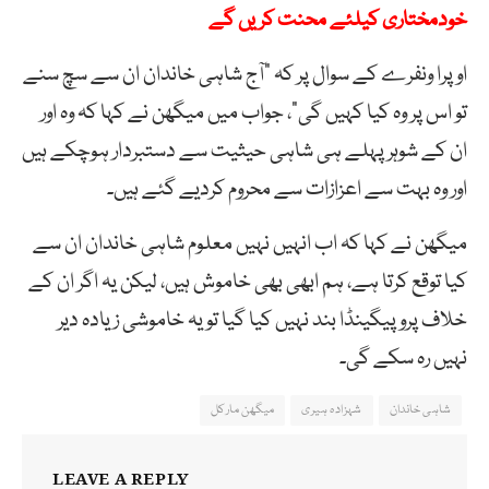
خودمختاری کیلئے محنت کریں گے
اوپرا ونفرے کے سوال پر کہ “آج شاہی خاندان ان سے سچ سنے
تو اس پر وہ کیا کہیں گی”، جواب میں میگھن نے کہا کہ وہ اور
ان کے شوہر پہلے ہی شاہی حیثیت سے دستبردار ہوچکے ہیں
اور وہ بہت سے اعزازات سے محروم کردیے گئے ہیں۔
میگھن نے کہا کہ اب انہیں نہیں معلوم شاہی خاندان ان سے
کیا توقع کرتا ہے، ہم ابھی بھی خاموش ہیں، لیکن یہ اگر ان کے
خلاف پروپیگینڈا بند نہیں کیا گیا تو یہ خاموشی زیادہ دیر
نہیں رہ سکے گی۔
شاہی خاندان
شہزادہ ہیری
میگھن مارکل
LEAVE A REPLY