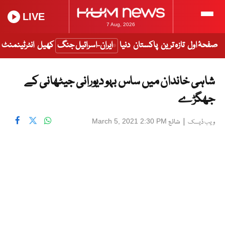
LIVE
7 Aug, 2026
صفحۂ اول
تازہ ترین
پاکستان
دنیا
ایران-اسرائیل جنگ
کھیل
انٹرٹینمنٹ
شاہی خاندان میں ساس بہو دیورانی جیٹھانی کے
جھگڑے
|
شائع
March 5, 2021 2:30 PM
ویب ڈیسک