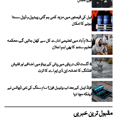
قوی امکان
تیل کی قیمتوں میں مزید کمی ہو گئی، پیٹرول و ڈیزل سستا
ہونے کا امکان
اسلام آباد میں تعلیمی ادارے کل سے کھل جائیں گے، محکمہ
تعلیم سندھ کا بھی اہم اعلان
4 اگست تک دریاؤں میں پانی کے بہاؤ میں اضافے اور فلیش
فلڈنگ کا خدشہ، این ڈی ایم اے کا الرٹ
فولڈ ایبل کے بعد اب رولیبل فون؟ سام سنگ کی نئی ڈیوائس نے
تہلکہ مچا دیا
مقبول ترین خبریں