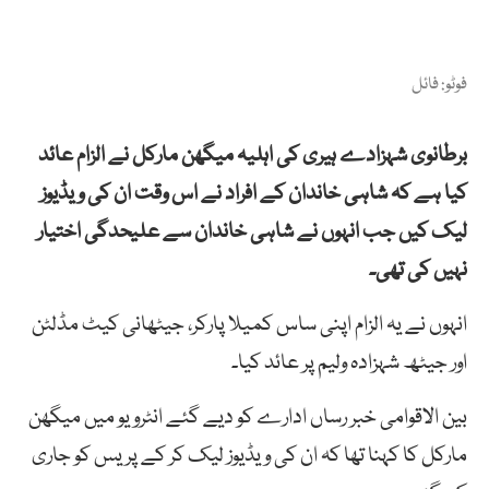
فوٹو: فائل
برطانوی شہزادے ہیری کی اہلیہ میگھن مارکل نے الزام عائد
کیا ہے کہ شاہی خاندان کے افراد نے اس وقت ان کی ویڈیوز
لیک کیں جب انہوں نے شاہی خاندان سے علیحدگی اختیار
نہیں کی تھی۔
انہوں نے یہ الزام اپنی ساس کمیلا پارکر، جیٹھانی کیٹ مڈلٹن
اور جیٹھ شہزادہ ولیم پر عائد کیا۔
بین الاقوامی خبر رساں ادارے کو دیے گئے انٹرویو میں میگھن
مارکل کا کہنا تھا کہ ان کی ویڈیوز لیک کر کے پریس کو جاری