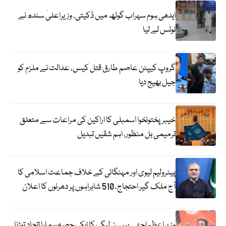
ایدھی ہوم سہراب گوٹھ میں ڈکیتی، وزیراعلیٰ سندھ نے
نوٹس لے لیا
گروپ کیپٹن عاصم طارق قتل کیس، عدالت نے ملزم کو
جیل بھیج دیا
خیبرپختونخوا اسمبلی کا اراکین کی مراعات سے متعلق
ترمیمی بل منظور، اہم شقیں تبدیل
پیٹرولیم لیوی اور مہنگائی کے خلاف جماعت اسلامی کا
آج ملک گیر احتجاج، 510 شاہراہوں پر دھرنوں کا اعلان
وزیراعظم اچھے ہیں، ن لیگ کا ایک حصہ ہمارا اتحاد توڑنا