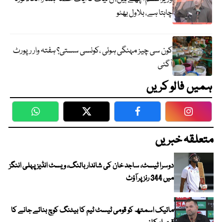
چاہتا ہے، بلاول بھٹو
کون سی چیز مہنگی ہوئی ،کونسی سستی؟ ہفتہ وار رپورٹ
آگئی
ہمیں فالو کریں
WhatsApp
Twitter
Facebook
Faceboo
متعلقہ خبریں
دوسرا ٹیسٹ، ساجد خان کی شاندار بالنگ، ویسٹ انڈیز پہلی اننگز
میں 344 رنز پر آؤٹ
مائیک اسمتھ کو قومی ٹیسٹ ٹیم کا بیٹنگ کوچ بنائے جانے کا