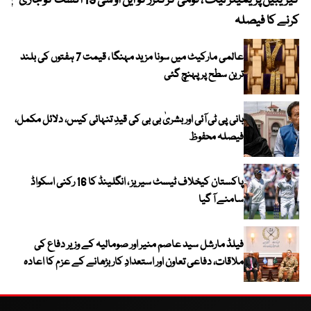
کیریبین پریمیئر لیگ ، قومی کرکٹرز کو این او سی 19 اگست کو جاری
پیٹ
کرنے کا فیصلہ
عالمی مارکیٹ میں سونا مزید مہنگا ، قیمت 7 ہفتوں کی بلند
ترین سطح پر پہنچ گئی
بانی پی ٹی آئی اور بشریٰ بی بی کی قیدِ تنہائی کیس، دلائل مکمل،
فیصلہ محفوظ
پاکستان کیخلاف ٹیسٹ سیریز ، انگلینڈ کا 16 رکنی اسکواڈ
سامنے آ گیا
فیلڈ مارشل سید عاصم منیر اور صومالیہ کے وزیر دفاع کی
ملاقات، دفاعی تعاون اور استعدادِ کار بڑھانے کے عزم کا اعادہ