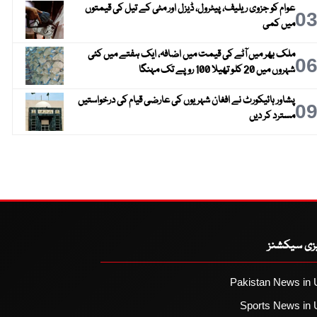
عوام کو جزوی ریلیف، پیٹرول، ڈیزل اور مٹی کے تیل کی قیمتوں
0
میں کمی
ملک بھر میں آٹے کی قیمت میں اضافہ، ایک ہفتے میں کئی
0
شہروں میں 20 کلو تھیلا 100 روپے تک مہنگا
پشاور ہائیکورٹ نے افغان شہریوں کی عارضی قیام کی درخواستیں
0
مسترد کر دیں
یزی سیکشنز
Pakistan News in 
Sports News in 