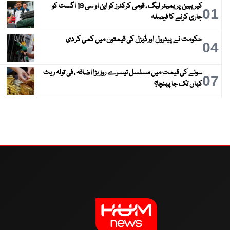
کیریبین پریمیئر لیگ ، قومی کرکٹرز کو این او سی 19 اگست کو
01
جاری کرنے کا فیصلہ
حکومت نے پیٹرول اور ڈیزل کی قیمتوں میں کمی کر دی
04
سونے کی قیمت میں مسلسل تیسرے روز بڑا اضافہ ، فی تولہ ریٹ
07
کہاں تک جا پہنچا؟