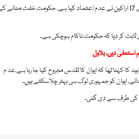
ان کا کہنا تھا کہ قومی اسمبلی میں ان کی اپنی پارٹی کے 17 اراکین نے عدم اعتماد کیا ہے، حکومت خفت مٹانے ک
ے ثابت کر دیا کہ حکومت ناکام ہوچکی ہے۔
استعفیٰ دیں، بلاول
د کا کہنا تھا کہ ایوان کا تقدس مجروح کیا جا رہا ہے،عد م
ئے، ایوان کو جمہوری لوگ ہی بہتر چلاسکتے ہیں۔
م کی طرف سے دی گئی۔