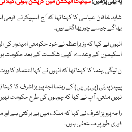
یہ بھی پڑھیں:
سینیٹ الیکشن میں کرپشن ہوئی،گیلانی کو 
شاہد خاقان عباسی کا کہنا تھا کہ آج اسپیکر نے قومی 
بھاگے جیسے چور بھاگتے ہیں۔
انہوں نے کہا کہ وزیراعظم نے خود حکومتی امیدوار کی ا
اسکیموں کے وعدے کیے، شکست کے بعد حکومت بوکھ
ن لیگی رہنما کا کہنا تھا کہ انہوں نے کہا اعتماد کا و
پیپلز پارٹی (پی پی پی) کے رہنما اجہ پرویز اشرف کا 
نہیں ملتی، آپ نے کہا کہ چوہوں کی طرح حکومت نہیں کر
راجہ پرویز اشرف نے کہا کہ ملک میں بے برکتی ہے ا
فوری طور پر مستعفی ہوں۔