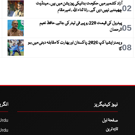
آزاد کشمیر میں حکومت بنانیکی پوزیشن میں ہیں ، مینڈیٹ
3
02
چھیننے نہیں دیں گے ، رانا ثناء اللہ ، امیر مقام
پیٹرول کی قیمت 228 روپے فی لیٹر کی جائے، حافظ نعیم
6
05
الرحمان
ویمنز ایشیا کپ 2026، پاکستان اور بھارت کا مقابلہ دبئی میں ہو
9
08
گا
نیوز کیٹیگریز
انگر
صفحۂ اول
Urdu
تازہ ترین
Urdu