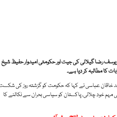
 یوسف رضا گیلانی کی جیت اور حکومتی امیدوار حفیظ شیخ
ت کا مطالبہ کر دیا ہے۔
ہد خاقان عباسی نے کہا کہ حکومت کو گزشتہ روز کی شکست
مہم خود چلائی، پاکستان کو سیاسی بحران سے نکالنے کا