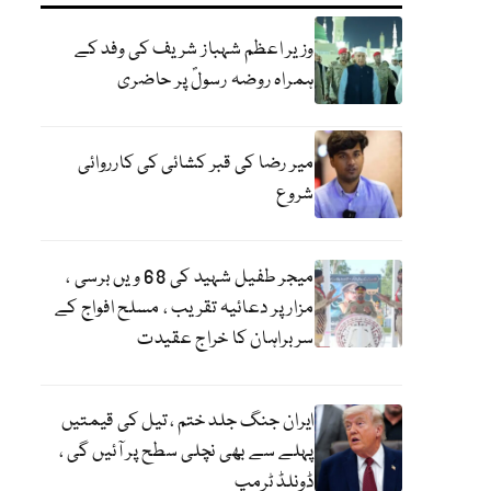
وزیر اعظم شہباز شریف کی وفد کے
ہمراہ روضہ رسولؐ پر حاضری
میر رضا کی قبر کشائی کی کارروائی
شروع
میجر طفیل شہید کی 68 ویں برسی ،
مزار پر دعائیہ تقریب ، مسلح افواج کے
سربراہان کا خراج عقیدت
ایران جنگ جلد ختم ، تیل کی قیمتیں
پہلے سے بھی نچلی سطح پر آئیں گی ،
ڈونلڈ ٹرمپ