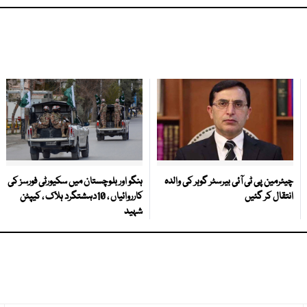
چیئرمین پی ٹی آئی بیرسٹر گوہر کی والدہ
ہنگو اور بلوچستان میں سکیورٹی فورسز کی
انتقال کر گئیں
کارروائیاں ، 10دہشتگرد ہلاک ، کیپٹن
شہید