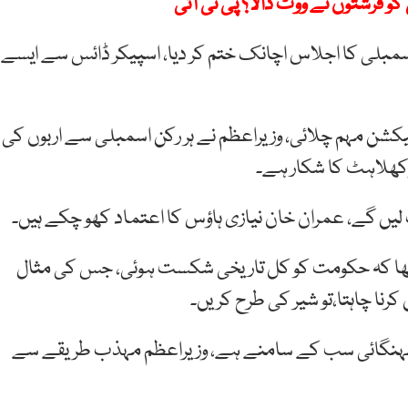
فرشتوں نے ووٹ ڈالا؟ پی ٹی آئی
اسمبلی کا اجلاس اچانک ختم کر دیا، اسپیکر ڈائس سے ایسے
لیکشن مہم چلائی، وزیراعظم نے ہر رکن اسمبلی سے اربوں کی
لاہٹ کا شکار ہے۔
وٹ لیں گے، عمران خان نیازی ہاؤس کا اعتماد کھو چکے ہیں۔
کہنا تھا کہ حکومت کو کل تاریخی شکست ہوئی، جس کی مثال
نا چاہتا،تو شیر کی طرح کریں۔
ور مہنگائی سب کے سامنے ہے، وزیراعظم مہذب طریقے سے