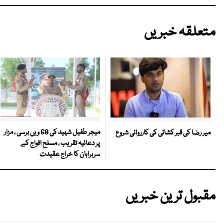
متعلقہ خبریں
میجر طفیل شہید کی 68 ویں برسی ، مزار
میر رضا کی قبر کشائی کی کارروائی شروع
پر دعائیہ تقریب ، مسلح افواج کے
سربراہان کا خراج عقیدت
مقبول ترین خبریں