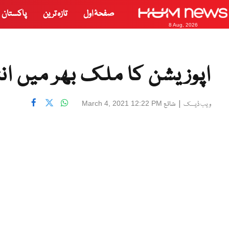
صفحۂ اول
تازہ ترین
پاکستان
8 Aug, 2026
اپوزیشن کا ملک بھر میں ان
|
شائع
March 4, 2021 12:22 PM
ویب ڈیسک