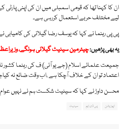
لیے مختلف حربے استعمال کررہی ہے۔
پی پی رہنما نے کہا کہ یوسف رضا گیلانی کی کامیابی ن
یہ بھی پڑھیں:
چیئرمین سینیٹ گیلانی ہونگے، وزیراعظم 
جمیعت علمائے اسلام (جے یو آئی) ف کی رہنما کشور ناہی
اعتماد تو ان کے خلاف آچکا ہے ،اب وقت ضائع نہ کیاجا
محسن داوڑ نے کہا کہ سینیٹ شکست ہم نے نہیں عوا
اپوزیشن
پی ڈی ایم
سینیٹ