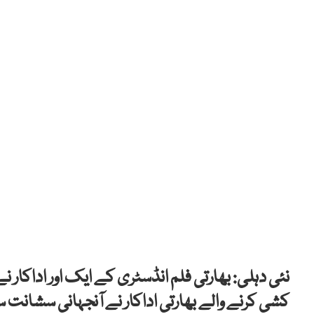
نئی دہلی: بھارتی فلم انڈسٹری کے ایک اور اداکار 
کشی کرنے والے بھارتی اداکار نے آنجہانی سشان