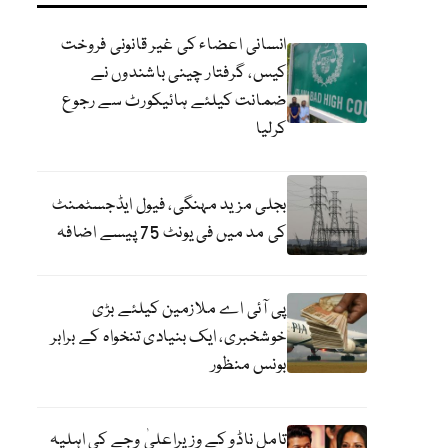
انسانی اعضاء کی غیر قانونی فروخت
کیس، گرفتار چینی باشندوں نے
ضمانت کیلئے ہائیکورٹ سے رجوع
کرلیا
بجلی مزید مہنگی، فیول ایڈجسٹمنٹ
کی مد میں فی یونٹ 75 پیسے اضافہ
پی آئی اے ملازمین کیلئے بڑی
خوشخبری، ایک بنیادی تنخواہ کے برابر
بونس منظور
تامل ناڈو کے وزیراعلیٰ وجے کی اہلیہ