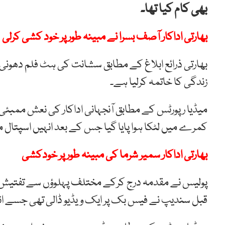
بھی کام کیا تھا۔
بھارتی اداکار آصف بسرا نے مبینہ طور پر خود کشی کرلی
بھارتی ذرائع ابلاغ کے مطابق سشانت کی ہٹ فلم دھونی م
زندگی کا خاتمہ کرلیا ہے۔
میڈیا رپورٹس کے مطابق آنجہانی اداکار کی نعش ممبئ
کمرے میں لٹکا ہوا پایا گیا جس کے بعد انہیں اسپتال من
بھارتی اداکار سمیر شرما کی مبینہ طور پر خودکشی
پولیس نے مقدمہ درج کرکے مختلف پہلوؤں سے تفتیش 
قبل سندیپ نے فیس بک پر ایک ویڈیو ڈالی تھی جسے انہوں نے Suicide Note قرا