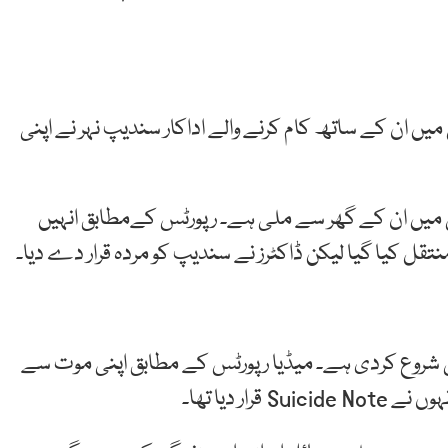
یں ان کے ساتھ کام کرنے والے اداکار سندیپ نہر نے اپنی
ی میں ان کے گھر سے ملی ہے۔ رپورٹس کےمطابق انہیں
تقل کیا گیا لیکن ڈاکٹرز نے سندیپ کو مردہ قرار دے دیا۔
شروع کردی ہے۔ میڈیا رپورٹس کے مطابق اپنی موت سے
ر دیا تھا۔