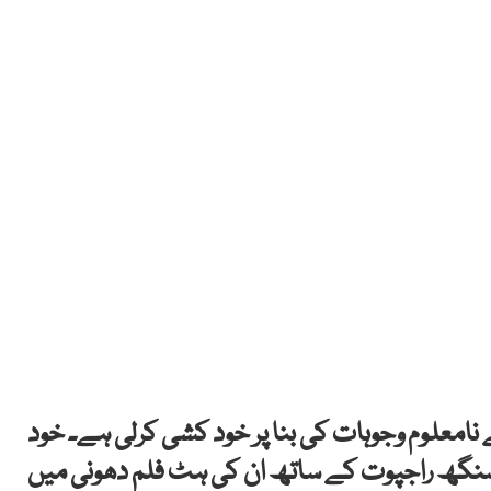
نے نامعلوم وجوہات کی بنا پر خود کشی کرلی ہے۔ خود
ت سنگھ راجپوت کے ساتھ ان کی ہٹ فلم دھونی میں