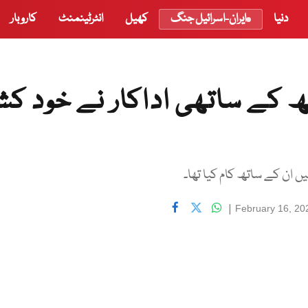
دنیا
ایران-اسرائیل جنگ
کھیل
انٹرٹینمنٹ
کاروبار
ھ کے ساتھی اداکار نے خود ک
ان کے ساتھ کام کیا تھا۔
|
February 16, 20