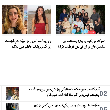
دھوکا دہی کیس ، بھارتی عدالت نے
ہالی ووڈ فلم ’باربی‘ کی میک اپ آرٹسٹ
سلمان خان اور ان کی بہن کو طلب کر لیا
ایوا گلیز ٹریفک حادثے میں ہلاک
آزاد کشمیر میں حکومت بنانیکی پوزیشن میں ہیں ، مینڈیٹ
3
02
چھیننے نہیں دیں گے ، رانا ثناء اللہ ، امیر مقام
حکومت نے پیٹرول اور ڈیزل کی قیمتوں میں کمی کر دی
6
05