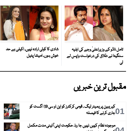
شادی کا کوئی ارادہ نہیں، اکیلی بے حد
تامل ناڈو کے وزیراعلیٰ وجے کی اہلیہ
خوش ہوں، امیشا پٹیل
سنگیتا نے طلاق کی درخواست واپس لے
لی
مقبول ترین خبریں
کیریبین پریمیئر لیگ ، قومی کرکٹرز کو این او سی 19 اگست کو
01
جاری کرنے کا فیصلہ
موجودہ نظام کہیں نہیں جا رہا، حکومت اپنی آئینی مدت مکمل
04