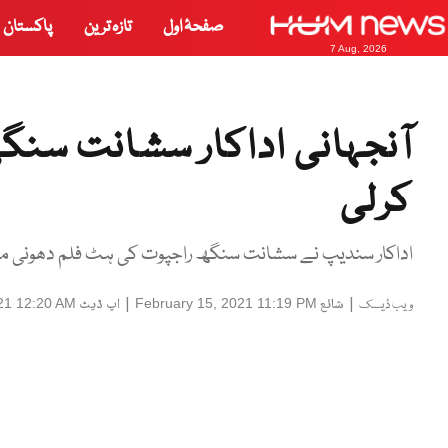
صفحۂ اول
تازہ ترین
پاکستان
7 Aug, 2026
آنجہانی اداکار سشانت سنگ
کرلی
اداکار سندیپ نے سشانت سنگھ راجپوت کی ہٹ فلم دھونی میں 
|
شائع
|
اپ ڈیٹ
21 12:20 AM
February 15, 2021 11:19 PM
ویب ڈیسک