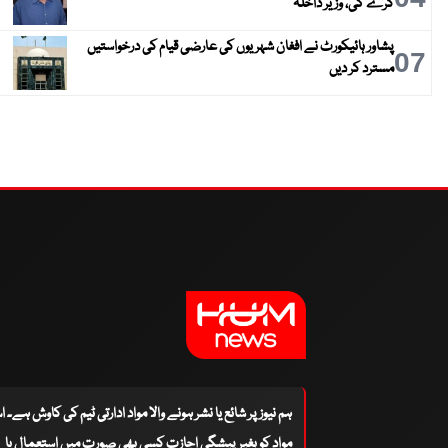
کرے گی، وزیر داخلہ
پشاور ہائیکورٹ نے افغان شہریوں کی عارضی قیام کی درخواستیں
07
مسترد کر دیں
ہم نیوز پر شائع یا نشر ہونے والا مواد ادارتی ٹیم کی کاوش ہے۔ 
مواد کو بغیر پیشگی اجازت کسی بھی صورت میں استعمال یا