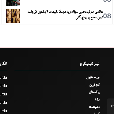
عالمی مارکیٹ میں سونا مزید مہنگا ، قیمت 7 ہفتوں کی بلند
9
08
ترین سطح پر پہنچ گئی
نیوز کیٹیگریز
انگر
صفحۂ اول
Urdu
تازہ ترین
Urdu
پاکستان
Urdu
دنیا
Urdu
اس
معیشت
Urdu