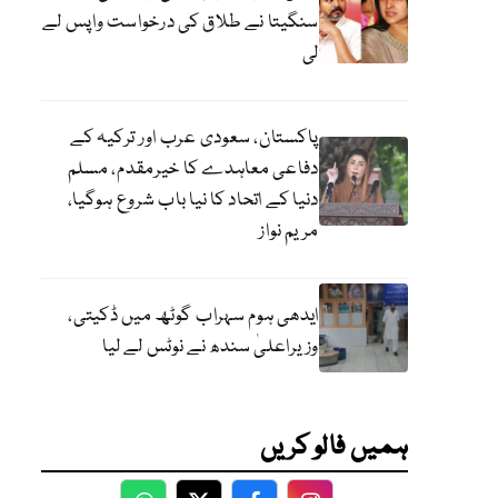
سنگیتا نے طلاق کی درخواست واپس لے
لی
پاکستان، سعودی عرب اور ترکیہ کے
دفاعی معاہدے کا خیرمقدم، مسلم
دنیا کے اتحاد کا نیا باب شروع ہوگیا،
مریم نواز
ایدھی ہوم سہراب گوٹھ میں ڈکیتی،
وزیراعلیٰ سندھ نے نوٹس لے لیا
ہمیں فالو کریں