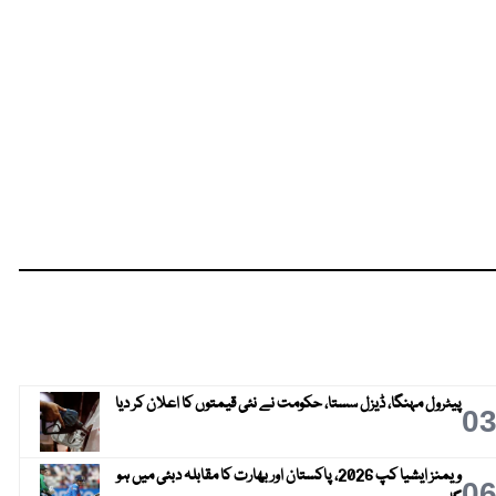
پیٹرول مہنگا، ڈیزل سستا، حکومت نے نئی قیمتوں کا اعلان کر دیا
0
ویمنز ایشیا کپ 2026، پاکستان اور بھارت کا مقابلہ دبئی میں ہو
0