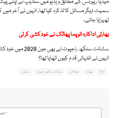
میڈیا رپورٹس کے مطابق ویڈیو میں سندیپ نے اپنے پیش
سمیت دیگر مسائل کا تذکرہ کیا تھا۔ انہوں نے آخر میں 
ٹھہرایا جائے۔
بھارتی اداکارہ انوپما پھاٹک نے خودکشی کر لی
سشانت سنگھ راجپوت
انہوں نے انتہائی قدم کیوں اٹھایا تھا؟
اداکار
بھارت
خودکشی
سشانت سنگھ راجپوت
سندیپ