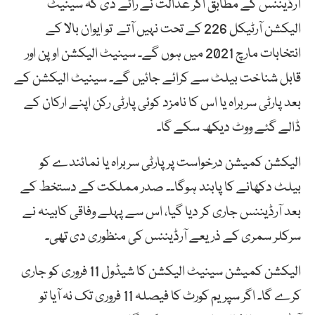
آرڈیننس
کے
مطابق
اگر
عدالت
نے
رائے
دی
کہ
سینیٹ
الیکشن
آرٹیکل
226 کے
تحت
نہیں
آتے
تو
ایوان
بالا
کے
انتخابات
مارچ
2021
میں
ہوں
گے۔
سینیٹ
الیکشن
اوپن
اور
قابل
شناخت
بیلٹ
سے
کرائے
جائیں
گے۔
سینیٹ
الیکشن
کے
بعد
پارٹی
سربراہ
یا
اس
کا
نامزد
کوئی
پارٹی
رکن
اپنے
ارکان
کے
ڈالے
گئے
ووٹ
دیکھ
سکے
گا۔
الیکشن
کمیشن
درخواست
پر
پارٹی
سربراہ
یا
نمائندے
کو
بیلٹ
دکھانے
کا
پابند
ہوگا۔۔
صدر
مملکت
کے
دستخط
کے
بعد
آرڈیننس
جاری
کر
دیا
گیا،
اس
سے
پہلے
وفاقی
کابینہ
نے
سرکلر
سمری
کے
ذریعے
آرڈیننس
کی
منظوری
دی
تھی۔
الیکشن
کمیشن
سینیٹ
الیکشن
کا
شیڈول
11
فروری
کو
جاری
کرے
گا
۔
اگر
سپریم
کورٹ
کا
فیصلہ
11
فروری
تک
نہ
آیا
تو