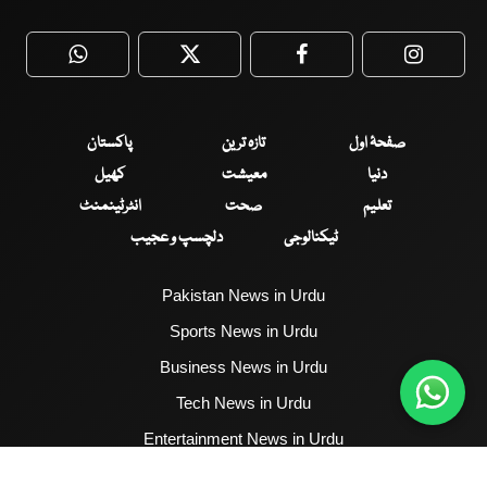
WhatsApp
Twitter
Facebook
Faceboo
صفحۂ اول
تازہ ترین
پاکستان
دنیا
معیشت
کھیل
تعلیم
صحت
انٹرٹینمنٹ
ٹیکنالوجی
دلچسپ و عجیب
Pakistan News in Urdu
Sports News in Urdu
Business News in Urdu
Tech News in Urdu
Entertainment News in Urdu
Health News in Urdu