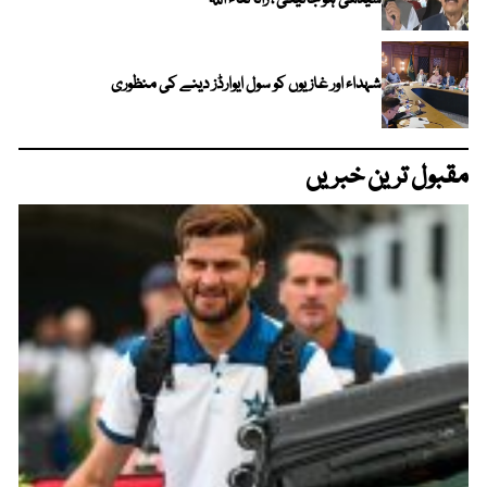
سیدھی ہو جائیگی ، رانا ثناء اللہ
شہداء اور غازیوں کو سول ایوارڈز دینے کی منظوری
مقبول ترین خبریں