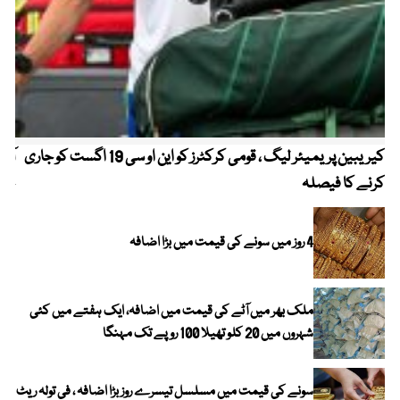
کیریبین پریمیئر لیگ ، قومی کرکٹرز کو این او سی 19 اگست کو جاری
آز
کرنے کا فیصلہ
چھی
4 روز میں سونے کی قیمت میں بڑا اضافہ
ملک بھر میں آٹے کی قیمت میں اضافہ، ایک ہفتے میں کئی
شہروں میں 20 کلو تھیلا 100 روپے تک مہنگا
سونے کی قیمت میں مسلسل تیسرے روز بڑا اضافہ ، فی تولہ ریٹ