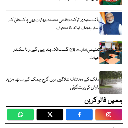
پاک سعودی ترکیہ دفاعی معاہدہ، بھارت بھی پاکستان کے
اسٹریٹجک فوائد کا معترف
تعلیمی ادارے 24 اگست تک بند رہیں گے، رانا سکندر
حیات
ملک کے مختلف علاقوں میں گرج چمک کے ساتھ مزید
بارش کی پیشگوئی
ہمیں فالو کریں
WhatsApp
Twitter
Facebook
Faceboo