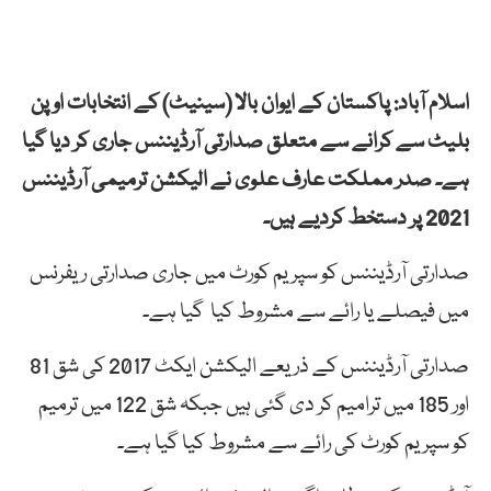
اسلام آباد: پاکستان کے ایوان بالا (سینیٹ) کے انتخابات اوپن
بلیٹ سے کرانے سے متعلق صدارتی آرڈیننس جاری کر دیا گیا
ہے۔ صدر مملکت عارف علوی نے الیکشن ترمیمی آرڈیننس
2021 پر دستخط کردیے ہیں۔
صدارتی آرڈیننس کو سپریم کورٹ میں جاری صدارتی ریفرنس
میں فیصلے یا رائے سے مشروط کیا گیا ہے۔
صدارتی
آرڈیننس
کے
ذریعے
الیکشن
ایکٹ
2017
کی
شق
81
اور
185
میں
ترامیم
کر
دی
گئی
ہیں جبکہ
شق
122
میں
ترمیم
کو
سپریم
کورٹ
کی
رائے
سے
مشروط
کیا
گیا
ہے۔