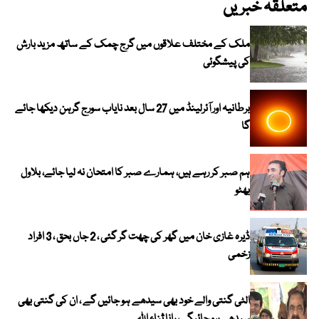
متعلقہ خبریں
ملک کے مختلف علاقوں میں گرج چمک کے ساتھ مزید بارش
کی پیشگوئی
برطانیہ اور آئرلینڈ میں 27 سال بعد نایاب سورج گرہن دیکھا جائے
گا
ہم صبر کر رہے ہیں، ہمارے صبر کا امتحان نہ لیا جائے، بلاول
بھٹو
ڈیرہ غازی خان میں گھر کی چھت گر گئی ، 2 جاں بحق ، 3 افراد
زخمی
الٹی گنتی والے خود بھی سیدھے ہو جائیں گے ، ان کی گنتی بھی