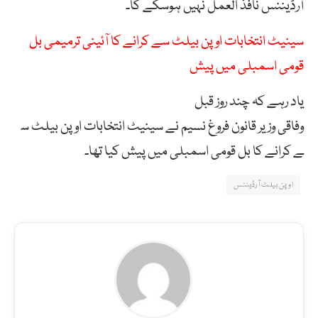
آرڈیننس
نافذ العمل
نہیں
ہوسکے
گا۔
سینیٹ انتخابات اوپن بیلٹ سے کرانے کا آئینی ترمیمی بل
قومی اسمبلی میں پیش
یاد رہے کہ چند روز قبل
وفاقی
وزیر
قانون
فروغ
نسیم
نے
سینیٹ
انتخابات
اوپن
بیلٹ
س
ے
کرانے
کا
بل
قومی
اسمبلی
میں
پیش
ک
یا تھا۔
اوپن بیلٹ آرڈیننس