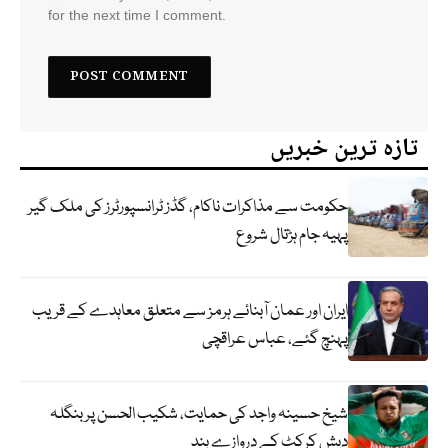
for the next time I comment.
تازہ ترین خبریں
حکومت سے مذاکرات ناکام، گڈز ٹرانسپورٹرز کی ملک گیر
پہیہ جام ہڑتال شروع
ایران اور عمان آبنائے ہرمز سے متعلق معاہدے کے قریب
پہنچ گئے، عباس عراقچی
شیخ حسینہ واجد کی حمایت، شکیب الحسن پر بنگلہ
دیش کرکٹ کے دروازے بند