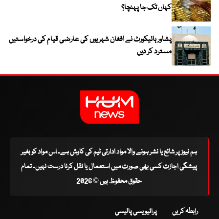
کہاں تک جا پہنچا؟
پشاور ہائیکورٹ نے افغان شہریوں کی عارضی قیام کی درخواستیں
مسترد کر دیں
ہم نیوز پر شائع یا نشر ہونے والا مواد ادارتی ٹیم کی کاوش ہے۔ اس مواد کو بغیر
پیشگی اجازت کسی بھی صورت میں استعمال یا نقل کرنا درست نہیں۔ تمام
حقوق محفوظ ہیں © 2026
رابطہ کریں
پرائیویسی پالیسی