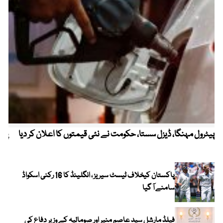
پیٹرول مہنگا، ڈیزل سستا، حکومت نے نئی قیمتوں کا اعلان کر دیا
پنج
پاکستان کیخلاف ٹیسٹ سیریز ، انگلینڈ کا 16 رکنی اسکواڈ
سامنے آ گیا
فیلڈ مارشل سید عاصم منیر اور صومالیہ کے وزیر دفاع کی