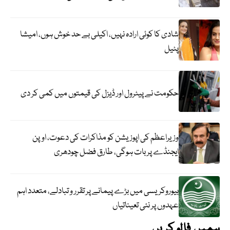
شادی کا کوئی ارادہ نہیں، اکیلی بے حد خوش ہوں، امیشا
پٹیل
حکومت نے پیٹرول اور ڈیزل کی قیمتوں میں کمی کر دی
وزیراعظم کی اپوزیشن کو مذاکرات کی دعوت، اوپن
ایجنڈے پر بات ہوگی، طارق فضل چودھری
بیوروکریسی میں بڑے پیمانے پر تقرر و تبادلے، متعدد اہم
عہدوں پر نئی تعیناتیاں
ہمیں فالو کریں