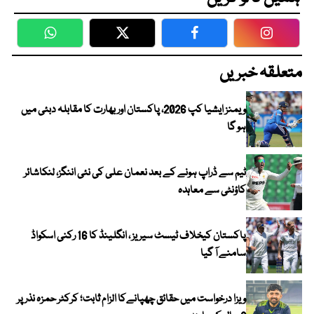
WhatsApp
Twitter
Facebook
Faceboo
متعلقہ خبریں
ویمنز ایشیا کپ 2026، پاکستان اور بھارت کا مقابلہ دبئی میں
ہو گا
ٹیم سے ڈراپ ہونے کے بعد نعمان علی کی نئی اننگز، لنکاشائر
کاؤنٹی سے معاہدہ
پاکستان کیخلاف ٹیسٹ سیریز ، انگلینڈ کا 16 رکنی اسکواڈ
سامنے آ گیا
ویزا درخواست میں حقائق چھپانےکا الزام ثابت؛ کرکٹر حمزہ نذر پر