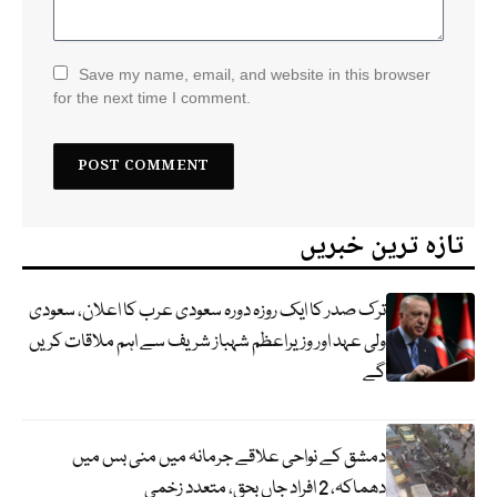
Save my name, email, and website in this browser
for the next time I comment.
تازہ ترین خبریں
ترک صدر کا ایک روزہ دورہ سعودی عرب کا اعلان، سعودی
ولی عہد اور وزیراعظم شہباز شریف سے اہم ملاقات کریں
گے
دمشق کے نواحی علاقے جرمانہ میں منی بس میں
دھماکہ، 2 افراد جاں بحق، متعدد زخمی