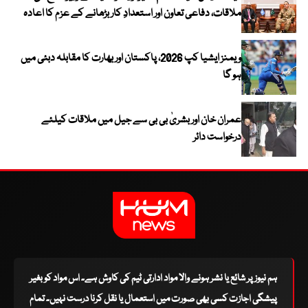
ملاقات، دفاعی تعاون اور استعدادِ کار بڑھانے کے عزم کا اعادہ
ویمنز ایشیا کپ 2026، پاکستان اور بھارت کا مقابلہ دبئی میں
ہو گا
عمران خان اور بشریٰ بی بی سے جیل میں ملاقات کیلئے
درخواست دائر
ہم نیوز پر شائع یا نشر ہونے والا مواد ادارتی ٹیم کی کاوش ہے۔ اس مواد کو بغیر
پیشگی اجازت کسی بھی صورت میں استعمال یا نقل کرنا درست نہیں۔ تمام