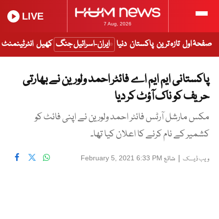
LIVE
7 Aug, 2026
صفحۂ اول
تازہ ترین
پاکستان
دنیا
ایران-اسرائیل جنگ
کھیل
انٹرٹینمنٹ
پاکستانی ایم ایم اے فائٹر احمد ولورین نے بھارتی
حریف کو ناک آؤٹ کر دیا
مکس مارشل آرٹس فائٹر احمد ولورین نے اپنی فائٹ کو
کشمیر کے نام کرنے کا اعلان کیا تھا۔
|
شائع
February 5, 2021 6:33 PM
ویب ڈیسک