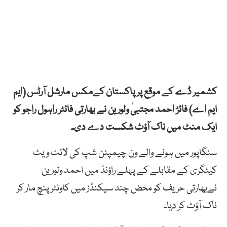
کشمیر ڈے کے موقع پر پاکستان کےمکس مارشل آرٹس (ایم
ایم اے) فائڑ احمد مجتبیٰ ولورین نے بھارتی فائٹر راہول راجو کو
ایک منٹ میں ناک آؤٹ شکست دے دی۔
سنگاپور میں ہونے والے ون چیمپئن شپ کی لائٹ ویٹ
کیٹگری کے مقابلے کے پہلے راؤنڈ میں احمد ولورین
نےبھارتی حریف کو محض چند سیکنڈز میں کاونٹر پنچ مار کر
ناک آؤٹ کر دیا۔