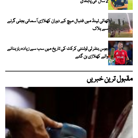
2 سال کی پابندی
تھائی لینڈ میں فٹبال میچ کے دوران کھلاڑی آسمانی بجلی گرنے
سے ہلاک
جوس بٹلر ٹی ٹوئنٹی کرکٹ کی تاریخ میں سب سے زیادہ رنز بنانے
والے کھلاڑی بن گئے
مقبول ترین خبریں