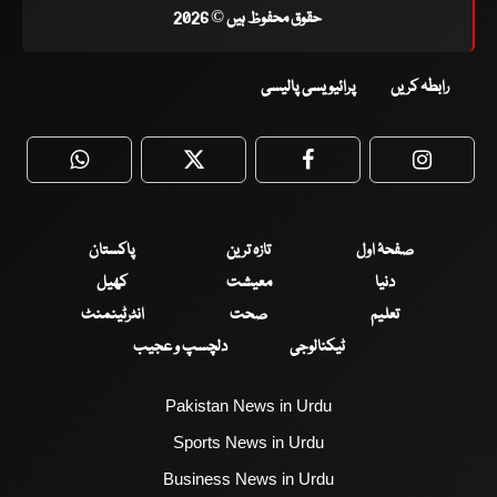
حقوق محفوظ ہیں © 2026
رابطہ کریں
پرائیویسی پالیسی
WhatsApp
Twitter
Facebook
Faceboo
صفحۂ اول
تازہ ترین
پاکستان
دنیا
معیشت
کھیل
تعلیم
صحت
انٹرٹینمنٹ
ٹیکنالوجی
دلچسپ و عجیب
Pakistan News in Urdu
Sports News in Urdu
Business News in Urdu