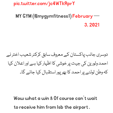
pic.twitter.com/jc4WTkRprY
February
— MY GYM (@mygymfitness1)
3, 2021
دوسری جانب پاکستان کے معروف سابق کرکٹر شعیب اختر نے
احمد ولورین کی جیت پر خوشی کا اظہار کیا ہے اور اعلان کیا
کہ وطن لوٹنے پر احمد کا بھرپور استقبال کیا جائے گا۔
Wow what a win & Of course can’t wait
to receive him from Isb the airport .