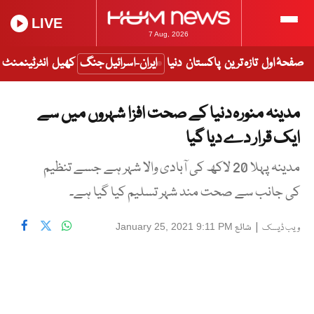
LIVE
7 Aug, 2026
صفحۂ اول
تازہ ترین
پاکستان
دنیا
ایران-اسرائیل جنگ
کھیل
انٹرٹینمنٹ
مدینہ منورہ دنیا کے صحت افزا شہروں میں سے
ایک قرار دے دیا گیا
مدینہ پہلا 20 لاکھ کی آبادی والا شہر ہے جسے تنظیم
کی جانب سے صحت مند شہر تسلیم کیا گیا ہے۔
|
شائع
January 25, 2021 9:11 PM
ویب ڈیسک