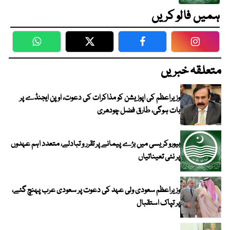
ہمیں فالو کریں
WhatsApp
Twitter
Facebook
Faceboo
متعلقہ خبریں
وزیراعظم کی اپوزیشن کو مذاکرات کی دعوت، اوپن ایجنڈے پر
بات ہوگی، طارق فضل چودھری
بیوروکریسی میں بڑے پیمانے پر تقرر و تبادلے، متعدد اہم عہدوں
پر نئی تعیناتیاں
وزیراعظم سعودی ولی عہد کی دعوت پر سعودی عرب پہنچ گئے،
پر تپاک استقبال