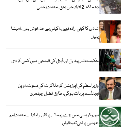
دھماکہ، 2 افراد جاں بحق، متعدد زخمی
شادی کا کوئی ارادہ نہیں، اکیلی بے حد خوش ہوں، امیشا
پٹیل
حکومت نے پیٹرول اور ڈیزل کی قیمتوں میں کمی کر دی
وزیراعظم کی اپوزیشن کو مذاکرات کی دعوت، اوپن
ایجنڈے پر بات ہوگی، طارق فضل چودھری
بیوروکریسی میں بڑے پیمانے پر تقرر و تبادلے، متعدد اہم
عہدوں پر نئی تعیناتیاں