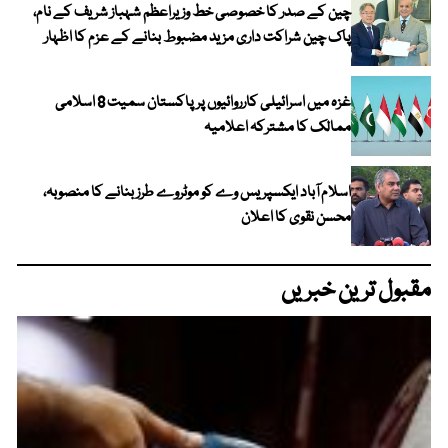
چین کے صدر کا خصوصی خط وزیراعظم شہباز شریف کے نام،
پاک چین شراکت داری مزید مضبوط بنانے کے عزم کا اظہار
غزہ میں اسرائیلی کارروائیوں پر پاکستان سمیت 8 اسلامی
ممالک کا مشترکہ اعلامیہ
اسلام آباد ایکسپریس وے کو موٹروے طرز بنانے کا منصوبہ،
محسن نقوی کا اعلان
مقبول ترین خبریں