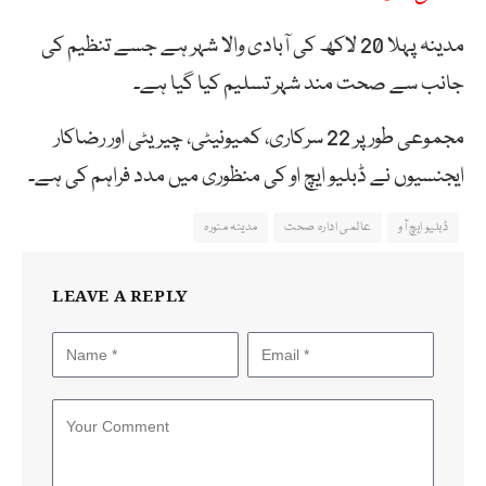
مدینہ پہلا 20 لاکھ کی آبادی والا شہر ہے جسے تنظیم کی
جانب سے صحت مند شہر تسلیم کیا گیا ہے۔
مجموعی طور پر 22 سرکاری، کمیونیٹی، چیریٹی اور رضاکار
ایجنسیوں نے ڈبلیو ایچ او کی منظوری میں مدد فراہم کی ہے۔
ڈبلیو ایچ آو
عالمی ادارہ صحت
مدینہ منورہ
LEAVE A REPLY