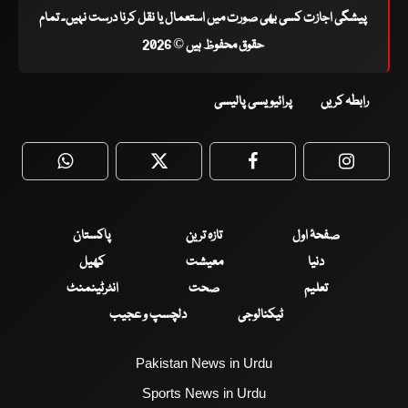
پیشگی اجازت کسی بھی صورت میں استعمال یا نقل کرنا درست نہیں۔ تمام
حقوق محفوظ ہیں © 2026
رابطہ کریں
پرائیویسی پالیسی
WhatsApp
Twitter
Facebook
Faceboo
صفحۂ اول
تازہ ترین
پاکستان
دنیا
معیشت
کھیل
تعلیم
صحت
انٹرٹینمنٹ
ٹیکنالوجی
دلچسپ و عجیب
Pakistan News in Urdu
Sports News in Urdu