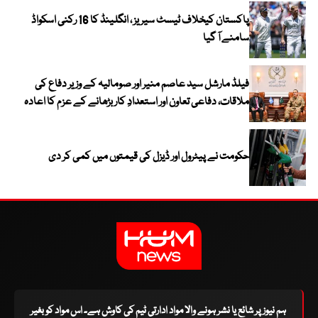
پاکستان کیخلاف ٹیسٹ سیریز ، انگلینڈ کا 16 رکنی اسکواڈ
سامنے آ گیا
فیلڈ مارشل سید عاصم منیر اور صومالیہ کے وزیر دفاع کی
ملاقات، دفاعی تعاون اور استعدادِ کار بڑھانے کے عزم کا اعادہ
حکومت نے پیٹرول اور ڈیزل کی قیمتوں میں کمی کر دی
ہم نیوز پر شائع یا نشر ہونے والا مواد ادارتی ٹیم کی کاوش ہے۔ اس مواد کو بغیر